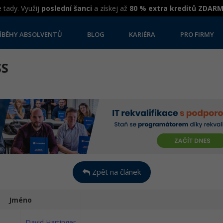
 tady. Využij
poslední šanci
a získej až
80 % extra kreditů ZDAR
ÍBĚHY ABSOLVENTŮ
BLOG
KARIÉRA
PRO FIRMY
SS
Zpět na článek
Jméno
David Hartinger