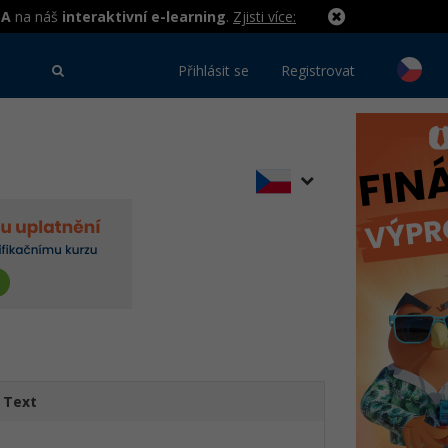
MA
na náš
interaktivní e-learning
.
Zjisti více:
Přihlásit se
Registrovat
Text