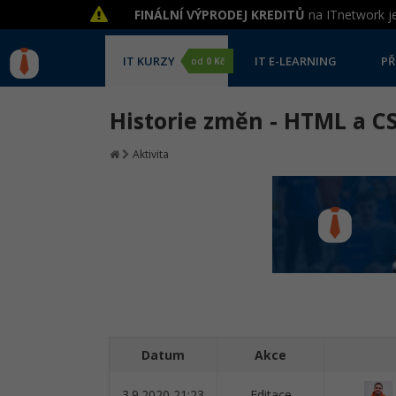
FINÁLNÍ VÝPRODEJ KREDITŮ
na ITnetwork je
IT KURZY
IT E-LEARNING
PŘ
od
0 Kč
Historie změn - HTML a C
Aktivita
Datum
Akce
3.9.2020 21:23
Editace