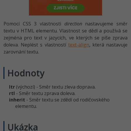
-80%
Vývojář mobilních aplikací
-80%
Python
Digitální gramotnost
Photoshop
HTML5, CSS3, Bootstrap, SEO
PHP
-80%
-30%
Specialista na AI a bigdata
-80%
JavaScript
Marketing
Adobe Illustrator
Pomocí CSS 3 vlastnosti
direction
nastavujeme směr
SQL a databáze
JavaScript
-80%
textu v HTML elementu. Vlastnost se dědí a používá se
C# Game developer
-30%
PHP
WordPress
Adobe Lightroom
zejména pro text v jazycích, ve kterých se píše zprava
Testování a verzování
Python
-80%
doleva. Neplést s vlastností
text-align
, která nastavuje
-30%
Webdesigner
-15%
C++
SEO
Adobe XD
zarovnání textu.
UML a návrhové vzory
HTML / CSS
-80%
Tester
-25%
Swift
UX
Adobe InDesign
React
UML a návrhové vzory
Hodnoty
-80%
Systémový administrátor
Kotlin
Business
Adobe After Effects
Spring
MySQL/MariaDB
-80%
-25%
ltr
(výchozí) - Směr textu zleva doprava.
Grafik / UX/UI návrhář
-80%
C
Kryptoměny
Blender
rtl
- Směr textu zprava doleva.
ASP.NET MVC
MS-SQL
inherit
- Směr textu se zdědí od rodičovského
-30%
3D grafik
VB.NET
Copywriting
Inkscape
elementu.
Django
SQLite
-80%
Projektový manažer
-80%
SQL
MS Office
Fotografování
Best practices
Ukázka
-80%
Databázový analytik
Návrh SW
Google Dokumenty