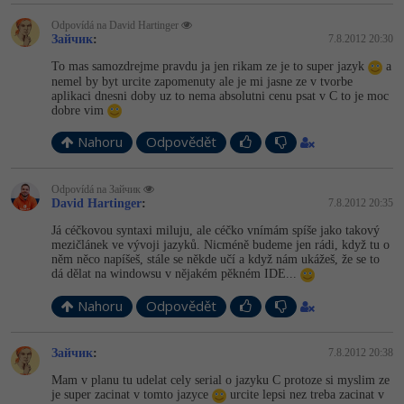
Odpovídá na David Hartinger
Зайчик
:
7.8.2012 20:30
To mas samozdrejme pravdu ja jen rikam ze je to super jazyk
a
nemel by byt urcite zapomenuty ale je mi jasne ze v tvorbe
aplikaci dnesni doby uz to nema absolutni cenu psat v C to je moc
dobre vim
Nahoru
Odpovědět
Odpovídá na Зайчик
David Hartinger
:
7.8.2012 20:35
Já céčkovou syntaxi miluju, ale céčko vnímám spíše jako takový
mezičlánek ve vývoji jazyků. Nicméně budeme jen rádi, když tu o
něm něco napíšeš, stále se někde učí a když nám ukážeš, že se to
dá dělat na windowsu v nějakém pěkném IDE...
Nahoru
Odpovědět
Зайчик
:
7.8.2012 20:38
Mam v planu tu udelat cely serial o jazyku C protoze si myslim ze
je super zacinat v tomto jazyce
urcite lepsi nez treba zacinat v