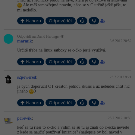
Snad už i ledničky jedou na Javě, která je objektově orientovaná
Ale máš samozřejmě pravdu, něco se v C určitě ještě píše, to
mi nedošlo.
Nahoru
Odpovědět
Odpovídá na David Hartinger
marmik
:
3.6.2012 20:52
Určitě třeba na linux satboxy se c-čko jestě využívá.
Nahoru
Odpovědět
s2powered
:
25.7.2012 9:21
ja bych doporucil QT creator. jednou skusis a uz nebudes chtit nic
jineho
0
Nahoru
Odpovědět
pcrewik
:
25.7.2012 10:50
keď sa tu rieši to c-čko a vidim že su tu aj znalí do c-éčka neviete
z kade sa naučiť použivať knižnice? (najlepsie by bol návod v