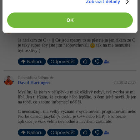
Zobrazit detaily
Nahoru
Odpovědět
OK
Odpovídá na David Hartinger
Зайчик
:
7.8.2012 20:25
Ja nerikam ze C++ || C# jsou spatny to se pletete ja jen rikam ze C
je taky super aby jste jim neopovrhovali
tak na me nemusite
byt osklivy:(
Nahoru
Odpovědět
Odpovídá na Зайчик
David Hartinger
:
7.8.2012 20:27
Myslím, že jsem v příspěvku nijak ošklivý nebyl, tvá tvorba se mi
líbí. Jen ti říkám, že existuje něco lepšího, o čem ještě nevíš. Je jen
na tobě, co s touto informací uděláš.
C neodsuzuji, má velký význam v systémovém programování nebo
tvorbě dalších jazyků (v céčku je C++ nebo PHP). Pro běžné
aplikace je však velmi nevhodné a návrhem zastaralé.
Nahoru
Odpovědět