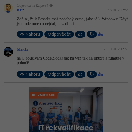
Odpovídá na Raiper34
Kit
:
7.8.2012 22:56
Zdá se, že k Pascalu máš podobný vztah, jako já k Windows: Když
jsou ode mne co nejdál, nevadí mi.
Nahoru
Odpovědět
Maxfx
:
23.10.2012 12:58
na C používám CodeBlocks jak na win tak na linuxu a funguje v
pohodě
Nahoru
Odpovědět