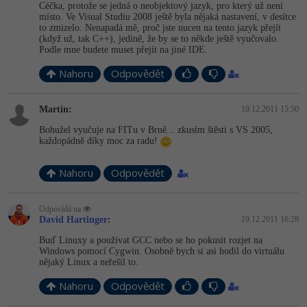
Céčka, protože se jedná o neobjektový jazyk, pro který už není
místo. Ve Visual Studiu 2008 ještě byla nějaká nastavení, v desítce
-41%
Copywriter
Algoritmy
to zmizelo. Nenapadá mě, proč jste nucen na tento jazyk přejít
(když už, tak C++), jedině, že by se to někde ještě vyučovalo.
Podle mne budete muset přejít na jiné IDE.
-10%
WordPress specialista
Umělá inteligence (AI)
Nahoru
Odpovědět
SEO specialista
Pro děti
Martin:
19.12.2011 15:50
Více
Bohužel vyučuje na FITu v Brně... zkusím štěstí s VS 2005,
každopádně díky moc za radu!
Fórum
Nahoru
Odpovědět
Kurzy e-commerce
Odpovídá na
David Hartinger
:
19.12.2011 16:28
Testování softwaru
Kurzy designu
Buď Linuxy a používat GCC nebo se ho pokusit rozjet na
-80%
Windows pomocí Cygwin. Osobně bych si asi hodil do virtuálu
Datová analýza
HTML/CSS
Příběhy absolventů
nějaký Linux a neřešil to.
-80%
Digitální gramotnost
Nahoru
Odpovědět
Blog
Photoshop