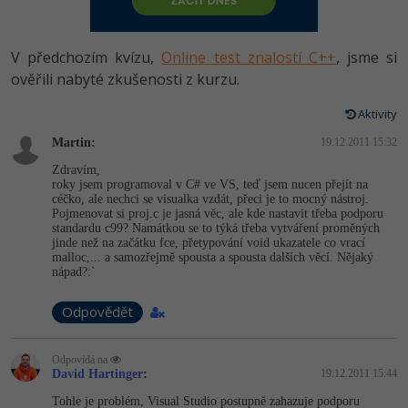
-80%
Vývojář mobilních aplikací
Python
HTML5, CSS3, Bootstrap, SEO
PHP
-80%
Specialista na AI a bigdata
V předchozím kvízu,
Online test znalostí C++
, jsme si
JavaScript
SQL a databáze
ověřili nabyté zkušenosti z kurzu.
JavaScript
-80%
C# Game developer
PHP
Aktivity
Testování a verzování
Python
-80%
Webdesigner
Martin:
C++
19.12.2011 15:32
UML a návrhové vzory
HTML / CSS
Zdravím,
-80%
Tester
roky jsem programoval v C# ve VS, teď jsem nucen přejít na
Swift
céčko, ale nechci se visualka vzdát, přeci je to mocný nástroj.
React
UML a návrhové vzory
Pojmenovat si proj.c je jasná věc, ale kde nastavit třeba podporu
-80%
Systémový administrátor
standardu c99? Namátkou se to týká třeba vytváření proměných
Kotlin
jinde než na začátku fce, přetypování void ukazatele co vrací
Spring
MySQL/MariaDB
malloc,... a samozřejmě spousta a spousta dalších věcí. Nějaký
-80%
Grafik / UX/UI návrhář
C
nápad?:`
ASP.NET MVC
MS-SQL
3D grafik
Odpovědět
VB.NET
Django
SQLite
Projektový manažer
SQL
Odpovídá na
David Hartinger
Best practices
:
19.12.2011 15:44
-80%
Databázový analytik
Návrh SW
Tohle je problém, Visual Studio postupně zahazuje podporu