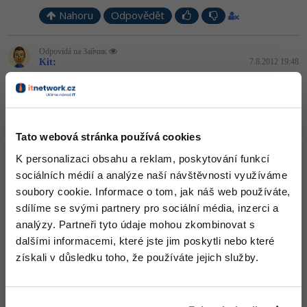
Nahoru
Odpovědět
Odpovídá na Зайчик
Kit
:
7.8.2012 19:48
C nezavrhuji. Na rozdíl od tebe dokonce používá interpunkci,
takže špatný není. Jen se pro většinu běžných úloh moc nehodí,
protože s moderními jazyky je vývoj o dost rychlejší.
Nahoru
Odpovědět
Tato webová stránka používá cookies
K personalizaci obsahu a reklam, poskytování funkcí
Odpovídá na Зайчик
sociálních médií a analýze naší návštěvnosti využíváme
David Hartinger
:
7.8.2012 20:05
soubory cookie. Informace o tom, jak náš web používáte,
Že jsi něco doteď nepotřeboval neznamená, že je to blbost
sdílíme se svými partnery pro sociální média, inzerci a
Když lidé vynalezli koňské spřežení, bylo to také super, i dnes se
ještě jistě někde používá. Ale auto je v 90% případech lepší
analýzy. Partneři tyto údaje mohou zkombinovat s
prostředek.
dalšími informacemi, které jste jim poskytli nebo které
Je třeba jít s dobou, možná by sis mohl přečíst tento článek:
získali v důsledku toho, že používáte jejich služby.
http://www.itnetwork.cz/index.php?…
Vypadáš jako šikovný programátor, ber to jako radu, aby jsi se
mohl ještě zdokonalit a porozuměl moderním technologiím. Podle
toho, že jsi nepotřeboval třídu, soudím, že se máš ještě co učit