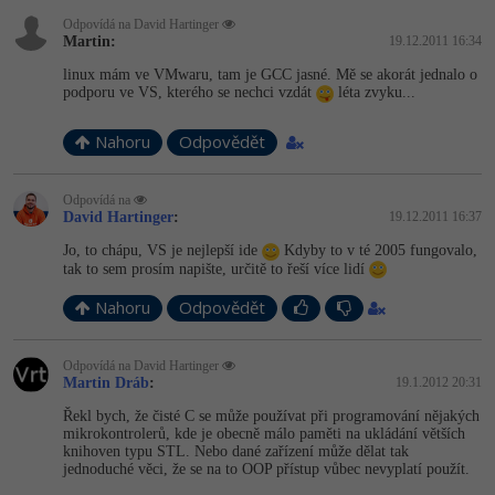
-30%
Kariéra
-80%
Marketing
Adobe Illustrator
Odpovídá na David Hartinger
Martin:
19.12.2011 16:34
Pro firmy
-30%
WordPress
Adobe Lightroom
linux mám ve VMwaru, tam je GCC jasné. Mě se akorát jednalo o
podporu ve VS, kterého se nechci vzdát
léta zvyku...
-30%
-15%
SEO
Adobe XD
Nahoru
Odpovědět
-25%
UX
Adobe InDesign
Odpovídá na
David Hartinger
:
19.12.2011 16:37
Business
Adobe After Effects
Jo, to chápu, VS je nejlepší ide
Kdyby to v té 2005 fungovalo,
-25%
tak to sem prosím napište, určitě to řeší více lidí
-80%
Kryptoměny
Blender
Nahoru
Odpovědět
-30%
Copywriting
Inkscape
Odpovídá na David Hartinger
-80%
-80%
MS Office
Martin Dráb
:
19.1.2012 20:31
Fotografování
Řekl bych, že čisté C se může používat při programování nějakých
Google Dokumenty
mikrokontrolerů, kde je obecně málo paměti na ukládání větších
Video
knihoven typu STL. Nebo dané zařízení může dělat tak
jednoduché věci, že se na to OOP přístup vůbec nevyplatí použít.
Time management
Ostatní