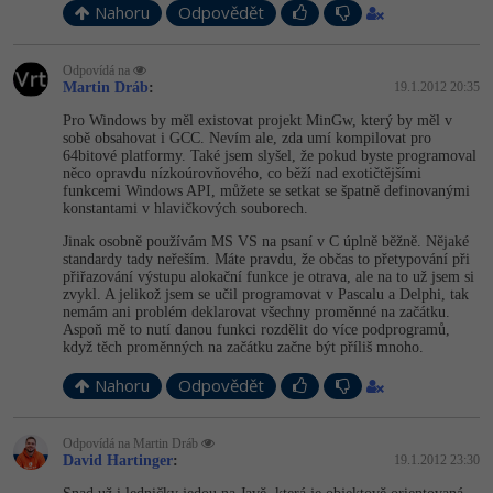
Nahoru
Odpovědět
Windows
Fórum
Odpovídá na
Martin Dráb
:
19.1.2012 20:35
Linux
Pro Windows by měl existovat projekt MinGw, který by měl v
sobě obsahovat i GCC. Nevím ale, zda umí kompilovat pro
Sítě
64bitové platformy. Také jsem slyšel, že pokud byste programoval
něco opravdu nízkoúrovňového, co běží nad exotičtějšími
funkcemi Windows API, můžete se setkat se špatně definovanými
Kybernetická bezpečnost
konstantami v hlavičkových souborech.
Jinak osobně používám MS VS na psaní v C úplně běžně. Nějaké
Elektronický podpis
standardy tady neřeším. Máte pravdu, že občas to přetypování při
přiřazování výstupu alokační funkce je otrava, ale na to už jsem si
zvykl. A jelikož jsem se učil programovat v Pascalu a Delphi, tak
Fórum
nemám ani problém deklarovat všechny proměnné na začátku.
Aspoň mě to nutí danou funkci rozdělit do více podprogramů,
když těch proměnných na začátku začne být příliš mnoho.
Nahoru
Odpovědět
Odpovídá na Martin Dráb
David Hartinger
:
19.1.2012 23:30