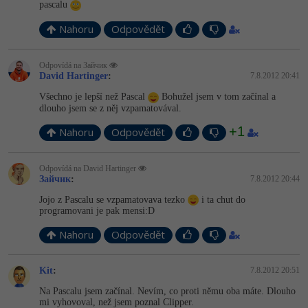
pascalu
Nahoru
Odpovědět
Odpovídá na Зайчик
David Hartinger
:
7.8.2012 20:41
Všechno je lepší než Pascal
Bohužel jsem v tom začínal a
dlouho jsem se z něj vzpamatovával.
+1
Nahoru
Odpovědět
Odpovídá na David Hartinger
Зайчик
:
7.8.2012 20:44
Jojo z Pascalu se vzpamatovava tezko
i ta chut do
programovani je pak mensi:D
Nahoru
Odpovědět
Kit
:
7.8.2012 20:51
Na Pascalu jsem začínal. Nevím, co proti němu oba máte. Dlouho
mi vyhovoval, než jsem poznal Clipper.