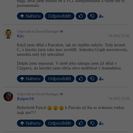
bugy, dělal jsem mnoho let s VCL komponentami a vážně mě to
poznamenalo.
Nahoru
Odpovědět
Odpovídá na David Hartinger
Kit
:
7.8.2012 21:05
Když jsem dělal s Pascalem, tak nic lepšího nebylo. Tedy kromě
C, o kterém jsem toho moc nevěděl. Jednotka Graph neexistovala,
nemohla tedy být nekvalitní.
Delphi jsem nepoznal. V době jeho nástupu jsem již dělal v
Clipperu, do kterého jsem občas něco dodělával v Assembleru.
Nahoru
Odpovědět
Odpovídá na David Hartinger
Raiper34
:
7.8.2012 22:26
Božechráň Pascal
k Pascalu už iba so svätenou vodou
inak nie!!!!
Nahoru
Odpovědět