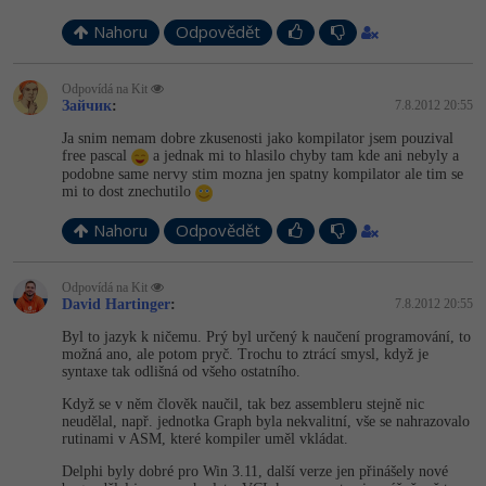
Nahoru
Odpovědět
Odpovídá na Kit
Зайчик
:
7.8.2012 20:55
Ja snim nemam dobre zkusenosti jako kompilator jsem pouzival
free pascal
a jednak mi to hlasilo chyby tam kde ani nebyly a
podobne same nervy stim mozna jen spatny kompilator ale tim se
mi to dost znechutilo
Nahoru
Odpovědět
Odpovídá na Kit
David Hartinger
:
7.8.2012 20:55
Byl to jazyk k ničemu. Prý byl určený k naučení programování, to
možná ano, ale potom pryč. Trochu to ztrácí smysl, když je
syntaxe tak odlišná od všeho ostatního.
Když se v něm člověk naučil, tak bez assembleru stejně nic
neudělal, např. jednotka Graph byla nekvalitní, vše se nahrazovalo
rutinami v ASM, které kompiler uměl vkládat.
Delphi byly dobré pro Win 3.11, další verze jen přinášely nové