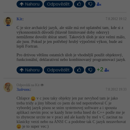
Nahoru
Odpovědět
Kit
:
7.8.2012 19:12
C je sice archaický jazyk, ale stále má své uplatnění tam, kde si z
výkonnostních důvodů (hlavně limitované doby odezvy)
nemůžeme dovolit sbírat smetí. Takových úloh je sice velmi málo,
ale jsou. Pokud je jen potřebný hrubý výpočetní výkon, bude asi
lepší Fortran.
Pro drtivou většinu ostatních úloh je vhodnější použít objektový,
funkcionální, deklarativní nebo kombinovaný programovací jazyk.
+2
Nahoru
Odpovědět
Odpovídá na Kit
Зайчик
:
7.8.2012 19:33
Chlapce
v c jsou taky objekty jen par nevyhod tam je jako
treba tridy a jiny blbosti co jsem do ted nepotreboval C je
vybordej jazyk pisou se snim systemovej software a i spousta
aplikaci nevim proc se kazdy hrne treba hned do C++ podle me je
to zbytecne urcite ne v praci atd ale kazdy by mel v C zacinat na
klasicky verzi nebo na ANSI C a podobne tak C jazyk nezavrhovat
je to super vec:)