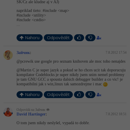
SK/Cz ale kludne aj v AJ)
napriklad tieto: #include <map>
#include <utility>
#include <cstdio>
...
Nahoru
Odpovědět
Зайчик
:
7.8.2012 17:54
@pcrewik use google pro seznam knihoven ale moc toho nenajdes
@Martin C je super jazyk a pokud se ho chces ucit tak doporucuju
kompilator Codeblocks je super nikdy jsem snim nemel problemy
je tam GNU GCC a spousta dalsich debugger builder a co vic! je
kompatibilni jak s win,linux tak samozdrejme i mac
Nahoru
Odpovědět
Odpovídá na Зайчик
David Hartinger
:
7.8.2012 18:51
O tom jsem nikdy neslyšel, vypadá to dobře.