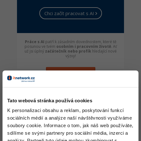
Chci začít pracovat s AI
Práce s AI
patří k zásadním dovednostem, které tě
posunou ve tvém
osobním i pracovním životě
. Ať
už jsi úplný
začátečník nebo profík
hledající nové
výzvy!
AI KURZ ZDARMA
NOVINKA - ONLINE VÍKENDOVÝ KURZ
Tato webová stránka používá cookies
K personalizaci obsahu a reklam, poskytování funkcí
sociálních médií a analýze naší návštěvnosti využíváme
Kybernetická bezpečnost
soubory cookie. Informace o tom, jak náš web používáte,
Plat seniora až 100.000 Kč
sdílíme se svými partnery pro sociální média, inzerci a
analýzy. Partneři tyto údaje mohou zkombinovat s