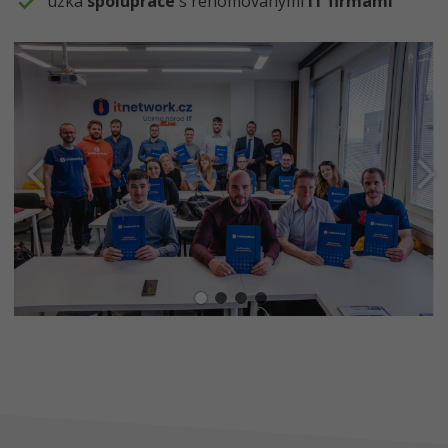
úzká
spolupráce
s renomovanými
IT firmami