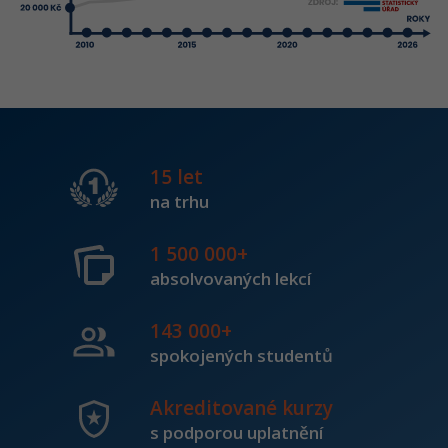
15 let
na trhu
1 500 000
+
absolvovaných lekcí
143 000
+
spokojených studentů
Akreditované kurzy
s podporou uplatnění