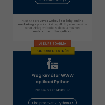
Nauč se
spravovat webové stránky
,
online
marketing
a práci s
nástroji AI
díky komplexnímu
kurzu. Získej svobodu, stabilitu a možnost
nadstandardního výdělku
.
AI KURZ ZDARMA
PODPORA UPLATNĚNÍ
Programátor WWW
aplikací Python
Plat seniora až 140.000 Kč
Chci pracovat v Pythonu