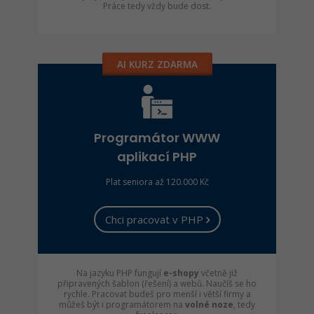
Práce tedy vždy bude dost.
AI KURZ ZDARMA
Programátor WWW
aplikací PHP
Plat seniora až 120.000 Kč
Chci pracovat v PHP
Na jazyku PHP fungují
e-shopy
včetně již
připravených šablon (řešení) a webů. Naučíš se ho
rychle. Pracovat budeš pro menší i větší firmy a
můžeš být i programátorem na
volné noze
, tedy