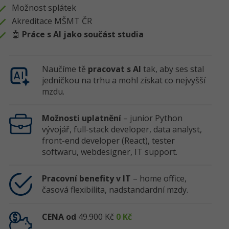
Možnost splátek
Akreditace MŠMT ČR
🤖
Práce s AI jako součást studia
Naučíme tě
pracovat s AI
tak, aby ses stal
jedničkou na trhu a mohl získat co nejvyšší
mzdu.
Možnosti uplatnění
– junior Python
vývojář, full-stack developer, data analyst,
front-end developer (React), tester
softwaru, webdesigner, IT support.
Pracovní benefity v IT
– home office,
časová flexibilita, nadstandardní mzdy.
CENA od
49.900 Kč
0 Kč