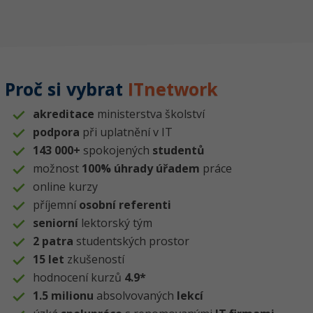
Proč si vybrat
ITnetwork
akreditace
ministerstva školství
podpora
při uplatnění v IT
143 000+
spokojených
studentů
možnost
100% úhrady úřadem
práce
online kurzy
příjemní
osobní referenti
seniorní
lektorský tým
2 patra
studentských prostor
15 let
zkušeností
hodnocení kurzů
4.9*
1.5 milionu
absolvovaných
lekcí