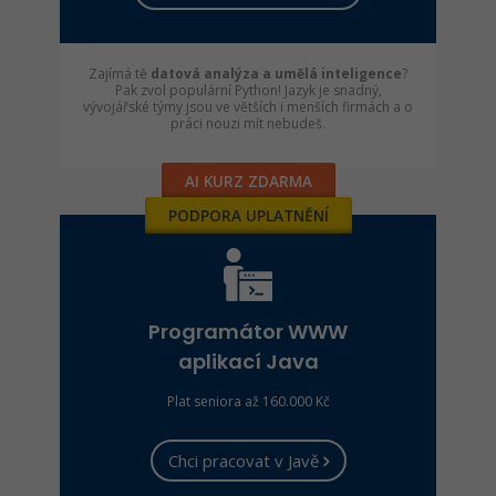
Zajímá tě
datová analýza a umělá inteligence
?
Pak zvol populární Python! Jazyk je snadný,
vývojářské týmy jsou ve větších i menších firmách a o
práci nouzi mít nebudeš.
AI KURZ ZDARMA
PODPORA UPLATNĚNÍ
Programátor WWW
aplikací Java
Plat seniora až 160.000 Kč
Chci pracovat v Javě