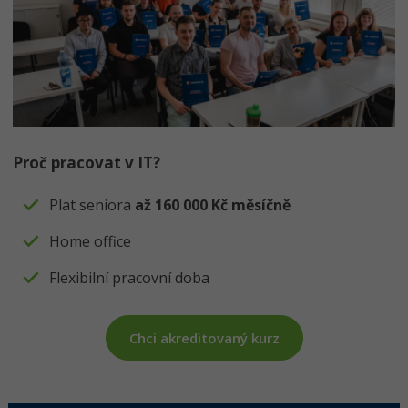
-10%
WordPress specialista
Umělá inteligence (AI)
Windows
Fórum
SEO specialista
Pro děti
Linux
Více
Sítě
Fórum
Kybernetická bezpečnost
Proč pracovat v IT?
Elektronický podpis
Plat seniora
až 160 000 Kč měsíčně
Fórum
Home office
Flexibilní pracovní doba
Chci akreditovaný kurz