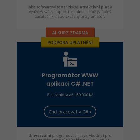
Jako softwarový tester získáš
atraktivní plat
a
využiješ své schopnosti naplno – ať už jsi úplný
začátečník, nebo zkušený programátor.
AI KURZ ZDARMA
PODPORA UPLATNĚNÍ
Programátor WWW
aplikací C# .NET
Plat seniora až 160.000 Kč
Chci pracovat v C#
Univerzální
programovací jazyk, vhodný i pro