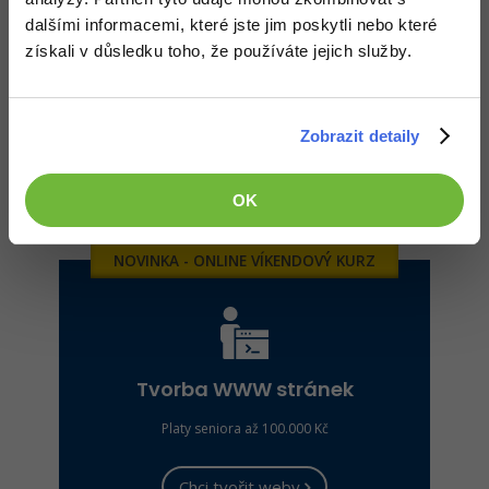
Chci do kyberbezpečnosti
dalšími informacemi, které jste jim poskytli nebo které
získali v důsledku toho, že používáte jejich služby.
Osvoj si principy
kyberbezpečnosti
, nauč se
Zobrazit detaily
spravovat počítače i sítě
a chránit
systémy i
data
. Staň se
žádaným profesionálem
v jednom
z nejrychleji rostoucích IT oborů.
OK
AI KURZ ZDARMA
NOVINKA - ONLINE VÍKENDOVÝ KURZ
Tvorba WWW stránek
Platy seniora až 100.000 Kč
Chci tvořit weby