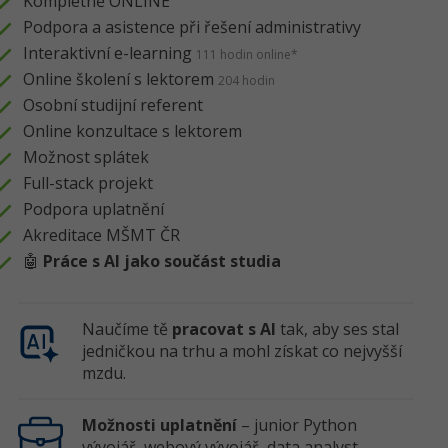
Kompletně ONLINE
Podpora a asistence při řešení administrativy
Interaktivní e-learning
111 hodin online*
Online školení s lektorem
204 hodin
Osobní studijní referent
Online konzultace s lektorem
Možnost splátek
Full-stack projekt
Podpora uplatnění
Akreditace MŠMT ČR
🤖
Práce s AI jako součást studia
Naučíme tě
pracovat s AI
tak, aby ses stal
jedničkou na trhu a mohl získat co nejvyšší
mzdu.
Možnosti uplatnění
– junior Python
vývojář, webový vývojář, data analyst,