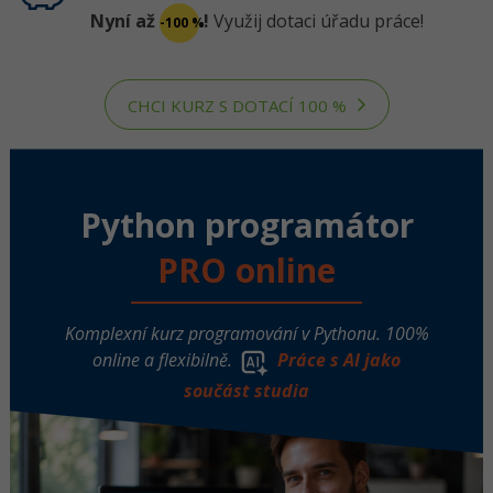
Nyní až
!
Využij dotaci úřadu práce!
-100 %
CHCI KURZ S DOTACÍ 100 %
Python programátor
PRO online
Komplexní kurz programování v Pythonu. 100%
online a flexibilně.
Práce s AI jako
součást studia