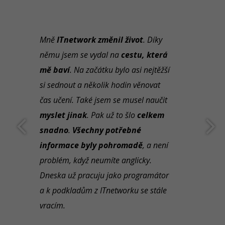
Mně
ITnetwork změnil život
. Díky
němu jsem se vydal na
cestu, která
mě baví
. Na začátku bylo asi nejtěžší
si sednout a několik hodin věnovat
čas učení. Také jsem se musel naučit
myslet jinak
. Pak už to šlo
celkem
snadno
.
Všechny potřebné
informace byly pohromadě
, a není
problém, když neumíte anglicky.
Dneska už pracuju jako programátor
a k podkladům z ITnetworku se stále
vracím.