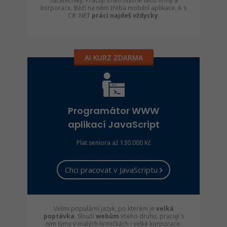
začátečníky. Pracují s ním hlavně větší firmy a
korporace. Běží na něm třeba mobilní aplikace. A s
C# .NET
práci najdeš vždycky
.
AI KURZ ZDARMA
Programátor WWW
aplikací JavaScript
Plat seniora až 130.000 Kč
Chci pracovat v JavaScriptu
Velmi populární jazyk, po kterém je
velká
poptávka
. Slouží
webům
všeho druhu, pracují s
ním týmy v malých firmičkách i velké korporace.