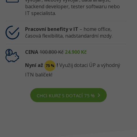
backend developer, tester softwaru nebo
IT specialista.
Pracovní benefity v IT
– home office,
časová flexibilita, nadstandardní mzdy.
CENA
100.800 Kč
24.900 Kč
Nyní až
!
Využij dotaci ÚP a výhodný
75 %
ITN balíček!
CHCI KURZ S DOTACÍ 75 %