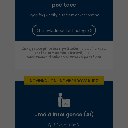
počítače
Vydělávej víc díky digitálním dovednostem!
Chci ovládnout technologie
Získej jistotu
při práci s počítačem
a otevři si cestu
k
profesím v administrativě
, kde je o
zaměstnance dlouhodobě
vysoká poptávka
.
NOVINKA - ONLINE VÍKENDOVÝ KURZ
Umělá inteligence (AI)
Vydělávej víc díky AI!