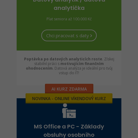
analytička
Plat seniora až 100.000 Kč
Chci pracovat s daty
Poptávka po datových analyticích roste
. Získej
stabilní práci s
motivujícím finančním
ohodnocením
. Datová analýza je ideální pro tvůj
vstup do IT!
AI KURZ ZDARMA
NOVINKA - ONLINE VÍKENDOVÝ KURZ
MS Office a PC - Základy
obsluhy osobního