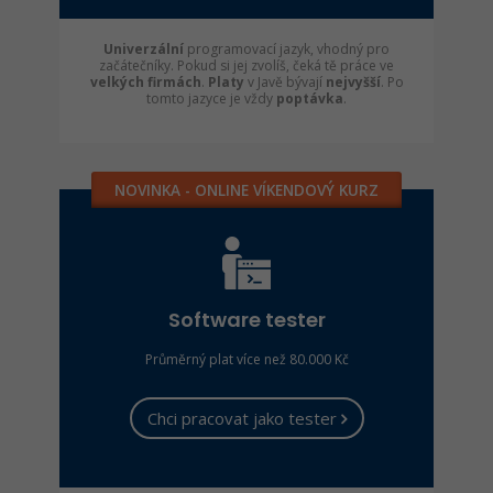
Univerzální
programovací jazyk, vhodný pro
začátečníky. Pokud si jej zvolíš, čeká tě práce ve
velkých firmách
.
Platy
v Javě bývají
nejvyšší
. Po
tomto jazyce je vždy
poptávka
.
NOVINKA - ONLINE VÍKENDOVÝ KURZ
Software tester
Průměrný plat více než 80.000 Kč
Chci pracovat jako tester