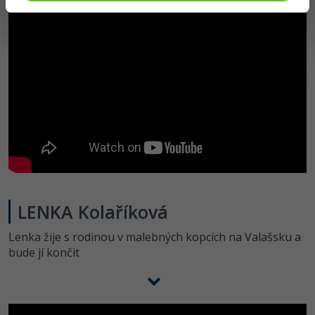
LENKA Kolaříková
Lenka žije s rodinou v malebných kopcích na Valašsku a
bude jí končit