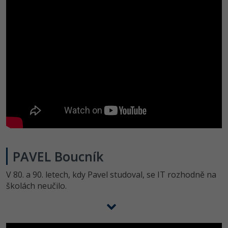
PAVEL Boucník
V 80. a 90. letech, kdy Pavel studoval, se IT rozhodně na
školách neučilo.