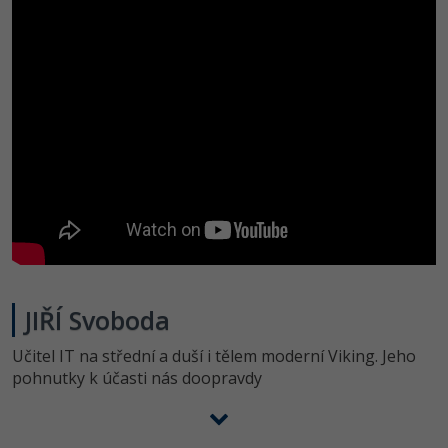
JIŘÍ Svoboda
Učitel IT na střední a duší i tělem moderní Viking. Jeho
pohnutky k účasti nás doopravdy