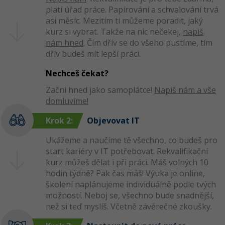
platí úřad práce. Papírování a schvalování trvá
asi měsíc. Mezitím ti můžeme poradit, jaký
kurz si vybrat. Takže na nic nečekej,
napiš
nám hned
. Čím dřív se do všeho pustíme, tím
dřív budeš mít lepší práci.
Nechceš čekat?
Začni hned jako samoplátce!
Napiš nám a vše
domluvíme!
Krok 2:
Objevovat IT
Ukážeme a naučíme tě všechno, co budeš pro
start kariéry v IT potřebovat. Rekvalifikační
kurz můžeš dělat i při práci. Máš volných 10
hodin týdně? Pak čas máš! Výuka je online,
školení naplánujeme individuálně podle tvých
možností. Neboj se, všechno bude snadnější,
než si teď myslíš. Včetně závěrečné zkoušky.