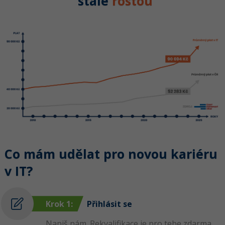
stále
rostou
Co mám udělat pro novou kariéru
v IT?
Krok 1:
Přihlásit se
Napiš nám
. Rekvalifikace je pro tebe zdarma,