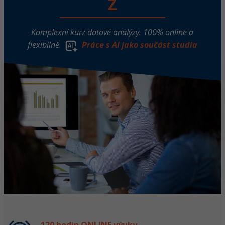
Z
Více
Sítě
Komplexní kurz datové analýzy. 100% online a
Fórum
Kybernetická bezpečnost
flexibilně.
Práce s AI jako součást studia
Elektronický podpis
Fórum