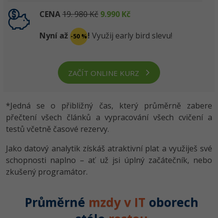
CENA
19. 980 Kč
9.990 Kč
Nyní až
!
Využij early bird slevu!
-50 %
ZAČÍT ONLINE KURZ
*Jedná se o přibližný čas, který průměrně zabere
přečtení všech článků a vypracování všech cvičení a
testů včetně časové rezervy.
Jako datový analytik získáš atraktivní plat a využiješ své
schopnosti naplno – ať už jsi úplný začátečník, nebo
zkušený programátor.
Průměrné
mzdy v IT
oborech