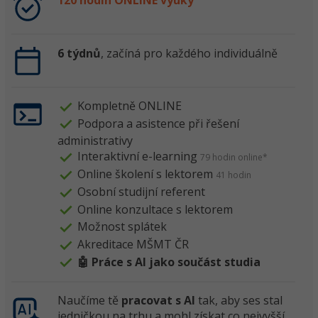
120 hodin ONLINE výuky
6 týdnů
, začíná pro každého individuálně
Kompletně ONLINE
Podpora a asistence při řešení
administrativy
Interaktivní e-learning
79 hodin online*
Online školení s lektorem
41 hodin
Osobní studijní referent
Online konzultace s lektorem
Možnost splátek
Akreditace MŠMT ČR
🤖 Práce s AI jako součást studia
Naučíme tě
pracovat s AI
tak, aby ses stal
jedničkou na trhu a mohl získat co nejvyšší