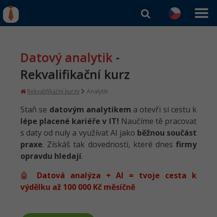
IT kurzy
Od
0 Kč
Přihlásit se
|
Registrovat
Datový analytik
-
Rekvalifikace a kurzy
hrazené úřadem práce
Rekvalifikační kurz
Umělá inteligence (AI)
Rekvalifikační kurzy
Analytik
✅ NOVINKA
Staň se
datovým analytikem
a otevři si cestu k
Datový analytik
lépe placené kariéře v IT!
Naučíme tě pracovat
AI kurz zdarma
s daty od nuly a využívat AI jako
běžnou součást
Kybernetická bezpečnost
praxe
. Získáš tak dovednosti, které dnes
firmy
✅ NOVINKA
opravdu hledají
.
Software tester
VÍKENDOVÝ ONLINE KURZ
🤖
Datová analýza + AI = tvoje cesta k
výdělku až 100 000 Kč měsíčně
Programátor Python
AI kurz ZDARMA
Programátor Java