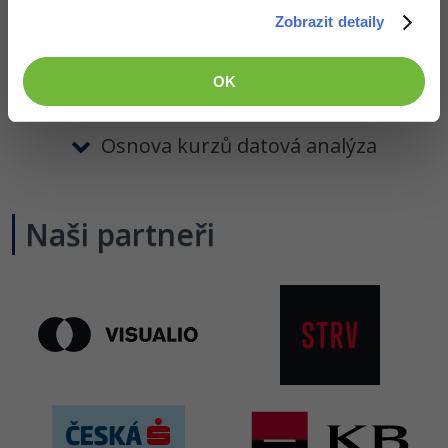
Zobrazit detaily
Osnova kurzu Datový
analytik
OK
Osnova kurzů datová analýza
Naši partneři