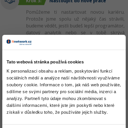
Krok 3:
Nastoupit do nové práce
Pomůžeme ti nastartovat novou kariéru.
Protože jsme spolu už nějaký čas strávili,
budeme vědět, jestli budeš lepší programátor,
datový analytik nebo se v tobě skrývá
webmaster. Dostaneš tipy, jak napsat
životopis, jak se připravit na pohovor. Plavat
tě naučíme!
Tato webová stránka používá cookies
Máš ke kurzům dotazy?
Zavolej nám!
K personalizaci obsahu a reklam, poskytování funkcí
sociálních médií a analýze naší návštěvnosti využíváme
soubory cookie. Informace o tom, jak náš web používáte,
539 096 928
sdílíme se svými partnery pro sociální média, inzerci a
analýzy. Partneři tyto údaje mohou zkombinovat s
dalšími informacemi, které jste jim poskytli nebo které
získali v důsledku toho, že používáte jejich služby.
CHCI KURZ S DOTACÍ 100 %