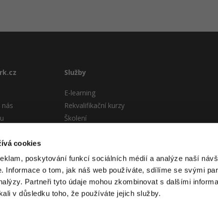
rk.cz
Služby
E-learning
 nás
Rekvalifikační kurzy
tu
Školení
Pro firmy
stému
ívá cookies
 podmínky
reklam, poskytování funkcí sociálních médií a analýze naší návš
 Informace o tom, jak náš web používáte, sdílíme se svými par
analýzy. Partneři tyto údaje mohou zkombinovat s dalšími informa
kali v důsledku toho, že používáte jejich služby.