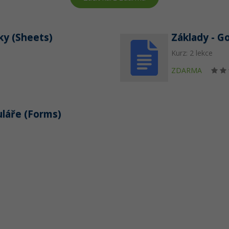
ky (Sheets)
Základy - G
Kurz: 2 lekce
ZDARMA
uláře (Forms)