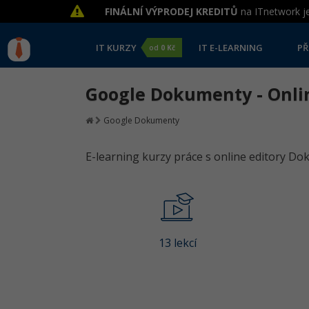
FINÁLNÍ VÝPRODEJ KREDITŮ
na ITnetwork je
IT KURZY
IT E-LEARNING
PŘ
od
0 Kč
Google Dokumenty - Onli
Google Dokumenty
E-learning kurzy práce s online editory Do
13 lekcí