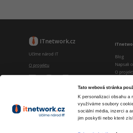
ITnetwork.cz
ITnetwo
Učíme národ IT
Blog
Napsali o
O projektu
O projek
Reklama
Vývoj sy
Tato webová stránka použ
Provozní
K personalizaci obsahu a 
RSS
využíváme soubory cookie.
Kontakt
sociální média, inzerci a 
jim poskytli nebo které zís