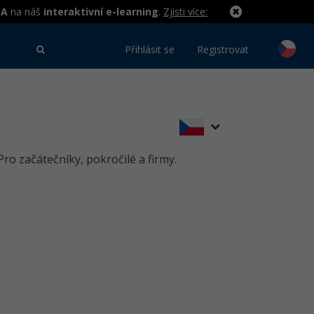
MA
na náš
interaktivní e-learning
.
Zjisti více:
Přihlásit se
Registrovat
ro začátečníky, pokročilé a firmy.