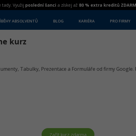
 tady. Využij
poslední šanci
a získej až
80 % extra kreditů ZDAR
ÍBĚHY ABSOLVENTŮ
BLOG
KARIÉRA
PRO FIRMY
ne kurz
kumenty, Tabulky, Prezentace a Formuláře od firmy Google. P
Začít kurz zdarma