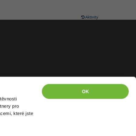
Aktivity
OK
těvnosti
tnery pro
cemi, které jste