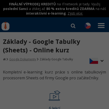
FINÁLNÍ VÝPRODEJ KREDITŮ
na ITnetwork je tady. Využij
poslední šanci
a získej až
80 % extra kreditů ZDARMA
na náš
interaktivní e-learning
.
Zjisti více:
IT kurzy
Od
0 Kč
Základy - Google Tabulky
Přihlásit se
|
Registrovat
IT e-learning
Rekvalifikace a kurzy
(Sheets) - Online kurz
hrazené úřadem práce
Kurzy IT profesí
Google Dokumenty
Základy Google Tabulky
Workshopy zdarma
Junior programátor
Kurzy programování
Umělá inteligence v praxi
Kompletní e-learning kurz práce s online tabulkovým
Školení
procesorem Sheets od firmy Google pro začátečníky.
Programátor WWW aplikací
Jak začít?
Kurzy e-commerce
Datová analýza v praxi
Základy programování
Školení dle technologií
-80%
Senior programátor
Java
Testování softwaru
Objektové programování - OOP
C# .NET
-80%
Front-end developer
C#.NET
Datová analýza
Umělá inteligence
Java
6 lekcí