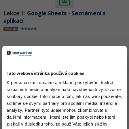
-80%
Blog
Photoshop
Lekce 1:
Google Sheets - Seznámení s
Kariéra
-80%
aplikací
Adobe Illustrator
Pro firmy
ZDARMA
-30%
Adobe Lightroom
-15%
Adobe XD
-25%
Adobe InDesign
Lekce 2:
Google Sheets - Tvorba tabulek
Tato webová stránka používá cookies
Adobe After Effects
ZDARMA
K personalizaci obsahu a reklam, poskytování funkcí
-80%
Blender
sociálních médií a analýze naší návštěvnosti využíváme
soubory cookie. Informace o tom, jak náš web používáte,
Inkscape
sdílíme se svými partnery pro sociální média, inzerci a
analýzy. Partneři tyto údaje mohou zkombinovat s
-80%
Fotografování
dalšími informacemi, které jste jim poskytli nebo které
Lekce 3:
Google Sheets - Práce se sloupci a
získali v důsledku toho, že používáte jejich služby.
Video