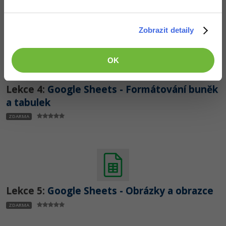
řádky
ZDARMA
Ostatní
Zobrazit detaily
Fórum
OK
Lekce 4:
Google Sheets - Formátování buněk
a tabulek
ZDARMA
Lekce 5:
Google Sheets - Obrázky a obrazce
ZDARMA