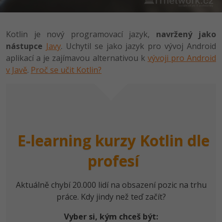
-41%
Copywriter
Algoritmy
Kotlin je nový programovací jazyk,
navržený jako
-10%
WordPress specialista
Umělá inteligence (AI)
nástupce
Javy
. Uchytil se jako jazyk pro vývoj Android
aplikací a je zajímavou alternativou k
vývoji pro Android
SEO specialista
Pro děti
v Javě
.
Proč se učit Kotlin?
Více
Fórum
E-learning kurzy Kotlin dle
Kurzy e-commerce
profesí
Testování softwaru
Kurzy designu
-80%
Aktuálně chybí 20.000 lidí na obsazení pozic na trhu
Datová analýza
HTML/CSS
Příběhy absolventů
práce. Kdy jindy než teď začít?
-80%
Digitální gramotnost
Blog
Photoshop
Vyber si, kým chceš být: