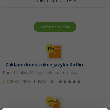
ohledu na profese
Začít kurz zdarma
-30%
Základní konstrukce jazyka Kotlin
Kurz: 14 lekcí, 24 úkolů, 5 testů, certifikát
ZDARMA
,
PRO od: 452,50 Kč
-20%