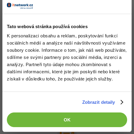
Objektově orientované programování v
Kotlin
Kurz: 24 lekcí, 21 úkolů, 5 testů, certifikát
Tato webová stránka používá cookies
K personalizaci obsahu a reklam, poskytování funkcí
ZDARMA
,
PRO od: 645 Kč
sociálních médií a analýze naší návštěvnosti využíváme
soubory cookie. Informace o tom, jak náš web používáte,
sdílíme se svými partnery pro sociální média, inzerci a
-80%
analýzy. Partneři tyto údaje mohou zkombinovat s
dalšími informacemi, které jste jim poskytli nebo které
Kolekce v Kotlin
získali v důsledku toho, že používáte jejich služby.
Kurz: 12 lekcí, 12 úkolů, 5 testů, certifikát
ZDARMA
,
PRO od: 145 Kč
Zobrazit detaily
OK