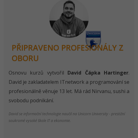
Windows
Fórum
Linux
Sítě
PŘIPRAVENO PROFESIONÁLY Z
OBORU
Kybernetická bezpečnost
Elektronický podpis
Osnovu kurzů vytvořil
David Čápka Hartinger
.
David je zakladatelem ITnetwork a programování se
Fórum
profesionálně věnuje 13 let. Má rád Nirvanu, sushi a
svobodu podnikání.
David se informační technologie naučil na Unicorn University - prestižní
soukromé vysoké škole IT a ekonomie.