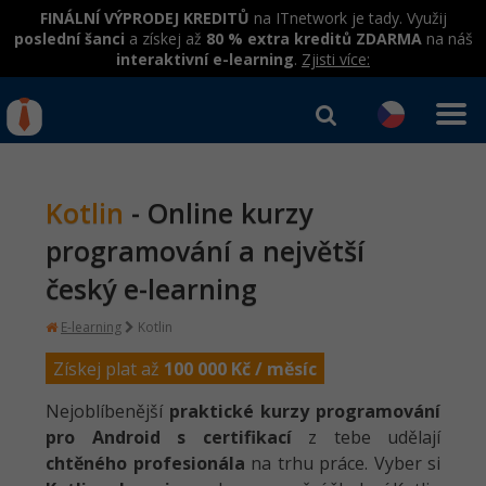
FINÁLNÍ VÝPRODEJ KREDITŮ
na ITnetwork je tady. Využij
poslední šanci
a získej až
80 % extra kreditů ZDARMA
na náš
interaktivní e-learning
.
Zjisti více:
IT kurzy
Od
0 Kč
Přihlásit se
|
Registrovat
Kotlin
- Online kurzy
IT e-learning
Rekvalifikace a kurzy
hrazené úřadem práce
programování a největší
Kurzy IT profesí
Workshopy zdarma
český e-learning
Junior programátor
Kurzy programování
Umělá inteligence v praxi
E-learning
Kotlin
Školení
Programátor WWW aplikací
Jak začít?
Získej plat až
100 000
Kč / měsíc
Datová analýza v praxi
Základy programování
Školení dle technologií
-80%
Senior programátor
Java
Nejoblíbenější
praktické kurzy programování
Objektové programování - OOP
C# .NET
pro Android s certifikací
z tebe udělají
-80%
Front-end developer
C#.NET
chtěného profesionála
na trhu práce. Vyber si
Umělá inteligence
Java