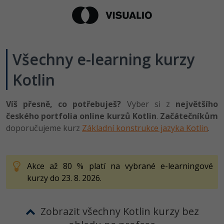
Všechny e-learning kurzy
Kotlin
Víš přesně, co potřebuješ?
Vyber si z
největšího
českého portfolia online kurzů Kotlin
.
Začátečníkům
doporučujeme kurz
Základní konstrukce jazyka Kotlin
.
Akce až 80 % platí na vybrané e-learningové
kurzy do 23. 8. 2026.
Zobrazit všechny Kotlin kurzy bez