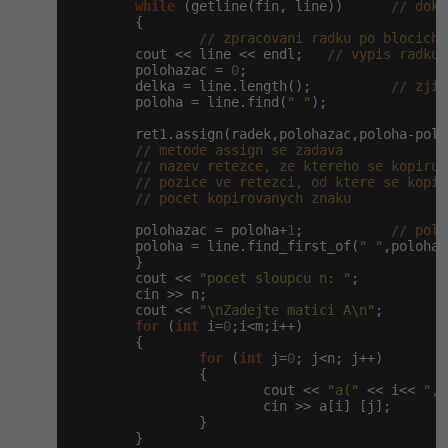
while
 (getline(fin, line))      
// doku
        {

// zpracovani radku po blocich 
        cout << line << endl;   
// vypis radku 
        polohazac = 
0
;                         
        delka = line.length();          
// zjis
        poloha = line.find(
" "
);               
        ret1.assign(radek,polohazac,poloha-polo
// metode assign se zadava
// nazev retezce, ze ktereho se kopiruj
// pozice ve retezci, od ktere se kopir
// pocet kopirovanych znaku
        polohazac = poloha+
1
;           
// polo
        poloha = line.find_first_of(
" "
,polohaz
        }

        cout << 
"pocet sloupcu n: "
;

        cin >> n;

        cout << 
"\nZadejte matici A\n"
;

for
 (
int
 i=
0
;i<m;i++)

        {

for
 (
int
 j=
0
; j<n; j++)

                {

                        cout << 
"a("
 << i<< 
","
                        cin >> a[i] [j];

                }

        }
