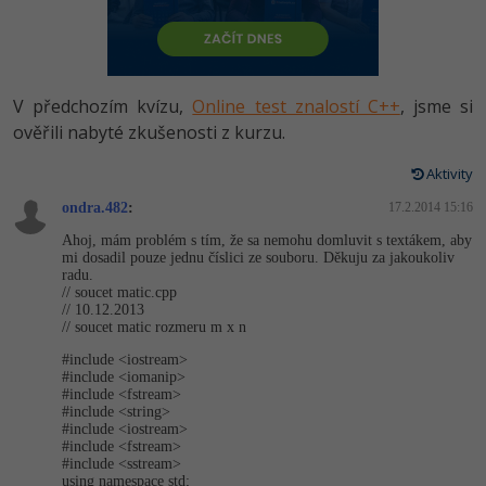
-80%
Vývojář mobilních aplikací
Python
HTML5, CSS3, Bootstrap, SEO
PHP
-80%
Specialista na AI a bigdata
JavaScript
SQL a databáze
JavaScript
V předchozím kvízu,
Online test znalostí C++
, jsme si
-80%
C# Game developer
PHP
ověřili nabyté zkušenosti z kurzu.
Testování a verzování
Python
-80%
Webdesigner
C++
Aktivity
UML a návrhové vzory
HTML / CSS
ondra.482
:
17.2.2014 15:16
-80%
Tester
Swift
Ahoj, mám problém s tím, že sa nemohu domluvit s textákem, aby
React
UML a návrhové vzory
mi dosadil pouze jednu číslici ze souboru. Děkuju za jakoukoliv
-80%
Systémový administrátor
Kotlin
radu.
// soucet matic.cpp
Spring
MySQL/MariaDB
// 10.12.2013
-80%
Grafik / UX/UI návrhář
C
// soucet matic rozmeru m x n
ASP.NET MVC
MS-SQL
#include <iostream>
3D grafik
VB.NET
#include <iomanip>
#include <fstream>
Django
SQLite
#include <string>
Projektový manažer
SQL
#include <iostream>
Best practices
#include <fstream>
#include <sstream>
-80%
Databázový analytik
Návrh SW
using namespace std;