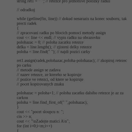
string ret1 = " "; // retezce pro jednotlive polozky radku
-30%
Kariéra
-80%
Marketing
Adobe Illustrator
// odradkuj
Pro firmy
-30%
WordPress
while (getline(fin, line)) // dokud nenarazis na konec souboru, tak
Adobe Lightroom
precti radek
{
-30%
-15%
SEO
// zpracovani radku po blocich pomoci metody assign
Adobe XD
cout << line << endl; // vypis radku na obrazovku
polohazac = 0; // poloha zacatku retezce
-25%
UX
delka = line.length(); // zjisteni delky retezce
Adobe InDesign
poloha = line.find(" "); // najdi pozici carky
Business
ret1.assign(ra­dek,polohazac,po­loha-polohazac); // zkopiruj retezec
Adobe After Effects
po carku
// metode assign se zadava
-25%
-80%
Kryptoměny
// nazev retezce, ze ktereho se kopiruje
Blender
// pozice ve retezci, od ktere se kopiruje
// pocet kopirovanych znaku
-30%
Copywriting
Inkscape
polohazac = poloha+1; // poloha zacatku dalsiho retezce je az za
carkou
-80%
-80%
MS Office
poloha = line.find_fir­st_of(" ",polohazac);
Fotografování
}
cout << "pocet sloupcu n: ";
Google Dokumenty
cin >> n;
Video
cout << "\nZadejte matici A\n";
for (int i=0;i<m;i++)
Time management
Ostatní
{