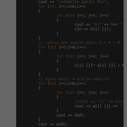
        cout << 
"\nZadejte matici B\n"
;

for
 (
int
 i=
0
;i<m;i++)

        {

for
 (
int
 j=
0
; j<n; j++)

                {

                        cout << 
"b("
 << i<< 
","
                        cin >> b[i] [j];

                }

        }

// cyklus pro soucet matic C = A + B
for
 (
int
 i=
0
;i<m;i++)

        {

for
 (
int
 j=
0
; j<n; j++)

                {

                        c[i] [j]= a[i] [j] + b[
                }

        }

// vypis matic A a B po radcich
for
 (
int
 i=
0
;i<m;i++)

        {

for
 (
int
 j=
0
; j<n; j++)

                {

//cout << "c(" << i<< "
                        cout << a[i] [j] << 
" "
                }

                cout << endl;

        }

        cout << endl;
