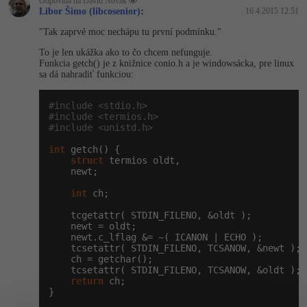
Odpovídá na David Novák
Libor Šimo (libcosenior)
:
16.4.2015 12:51
Windows
Fórum
"Tak zaprvé moc nechápu tu první podmínku."
To je len ukážka ako to čo chcem nefunguje.
Linux
Funkcia getch() je z knižnice conio.h a je windowsácka, pre linux
sa dá nahradiť funkciou:
Sítě
#include <stdio.h>
#include <termios.h>
Kybernetická bezpečnost
#include <unistd.h>
int
 getch() {

Elektronický podpis
struct
 termios oldt,

    newt;

Fórum
int
 ch;

    tcgetattr( STDIN_FILENO, &oldt );

    newt = oldt;

    newt.c_lflag &= ~( ICANON | ECHO );

    tcsetattr( STDIN_FILENO, TCSANOW, &newt );

    ch = getchar();

    tcsetattr( STDIN_FILENO, TCSANOW, &oldt );

return
 ch;

}