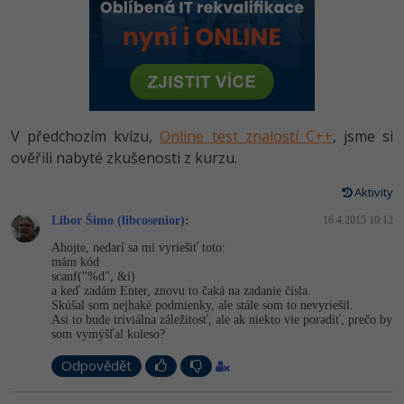
-80%
Vývojář mobilních aplikací
Python
HTML5, CSS3, Bootstrap, SEO
PHP
-80%
Specialista na AI a bigdata
JavaScript
SQL a databáze
JavaScript
-80%
C# Game developer
PHP
Testování a verzování
Python
V předchozím kvízu,
Online test znalostí C++
, jsme si
-80%
Webdesigner
C++
ověřili nabyté zkušenosti z kurzu.
UML a návrhové vzory
HTML / CSS
-80%
Tester
Swift
Aktivity
React
UML a návrhové vzory
-80%
Libor Šimo (libcosenior)
:
16.4.2015 10:12
Systémový administrátor
Kotlin
Spring
MySQL/MariaDB
Ahojte, nedarí sa mi vyriešiť toto:
-80%
mám kód
Grafik / UX/UI návrhář
C
scanf("%d", &i)
ASP.NET MVC
MS-SQL
a keď zadám Enter, znovu to čaká na zadanie čísla.
Skúšal som nejhaké podmienky, ale stále som to nevyriešil.
3D grafik
VB.NET
Asi to bude triviálna záležitosť, ale ak niekto vie poradiť, prečo by
Django
SQLite
som vymýšľal koleso?
Projektový manažer
SQL
Odpovědět
Best practices
-80%
Databázový analytik
Návrh SW