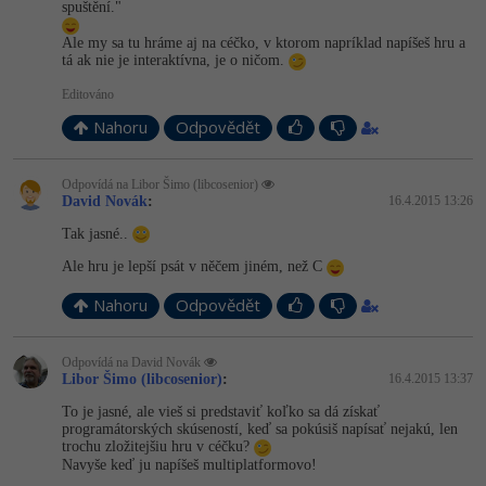
spuštění."
Ale my sa tu hráme aj na céčko, v ktorom napríklad napíšeš hru a
tá ak nie je interaktívna, je o ničom.
Editováno
Nahoru
Odpovědět
Odpovídá na Libor Šimo (libcosenior)
David Novák
:
16.4.2015 13:26
Tak jasné..
Ale hru je lepší psát v něčem jiném, než C
Nahoru
Odpovědět
Odpovídá na David Novák
Libor Šimo (libcosenior)
:
16.4.2015 13:37
To je jasné, ale vieš si predstaviť koľko sa dá získať
programátorských skúseností, keď sa pokúsiš napísať nejakú, len
trochu zložitejšiu hru v céčku?
Navyše keď ju napíšeš multiplatformovo!