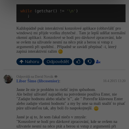
while
 (getchar() != 
'\n'
)

   ;
Každopádně psát interaktivní konzolové aplikace (obbzvlášť pro
windows) mi přijde vcelku zbytečné.. Tam je lepší udělat normální
okenní aplikaci. Konzolové se hodí pro dávkové zpracování, kde
se ovšem na uživatele nesmí na něco ptát a berou si vstup z
argumentů při spuštění.. Případně se zavádí přepínač -i, který
zapíná interaktivní ražim
Nahoru
Odpovědět
Odpovídá na David Novák
Libor Šimo (libcosenior)
:
16.4.2015 13:20
Jasne že nie je problém to riešiť iným spôsobom.
Ale bežný užívateľ najradšej na potvrdenie používa Enter, nie
"Zadajte hodnotu alebo stlačte 'n'", ale " Potvrďte klávesou Enter
alebo zadajte vlastnú hodnotu" a my by sme sa mali snažiť to písať
púre užívateľou tak, aby boli čo naspokojnejší.
Jasné je aj to, že som čakal niečo v zmysle:
"Konzolové se hodí pro dávkové zpracování, kde se ovšem na
uživatele nesmí na něco ptát a berou si vstup z argumentů při