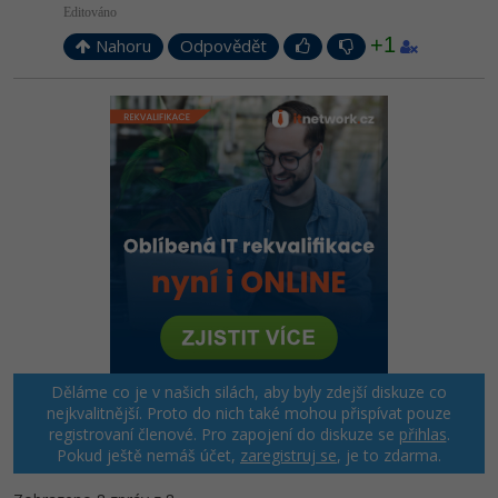
Editováno
+1
Nahoru
Odpovědět
Děláme co je v našich silách, aby byly zdejší diskuze co
nejkvalitnější. Proto do nich také mohou přispívat pouze
registrovaní členové. Pro zapojení do diskuze se
přihlas
.
Pokud ještě nemáš účet,
zaregistruj se
, je to zdarma.