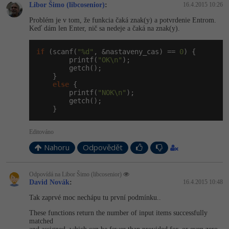
Libor Šimo (libcosenior)
:
16.4.2015 10:26
-41%
Copywriter
Algoritmy
Problém je v tom, že funkcia čaká znak(y) a potvrdenie Entrom.
Keď dám len Enter, nič sa nedeje a čaká na znak(y).
-10%
WordPress specialista
Umělá inteligence (AI)
if
 (scanf(
"%d"
, &nastaveny_cas) == 
0
) {

        printf(
"OK\n"
);

SEO specialista
Pro děti
        getch();

    }

else
 {

Více
        printf(
"NOK\n"
);

        getch();

    }
Fórum
Editováno
Kurzy e-commerce
Nahoru
Odpovědět
Testování softwaru
Kurzy designu
Odpovídá na Libor Šimo (libcosenior)
David Novák
:
16.4.2015 10:48
-80%
Datová analýza
HTML/CSS
Příběhy absolventů
Tak zaprvé moc nechápu tu první podmínku..
-80%
These functions return the number of input items successfully
Digitální gramotnost
Blog
Photoshop
matched