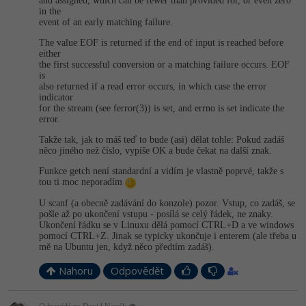
and assigned, which can be fewer than provided for, or even zero
-30%
Kariéra
-80%
Marketing
in the
Adobe Illustrator
event of an early matching failure.
Pro firmy
-30%
The value EOF is returned if the end of input is reached before
WordPress
Adobe Lightroom
either
the first successful conversion or a matching failure occurs. EOF
-30%
-15%
SEO
is
Adobe XD
also returned if a read error occurs, in which case the error
indicator
-25%
UX
for the stream (see ferror(3)) is set, and errno is set indicate the
Adobe InDesign
error.
Business
Takže tak, jak to máš teď to bude (asi) dělat tohle: Pokud zadáš
Adobe After Effects
něco jiného než číslo, vypíše OK a bude čekat na další znak.
-25%
-80%
Funkce getch není standardní a vidím je vlastně poprvé, takže s
Kryptoměny
Blender
tou ti moc neporadím
-30%
U scanf (a obecně zadávání do konzole) pozor. Vstup, co zadáš, se
Copywriting
Inkscape
pošle až po ukončení vstupu - posílá se celý řádek, ne znaky.
Ukončení řádku se v Linuxu dělá pomocí CTRL+D a ve windows
-80%
-80%
MS Office
pomocí CTRL+Z. Jinak se typicky ukončuje i enterem (ale třeba u
Fotografování
mě na Ubuntu jen, když něco předtím zadáš).
Google Dokumenty
Video
Nahoru
Odpovědět
Time management
Ostatní