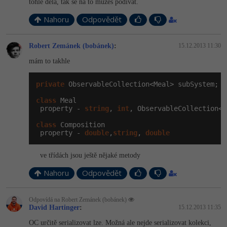
tohle dělá, tak se na to můžeš podívat.
-30%
Kariéra
-80%
Marketing
Adobe Illustrator
Nahoru
Odpovědět
Pro firmy
-30%
WordPress
Adobe Lightroom
Robert Zemánek (bobánek)
:
15.12.2013 11:30
-30%
-15%
SEO
Adobe XD
mám to takhle
-25%
UX
Adobe InDesign
private
 ObservableCollection<Meal> subSystem;

class
 Meal

Business
Adobe After Effects
 property - 
string
, 
int
, ObservableCollection<C
-25%
class
 Composition

-80%
Kryptoměny
Blender
 property - 
double
,
string
, 
double
-30%
Copywriting
Inkscape
ve třídách jsou ještě nějaké metody
-80%
-80%
Nahoru
Odpovědět
MS Office
Fotografování
Google Dokumenty
Odpovídá na Robert Zemánek (bobánek)
Video
David Hartinger
:
15.12.2013 11:35
Time management
OC určitě serializovat lze. Možná ale nejde serializovat kolekci,
Ostatní