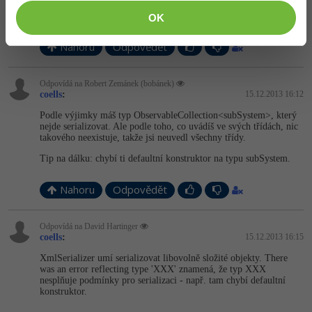
dík za tip, ale prozatím jsem to vyřešil tak, že každý Meal
ukládám do xml zvlášť, tudíž mám zatím 10 souborů, je to sice
OK
nepraktické, ale postačující
Nahoru
Odpovědět
Odpovídá na Robert Zemánek (bobánek)
coells
:
15.12.2013 16:12
Podle výjimky máš typ ObservableCollec­tion<subSystem>, který
nejde serializovat. Ale podle toho, co uvádíš ve svých třídách, nic
takového neexistuje, takže jsi neuvedl všechny třídy.
Tip na dálku: chybí ti defaultní konstruktor na typu subSystem.
Nahoru
Odpovědět
Odpovídá na David Hartinger
coells
:
15.12.2013 16:15
XmlSerializer umí serializovat libovolně složité objekty. There
was an error reflecting type 'XXX' znamená, že typ XXX
nesplňuje podmínky pro serializaci - např. tam chybí defaultní
konstruktor.