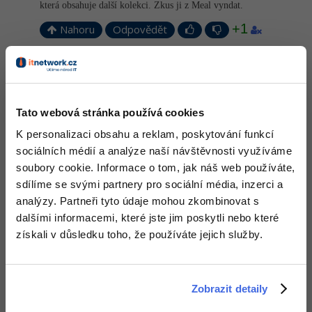
která obsahuje další kolekci. Zkus ji z Meal vyndat.
+1
Windows
Fórum
Nahoru
Odpovědět
Linux
Odpovídá na David Hartinger
Robert Zemánek (bobánek)
:
15.12.2013 11:38
Sítě
je to tak, nelze to ani s obyčejným listem
Tato webová stránka používá cookies
Editováno
Kybernetická bezpečnost
K personalizaci obsahu a reklam, poskytování funkcí
Nahoru
Odpovědět
sociálních médií a analýze naší návštěvnosti využíváme
Elektronický podpis
soubory cookie. Informace o tom, jak náš web používáte,
Odpovídá na Robert Zemánek (bobánek)
sdílíme se svými partnery pro sociální média, inzerci a
David Hartinger
:
15.12.2013 11:48
Fórum
analýzy. Partneři tyto údaje mohou zkombinovat s
Pokud máš takhle složitý datový model, vyplatí se ti použít třeba
dalšími informacemi, které jste jim poskytli nebo které
MS-SQL Compact Edition.
získali v důsledku toho, že používáte jejich služby.
Nahoru
Odpovědět
Odpovídá na David Hartinger
Zobrazit detaily
Robert Zemánek (bobánek)
:
15.12.2013 11:52