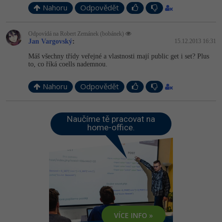
Nahoru
Odpovědět
Odpovídá na Robert Zemánek (bobánek)
Jan Vargovský
:
15.12.2013 16:31
Máš všechny třídy veřejné a vlastnosti mají public get i set? Plus
to, co říká coells nademnou.
Nahoru
Odpovědět
Naučíme tě pracovat na
home-office.
VÍCE INFO »