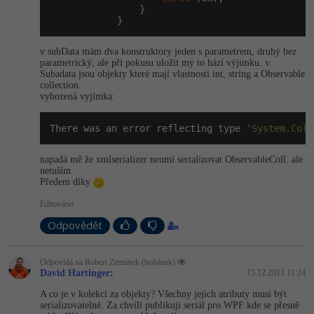
                }

            }
-41%
Copywriter
Algoritmy
v subData mám dva konstruktory jeden s parametrem, druhý bez
-10%
WordPress specialista
Umělá inteligence (AI)
parametrický, ale při pokusu uložit my to hází výjimku. v
Subadata jsou objekty které mají vlastnosti int, string a Observable
collection.
SEO specialista
Pro děti
vyhozená vyjímka:
Více
There was an error reflecting type 
'System.Coll
Fórum
napadá mě že xmlserializer neumí serializovat ObservableColl. ale
netuším.
Předem díky
Kurzy e-commerce
Editováno
Odpovědět
Testování softwaru
Kurzy designu
-80%
Datová analýza
HTML/CSS
Odpovídá na Robert Zemánek (bobánek)
Příběhy absolventů
David Hartinger
:
15.12.2013 11:24
-80%
Digitální gramotnost
A co je v kolekci za objekty? Všechny jejich atributy musí být
Blog
Photoshop
serializovatelné. Za chvíli publikuji seriál pro WPF kde se přesně