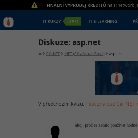
FINÁLNÍ VÝPRODEJ KREDITŮ
na ITnetwork je
IT KURZY
IT E-LEARNING
PŘ
od
0 Kč
Diskuze: asp.net
C# .NET
.NET (C# a Visual Basic)
asp.net
V předchozím kvízu,
Test znalostí C# .NET 
ahoj, proč se začalo používat hodn