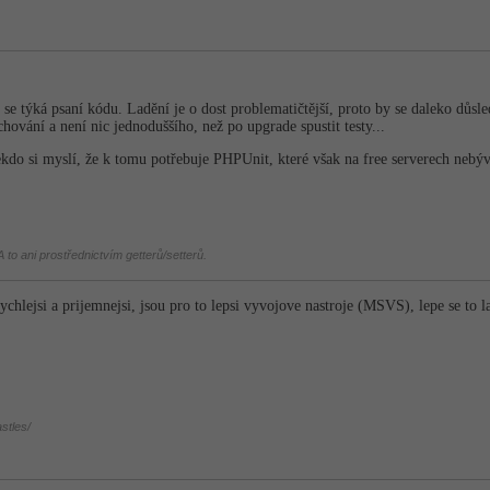
 se týká psaní kódu. Ladění je o dost problematičtější, proto by se daleko důsl
ování a není nic jednoduššího, než po upgrade spustit testy...
do si myslí, že k tomu potřebuje PHPUnit, které však na free serverech nebýv
 to ani prostřednictvím getterů/setterů.
rychlejsi a prijemnejsi, jsou pro to lepsi vyvojove nastroje (MSVS), lepe se to
stles/