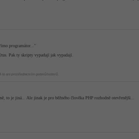
přímo programátor..."
tus. Pak ty skripty vypadají jak vypadají.
 to ani prostřednictvím getterů/setterů.
ě, to je jiná... Ale jinak je pro běžného člověka PHP rozhodně otevřenější...