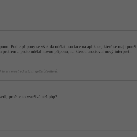
ponu. Podle přípony se však dá udělat asociace na aplikace, které se mají použí
terpretrem a proto udělal novou příponu, na kterou asocioval nový interpretr.
 to ani prostřednictvím getterů/setterů.
vedl, proč se to využívá než php?