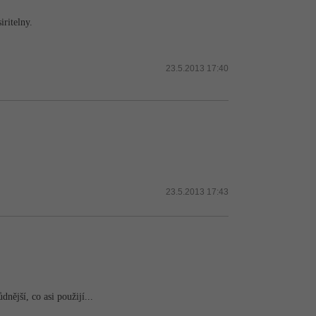
ritelny.
23.5.2013 17:40
23.5.2013 17:43
dnější, co asi použijí...