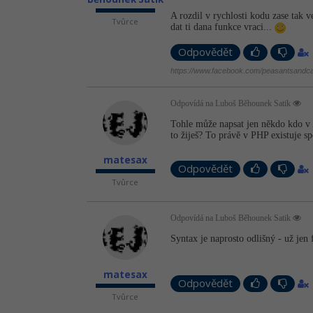
A rozdil v rychlosti kodu zase tak v
Tvůrce
dat ti dana funkce vraci...
Odpovědět
https://www.facebook.com/peasantsandca
Odpovídá na Luboš Běhounek Satik
Tohle může napsat jen někdo kdo v 
to žiješ? To právě v PHP existuje s
matesax
Odpovědět
Tvůrce
Odpovídá na Luboš Běhounek Satik
Syntax je naprosto odlišný - už jen 
matesax
Odpovědět
Tvůrce