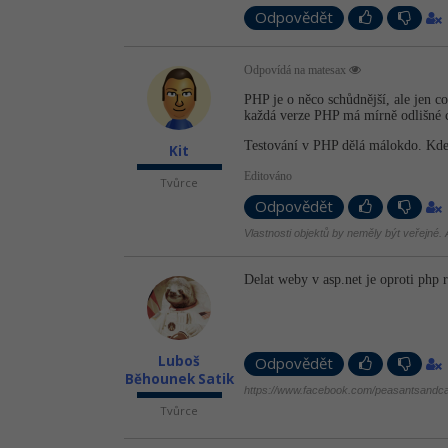
Odpovědět
Odpovídá na matesax
PHP je o něco schůdnější, ale jen co
každá verze PHP má mírně odlišné ch
Testování v PHP dělá málokdo. Kdek
Kit
Editováno
Tvůrce
Odpovědět
Vlastnosti objektů by neměly být veřejné. A
Delat weby v asp.net je oproti php 
Luboš
Odpovědět
Běhounek Satik
https://www.facebook.com/peasantsandca
Tvůrce