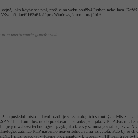
e stejné, jako kdyby ses ptal, proč se na webu používá Python nebo Java. K
ývojáři, kteří běžně ladí pro Windows, k tomu mají blíž.
 to ani prostřednictvím getterů/setterů.
až na poslední místo. Hlavní rozdíl je v technologiích samotných. Misaz - naj
ASP.NET je kompilované do polotovaru - stránky jsou jako v PHP dynamické av
ET je jen webová technologie - jazyk jako takový se musí použít nějaký z .NET 
echnologie, zatímco PHP nasbíralo neuvěřitelnou sumu uživatelů. Kdo by se cht
s ASP.NET musí pracovat vyloženě programátor - k tvoření v PHP není třeba být