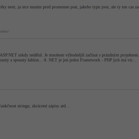
elky neni, ja sice musim pred promenne psat, jakeho typu jsou, ale ty ten cas za
stles/
ASP.NET nikdy nedělal. Je mnohem výhodnější začínat s prázdným projektem... 
pousty a spousty šablon... A .NET je jen jeden Framework - PHP jich má víc...
funkčnost stringu, zkrácené zápisy atd...