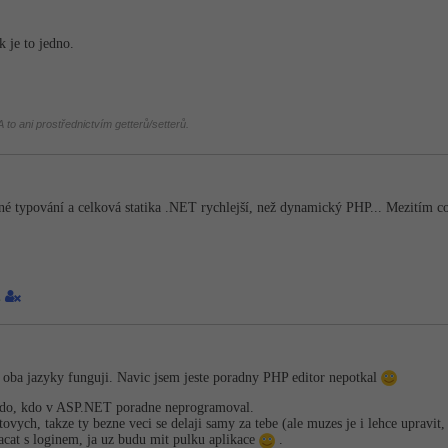
k je to jedno.
 to ani prostřednictvím getterů/setterů.
é typování a celková statika .NET rychlejší, než dynamický PHP... Mezitím c
1
ak oba jazyky funguji. Navic jsem jeste poradny PHP editor nepotkal
ekdo, kdo v ASP.NET poradne neprogramoval.
ch, takze ty bezne veci se delaji samy za tebe (ale muzes je i lehce upravit, 
acat s loginem, ja uz budu mit pulku aplikace
.