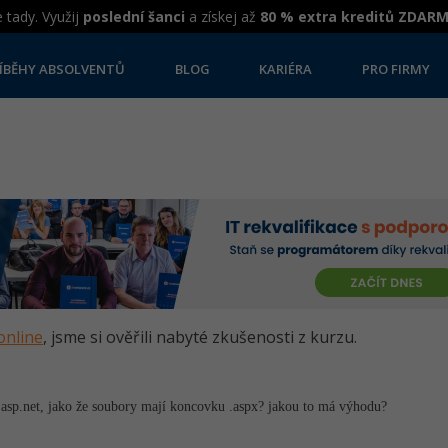
 tady. Využij
poslední šanci
a získej až
80 % extra kreditů ZDAR
ÍBĚHY ABSOLVENTŮ
BLOG
KARIÉRA
PRO FIRMY
online
, jsme si ověřili nabyté zkušenosti z kurzu.
ě asp.net, jako že soubory mají koncovku .aspx? jakou to má výhodu?