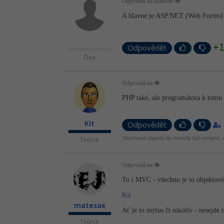
Odpovídá na matesax
A hlavne je ASP.NET (Web Forms) st
+
Odpovědět
Člen
Odpovídá na
PHP také, ale programátora k tomu 
Kit
Odpovědět
Vlastnosti objektů by neměly být veřejné. A
Tvůrce
Odpovídá na
To i MVC - všechno je to objektové
Kit
matesax
Ať je to mýtus či nikoliv - nesejde n
Tvůrce