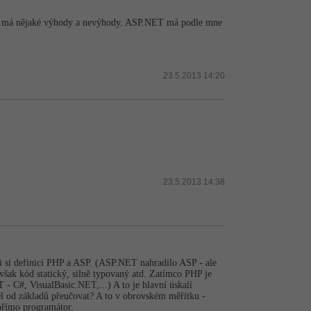
aždý má nějaké výhody a nevýhody. ASP.NET má podle mne
23.5.2013 14:20
23.5.2013 14:38
di si definici PHP a ASP. (ASP.NET nahradilo ASP - ale
šak kód statický, silně typovaný atd. Zatímco PHP je
- C#, VisualBasic.NET,­...) A to je hlavní úskalí
ěl od základů přeučovat? A to v obrovském měřítku -
 přímo programátor.