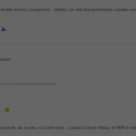
ranka slozena z komponent - objektu, coz dela kod prehlednejsi a snadno rozsi
1
nenutí.
 to ani prostřednictvím getterů/setterů.
...
a pravdě, ale na tom, co si lidé myslí - a pokud si myslí většina, že PHP je schů