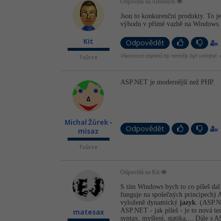
Odpovídá na Amomym
Jsou to konkurenční produkty. To j
výhodu v přímé vazbě na Windows. V
Kit
Odpovědět
Vlastnosti objektů by neměly být veřejné. A
Tvůrce
ASP.NET je modernější než PHP.
Michal Žůrek -
Odpovědět
misaz
Tvůrce
Odpovídá na Kit
S tím Windows bych to co píšeš dal 
funguje na společných principech) 
vyloženě dynamický
jazyk
. (ASP.N
ASP.NET - jak píšeš - je to nová t
matesax
syntax, myšlení, statika,... Dále 