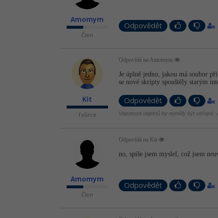
Amomym
Odpovědět
Člen
Odpovídá na Amomym
Je úplně jedno, jakou má soubor pří
se nové skripty spouštěly starým in
Kit
Odpovědět
Vlastnosti objektů by neměly být veřejné. A
Tvůrce
Odpovídá na Kit
no, spíše jsem myslel, což jsem neu
Amomym
Odpovědět
Člen