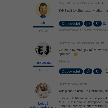
Odpovídá na Luboš Běhounek Satik
Když máš kvalitní textový editor, ta
Kit
Odpovědět
Vlastnosti objektů by neměly být veřejné. A
Tvůrce
Odpovídá na Luboš Běhounek Satik
Zajímalo by mne, jak může být pevn
aplikace...
Editováno
matesax
+
Tvůrce
Odpovědět
Odpovídá na matesax
Kit: jedno to neni, uz z principu j
matesax: Tohle muze napsat jen n
V .NET mas spoustu komponent hotovy
Luboš
Takze zatimco ty se budes v PHP pl
Běhounek Satik