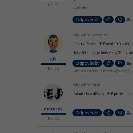
Tvůrce
Editováno
Odpovědět
Odpovídá na matesax
"...k tvoření v PHP není třeba být 
Bohužel tohle je hodně rozšířený mý
Kit
Odpovědět
Tvůrce
Vlastnosti objektů by neměly být veřejné. A
Odpovídá na Kit
Pokud chce dělat v PHP profesionáln
matesax
Odpovědět
Tvůrce