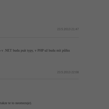
23.5.2013 21:47
o v .NET budu psát typy, v PHP už budu mít půlku
23.5.2013 22:08
takze te to neomezuje).