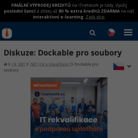
FINÁLNÍ VÝPRODEJ KREDITŮ
na ITnetwork je tady. Využij
poslední šanci
a získej až
80 % extra kreditů ZDARMA
na náš
interaktivní e-learning
.
Zjisti více:
IT kurzy
Od
0 Kč
Diskuze: Dockable pro soubory
Přihlásit se
|
Registrovat
IT e-learning
Rekvalifikace a kurzy
C# .NET
.NET (C# a Visual Basic)
Dockable pro
hrazené úřadem práce
soubory
Kurzy IT profesí
Workshopy zdarma
Junior programátor
Kurzy programování
Umělá inteligence v praxi
Školení
Programátor WWW aplikací
Jak začít?
Datová analýza v praxi
Základy programování
Školení dle technologií
-80%
Senior programátor
Java
Objektové programování - OOP
C# .NET
-80%
Front-end developer
C#.NET
Umělá inteligence
Java