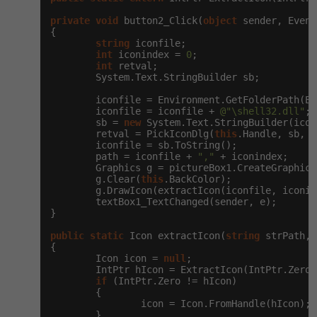
-30%
Kariéra
-80%
Marketing
Adobe Illustrator
private
void
 button2_Click(
object
 sender, Event
{

Pro firmy
-30%
string
 iconfile;

WordPress
Adobe Lightroom
int
 iconindex = 
0
;

int
 retval;

-30%
-15%
        System.Text.StringBuilder sb;

SEO
Adobe XD
        iconfile = Environment.GetFolderPath(En
-25%
        iconfile = iconfile + 
UX
@"\shell32.dll"
;

Adobe InDesign
        sb = 
new
 System.Text.StringBuilder(icon
        retval = PickIconDlg(
this
.Handle, sb, s
Business
        iconfile = sb.ToString();

Adobe After Effects
        path = iconfile + 
","
 + iconindex;

        Graphics g = pictureBox1.CreateGraphics(
-25%
-80%
Kryptoměny
        g.Clear(
this
.BackColor);

Blender
        g.DrawIcon(extractIcon(iconfile, iconin
        textBox1_TextChanged(sender, e);

-30%
Copywriting
}

Inkscape
public
static
 Icon extractIcon(
string
 strPath, 
-80%
-80%
MS Office
{

Fotografování
        Icon icon = 
null
;

        IntPtr hIcon = ExtractIcon(IntPtr.Zero,
Google Dokumenty
Video
if
 (IntPtr.Zero != hIcon)

        {

                icon = Icon.FromHandle(hIcon);

Time management
Ostatní
        }
