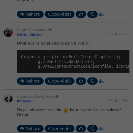
Nahoru
Odpovědět
Odpovídá na matesax
David Jančík
:
2.6.2012 21:36
Díval si se na ten příklad co jsem ti posílal?
Graphics g = pictureBox1.CreateGraphics();

       g.Clear(
this
.BackColor);

       g.DrawIcon(extractIcon(iconfile, iconind
Nahoru
Odpovědět
Odpovídá na David Jančík
matesax
:
2.6.2012 22:00
No jo - ale nevím co s tím.
Jak to vykreslit v pictureboxu?
Děkuji.
Nahoru
Odpovědět