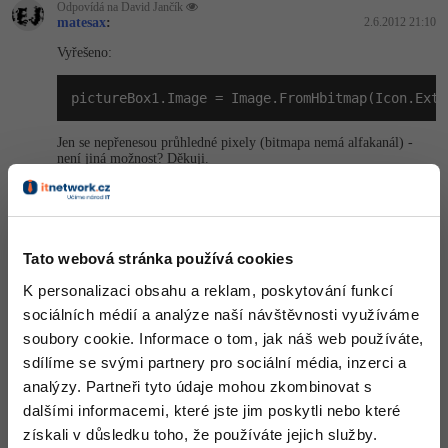
Odpovídá na David Jančík
matesax
:
2.6.2012 21:10
Vyřešeno:
pictureBox1.Image = Image.FromHbitmap(Icon.Extr
Jen se nepřenesou průhledné pixely (bitmapa nemá alfakanál) -
není jiná možnost? Děkuji.
Nahoru
Odpovědět
Odpovídá na matesax
Tato webová stránka používá cookies
David Jančík
:
2.6.2012 21:20
K personalizaci obsahu a reklam, poskytování funkcí
Jako ty chceš jen vytáhnout ze souboru ikonku jo?
sociálních médií a analýze naší návštěvnosti využíváme
Tak to pak:
soubory cookie. Informace o tom, jak náš web používáte,
sdílíme se svými partnery pro sociální média, inzerci a
Icon.ExtractAssociatedIcon()
analýzy. Partneři tyto údaje mohou zkombinovat s
http://msdn.microsoft.com/…tedicon.aspx
dalšími informacemi, které jste jim poskytli nebo které
získali v důsledku toho, že používáte jejich služby.
Nahoru
Odpovědět