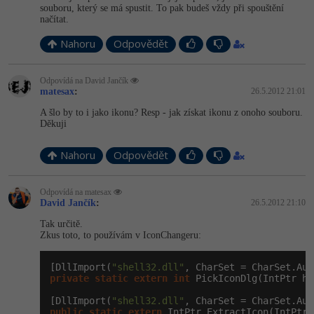
souboru, který se má spustit. To pak budeš vždy při spouštění
načítat.
-41%
Copywriter
Algoritmy
Nahoru
Odpovědět
-10%
WordPress specialista
Umělá inteligence (AI)
Odpovídá na David Jančík
SEO specialista
matesax
:
26.5.2012 21:01
Pro děti
A šlo by to i jako ikonu? Resp - jak získat ikonu z onoho souboru.
Děkuji
Více
Nahoru
Odpovědět
Fórum
Odpovídá na matesax
Kurzy e-commerce
David Jančík
:
26.5.2012 21:10
Tak určitě.
Testování softwaru
Kurzy designu
Zkus toto, to používám v IconChangeru:
-80%
Datová analýza
HTML/CSS
Příběhy absolventů
[DllImport(
"shell32.dll"
private
static
extern
int
 PickIconDlg(IntPtr hw
-80%
Digitální gramotnost
Blog
Photoshop
[DllImport(
"shell32.dll"
public
static
extern
 IntPtr ExtractIcon(IntPtr 