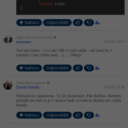
return
 icon;

}
Windows
Fórum
Nahoru
Odpovědět
Linux
Odpovídá na David Jančík
Sítě
matesax
:
1.6.2012 20:01
Ten uint index - o co jde? Mě to totiž nejde - dal jsem ho 1
Kybernetická bezpečnost
(možná v tom chyba není,...), ... Děkuji
Elektronický podpis
Nahoru
Odpovědět
Fórum
Odpovídá na matesax
David Jančík
:
2.6.2012 21:04
Nemusíš nic nastavovat. To jen zkopíruješ. Pak tlačítko, kterému
přiřadíš ten kód co je v ukázce bude vyvolávat okýnko pro výběr
ikonky.
Nahoru
Odpovědět