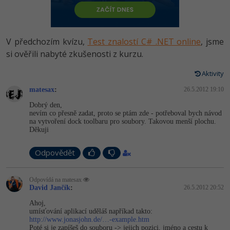
-80%
Vývojář mobilních aplikací
Python
HTML5, CSS3, Bootstrap, SEO
PHP
-80%
Specialista na AI a bigdata
JavaScript
V předchozím kvízu,
Test znalostí C# .NET online
, jsme
SQL a databáze
JavaScript
-80%
si ověřili nabyté zkušenosti z kurzu.
C# Game developer
PHP
Testování a verzování
Python
Aktivity
-80%
Webdesigner
C++
matesax
:
26.5.2012 19:10
UML a návrhové vzory
HTML / CSS
-80%
Tester
Swift
Dobrý den,
nevím co přesně zadat, proto se ptám zde - potřeboval bych návod
React
UML a návrhové vzory
na vytvoření dock toolbaru pro soubory. Takovou menší plochu.
-80%
Systémový administrátor
Kotlin
Děkuji
Spring
MySQL/MariaDB
-80%
Grafik / UX/UI návrhář
Odpovědět
C
ASP.NET MVC
MS-SQL
3D grafik
VB.NET
Odpovídá na matesax
Django
David Jančík
:
26.5.2012 20:52
SQLite
Projektový manažer
SQL
Ahoj,
Best practices
umísťování aplikací uděláš napříkad takto:
http://www.jonasjohn.de/…-example.htm
-80%
Databázový analytik
Návrh SW
Poté si je zapíšeš do souboru -> jejich pozici, jméno a cestu k