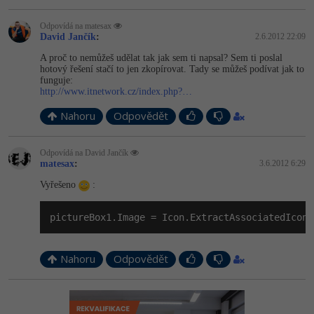
Odpovídá na matesax
David Jančík
:
2.6.2012 22:09
A proč to nemůžeš udělat tak jak sem ti napsal? Sem ti poslal
hotový řešení stačí to jen zkopírovat. Tady se můžeš podívat jak to
funguje:
http://www.itnetwork.cz/index.php?…
Nahoru
Odpovědět
Odpovídá na David Jančík
matesax
:
3.6.2012 6:29
Vyřešeno
:
pictureBox1.Image = Icon.ExtractAssociatedIcon(
Nahoru
Odpovědět