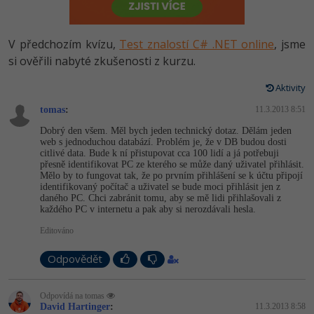
-80%
Vývojář mobilních aplikací
Python
HTML5, CSS3, Bootstrap, SEO
PHP
-80%
Specialista na AI a bigdata
V předchozím kvízu,
Test znalostí C# .NET online
, jsme
JavaScript
SQL a databáze
si ověřili nabyté zkušenosti z kurzu.
JavaScript
-80%
C# Game developer
PHP
Aktivity
Testování a verzování
Python
-80%
Webdesigner
tomas
:
C++
11.3.2013 8:51
UML a návrhové vzory
HTML / CSS
Dobrý den všem. Měl bych jeden technický dotaz. Dělám jeden
-80%
Tester
web s jednoduchou databází. Problém je, že v DB budou dosti
Swift
citlivé data. Bude k ní přistupovat cca 100 lidí a já potřebuji
React
UML a návrhové vzory
přesně identifikovat PC ze kterého se může daný uživatel přihlásit.
-80%
Systémový administrátor
Mělo by to fungovat tak, že po prvním přihlášení se k účtu připojí
Kotlin
identifikovaný počítač a uživatel se bude moci přihlásit jen z
Spring
MySQL/MariaDB
daného PC. Chci zabránit tomu, aby se mě lidi přihlašovali z
-80%
Grafik / UX/UI návrhář
C
každého PC v internetu a pak aby si nerozdávali hesla.
ASP.NET MVC
MS-SQL
Editováno
3D grafik
VB.NET
Django
SQLite
Odpovědět
Projektový manažer
SQL
Best practices
Odpovídá na tomas
-80%
Databázový analytik
David Hartinger
:
11.3.2013 8:58
Návrh SW