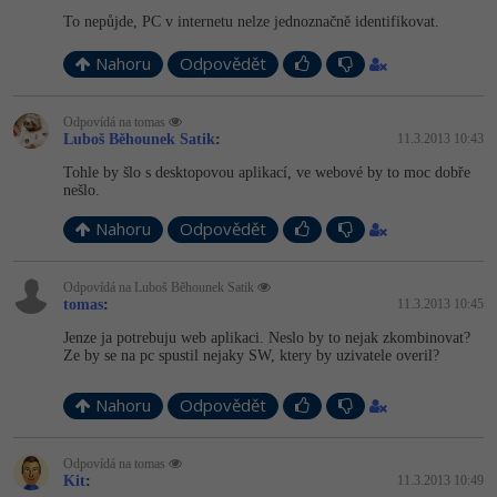
To nepůjde, PC v internetu nelze jednoznačně identifikovat.
-41%
Copywriter
Algoritmy
Nahoru
Odpovědět
-10%
WordPress specialista
Umělá inteligence (AI)
Odpovídá na tomas
Luboš Běhounek Satik
:
11.3.2013 10:43
SEO specialista
Pro děti
Tohle by šlo s desktopovou aplikací, ve webové by to moc dobře
nešlo.
Více
Nahoru
Odpovědět
Fórum
Odpovídá na Luboš Běhounek Satik
tomas
:
11.3.2013 10:45
Kurzy e-commerce
Jenze ja potrebuju web aplikaci. Neslo by to nejak zkombinovat?
Ze by se na pc spustil nejaky SW, ktery by uzivatele overil?
Testování softwaru
Kurzy designu
-80%
Nahoru
Odpovědět
Datová analýza
HTML/CSS
Příběhy absolventů
-80%
Digitální gramotnost
Odpovídá na tomas
Blog
Photoshop
Kit
:
11.3.2013 10:49