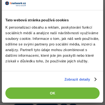
Nahoru
Odpovědět
Windows
Fórum
tomas
:
11.3.2013 13:28
Tato webová stránka používá cookies
Linux
Hmm, ale cookies se da ukrast. Tak to asi nebude to prave co
hledam.
K personalizaci obsahu a reklam, poskytování funkcí
Sítě
sociálních médií a analýze naší návštěvnosti využíváme
Nahoru
Odpovědět
soubory cookie. Informace o tom, jak náš web používáte,
Kybernetická bezpečnost
sdílíme se svými partnery pro sociální média, inzerci a
analýzy. Partneři tyto údaje mohou zkombinovat s
Odpovídá na Luboš Běhounek Satik
Elektronický podpis
tomas
:
11.3.2013 13:33
dalšími informacemi, které jste jim poskytli nebo které
Tohle musim nejak vyzkouset
získali v důsledku toho, že používáte jejich služby.
Fórum
Nahoru
Odpovědět
Zobrazit detaily
Odpovídá na tomas
Kit
:
11.3.2013 13:37
OK
Jak ukrást cookie? Když si do něj uložíš token, tak to není tak
jednoduché. Skoro bych řekl nemožné.