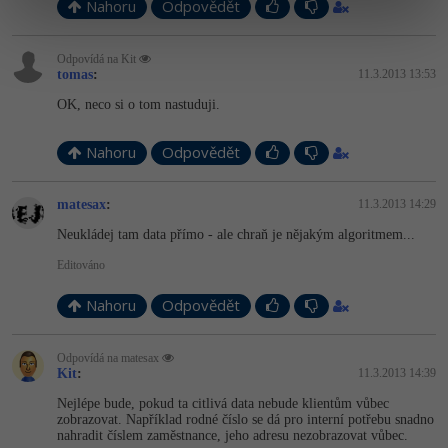
Nahoru
Odpovědět
Odpovídá na Kit
tomas
:
11.3.2013 13:53
OK, neco si o tom nastuduji.
Nahoru
Odpovědět
matesax
:
11.3.2013 14:29
Neukládej tam data přímo - ale chraň je nějakým algoritmem...
Editováno
Nahoru
Odpovědět
Odpovídá na matesax
Kit
:
11.3.2013 14:39
Nejlépe bude, pokud ta citlivá data nebude klientům vůbec
zobrazovat. Například rodné číslo se dá pro interní potřebu snadno
nahradit číslem zaměstnance, jeho adresu nezobrazovat vůbec.