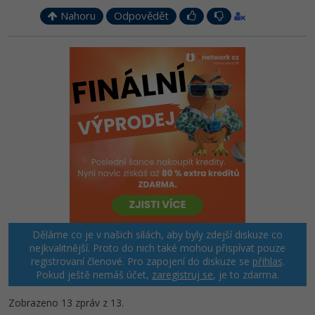
Nahoru
Odpovědět
Děláme co je v našich silách, aby byly zdejší diskuze co
nejkvalitnější. Proto do nich také mohou přispívat pouze
registrovaní členové. Pro zapojení do diskuze se
přihlas
.
Pokud ještě nemáš účet,
zaregistruj se
, je to zdarma.
Zobrazeno 13 zpráv z 13.