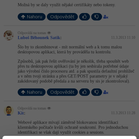
-30%
Kariéra
-80%
Možná by se daly využít nějaké certifikáty nebo tokeny.
Marketing
Adobe Illustrator
Pro firmy
Nahoru
Odpovědět
-30%
WordPress
Adobe Lightroom
-30%
-15%
Odpovídá na tomas
SEO
Adobe XD
Luboš Běhounek Satik
:
11.3.2013 11:10
Šlo by to zkombinovat - mít normální web a k tomu malou
-25%
UX
Adobe InDesign
desktopovou aplikaci, která by prováděla tu kontrolu.
Způsobů, jak pak řešit ověřování je několik, třeba spouštět web
Business
Adobe After Effects
přes tu desktopovou aplikaci (ta by jen sesbírala potřebné údaje
jako výrobní číslo procesoru atd. a pak spustila defaultní prohlížeč
-25%
a v něm tvoji stránku a přes GET/POST parametry je v nějaký
-80%
Kryptoměny
Blender
zakódovaný podobě předala a na serveru by sis je zkontroloval).
-30%
Nahoru
Odpovědět
Copywriting
Inkscape
-80%
-80%
MS Office
Fotografování
Odpovídá na tomas
Kit
:
11.3.2013 11:28
Google Dokumenty
Webové aplikace mívají záměrně blokovanou identifikaci
Video
klientského počítače kvůli ochraně soukromí. Pro jednoduchou
identifikaci se však dají využít cookies a sessions.
Time management
Ostatní