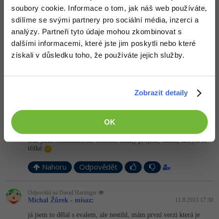
soubory cookie. Informace o tom, jak náš web používáte,
sdílíme se svými partnery pro sociální média, inzerci a
vitamin
:
6.8.2013 21:51
analýzy. Partneři tyto údaje mohou zkombinovat s
Parser neni problem, ten mam hotovy (zakladna aritmetika (realne
dalšími informacemi, které jste jim poskytli nebo které
+ celociselne premenne ), nativne funkcie, moznost tvorit vlastne
získali v důsledku toho, že používáte jejich služby.
funkcie, pedavat funkciu ako parameter, reflexiu, UFCS a
samozrejme lokalne a globalne premenne
)
Ja mam skor problem s grafom, mam len linux a GTK#.
Zobrazit detaily
Nahoru
Odpovědět
OK
David Hartinger
:
11.8.2013 15:14
Zde jsem nezaznamenal dokonce žádný projekt, škoda, nebylo to
těžké
Nahoru
Odpovědět
Odpovídá na David Hartinger
Michal Žůrek - misaz
:
11.8.2013 17:30
já jsem to dělal s evalem, ale nestihl, mám první verzi která je