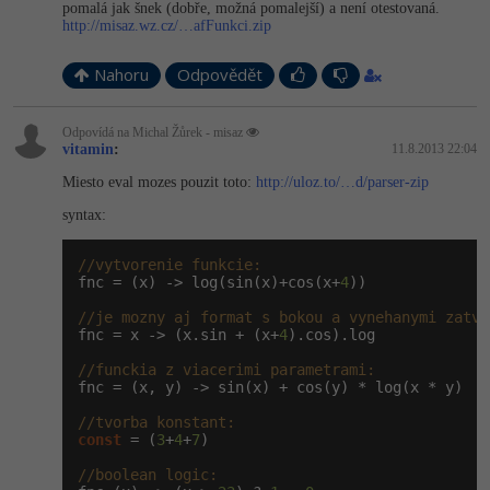
pomalá jak šnek (dobře, možná pomalejší) a není otestovaná.
http://misaz.wz.cz/…afFunkci.zip
Nahoru
Odpovědět
Odpovídá na Michal Žůrek - misaz
vitamin
:
11.8.2013 22:04
Miesto eval mozes pouzit toto:
http://uloz.to/…d/parser-zip
syntax:
//vytvorenie funkcie:
fnc = (x) -> log(sin(x)+cos(x+
4
))

//je mozny aj format s bokou a vynehanymi zatvo
fnc = x -> (x.sin + (x+
4
).cos).log

//funckia z viacerimi parametrami:
fnc = (x, y) -> sin(x) + cos(y) * log(x * y)

//tvorba konstant:
const
 = (
3
+
4
+
7
)

//boolean logic: