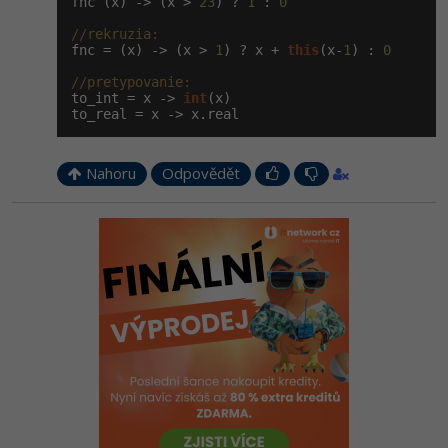
fnc (x) -> (x > 
23
) ? 
1
 : 
0
//rekruzia:
fnc = (x) -> (x > 
1
) ? x + 
this
(x-
1
) : 
0
//pretypovanie:
to_int = x -> 
int
(x)

to_real = x -> x.real
Nahoru
Odpovědět