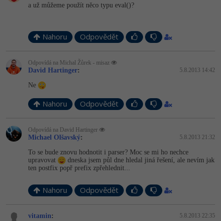
-30%
a už můžeme použít něco typu eval()?
Kariéra
-80%
Marketing
Adobe Illustrator
Pro firmy
-30%
WordPress
Adobe Lightroom
Nahoru
Odpovědět
-30%
-15%
SEO
Adobe XD
Odpovídá na Michal Žůrek - misaz
David Hartinger
:
5.8.2013 14:42
-25%
UX
Adobe InDesign
Ne
Business
Adobe After Effects
Nahoru
Odpovědět
-25%
-80%
Kryptoměny
Blender
Odpovídá na David Hartinger
Michael Olšavský
:
5.8.2013 21:32
-30%
Copywriting
Inkscape
To se bude znovu hodnotit i parser? Moc se mi ho nechce
upravovat
dneska jsem půl dne hledal jiná řešení, ale nevím jak
-80%
-80%
ten postfix popř prefix zpřehlednit...
MS Office
Fotografování
Nahoru
Odpovědět
Google Dokumenty
Video
vitamin
:
5.8.2013 22:35
Time management
Ostatní