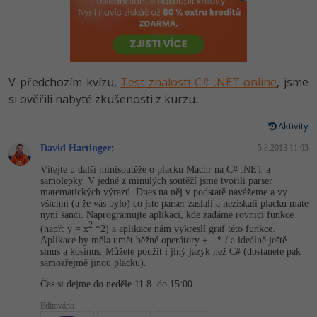
-80%
Vývojář mobilních aplikací
Python
HTML5, CSS3, Bootstrap, SEO
PHP
-80%
Specialista na AI a bigdata
JavaScript
SQL a databáze
JavaScript
-80%
C# Game developer
PHP
V předchozím kvízu,
Test znalostí C# .NET online
, jsme
Testování a verzování
Python
si ověřili nabyté zkušenosti z kurzu.
-80%
Webdesigner
C++
UML a návrhové vzory
Aktivity
HTML / CSS
-80%
Tester
Swift
David Hartinger
:
5.8.2013 11:03
React
UML a návrhové vzory
Vítejte u další minisoutěže o placku Machr na C# .NET a
-80%
Systémový administrátor
Kotlin
samolepky. V jedné z minulých soutěží jsme tvořili parser
Spring
matematických výrazů. Dnes na něj v podstatě navážeme a vy
MySQL/MariaDB
všichni (a že vás bylo) co jste parser zaslali a nezískali placku máte
-80%
Grafik / UX/UI návrhář
C
nyní šanci. Naprogramujte aplikaci, kde zadáme rovnici funkce
ASP.NET MVC
2
MS-SQL
(např: y = x
*2) a aplikace nám vykreslí graf této funkce.
Aplikace by měla umět běžné operátory + - * / a ideálně ještě
3D grafik
VB.NET
sinus a kosinus. Můžete použít i jiný jazyk než C# (dostanete pak
Django
SQLite
samozřejmě jinou placku).
Projektový manažer
SQL
Čas si dejme do neděle 11.8. do 15:00.
Best practices
-80%
Editováno
Databázový analytik
Návrh SW