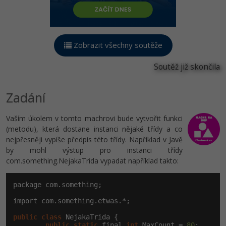
-80%
Vývojář mobilních aplikací
Python
HTML5, CSS3, Bootstrap, SEO
PHP
-80%
Specialista na AI a bigdata
JavaScript
SQL a databáze
JavaScript
Zobrazit všechny soutěže
-80%
C# Game developer
PHP
Testování a verzování
Soutěž již skončila
Python
-80%
Webdesigner
C++
UML a návrhové vzory
HTML / CSS
Zadání
-80%
Tester
Swift
React
UML a návrhové vzory
Vaším úkolem v tomto machrovi bude vytvořit funkci
-80%
Systémový administrátor
Kotlin
(metodu), která dostane instanci nějaké třídy a co
Spring
MySQL/MariaDB
nejpřesněji vypíše předpis této třídy. Například v Javě
-80%
Grafik / UX/UI návrhář
by mohl výstup pro instanci třídy
C
com.something­.NejakaTrida vypadat například takto:
ASP.NET MVC
MS-SQL
3D grafik
VB.NET
Django
package com.something;

SQLite
Projektový manažer
SQL
import com.something.etwas.*;

Best practices
public
class
 NejakaTrida {

-80%
Databázový analytik
Návrh SW
public
static
 final 
int
 MaxCount = 
80
;
