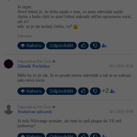
Jo super.
Nové řešení je, že třeba najdu v tom, co jsem odevzdal najdu
chybu a budu chtít to staré řešení nahradit něčím opravenou verzí,
jde to?
edit: to je ale krásný češtin, co?
Editováno
Nahoru
Odpovědět
Odpovídá na Petr Čech
Zdeněk Pavlátka
:
30.1.2016 18:56
Mělo by to jít tak, že to prostě znovu odevzdáš a mě se to zobrazí
jako nová verze.
+2
Nahoru
Odpovědět
Odpovídá na Petr Čech
Neaktivní uživatel
:
30.1.2016 19:08
Já teda NArrange neznám, ale není to spíš plugin do VS než
knihovna?
Nahoru
Odpovědět