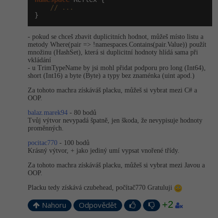
// ...
}
- pokud se chceš zbavit duplicitních hodnot, můžeš místo listu a
metody Where(pair => !namespaces.Con­tains(pair.Va­lue)) použít
množinu (HashSet), která si duplicitní hodnoty hlídá sama při
vkládání
- u TrimTypeName by jsi mohl přidat podporu pro long (Int64),
short (Int16) a byte (Byte) a typy bez znaménka (uint apod.)
Za tohoto machra získáváš placku, můžeš si vybrat mezi C# a
OOP.
balaz.marek94
- 80 bodů
Tvůj výtvor nevypadá špatně, jen škoda, že nevypisuje hodnoty
proměnných.
pocitac770
- 100 bodů
Krásný výtvor, + jako jediný umí vypsat vnořené třídy.
Za tohoto machra získáváš placku, můžeš si vybrat mezi Javou a
OOP.
Placku tedy získává czubehead, počítač770 Gratuluji
+2
Nahoru
Odpovědět