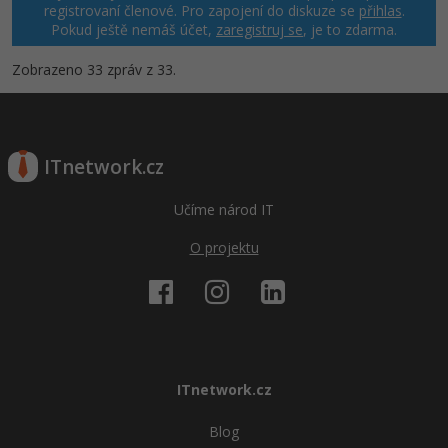
registrovaní členové. Pro zapojení do diskuze se
přihlas
.
Pokud ještě nemáš účet,
zaregistruj se
, je to zdarma.
Zobrazeno 33 zpráv z 33.
ITnetwork.cz
Učíme národ IT
O projektu
ITnetwork.cz
Blog