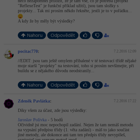
něco nezapomněl přiložit, že je tam vše, co je potřeba (projekt
"ReflexeTest" je funkční příklad užití), jsou tam složky s
projekty... Tak mi prosím někdo řekněte, jestli je to v pořádku...
A kdy že by měly být výsledky?
Nahoru
Odpovědět
pocitac770
:
7.2.2016 12:09
//EDIT: jsou tam ještě omylem přibalené v té testovací třídě nějaké
moje starší "projekty" na testování, toho si prosím nevšímejte, při
buildu se z nějakého důvodu neodstranily...
Nahoru
Odpovědět
Zdeněk Pavlátka
:
7.2.2016 17:22
Díky všem za účast, zde jsou výsledky:
Jaroslav Polívka
- 5 bodů
Očividně jsi moc nepochopil zadání. Nejen že tam nemáš metodu
na vypsání předpisu třídy (1. věta zadání) - máš to jako součást
jiné metody, ale dokonce ani tam ten předpis třídy nevypíšeš,
vypisuješ jen seznam metod apod.