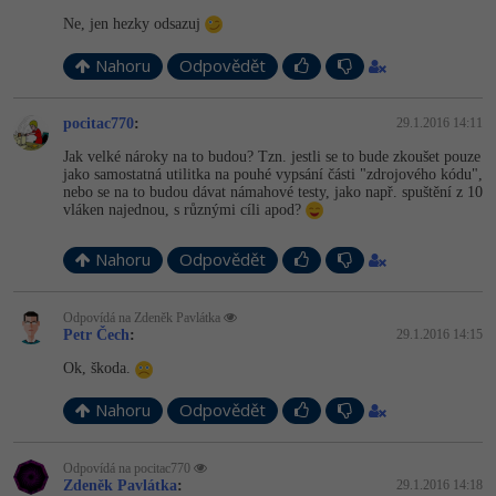
Ne, jen hezky odsazuj
Nahoru
Odpovědět
pocitac770
:
29.1.2016 14:11
Jak velké nároky na to budou? Tzn. jestli se to bude zkoušet pouze
jako samostatná utilitka na pouhé vypsání části "zdrojového kódu",
nebo se na to budou dávat námahové testy, jako např. spuštění z 10
vláken najednou, s různými cíli apod?
Nahoru
Odpovědět
Odpovídá na Zdeněk Pavlátka
Petr Čech
:
29.1.2016 14:15
Ok, škoda.
Nahoru
Odpovědět
Odpovídá na pocitac770
Zdeněk Pavlátka
:
29.1.2016 14:18