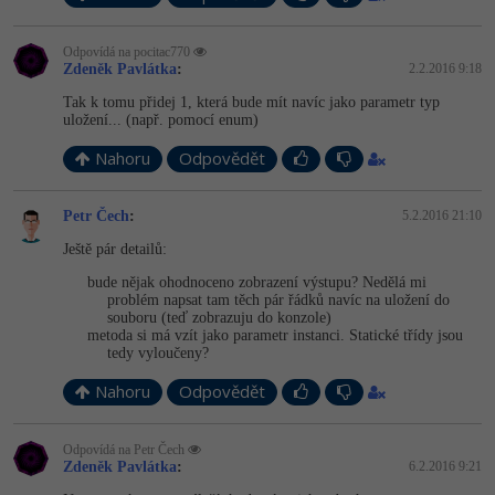
Odpovídá na pocitac770
Zdeněk Pavlátka
:
2.2.2016 9:18
Tak k tomu přidej 1, která bude mít navíc jako parametr typ
uložení... (např. pomocí enum)
Nahoru
Odpovědět
Petr Čech
:
5.2.2016 21:10
Ještě pár detailů:
bude nějak ohodnoceno zobrazení výstupu? Nedělá mi
problém napsat tam těch pár řádků navíc na uložení do
souboru (teď zobrazuju do konzole)
metoda si má vzít jako parametr instanci. Statické třídy jsou
tedy vyloučeny?
Nahoru
Odpovědět
Odpovídá na Petr Čech
Zdeněk Pavlátka
:
6.2.2016 9:21