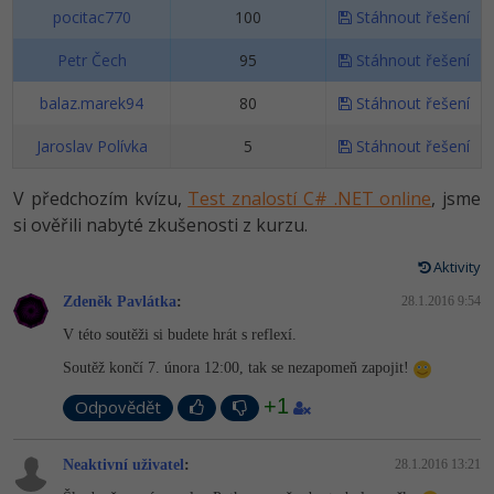
pocitac770
100
Stáhnout řešení
Windows
Fórum
Petr Čech
95
Stáhnout řešení
Linux
balaz.marek94
80
Stáhnout řešení
Jaroslav Polívka
5
Stáhnout řešení
Sítě
V předchozím kvízu,
Test znalostí C# .NET online
, jsme
Kybernetická bezpečnost
si ověřili nabyté zkušenosti z kurzu.
Elektronický podpis
Aktivity
Fórum
Zdeněk Pavlátka
:
28.1.2016 9:54
V této soutěži si budete hrát s reflexí.
Soutěž končí 7. února 12:00, tak se nezapomeň zapojit!
+1
Odpovědět
Neaktivní uživatel
:
28.1.2016 13:21