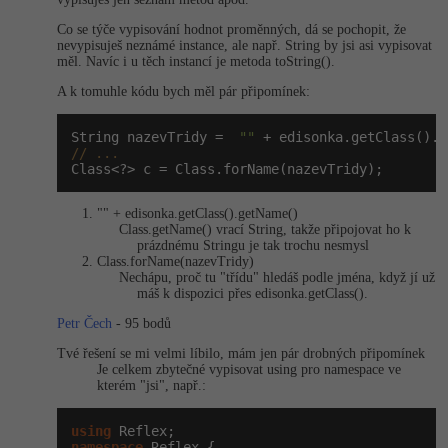
Co se týče vypisování hodnot proměnných, dá se pochopit, že
nevypisuješ neznámé instance, ale např. String by jsi asi vypisovat
měl. Navíc i u těch instancí je metoda toString().
A k tomuhle kódu bych měl pár připomínek:
String nazevTridy =  
""
// ...
Class<?> c = Class.forName(nazevTridy);
"" + edisonka.getClas­s().getName()
Class.getName() vrací String, takže připojovat ho k
prázdnému Stringu je tak trochu nesmysl
Class.forName(na­zevTridy)
Nechápu, proč tu "třídu" hledáš podle jména, když jí už
máš k dispozici přes edisonka.getClas­s().
Petr Čech
- 95 bodů
Tvé řešení se mi velmi líbilo, mám jen pár drobných připomínek
Je celkem zbytečné vypisovat using pro namespace ve
kterém "jsi", např.:
using
namespace
 Reflex {
