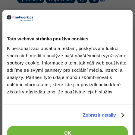
Odpovídá na Neaktivní uživatel
Petr Čech
:
30.1.2016 19:30
Je to minimálně knihovna, jako plugin do VS by to bylo celkem k
ničemu, nemá to co zajímavého nabídnout. Podívej se na NuGet
Tato webová stránka používá cookies
Nahoru
Odpovědět
K personalizaci obsahu a reklam, poskytování funkcí
sociálních médií a analýze naší návštěvnosti využíváme
Odpovídá na Petr Čech
soubory cookie. Informace o tom, jak náš web používáte,
Neaktivní uživatel
:
30.1.2016 20:01
sdílíme se svými partnery pro sociální média, inzerci a
Díval jsem se a rozhodně to není knihovna. Je to spíš externí
analýzy. Partneři tyto údaje mohou zkombinovat s
nástroj.
dalšími informacemi, které jste jim poskytli nebo které
Nahoru
Odpovědět
získali v důsledku toho, že používáte jejich služby.
Odpovídá na Neaktivní uživatel
Petr Čech
:
30.1.2016 20:09
Zobrazit detaily
A jo, máš pravdu... potom nechápu, proč je to na NuGetu...
Nahoru
Odpovědět
OK