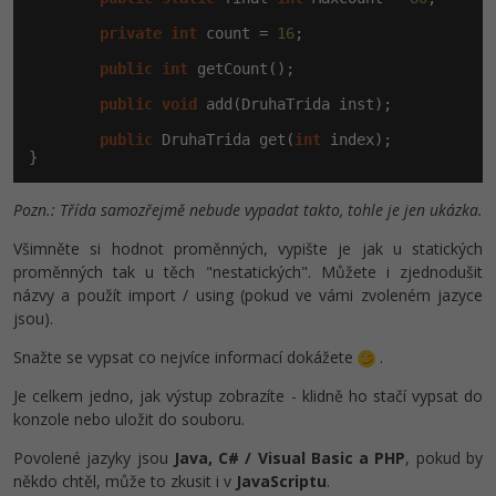
-41%
private
int
 count = 
16
;

Copywriter
Algoritmy
public
int
 getCount();

-10%
WordPress specialista
Umělá inteligence (AI)
public
void
 add(DruhaTrida inst);

public
 DruhaTrida get(
int
 index);

SEO specialista
Pro děti
}
Více
Pozn.: Třída samozřejmě nebude vypadat takto, tohle je jen ukázka.
Všimněte si hodnot proměnných, vypište je jak u statických
Fórum
proměnných tak u těch "nestatických". Můžete i zjednodušit
názvy a použít import / using (pokud ve vámi zvoleném jazyce
Kurzy e-commerce
jsou).
Snažte se vypsat co nejvíce informací dokážete
.
Testování softwaru
Kurzy designu
Je celkem jedno, jak výstup zobrazíte - klidně ho stačí vypsat do
-80%
Datová analýza
HTML/CSS
konzole nebo uložit do souboru.
Příběhy absolventů
Povolené jazyky jsou
Java, C# / Visual Basic a PHP
, pokud by
-80%
Digitální gramotnost
Blog
Photoshop
někdo chtěl, může to zkusit i v
JavaScriptu
.