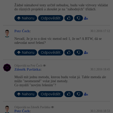
Žádné námahové testy určitě nebudou, budu vaše výtvory vkládat
do různých projektů a zkoušet je na "náhodných" třídách.
Nahoru
Odpovědět
Petr Čech
:
30.1.2016 17:12
Nevadí, že je to o dost víc metod než 1, že ne? A BTW, dá se
odevzdat nové řešení?
Nahoru
Odpovědět
Odpovídá na Petr Čech
Zdeněk Pavlátka
:
30.1.2016 18:45
Musíš mít jednu metodu, kterou budu volat já. Tahle metoda ale
může "neomezeně" volat jiné metody.
Co myslíš "novým řešením"?
Nahoru
Odpovědět
Odpovídá na Zdeněk Pavlátka
Petr Čech
:
30.1.2016 18:53