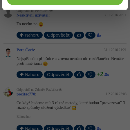
Odpovídá na Petr Čech
Neaktivní uživatel
:
30.1.2016 20:11
To nevím no
Nahoru
Odpovědět
Petr Čech
:
31.1.2016 21:21
Nejspíš mám příušnice a zrovna nemám nic rozdělaného. Nemáte
proti mně šanci
+2
Nahoru
Odpovědět
Odpovídá na Zdeněk Pavlátka
pocitac770
:
1.2.2016 22:08
Co když budeme mít 3 různé metody, které budou "provozovat" 3
různé způsoby uložení výsledku?
Editováno
Nahoru
Odpovědět