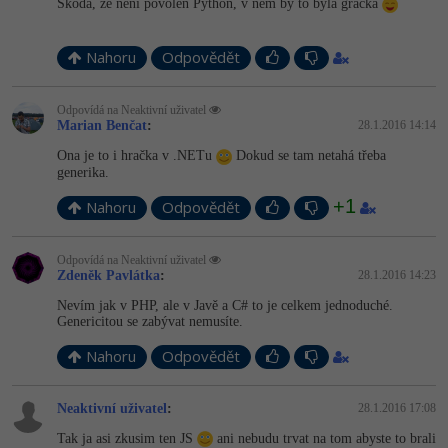
Škoda, že není povolen Python, v něm by to byla gračka
Nahoru
Odpovědět
Odpovídá na Neaktivní uživatel
Marian Benčat
:
28.1.2016 14:14
Ona je to i hračka v .NETu
Dokud se tam netahá třeba
generika.
+1
Nahoru
Odpovědět
Odpovídá na Neaktivní uživatel
Zdeněk Pavlátka
:
28.1.2016 14:23
Nevím jak v PHP, ale v Javě a C# to je celkem jednoduché.
Genericitou se zabývat nemusíte.
Nahoru
Odpovědět
Neaktivní uživatel
:
28.1.2016 17:08
Tak ja asi zkusim ten JS
ani nebudu trvat na tom abyste to brali