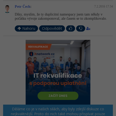
Petr Čech
:
7.2.2016 17:34
Díky, myslím, že ty duplicitní namespacy jsem tam někdy v
počátku vývoje zakomponoval, ale časem se to zkomplikovalo.
Nahoru
Odpovědět
Děláme co je v našich silách, aby byly zdejší diskuze co
nejkvalitnější. Proto do nich také mohou přispívat pouze