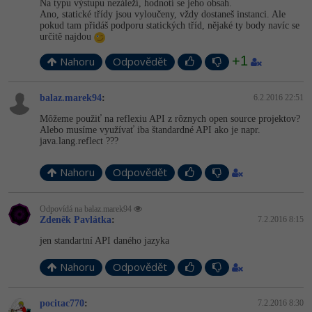
Na typu výstupu nezáleží, hodnotí se jeho obsah.
Ano, statické třídy jsou vyloučeny, vždy dostaneš instanci. Ale
pokud tam přidáš podporu statických tříd, nějaké ty body navíc se
určitě najdou
+1
Nahoru
Odpovědět
balaz.marek94
:
6.2.2016 22:51
Môžeme použiť na reflexiu API z rôznych open source projektov?
Alebo musíme využívať iba štandardné API ako je napr.
java.lang.reflect ???
Nahoru
Odpovědět
Odpovídá na balaz.marek94
Zdeněk Pavlátka
:
7.2.2016 8:15
jen standartní API daného jazyka
Nahoru
Odpovědět
pocitac770
:
7.2.2016 8:30