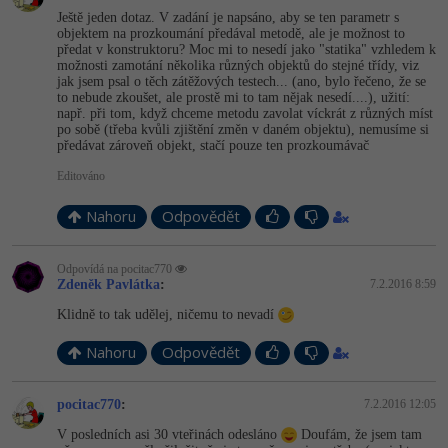
Ještě jeden dotaz. V zadání je napsáno, aby se ten parametr s
objektem na prozkoumání předával metodě, ale je možnost to
předat v konstruktoru? Moc mi to nesedí jako "statika" vzhledem k
možnosti zamotání několika různých objektů do stejné třídy, viz
jak jsem psal o těch zátěžových testech... (ano, bylo řečeno, že se
to nebude zkoušet, ale prostě mi to tam nějak nesedí....), užití:
např. při tom, když chceme metodu zavolat víckrát z různých míst
po sobě (třeba kvůli zjištění změn v daném objektu), nemusíme si
předávat zároveň objekt, stačí pouze ten prozkoumávač
Editováno
Nahoru
Odpovědět
Odpovídá na pocitac770
Zdeněk Pavlátka
:
7.2.2016 8:59
Klidně to tak udělej, ničemu to nevadí
Nahoru
Odpovědět
pocitac770
:
7.2.2016 12:05
V posledních asi 30 vteřinách odesláno
Doufám, že jsem tam