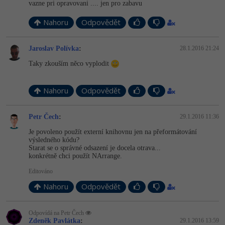
vazne pri opravovani .... jen pro zabavu
Nahoru
Odpovědět
Jaroslav Polívka
:
28.1.2016 21:24
Taky zkouším něco vyplodit
Nahoru
Odpovědět
Petr Čech
:
29.1.2016 11:36
Je povoleno použít externí knihovnu jen na přeformátování
výsledného kódu?
Starat se o správné odsazení je docela otrava...
konkrétně chci použít NArrange.
Editováno
Nahoru
Odpovědět
Odpovídá na Petr Čech
Zdeněk Pavlátka
:
29.1.2016 13:59