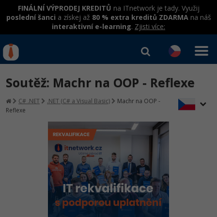
FINÁLNÍ VÝPRODEJ KREDITŮ
na ITnetwork je tady. Využij
poslední šanci
a získej až
80 % extra kreditů ZDARMA
na náš
interaktivní e-learning
.
Zjisti více:
IT kurzy
Od
0 Kč
Soutěž: Machr na OOP - Reflexe
Přihlásit se
|
Registrovat
IT e-learning
Rekvalifikace a kurzy
C# .NET
.NET (C# a Visual Basic)
Machr na OOP -
hrazené úřadem práce
Reflexe
Kurzy IT profesí
Workshopy zdarma
Junior programátor
Kurzy programování
Umělá inteligence v praxi
Školení
Programátor WWW aplikací
Jak začít?
Datová analýza v praxi
Základy programování
Školení dle technologií
-80%
Senior programátor
Java
Objektové programování - OOP
C# .NET
-80%
Front-end developer
C#.NET
Umělá inteligence
Java