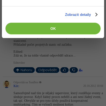
napsat objektově (většinou). Já tomu moc nerozumím, jinak bych
ti to navrhl.
Nahoru
Odpovědět
Zobrazit detaily
Odpovídá na Kit
OK
TomBen
:
20.10.2012 18:01
A co data, která by bylo třeba vázat na proces, ale napříč více
stanicemi.
Příkladně počet projetých stanic od začátku.
Edited:
Zdá se, že na tohle vlastně odpověděl sdraco...
Editováno
Nahoru
Odpovědět
Odpovídá na TomBen
Kit
:
20.10.2012 18:04
Samozřejmě nad tím je nějaký supervizor, který rozděluje eventy a
sleduje provoz. Když žádný proces neběží a ani není žádný event,
tak spí. Obvykle se pro tyto účely používá kooperativní
multitasking. Tím se vyloučí možnost kolize.