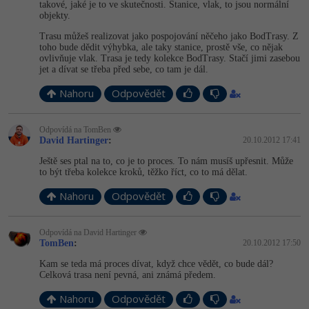
takové, jaké je to ve skutečnosti. Stanice, vlak, to jsou normální
-30%
Kariéra
-80%
Marketing
Adobe Illustrator
objekty.
Pro firmy
Trasu můžeš realizovat jako pospojování něčeho jako BodTrasy. Z
-30%
WordPress
Adobe Lightroom
toho bude dědit výhybka, ale taky stanice, prostě vše, co nějak
ovlivňuje vlak. Trasa je tedy kolekce BodTrasy. Stačí jimi zasebou
jet a dívat se třeba před sebe, co tam je dál.
-30%
-15%
SEO
Adobe XD
Nahoru
Odpovědět
-25%
UX
Adobe InDesign
Odpovídá na TomBen
David Hartinger
:
20.10.2012 17:41
Business
Adobe After Effects
Ještě ses ptal na to, co je to proces. To nám musíš upřesnit. Může
-25%
-80%
to být třeba kolekce kroků, těžko říct, co to má dělat.
Kryptoměny
Blender
Nahoru
Odpovědět
-30%
Copywriting
Inkscape
-80%
Odpovídá na David Hartinger
-80%
MS Office
Fotografování
TomBen
:
20.10.2012 17:50
Kam se teda má proces dívat, když chce vědět, co bude dál?
Google Dokumenty
Video
Celková trasa není pevná, ani známá předem.
Nahoru
Odpovědět
Time management
Ostatní