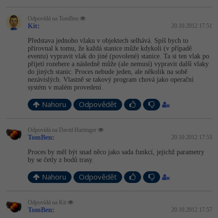
Windows
Odpovídá na TomBen
Fórum
Kit
:
20.10.2012 17:51
Představa jednoho vlaku v objektech selhává. Spíš bych to
Linux
přirovnal k tomu, že každá stanice může kdykoli (v případě
eventu) vypravit vlak do jiné (povolené) stanice. Ta si ten vlak po
přijetí rozebere a následně může (ale nemusí) vypravit další vlaky
Sítě
do jiných stanic. Proces nebude jeden, ale několik na sobě
nezávislých. Vlastně se takový program chová jako operační
Kybernetická bezpečnost
systém v malém provedení.
Nahoru
Odpovědět
Elektronický podpis
Odpovídá na David Hartinger
Fórum
TomBen
:
20.10.2012 17:53
Proces by měl být snad něco jako sada funkcí, jejichž parametry
by se četly z bodů trasy.
Nahoru
Odpovědět
Odpovídá na Kit
TomBen
:
20.10.2012 17:57