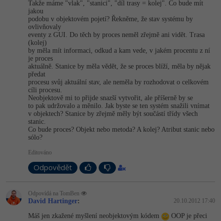
Takže máme "vlak", "stanici", "díl trasy = kolej". Co bude mít
jakou
-41%
Copywriter
Algoritmy
podobu v objektovém pojetí? Řekněme, že stav systému by
ovlivňovaly
eventy z GUI. Do těch by proces neměl zřejmě ani vidět. Trasa
-10%
WordPress specialista
Umělá inteligence (AI)
(kolej)
by měla mít informaci, odkud a kam vede, v jakém procentu z ní
je proces
SEO specialista
Pro děti
aktuálně. Stanice by měla vědět, že se proces blíží, měla by nějak
předat
procesu svůj aktuální stav, ale neměla by rozhodovat o celkovém
Více
cíli procesu.
Neobjektově mi to přijde snazší vytvořit, ale příšerně by se
to pak udržovalo a měnilo. Jak byste se ten systém snažili vnímat
Fórum
v objektech? Stanice by zřejmě měly být součástí třídy všech
stanic.
Co bude proces? Objekt nebo metoda? A kolej? Atribut stanic nebo
sólo?
Kurzy e-commerce
Editováno
Testování softwaru
Kurzy designu
Odpovědět
-80%
Datová analýza
HTML/CSS
Příběhy absolventů
Odpovídá na TomBen
David Hartinger
:
20.10.2012 17:40
-80%
Digitální gramotnost
Blog
Photoshop
Máš jen zkažené myšlení neobjektovým kódem
OOP je přeci