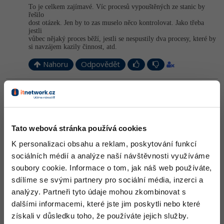
To je celkem zajímavé. Víc procesů vypouštěných ze stanic by
řešilo
dost otázek. Jen by to zas muselo něco kontrolovat. Jako třeba
jestli
vůbec nějaký proces běží, jestli se nespustily dva procesy, které by
si navzájem kazily činnost, atd.
Nahoru
Odpovědět
Odpovídá na TomBen
Kit
:
20.10.2012 17:58
Každá stanice (objekt) je proces, který se probouzí s přijetím dat
(vlaku) nebo eventu (přijetí zboží místní produkce, zásah bleskem,
Tato webová stránka používá cookies
...)
K personalizaci obsahu a reklam, poskytování funkcí
Nahoru
Odpovědět
sociálních médií a analýze naší návštěvnosti využíváme
soubory cookie. Informace o tom, jak náš web používáte,
Odpovídá na TomBen
sdílíme se svými partnery pro sociální média, inzerci a
David Hartinger
:
20.10.2012 17:59
analýzy. Partneři tyto údaje mohou zkombinovat s
Trasa musí být daná nebo musí být alespoň znám způsob, jak
dalšími informacemi, které jste jim poskytli nebo které
vzniká. Nic to na mém modelu nemění, jen budeš přidávat objekty
do kolekce podle akcí vlaku (čím projel). OOP odpovídá tomu, jak
získali v důsledku toho, že používáte jejich služby.
chápou lidi svět a jak myslí. Když víš, jak to udělat, víš i jak to