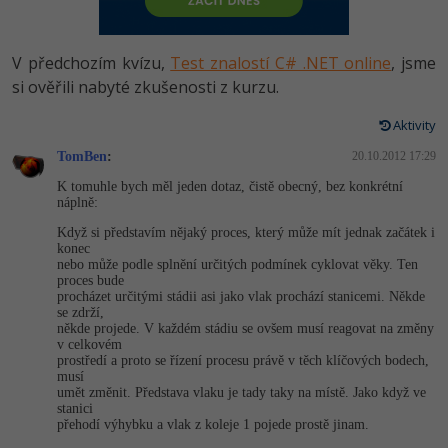
-80%
Vývojář mobilních aplikací
Python
HTML5, CSS3, Bootstrap, SEO
PHP
-80%
Specialista na AI a bigdata
V předchozím kvízu,
Test znalostí C# .NET online
, jsme
JavaScript
SQL a databáze
si ověřili nabyté zkušenosti z kurzu.
JavaScript
-80%
C# Game developer
PHP
Aktivity
Testování a verzování
Python
-80%
Webdesigner
TomBen
C++
:
20.10.2012 17:29
UML a návrhové vzory
HTML / CSS
K tomuhle bych měl jeden dotaz, čistě obecný, bez konkrétní
-80%
Tester
náplně:
Swift
React
UML a návrhové vzory
Když si představím nějaký proces, který může mít jednak začátek i
-80%
Systémový administrátor
konec
Kotlin
nebo může podle splnění určitých podmínek cyklovat věky. Ten
Spring
MySQL/MariaDB
proces bude
-80%
Grafik / UX/UI návrhář
procházet určitými stádii asi jako vlak prochází stanicemi. Někde
C
se zdrží,
ASP.NET MVC
MS-SQL
někde projede. V každém stádiu se ovšem musí reagovat na změny
3D grafik
v celkovém
VB.NET
prostředí a proto se řízení procesu právě v těch klíčových bodech,
Django
SQLite
musí
Projektový manažer
SQL
umět změnit. Představa vlaku je tady taky na místě. Jako když ve
stanici
Best practices
přehodí výhybku a vlak z koleje 1 pojede prostě jinam.
-80%
Databázový analytik
Návrh SW