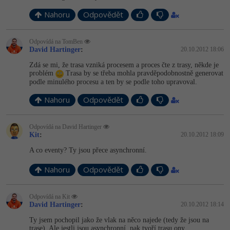
Nahoru
Odpovědět
Odpovídá na TomBen
David Hartinger
:
20.10.2012 18:06
Zdá se mi, že trasa vzniká procesem a proces čte z trasy, někde je
problém
Trasa by se třeba mohla pravděpodobnostně generovat
podle minulého procesu a ten by se podle toho upravoval.
Nahoru
Odpovědět
Odpovídá na David Hartinger
Kit
:
20.10.2012 18:09
A co eventy? Ty jsou přece asynchronní.
Nahoru
Odpovědět
Odpovídá na Kit
David Hartinger
:
20.10.2012 18:14
Ty jsem pochopil jako že vlak na něco najede (tedy že jsou na
trase). Ale jestli jsou asynchronní, pak tvoří trasu ony.