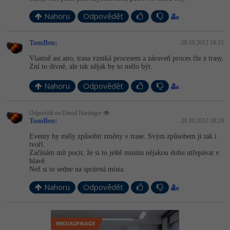
Nahoru
Odpovědět
TomBen
:
20.10.2012 18:15
Vlastně asi ano, trasa vzniká procesem a zároveň proces čte z trasy.
Zní to divně, ale tak nějak by to mělo být.
Nahoru
Odpovědět
Odpovídá na David Hartinger
TomBen
:
20.10.2012 18:24
Eventy by měly způsobit změny v trase. Svým způsobem ji tak i
tvoří.
Začínám mít pocit, že si to ještě musím nějakou dobu utřepávat v
hlavě.
Než si to sedne na správná místa.
Nahoru
Odpovědět