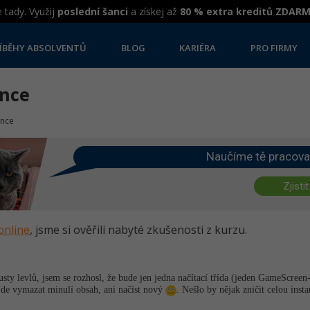
 tady. Využij
poslední šanci
a získej až
80 % extra kreditů ZDAR
ÍBĚHY ABSOLVENTŮ
BLOG
KARIÉRA
PRO FIRMY
ance
ance
Naučíme tě pracova
Zjistit
online
, jsme si ověřili nabyté zkušenosti z kurzu.
sty levlů, jsem se rozhosl, že bude jen jedna načítací třída (jeden GameScreen- 
jde vymazat minulí obsah, ani načíst nový
. Nešlo by nějak zničit celou insta