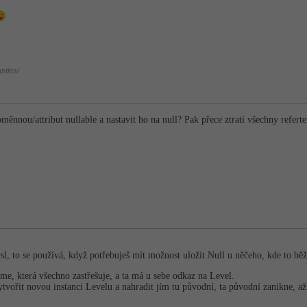
stles/
oměnnou/attribut nullable a nastavit ho na null? Pak přece ztratí všechny refert
l, to se používá, když potřebuješ mít možnost uložit Null u něčeho, kde to běžn
me, která všechno zastřešuje, a ta má u sebe odkaz na Level.
tvořit novou instanci Levelu a nahradit jím tu původní, ta původní zanikne, až