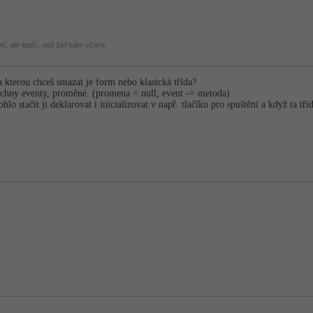
í, ale lepší, než byl sám včera.
a kterou chceš smazat je form nebo klasická třída?
chny eventy, proměné. (promena = null, event -= metoda)
hlo stačit ji deklarovat i inicializovat v např. tlačíku pro spuštění a když ta t