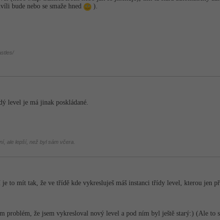
chvíli bude nebo se smaže hned
).
stles/
dý level je má jinak poskládané.
í, ale lepší, než byl sám včera.
je to mít tak, že ve třídě kde vykresluješ máš instanci třídy level, kterou jen př
m problém, že jsem vykresloval nový level a pod ním byl ještě starý:) (Ale to s