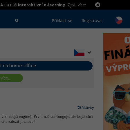
MA
na náš
interaktivní e-learning
.
Zjisti více:
Přihlásit se
Registrovat
t na home-office.
 více...
Aktivity
viz. zdejší engine). První načtení funguje, ale když chci
nci a založit jí znova?