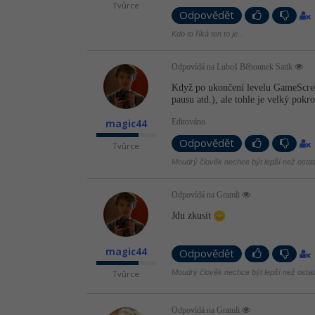
Tvůrce
Odpovědět
Kdo to říká ten to je...
Odpovídá na Luboš Běhounek Satik
Když po ukončení levelu GameScree
pausu atd.), ale tohle je velký pokr
Editováno
magic44
Odpovědět
Tvůrce
Moudrý člověk nechce být lepší než ostatn
Odpovídá na Gramli
Jdu zkusit
magic44
Odpovědět
Moudrý člověk nechce být lepší než ostatn
Tvůrce
Odpovídá na Gramli