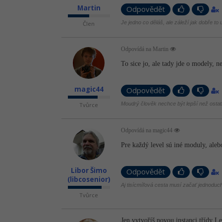
Martin
Odpovědět
Je jedno co děláš, ale záleží jak dobře to
Člen
Odpovídá na Martin
To sice jo, ale tady jde o modely, 
magic44
Odpovědět
Moudrý člověk nechce být lepší než ostatn
Tvůrce
Odpovídá na magic44
Pre každý level sú iné moduly, aleb
Libor Šimo
Odpovědět
(libcosenior)
Aj tisícmíľová cesta musí začať jednodu
Tvůrce
Jen vytvoříš novou instanci třídy L