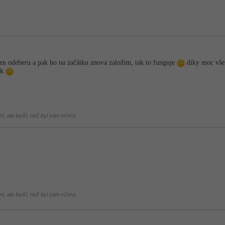
n odeberu a pak ho na začátku znova založím, tak to funguje
díky moc všem
ok
í, ale lepší, než byl sám včera.
í, ale lepší, než byl sám včera.