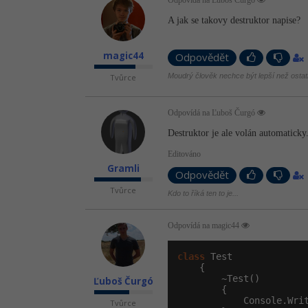
Odpovídá na Ľuboš Čurgó
A jak se takovy destruktor napise?
magic44
Odpovědět
Moudrý člověk nechce být lepší než ostatn
Tvůrce
Odpovídá na Ľuboš Čurgó
Destruktor je ale volán automaticky
Editováno
Gramli
Odpovědět
Tvůrce
Kdo to říká ten to je...
Odpovídá na magic44
class
 Test

    {

        ~Test()

Ľuboš Čurgó
        {

            Console.Wri
Tvůrce