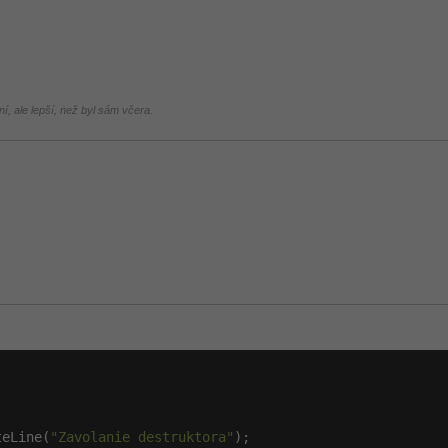
í, ale lepší, než byl sám včera.
.
teLine(
"Zavolanie destruktora"
);
