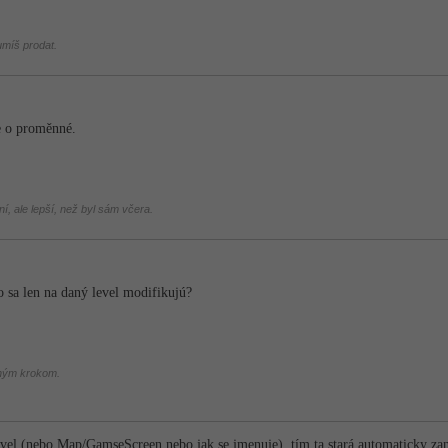
 umíš prodat.
ne o proměnné.
í, ale lepší, než byl sám včera.
o sa len na daný level modifikujú?
chým krokom.
evel (nebo Map/GamseScreen nebo jak se jmenuje), tím ta stará automaticky zan