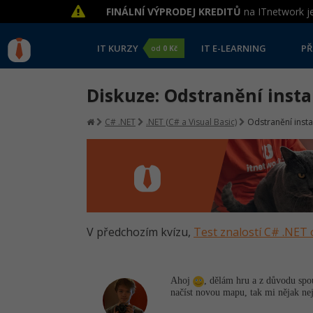
FINÁLNÍ VÝPRODEJ KREDITŮ
na ITnetwork je
IT KURZY
IT E-LEARNING
PŘ
od
0 Kč
Diskuze: Odstranění inst
C# .NET
.NET (C# a Visual Basic)
Odstranění inst
V předchozím kvízu,
Test znalostí C# .NET 
Ahoj
, dělám hru a z důvodu spou
načíst novou mapu, tak mi nějak ne