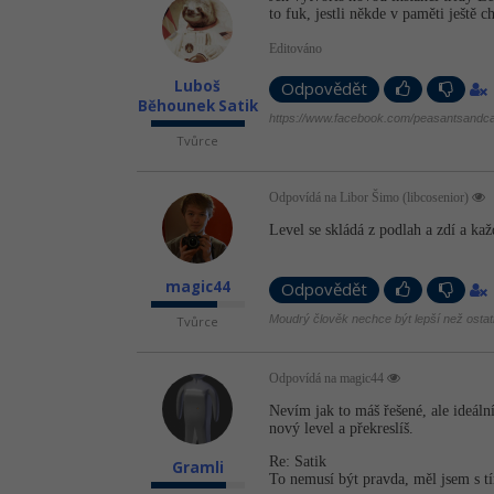
to fuk, jestli někde v paměti ještě 
Editováno
Luboš
Odpovědět
Běhounek Satik
https://www.facebook.com/peasantsandca
Tvůrce
Odpovídá na Libor Šimo (libcosenior)
Level se skládá z podlah a zdí a kaž
magic44
Odpovědět
Moudrý člověk nechce být lepší než ostatn
Tvůrce
Odpovídá na magic44
Nevím jak to máš řešené, ale ideální 
nový level a překreslíš.
Re: Satik
Gramli
To nemusí být pravda, měl jsem s tí