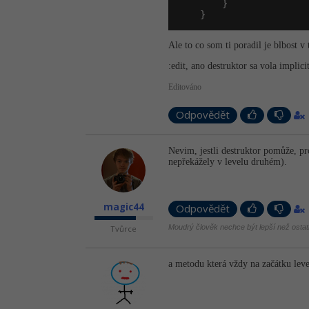
        }

    }
Ale to co som ti poradil je blbost 
:edit, ano destruktor sa vola implic
Editováno
Odpovědět
Nevim, jestli destruktor pomůže, pr
nepřekážely v levelu druhém).
magic44
Odpovědět
Moudrý člověk nechce být lepší než ostatn
Tvůrce
a metodu která vždy na začátku leve