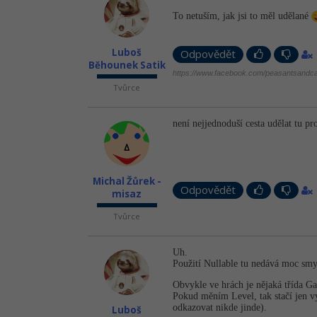
To netuším, jak jsi to měl udělané
Luboš
Odpovědět
Běhounek Satik
https://www.facebook.com/peasantsandca
Tvůrce
není nejjednoduší cesta udělat tu pr
Michal Žůrek -
Odpovědět
misaz
Tvůrce
Uh.
Použití Nullable tu nedává moc smys
Obvykle ve hrách je nějaká třída Ga
Pokud měním Level, tak stačí jen vy
odkazovat nikde jinde).
Luboš