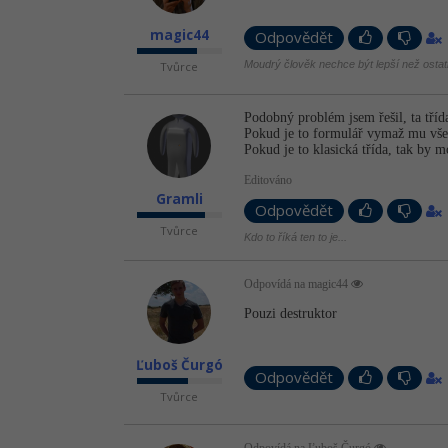
magic44
Odpovědět
Moudrý člověk nechce být lepší než ostatn
Tvůrce
Podobný problém jsem řešil, ta tříd
Pokud je to formulář vymaž mu vše
Pokud je to klasická třída, tak by mo
Editováno
Gramli
Odpovědět
Tvůrce
Kdo to říká ten to je...
Odpovídá na magic44
Pouzi destruktor
Ľuboš Čurgó
Odpovědět
Tvůrce