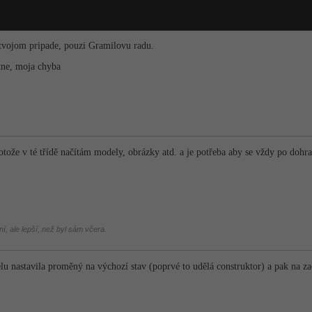
v tvojom pripade, pouzi Gramilovu radu.
itne, moja chyba
otože v té třídě načítám modely, obrázky atd. a je potřeba aby se vždy po dohr
í, ale lepší, než byl sám včera.
lu nastavila proměný na výchozí stav (poprvé to udělá construktor) a pak na z