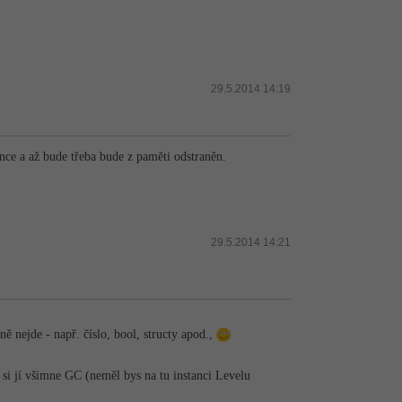
29.5.2014 14:19
ence a až bude třeba bude z paměti odstraněn.
29.5.2014 14:21
ě nejde - např. číslo, bool, structy apod.,
 si jí všimne GC (neměl bys na tu instanci Levelu