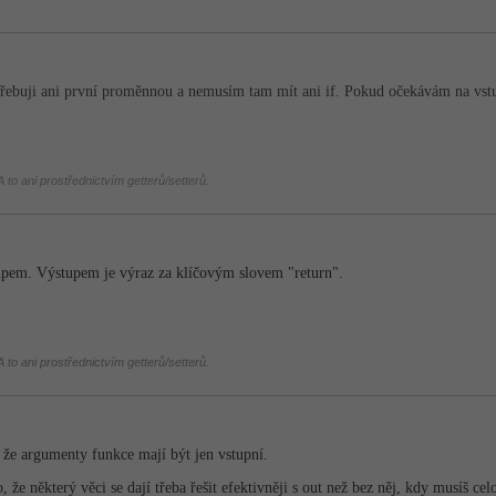
třebuji ani první proměnnou a nemusím tam mít ani if. Pokud očekávám na vstupu
 to ani prostřednictvím getterů/setterů.
upem. Výstupem je výraz za klíčovým slovem "return".
 to ani prostřednictvím getterů/setterů.
 že argumenty funkce mají být jen vstupní.
že některý věci se dají třeba řešit efektivněji s out než bez něj, kdy musíš celo