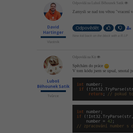
Odpovídá na Luboš Běhounek Satik
Zamysli se nad tou větou "vracení v
David
Odpovědět
Hartinger
New kid back on the block with a R.I.P
Vlastník
Odpovídá na Kit
Spěchám do práce
V tom kódu jsem se upsal, smotal 
Luboš
int
 number;

Běhounek Satik
if
 (!Int32.TryParse(st
return
; 
// pokud t
Tvůrce
int
if
 (!Int32.TryParse(str
    number = 
42
// zpracování number s 