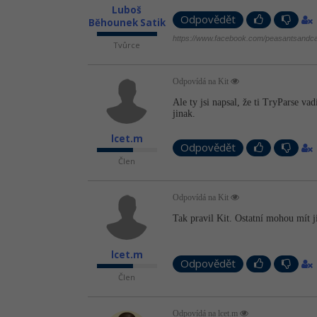
Luboš
Odpovědět
Běhounek Satik
https://www.facebook.com/peasantsandca
Tvůrce
Odpovídá na Kit
Ale ty jsi napsal, že ti TryParse v
jinak.
lcet.m
Odpovědět
Člen
Odpovídá na Kit
Tak pravil Kit. Ostatní mohou mít j
lcet.m
Odpovědět
Člen
Odpovídá na lcet.m