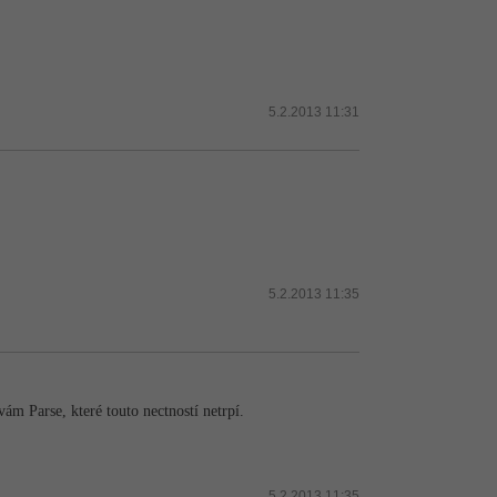
5.2.2013 11:31
5.2.2013 11:35
m Parse, které touto nectností netrpí.
5.2.2013 11:35