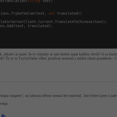
seTranslation(
string
 text)

tions.TryGetValue(text, 
out
 translated))

latorServerClient.Current.TranslateToChinese(text);

ns.Add(text, translated);

ch, ačkoliv je jasné, že ty výjimky se tam budou sypat každou chvíli? A co kur
epší? Že ty to TryGetValue vůbec používat nemusíš a můžeš zůstat prasátkem - 
stupu vstupem", na takovou blbost nemusí být materiál. Jiné řešení jsem ti také 
vstup.
1