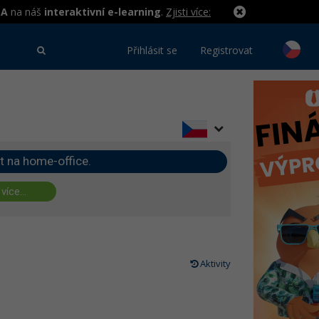
MA
na náš
interaktivní e-learning
.
Zjisti více:
Přihlásit se
Registrovat
t na home-office.
 více...
Aktivity