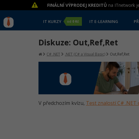
FINÁLNÍ VÝPRODEJ KREDITŮ
na ITnetwork je
IT KURZY
IT E-LEARNING
PŘ
od
0 Kč
Diskuze: Out,Ref,Ret
C# .NET
.NET (C# a Visual Basic)
Out,Ref,Ret
V předchozím kvízu,
Test znalostí C# .NET 