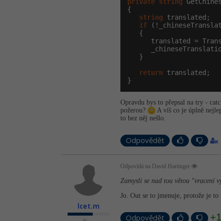
private
string
 GetChine
{

string
 translated;

if
 (!_chineseTransla
   {

      translated = Trans
      _chineseTranslatio
   }

return
 translated;

}
Opravdu bys to přepsal na try - cat
požerou?
A víš co je úplně nejl
to bez něj nešlo.
Odpovědět
Odpovídá na David Hartinger
Zamysli se nad tou větou "vracení vý
Jo. Out se to jmenuje, protože je to 
lcet.m
+
Odpovědět