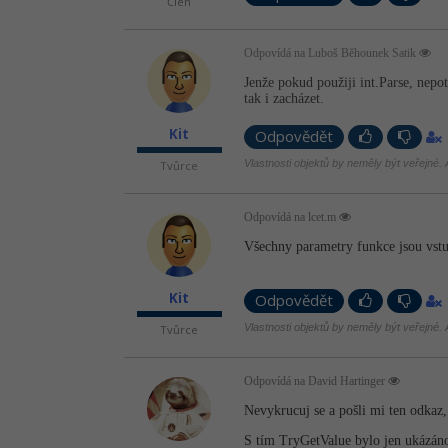
Člen
Odpovídá na Luboš Běhounek Satik
Jenže pokud použiji int.Parse, nepo
tak i zacházet.
Kit
Odpovědět
Vlastnosti objektů by neměly být veřejné. A
Tvůrce
Odpovídá na lcet.m
Všechny parametry funkce jsou vst
Kit
Odpovědět
Vlastnosti objektů by neměly být veřejné. A
Tvůrce
Odpovídá na David Hartinger
Nevykrucuj se a pošli mi ten odkaz,
S tím TryGetValue bylo jen ukázáno, 