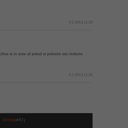
5.2.2013 11:19
Chybou se to stane až pokud se pokusím tuto hodnotu
5.2.2013 11:20
, 
string
>();
