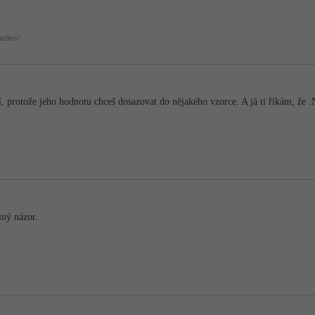
stles/
adí, protože jeho hodnotu chceš dosazovat do nějakého vzorce. A já ti říkám, že
iný názor.