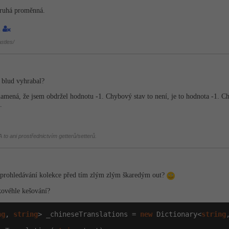
druhá proměnná.
1
stles/
 blud vyhrabal?
znamená, že jsem obdržel hodnotu -1. Chybový stav to není, je to hodnota -1. 
.
 to ani prostřednictvím getterů/setterů.
u prohledávání kolekce před tím zlým zlým škaredým out?
akovéhle kešování?
ng
, 
string
> _chineseTranslations = 
new
 Dictionary<
string