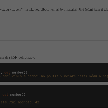
ýstupu vstupem", na takovou blbost nemusí být materiál. Jiné řešení jsem ti tak
jsem dva kódy dohromady:
r, 
out
 number))

o není číslo a nechci ho použít v nějaké části kódu a ně
, 
out
 number))

defaultní hodnotou 42