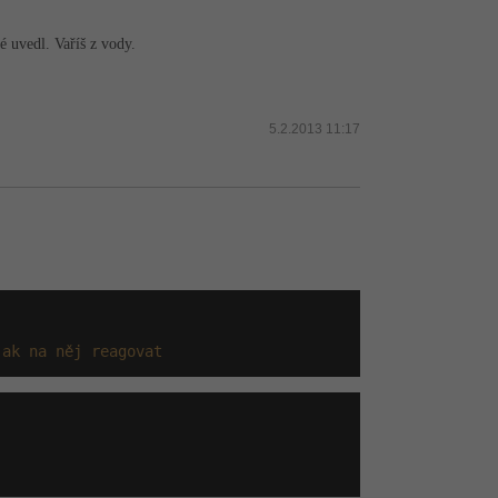
é uvedl. Vaříš z vody.
5.2.2013 11:17
jak na něj reagovat