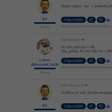
Skalní odpůrci "out" v uvedeném pří
Kit
Odpovědět
Vlastnosti objektů by neměly být veřejné. A
Tvůrce
Odpovídá na Kit
Né vždy máš data v DB.
Aha, počkat, Kit má vždy vše v DB,
Luboš
Odpovědět
Běhounek Satik
https://www.facebook.com/peasantsandca
Tvůrce
Odpovídá na lcet.m
TryParse mi vadí, protože nezapadá 
Kit
Odpovědět