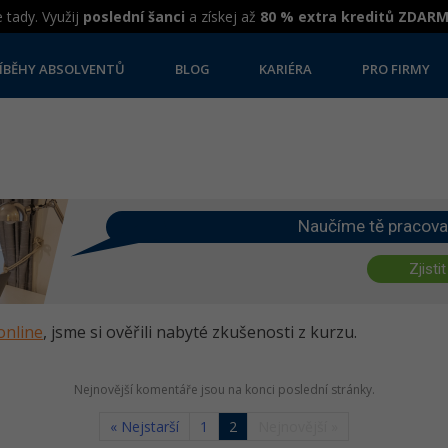
 tady. Využij
poslední šanci
a získej až
80 % extra kreditů ZDAR
ÍBĚHY ABSOLVENTŮ
BLOG
KARIÉRA
PRO FIRMY
Naučíme tě pracova
Zjistit
online
, jsme si ověřili nabyté zkušenosti z kurzu.
Nejnovější komentáře jsou na konci poslední stránky.
« Nejstarší
1
2
Nejnovější »