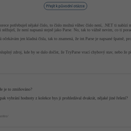
Přejít k původní otázce
rece potřebuješ nějaké číslo, to číslo možná vůbec číslo není, .NET ti nabízí 
 stěžuješ, že není napsaná stejně jako Parse. No, tak to vážně nevim, co ti porad
 já očekávám jen kladná čísla, tak to znamená, že int.Parse je napsané špatně, 
luplný zdroj, kde by se dalo dočíst, že TryParse vrací chybový stav, nebo že 
de je to zmiňováno?
pak vybrání hodnoty z kolekce bys ji prohledával dvakrát, nějaké jiné řešení?
stles/