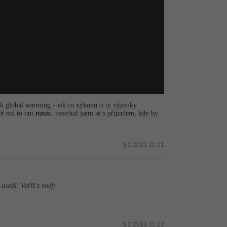
nik global warming - víš co výkonu ti ty výjimky
C# má to out
navíc
, nesetkal jsem se s případem, kdy by
5.2.2013 11:21
uvedl. Vaříš z vody.
5.2.2013 11:22