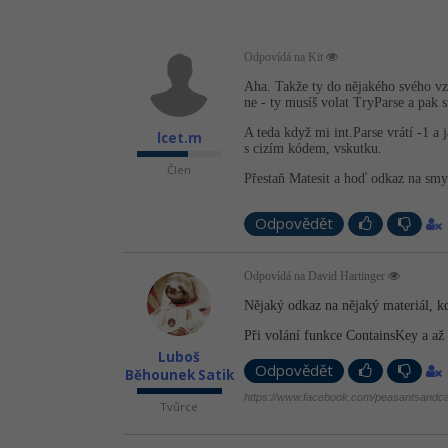
Odpovídá na Kit
Aha. Takže ty do nějakého svého vzo
ne - ty musíš volat TryParse a pak si
A teda když mi int.Parse vrátí -1 a
lcet.m
s cizím kódem, vskutku.
Člen
Přestaň Matesit a hoď odkaz na smys
Odpovědět
Odpovídá na David Hartinger
Nějaký odkaz na nějaký materiál, k
Při volání funkce ContainsKey a až 
Luboš
Odpovědět
Běhounek Satik
https://www.facebook.com/peasantsandca
Tvůrce