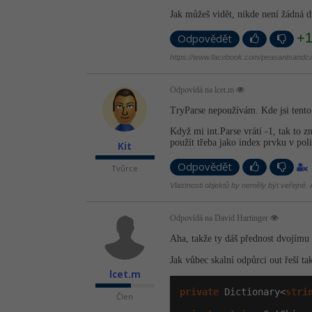
Jak můžeš vidět, nikde není žádná 
+
Odpovědět
https://www.facebook.com/peasantsandca
Odpovídá na lcet.m
TryParse nepoužívám. Kde jsi tento
Když mi int.Parse vrátí -1, tak to 
použít třeba jako index prvku v poli
Kit
Odpovědět
Tvůrce
Vlastnosti objektů by neměly být veřejné. A
Odpovídá na David Hartinger
Aha, takže ty dáš přednost dvojím
Jak vůbec skalní odpůrci out řeší t
lcet.m
private
 Dictionary<
stri
Člen