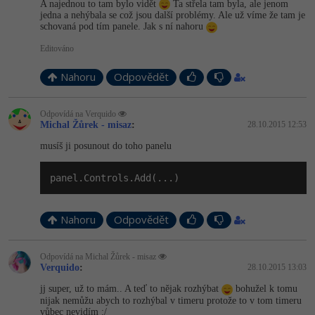
A najednou to tam bylo vidět
Ta střela tam byla, ale jenom
jedna a nehýbala se což jsou další problémy. Ale už víme že tam je
schovaná pod tím panele. Jak s ní nahoru
Editováno
Nahoru
Odpovědět
Odpovídá na Verquido
Michal Žůrek - misaz
:
28.10.2015 12:53
musíš ji posunout do toho panelu
panel.Controls.Add(...)
Nahoru
Odpovědět
Odpovídá na Michal Žůrek - misaz
Verquido
:
28.10.2015 13:03
jj super, už to mám.. A teď to nějak rozhýbat
bohužel k tomu
nijak nemůžu abych to rozhýbal v timeru protože to v tom timeru
vůbec nevidím :/