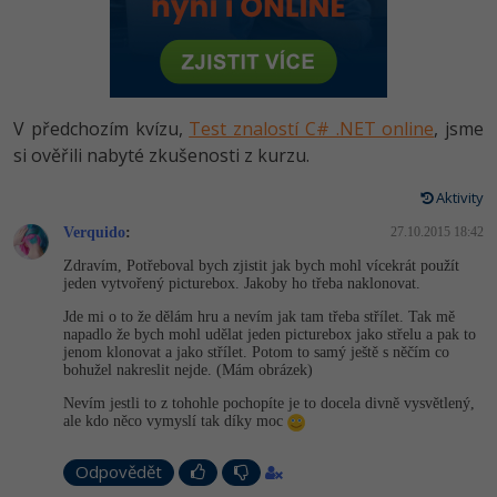
-80%
Vývojář mobilních aplikací
Python
HTML5, CSS3, Bootstrap, SEO
PHP
-80%
Specialista na AI a bigdata
JavaScript
SQL a databáze
JavaScript
-80%
C# Game developer
PHP
V předchozím kvízu,
Test znalostí C# .NET online
, jsme
Testování a verzování
Python
si ověřili nabyté zkušenosti z kurzu.
-80%
Webdesigner
C++
UML a návrhové vzory
Aktivity
HTML / CSS
-80%
Tester
Swift
Verquido
:
27.10.2015 18:42
React
UML a návrhové vzory
Zdravím, Potřeboval bych zjistit jak bych mohl vícekrát použít
-80%
Systémový administrátor
Kotlin
jeden vytvořený picturebox. Jakoby ho třeba naklonovat.
Spring
MySQL/MariaDB
Jde mi o to že dělám hru a nevím jak tam třeba střílet. Tak mě
-80%
Grafik / UX/UI návrhář
C
napadlo že bych mohl udělat jeden picturebox jako střelu a pak to
ASP.NET MVC
jenom klonovat a jako střílet. Potom to samý ještě s něčím co
MS-SQL
bohužel nakreslit nejde. (Mám obrázek)
3D grafik
VB.NET
Nevím jestli to z tohohle pochopíte je to docela divně vysvětlený,
Django
SQLite
ale kdo něco vymyslí tak díky moc
Projektový manažer
SQL
Best practices
Odpovědět
-80%
Databázový analytik
Návrh SW