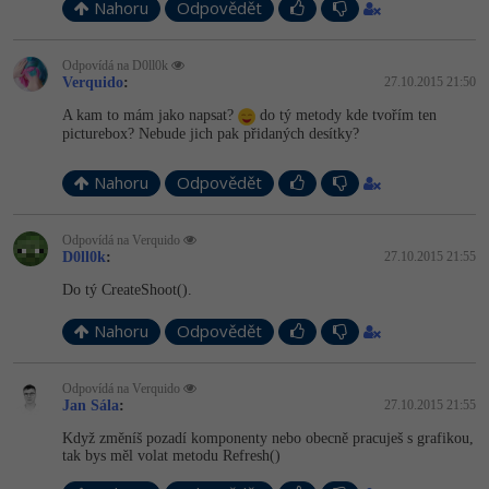
Nahoru
Odpovědět
Odpovídá na D0ll0k
Verquido
:
27.10.2015 21:50
A kam to mám jako napsat?
do tý metody kde tvořím ten
picturebox? Nebude jich pak přidaných desítky?
Nahoru
Odpovědět
Odpovídá na Verquido
D0ll0k
:
27.10.2015 21:55
Do tý CreateShoot().
Nahoru
Odpovědět
Odpovídá na Verquido
Jan Sála
:
27.10.2015 21:55
Když změníš pozadí komponenty nebo obecně pracuješ s grafikou,
tak bys měl volat metodu Refresh()