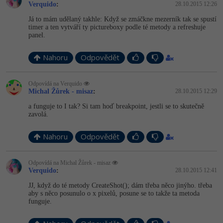
Verquido
:
28.10.2015 12:26
Já to mám udělaný takhle: Když se zmáčkne mezerník tak se spustí
timer a ten vytváří ty pictureboxy podle té metody a refreshuje
panel.
Nahoru
Odpovědět
Odpovídá na Verquido
Michal Žůrek - misaz
:
28.10.2015 12:29
a funguje to I tak? Si tam hoď breakpoint, jestli se to skutečně
zavolá.
Nahoru
Odpovědět
Odpovídá na Michal Žůrek - misaz
Verquido
:
28.10.2015 12:41
JJ, když do té metody CreateShot(); dám třeba něco jinýho. třeba
aby s něco posunulo o x pixelů, posune se to takže ta metoda
funguje.