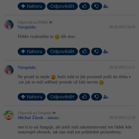
Nahoru
Odpovědět
Odpovídá na D0ll0k
Verquido
:
28.10.2015 10:45
Dobře vyzkouším to
dík moc.
Nahoru
Odpovědět
Verquido
:
28.10.2015 12:11
Ne prostě to nejde
Jestli tobě to jde prosimtě pošli mi třeba v
.rar jak to máš udělaný protože už fakt nevím
Nahoru
Odpovědět
Odpovídá na Verquido
Michal Žůrek - misaz
:
28.10.2015 12:20
ono ti to asi funguje, ale jestli máš zakomentovaný ten řádek kde
nastavuješ obrázek, tak tam máš jen průhledné pictureboxy.