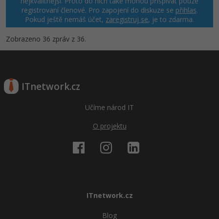
nejkvalitnější. Proto do nich také mohou přispívat pouze
registrovaní členové. Pro zapojení do diskuze se
přihlas
.
Pokud ještě nemáš účet,
zaregistruj se
, je to zdarma.
Zobrazeno 36 zpráv z 36.
ITnetwork.cz
Učíme národ IT
O projektu
ITnetwork.cz
Blog