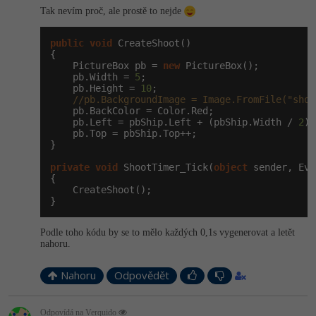
Tak nevím proč, ale prostě to nejde
Windows
Fórum
public
void
 CreateShoot()

{

Linux
    PictureBox pb = 
new
 PictureBox();

    pb.Width = 
5
;

    pb.Height = 
10
;

Sítě
//pb.BackgroundImage = Image.FromFile("shot
    pb.BackColor = Color.Red;

    pb.Left = pbShip.Left + (pbShip.Width / 
2
);

Kybernetická bezpečnost
    pb.Top = pbShip.Top++;

}

Elektronický podpis
private
void
 ShootTimer_Tick(
object
 sender, Eve
{

    CreateShoot();

Fórum
}
Podle toho kódu by se to mělo každých 0,1s vygenerovat a letět
nahoru.
Nahoru
Odpovědět
Odpovídá na Verquido