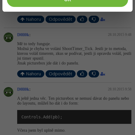
Stejně to nejde
CO je špatně prosím opravte
¨Díky moc.
Nahoru
Odpovědět
D0ll0k
:
28.10.2015 9:48
Mě to tedy funguje.
Možná je chyba ve volání ShootTimer_Tick. Jestli je to metoda,
kterou voláš timerem, zkus se podívat, jestli ji opravdu voláš, jestli
jsi timer spustil.
Jinak picturebox jde dát i do panelu.
Nahoru
Odpovědět
D0ll0k
:
28.10.2015 9:58
A ještě jedna věc. Ten picturebox se nemusí dávat do panelu nebo
do layoutu, můžeš ho dát i do form:
Controls.Add(pb);
Včera jsem byl uplně mimo.