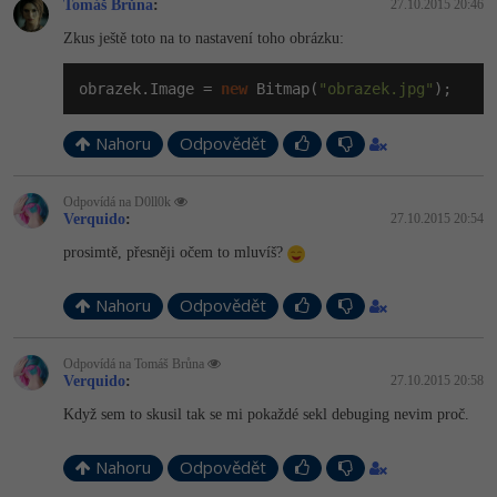
Tomáš Brůna
:
27.10.2015 20:46
Zkus ještě toto na to nastavení toho obrázku:
obrazek.Image = 
new
 Bitmap(
"obrazek.jpg"
);
Nahoru
Odpovědět
Odpovídá na D0ll0k
Verquido
:
27.10.2015 20:54
prosimtě, přesněji očem to mluvíš?
Nahoru
Odpovědět
Odpovídá na Tomáš Brůna
Verquido
:
27.10.2015 20:58
Když sem to skusil tak se mi pokaždé sekl debuging nevim proč.
Nahoru
Odpovědět