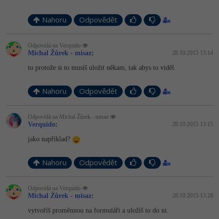
Nahoru
Odpovědět
Odpovídá na Verquido
Michal Žůrek - misaz
:
28.10.2015 13:14
to protože si to musíš uložit někam, tak abys to viděl.
Nahoru
Odpovědět
Odpovídá na Michal Žůrek - misaz
Verquido
:
28.10.2015 13:15
jako například?
Nahoru
Odpovědět
Odpovídá na Verquido
Michal Žůrek - misaz
:
28.10.2015 13:28
vytvoříš proměnnou na formuláři a uložíš to do ni.