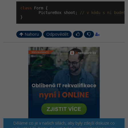
class
 Form {

        PictureBox shoot; 
// v kódu s ní budeš 
}
Nahoru
Odpovědět
Děláme co je v našich silách, aby byly zdejší diskuze co