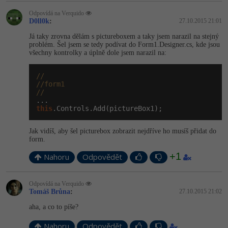
Odpovídá na Verquido
D0ll0k
:
27.10.2015 21:01
Já taky zrovna dělám s pictureboxem a taky jsem narazil na stejný
problém. Šel jsem se tedy podívat do Form1.Designer.cs, kde jsou
všechny kontrolky a úplně dole jsem narazil na:
//
//form1
//
this
.Controls.Add(pictureBox1);
Jak vidíš, aby šel picturebox zobrazit nejdříve ho musíš přidat do
form.
+1
Nahoru
Odpovědět
Odpovídá na Verquido
Tomáš Brůna
:
27.10.2015 21:02
aha, a co to píše?
Nahoru
Odpovědět