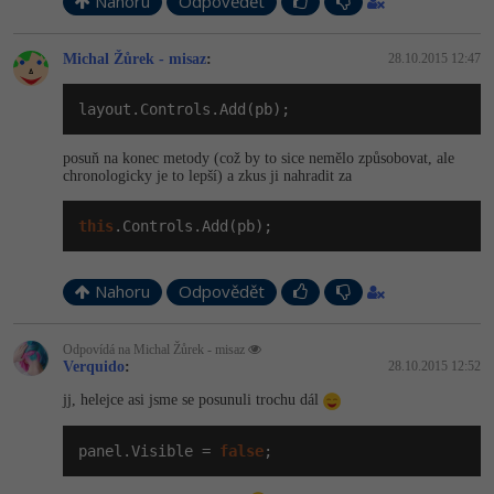
Nahoru
Odpovědět
Michal Žůrek - misaz
:
28.10.2015 12:47
layout.Controls.Add(pb);
posuň na konec metody (což by to sice nemělo způsobovat, ale
chronologicky je to lepší) a zkus ji nahradit za
this
.Controls.Add(pb);
Nahoru
Odpovědět
Odpovídá na Michal Žůrek - misaz
Verquido
:
28.10.2015 12:52
jj, helejce asi jsme se posunuli trochu dál
panel.Visible = 
false
;