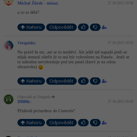
Michal Žůrek - misaz
:
27.10.2015 19:50
a co to dělá?
Nahoru
Odpovědět
Verquido
:
27.10.2015 19:53
No právě že nic, ani se to neoběví. Ale ještě mě napadá jestli se
nějak nemusí ošetřit že to má být vykresleno na Panelu.. Jestli se
to náhodou nevykresluje pod ten panel (který je na celou
obrazovku)
Nahoru
Odpovědět
Odpovídá na Verquido
D0ll0k
:
27.10.2015 20:43
Přidáváš picturebox do Controls?
Nahoru
Odpovědět