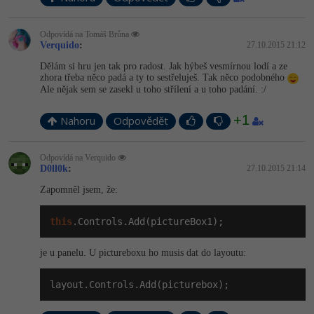
Odpovídá na Tomáš Brůna
Verquido
:
27.10.2015 21:12
Dělám si hru jen tak pro radost. Jak hýbeš vesmírnou lodí a ze
zhora třeba něco padá a ty to sestřeluješ. Tak něco podobného
Ale nějak sem se zasekl u toho střílení a u toho padání. :/
+1
Nahoru
Odpovědět
Odpovídá na Verquido
D0ll0k
:
27.10.2015 21:14
Zapomněl jsem, že:
this
.Controls.Add(pictureBox1);
je u panelu. U pictureboxu ho musis dat do layoutu:
layout.Controls.Add(picturebox);