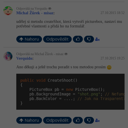
-41%
Odpovídá na Verquido
Copywriter
Algoritmy
Michal Žůrek - misaz
:
27.10.2015 18:52
udělej si metodu createShot, která vytvoří picturebox, nastaví mu
-10%
WordPress specialista
Umělá inteligence (AI)
potřebné vlastnosti a přidá ho na formulář.
SEO specialista
Pro děti
Nahoru
Odpovědět
Více
Odpovídá na Michal Žůrek - misaz
Verquido
:
27.10.2015 19:25
Fórum
Ano děkuji a ještě trochu poradit s tou metodou prosím
public
void
 CreateShoot()

Kurzy e-commerce
{

    PictureBox pb = 
new
 PictureBox();

Testování softwaru
    pb.BackgroundImage = 
"shot.png"
; 
// Nefungu
Kurzy designu
    pb.BackColor = ....; 
// Jak na Trasparent?
}
-80%
Datová analýza
HTML/CSS
Příběhy absolventů
-80%
Digitální gramotnost
Blog
Nahoru
Odpovědět
Photoshop