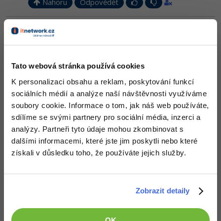
Nahoru
Odpovědět
Verquido
:
28.10.2015 9:04
Tak už se v tom docela strácím
Takže chceme toto že?
Tato webová stránka používá cookies
public
void
 CreateShoot()

K personalizaci obsahu a reklam, poskytování funkcí
{

    PictureBox pb = 
new
 PictureBox();

sociálních médií a analýze naší návštěvnosti využíváme
    layout.Controls.Add(pb);

soubory cookie. Informace o tom, jak náš web používáte,
    pb.Width = 
5
;

    pb.Height = 
10
;

sdílíme se svými partnery pro sociální média, inzerci a
//pb.BackgroundImage = Image.FromFile("shot
analýzy. Partneři tyto údaje mohou zkombinovat s
    pb.BackColor = Color.Red;

    pb.Left = pbShip.Left + (pbShip.Width / 
2
);

dalšími informacemi, které jste jim poskytli nebo které
    pb.Top = pbShip.Top;

získali v důsledku toho, že používáte jejich služby.
    pb.Top += 
2
;

}

private
void
 ShootTimer_Tick(
object
 sender, Eve
{

Zobrazit detaily
    CreateShoot();

    panel.Refresh();

}
OK