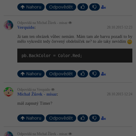
Nahoru
Odpovědět
Odpovídá na Michal Žůrek - misaz
Verquido
:
28.10.2015 12:23
Já tam ten obrázek vůbec nemám. Mám tam ale barvu pozadí to by
mělo vykreslit tedy červený obdelníček ne? to ale taky nevidím
pb.BackColor = Color.Red;
Nahoru
Odpovědět
Odpovídá na Verquido
Michal Žůrek - misaz
:
28.10.2015 12:24
máš zapnutý Timer?
Nahoru
Odpovědět
Odpovídá na Michal Žůrek - misaz