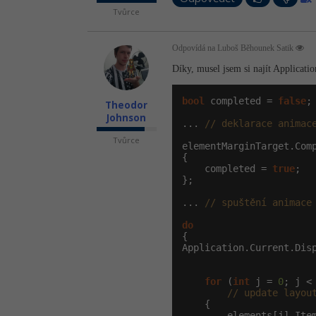
Tvůrce
Odpovídá na Luboš Běhounek Satik
Díky, musel jsem si najít Applicati
bool
 completed = 
false
;

Theodor
Johnson
... 
// deklarace animac
Tvůrce
elementMarginTarget.Comp
{

    completed = 
true
;

};

... 
// spuštění animace
do
{

Application.Current.Disp
for
 (
int
 j = 
0
; j <
// update layou
    {

        elements[j].Item