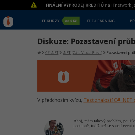
FINÁLNÍ VÝPRODEJ KREDITŮ
na ITnetwork je
IT KURZY
IT E-LEARNING
PŘ
od
0 Kč
Diskuze: Pozastavení prů
C# .NET
.NET (C# a Visual Basic)
Pozastavení pr
V předchozím kvízu,
Test znalostí C# .NET 
Ahoj, mám takový problém, používá
postupně, tudíž než se spustí event