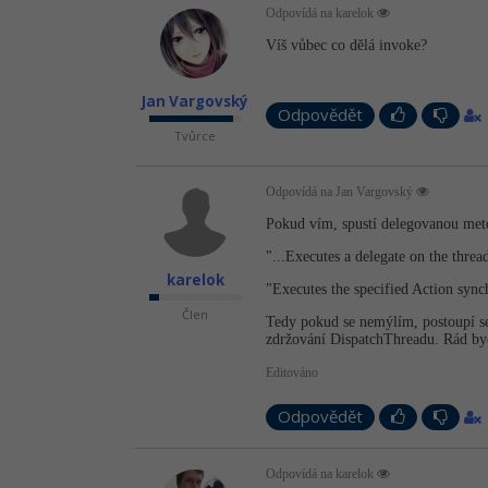
Odpovídá na karelok
Víš vůbec co dělá invoke?
Jan Vargovský
Odpovědět
Tvůrce
Odpovídá na Jan Vargovský
Pokud vím, spustí delegovanou meto
"...Executes a delegate on the thre
karelok
"Executes the specified Action sync
Člen
Tedy pokud se nemýlím, postoupí se
zdržování DispatchThreadu. Rád by
Editováno
Odpovědět
Odpovídá na karelok