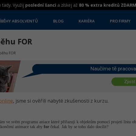
 tady. Využij
poslední šanci
a získej až
80 % extra kreditů ZDAR
ÍBĚHY ABSOLVENTŮ
BLOG
KARIÉRA
PRO FIRMY
běhu FOR
ůběhu FOR
Naučíme tě pracova
Zjistit
online
, jsme si ověřili nabyté zkušenosti z kurzu.
m ve svém programu aniace které přiřazuji k objektům pomocí projetí listu o
 ukončení animace tak aby
for
čekal. Jak by se toho dalo docílit?