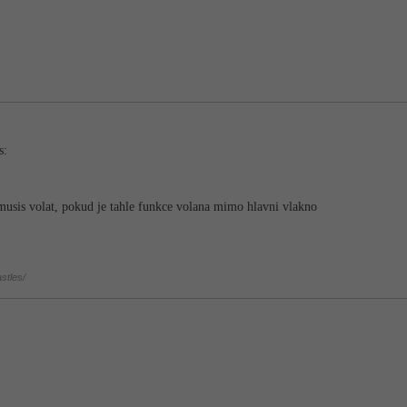
s:
emusis volat, pokud je tahle funkce volana mimo hlavni vlakno
stles/