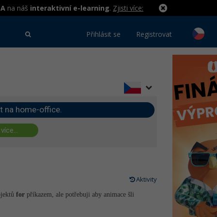
MA
na náš
interaktivní e-learning
.
Zjisti více:
Přihlásit se
Registrovat
t na home-office.
 více...
Aktivity
bjektů
for
příkazem, ale potřebuji aby animace šli