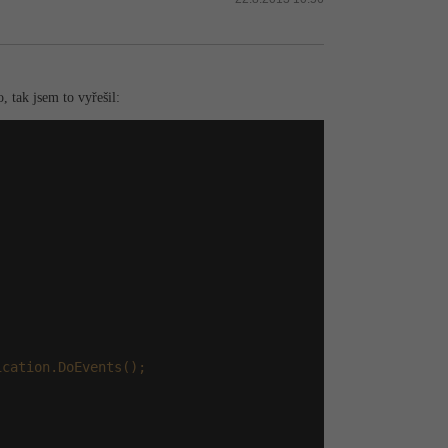
 tak jsem to vyřešil:
ication.DoEvents();