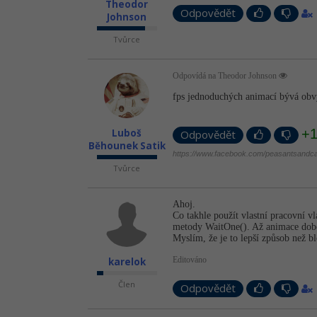
Theodor
Odpovědět
Johnson
Tvůrce
Odpovídá na Theodor Johnson
fps jednoduchých animací bývá ob
+
Luboš
Odpovědět
Běhounek Satik
https://www.facebook.com/peasantsandca
Tvůrce
Ahoj.
Co takhle použít vlastní pracovní 
metody WaitOne(). Až animace době
Myslím, že je to lepší způsob než b
Editováno
karelok
Člen
Odpovědět