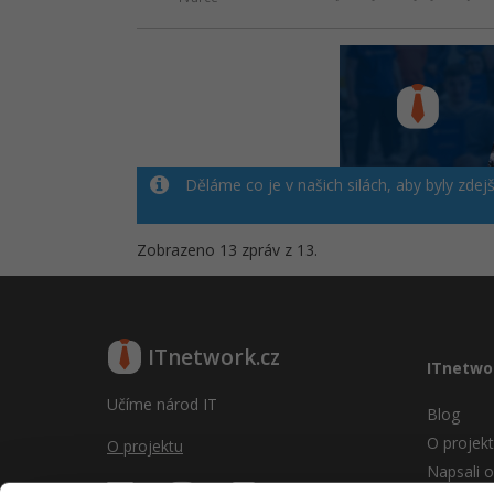
Děláme co je v našich silách, aby byly zdej
Zobrazeno 13 zpráv z 13.
ITnetwork.cz
ITnetwo
Učíme národ IT
Blog
O projek
O projektu
Napsali o