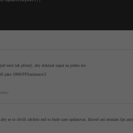
ejně není tak přesný, aby dokázal uspat na jednu ms.
děl jako 1000/FPSanimace/2
stles/
by se to chvíli zdrželo než to bude zase updatovat, hlavně ani neznám fps anima