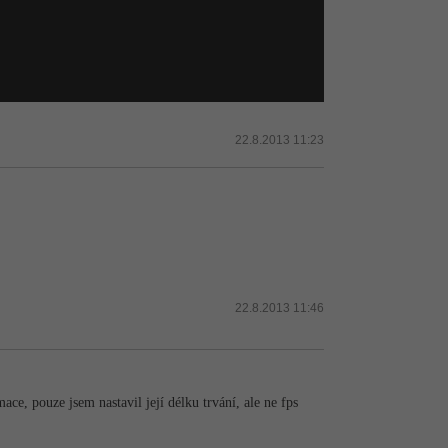
22.8.2013 11:23
22.8.2013 11:46
ce, pouze jsem nastavil její délku trvání, ale ne fps