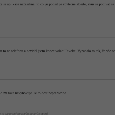
e se aplikace nezasekne, to co jsi popsal je zbytečně složité, zkus se podívat n
 to na telefonu a neviděl jsem konec volání Invoke. Vypadalo to tak, že vše o
 mi také nevyhovuje. Je to dost nepřehledné.
 to ani prostřednictvím getterů/setterů.