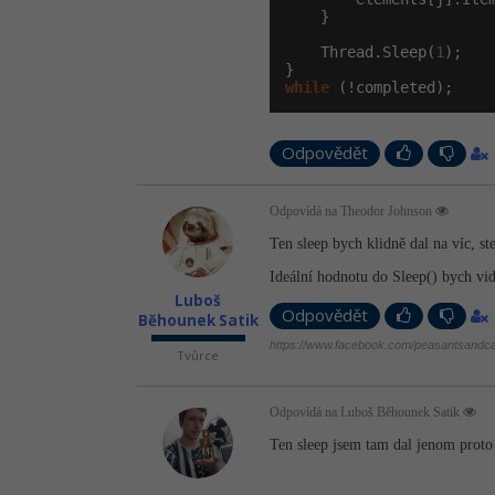
    }

    Thread.Sleep(
1
);

while
 (!completed);
Odpovědět
Odpovídá na Theodor Johnson
Ten sleep bych klidně dal na víc, st
Ideální hodnotu do Sleep() bych vi
Luboš
Odpovědět
Běhounek Satik
https://www.facebook.com/peasantsandca
Tvůrce
Odpovídá na Luboš Běhounek Satik
Ten sleep jsem tam dal jenom proto a