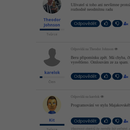
Uživatel si toho ani nevšimne protož
rozhodně neodmítnu radu
Theodor
Odpovědět
Johnson
Tvůrce
Odpovídá na Theodor Johnson
Beru připomínku zpět. Má chyba, čtu
vysvětleno. Omlouvám ze za spam.
karelok
Odpovědět
Člen
Odpovídá na karelok
Programování ve stylu Majakovského
Kit
Odpovědět
Vlastnosti objektů by neměly být veřejné. A
Tvůrce