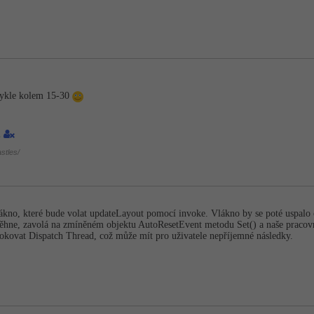
vykle kolem 15-30
1
stles/
vlákno, které bude volat updateLayout pomocí invoke. Vlákno by se poté uspalo
hne, zavolá na zmíněném objektu AutoResetEvent metodu Set() a naše pracovn
lokovat Dispatch Thread, což může mít pro uživatele nepříjemné následky.