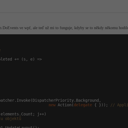
on.Do­Events ve wpf, ale teď už mi to funguje, kdyby se to někdy někomu hodilo,
e
leted += (s, e) =>

atcher.Invoke(DispatcherPriority.Background,

new
 Action(
delegate
 { })); 
// Appl
 elements.Count; j++)

tu objektů
1.UpdateLayout();
