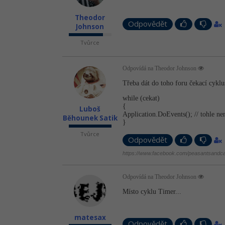
Theodor
Odpovědět
Johnson
Tvůrce
Odpovídá na Theodor Johnson
Třeba dát do toho foru čekací cyklu
while (cekat)
{
Luboš
Application.Do­Events(); // tohle n
Běhounek Satik
}
Tvůrce
Odpovědět
https://www.facebook.com/peasantsandca
Odpovídá na Theodor Johnson
Místo cyklu Timer...
matesax
Odpovědět