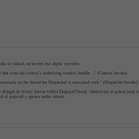
du ve vlákně, ve kterém byl objekt vytvořen.
ad that owns the control's underlying window handle...." (Control.Invoke)
hronously on the thread the Dispatcher is associated with." (Dispatcher.Invoke)
 delegát do fronty, kterou vybírá DispatchThread. Omlouvám se pokud jsem mi
ch tě poprosil o opravu mého názoru.