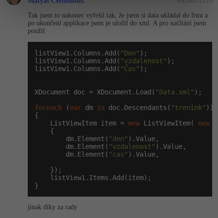
Matyáš Černohous
:
6.8.2013 21:23
Tak jsem to nakonec vyřešil tak, že jsem si data ukládal do listu a
po ukončení applikace jsem je uložil do xml. A pro načítání jsem
použil
listView1.Columns.Add(
"Den"
);

listView1.Columns.Add(
"vzdalenost"
);

listView1.Columns.Add(
"Čas"
);

XDocument doc = XDocument.Load(
"Data.xml"
);

foreach
 (
var
 dm 
in
 doc.Descendants(
"trenink"
))

{

    ListViewItem item = 
new
 ListViewItem( 
new
s
    {

        dm.Element(
"den"
).Value,

        dm.Element(
"vzdalenost"
).Value,

        dm.Element(
"cas"
).Value,

    });

    listView1.Items.Add(item);

}
jinak díky za rady