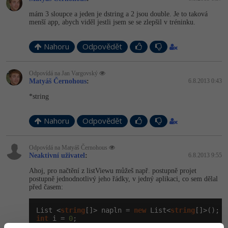
-30%
Kariéra
-80%
Marketing
Adobe Illustrator
mám 3 sloupce a jeden je dstring a 2 jsou double. Je to taková
menší app, abych viděl jestli jsem se se zlepšil v tréninku.
Pro firmy
-30%
WordPress
Adobe Lightroom
Nahoru
Odpovědět
-30%
-15%
SEO
Adobe XD
Odpovídá na Jan Vargovský
-25%
UX
Matyáš Černohous
:
6.8.2013 0:43
Adobe InDesign
*string
Business
Adobe After Effects
Nahoru
Odpovědět
-25%
-80%
Kryptoměny
Blender
-30%
Odpovídá na Matyáš Černohous
Copywriting
Inkscape
Neaktivní uživatel
:
6.8.2013 9:55
Ahoj, pro načtění z listViewu můžeš např. postupně projet
-80%
-80%
MS Office
Fotografování
postupně jednodnotlivý jeho řádky, v jedný aplikaci, co sem dělal
před časem:
Google Dokumenty
Video
List <
string
[]> napln = 
new
 List<
string
int
 i = 
0
;

Time management
Ostatní