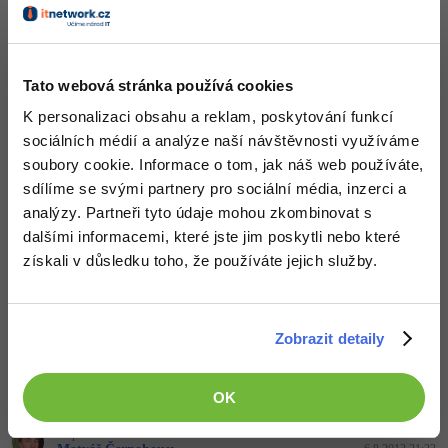
if
 (vystupListView.Items.Count == 
0
)

    MessageBox.Show(
"Chybí vstupní data pro vyt
Windows
Fórum
else
{

foreach
 (ListViewItem item 
in
 vystupListVie
Tato webová stránka používá cookies
Linux
    {

string
[] zaznam = 
new
string
[
5
];

K personalizaci obsahu a reklam, poskytování funkcí
        item.Selected = 
true
;

Sítě
sociálních médií a analýze naší návštěvnosti využíváme
//nastaveni vystupu
        zaznam[
4
] = MajetekID.ToString();

soubory cookie. Informace o tom, jak náš web používáte,
for
 (
int
 j = 
0
; j < zaznam.Length - 
1
; 
Kybernetická bezpečnost
sdílíme se svými partnery pro sociální média, inzerci a
        {

            zaznam[j] = vystupListView.Selected
analýzy. Partneři tyto údaje mohou zkombinovat s
        }

Elektronický podpis
dalšími informacemi, které jste jim poskytli nebo které
        napln.Add(zaznam);

        i++;

získali v důsledku toho, že používáte jejich služby.
    }
Fórum
i když lepší řešení by bylo dát jeden řádek = jeden objekt (místo
tady použitýho pole) - teda pokud ti jeden řádek odpovídá
Zobrazit detaily
jednomu objektu
Nahoru
Odpovědět
OK
Odpovídá na Neaktivní uživatel