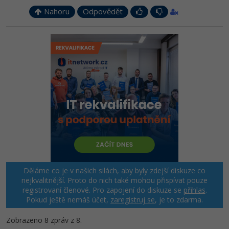
Nahoru
Odpovědět
Děláme co je v našich silách, aby byly zdejší diskuze co
nejkvalitnější. Proto do nich také mohou přispívat pouze
registrovaní členové. Pro zapojení do diskuze se
přihlas
.
Pokud ještě nemáš účet,
zaregistruj se
, je to zdarma.
Zobrazeno 8 zpráv z 8.