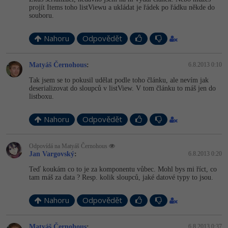
projít Items toho listViewu a ukládat je řádek po řádku někde do
-41%
souboru.
Copywriter
Algoritmy
Nahoru
Odpovědět
-10%
WordPress specialista
Umělá inteligence (AI)
Matyáš Černohous
SEO specialista
:
6.8.2013 0:10
Pro děti
Tak jsem se to pokusil udělat podle toho článku, ale nevím jak
deserializovat do sloupců v listView. V tom článku to máš jen do
Více
listboxu.
Fórum
Nahoru
Odpovědět
Kurzy e-commerce
Odpovídá na Matyáš Černohous
Jan Vargovský
:
6.8.2013 0:20
Testování softwaru
Teď koukám co to je za komponentu vůbec. Mohl bys mi říct, co
Kurzy designu
tam máš za data ? Resp. kolik sloupců, jaké datové typy to jsou.
-80%
Datová analýza
HTML/CSS
Příběhy absolventů
Nahoru
Odpovědět
-80%
Digitální gramotnost
Blog
Photoshop
Matyáš Černohous
:
6.8.2013 0:37