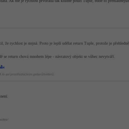
data. Ak nie je rychlost prvorada tak kludne pouzi Tuple, bude to prehladnejsie
til, že rychlost je stejná. Proto je lepší udělat return Tuple, protože je přehle
ě se return chová mnohem lépe - návratový objekt se vůbec nevytváří.
 to ani prostřednictvím getterů/setterů.
 není.
stles/