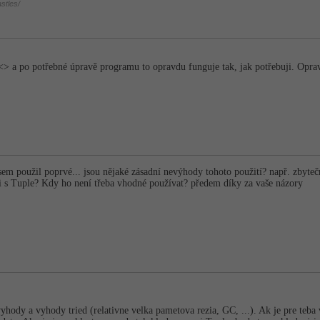
stles/
<> a po potřebné úpravě programu to opravdu funguje tak, jak potřebuji. Opr
jsem použil poprvé... jsou nějaké zásadní nevýhody tohoto použití? např. zbyteč
i s Tuple? Kdy ho není třeba vhodné používat? předem díky za vaše názory
yhody a vyhody tried (relativne velka pametova rezia, GC, ...). Ak je pre teba v