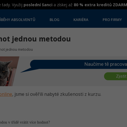
 tady. Využij
poslední šanci
a získej až
80 % extra kreditů ZDAR
ÍBĚHY ABSOLVENTŮ
BLOG
KARIÉRA
PRO FIRMY
dnot jednou metodou
dnot jednou metodou
Naučíme tě pracova
Zjistit
online
, jsme si ověřili nabyté zkušenosti z kurzu.
dou v třídě vrátit více hodnot?