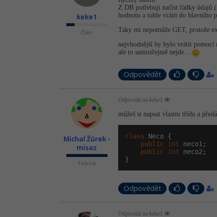
Z DB potřebuji načíst řádky údajů 
hodnotu a tohle vrátit do hlavního 
keke1
Taky mi nepomůže GET, protože exis
Člen
nejvhodnější by bylo vrátit pomocí
ale to samozřejmě nejde...
Odpovědět
Odpovídá na keke1
můžeš si napsat vlastni třídu a předá
class
 Neco {

Michal Žůrek -
public
int
 neco1;

misaz
public
int
 neco2;

}
Tvůrce
Odpovědět
Odpovídá na keke1