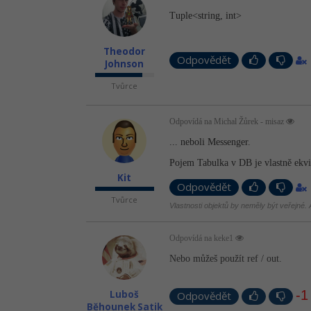
Tuple<string, int>
Theodor
Odpovědět
Johnson
Tvůrce
Odpovídá na Michal Žůrek - misaz
... neboli Messenger.
Pojem Tabulka v DB je vlastně ekvi
Kit
Odpovědět
Tvůrce
Vlastnosti objektů by neměly být veřejné. A
Odpovídá na keke1
Nebo můžeš použít ref / out.
-1
Luboš
Odpovědět
Běhounek Satik