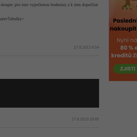
 sloupec pro tuto vypočtenou hodnotu) a k nim dopočítat
<nazevTabulky>
27.8.2013 9:54
27.8.2013 10:05