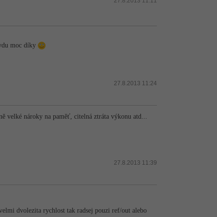
27.8.2013 11:11
avdu moc díky
27.8.2013 11:24
ně velké nároky na paměť, citelná ztráta výkonu atd...
27.8.2013 11:39
elmi dvolezita rychlost tak radsej pouzi ref/out alebo