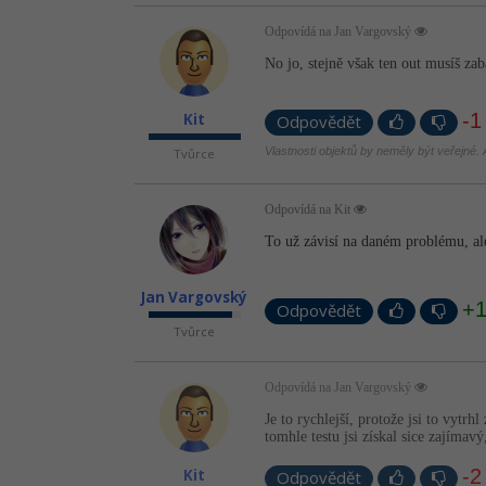
Odpovídá na Jan Vargovský
No jo, stejně však ten out musíš zab
-1
Kit
Odpovědět
Vlastnosti objektů by neměly být veřejné. A
Tvůrce
Odpovídá na Kit
To už závisí na daném problému, ale 
Jan Vargovský
+
Odpovědět
Tvůrce
Odpovídá na Jan Vargovský
Je to rychlejší, protože jsi to vyt
tomhle testu jsi získal sice zajímav
-2
Kit
Odpovědět