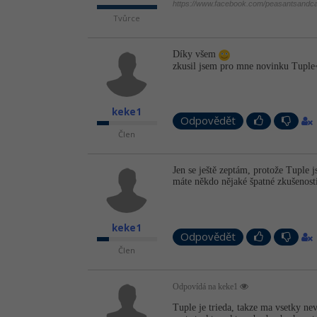
https://www.facebook.com/peasantsandca
Tvůrce
Díky všem
zkusil jsem pro mne novinku Tuple
keke1
Odpovědět
Člen
Jen se ještě zeptám, protože Tuple 
máte někdo nějaké špatné zkušenost
keke1
Odpovědět
Člen
Odpovídá na keke1
Tuple je trieda, takze ma vsetky nev