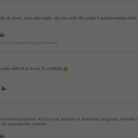
alit do struct, class nebo tuple, abys ho mohl dál použít k požadovanému účelu.
 to ani prostřednictvím getterů/setterů.
tady vidíš že je to cca 5x rychlejší
1
rhl z kontextu programu. Když to pak použiješ ve skutečném programu, výsledek 
ý, ale nepoužitelný výsledek.