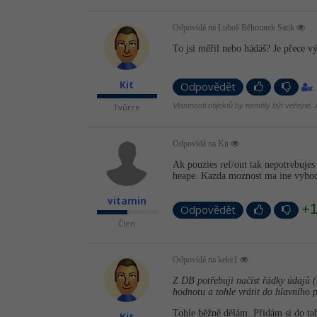
Odpovídá na Luboš Běhounek Satik
To jsi měřil nebo hádáš? Je přece vý
Kit
Odpovědět
Vlastnosti objektů by neměly být veřejné. A
Tvůrce
Odpovídá na Kit
Ak pouzies ref/out tak nepotrebujes
heape. Kazda moznost ma ine vyhod
vitamin
+
Odpovědět
Člen
Odpovídá na keke1
Z DB potřebuji načíst řádky údajů (
hodnotu a tohle vrátit do hlavního 
Tohle běžně dělám. Přidám si do tab
Kit