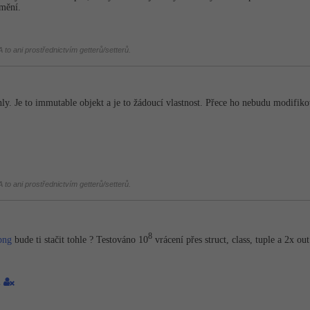
změní.
 to ani prostřednictvím getterů/setterů.
nly. Je to immutable objekt a je to žádoucí vlastnost. Přece ho nebudu modifiko
 to ani prostřednictvím getterů/setterů.
8
png
bude ti stačit tohle ? Testováno 10
vrácení přes struct, class, tuple a 2x out
1