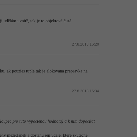
 udělám uvnitř, tak je to objektově čisté.
27.8.2013 16:20
cku, ak pouzies tuple tak je alokovana prepravka na
27.8.2013 16:34
sloupec pro tuto vypočtenou hodnotu) a k nim dopočítat
ěný mezičlánek a dostanu jen údaje, které skutečně