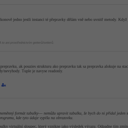
konově jedno jestli instanci té přepravky dělám vně nebo uvnitř metody. Když ji
 to ani prostřednictvím getterů/setterů.
 prepravku, ak pouzies strukturu ako prepravku tak sa prepravka alokuje na sta
y/nevyhody. Tuple je navyse readonly.
1
neměnný formát tabulky--- nemůžu upravit tabulku, že bych do ni přidal jeden 
programu, kde tyto údaje vypíšu na obrazovku.
ulky virtuální sloupec, který vznikne jako výsledek výrazu. Odpadne tím zmín