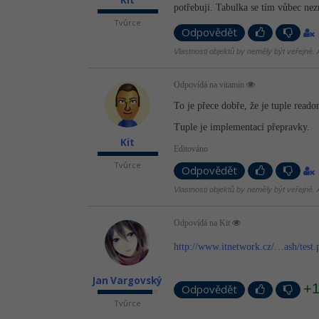
potřebuji. Tabulka se tím vůbec ne
Tvůrce
Odpovědět
Vlastnosti objektů by neměly být veřejné. A
Odpovídá na vitamin
To je přece dobře, že je tuple reado
Tuple je implementací přepravky.
Kit
Editováno
Tvůrce
Odpovědět
Vlastnosti objektů by neměly být veřejné. A
Odpovídá na Kit
http://www.itnetwork.cz/…ash/test.
Jan Vargovský
+
Odpovědět
Tvůrce