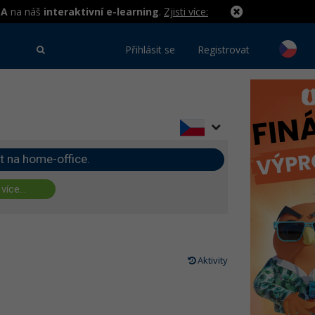
MA
na náš
interaktivní e-learning
.
Zjisti více:
Přihlásit se
Registrovat
t na home-office.
 více...
Aktivity