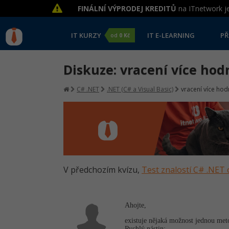
FINÁLNÍ VÝPRODEJ KREDITŮ
na ITnetwork je
IT KURZY
IT E-LEARNING
PŘ
od
0 Kč
Diskuze: vracení více ho
C# .NET
.NET (C# a Visual Basic)
vracení více ho
V předchozím kvízu,
Test znalostí C# .NET 
Ahojte,
existuje nějaká možnost jednou meto
Rychlý nástin: