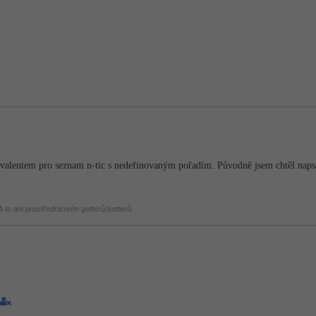
valentem pro seznam n-tic s nedefinovaným pořadím. Původně jsem chtěl napsa
 to ani prostřednictvím getterů/setterů.