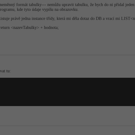
(neměnný formát tabulky--- nemůžu upravit tabulku, že bych do ni přidal jeden
programu, kde tyto údaje vypíšu na obrazovku.
tuje právě jedna instance třídy, která mi děla dotaz do DB a vrací mi LIST
 return <nazevTabulky> + hodnota;
vat tu: