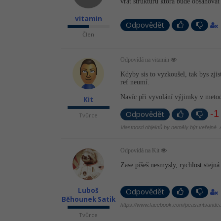
vrat strukturu ktora bude obsahovat 
vitamin
Odpovědět
Člen
Odpovídá na vitamin
Kdyby sis to vyzkoušel, tak bys zjis
ref neumí.
Navíc při vyvolání výjimky v metod
Kit
-1
Odpovědět
Tvůrce
Vlastnosti objektů by neměly být veřejné. A
Odpovídá na Kit
Zase píšeš nesmysly, rychlost stejná
Luboš
Odpovědět
Běhounek Satik
https://www.facebook.com/peasantsandca
Tvůrce