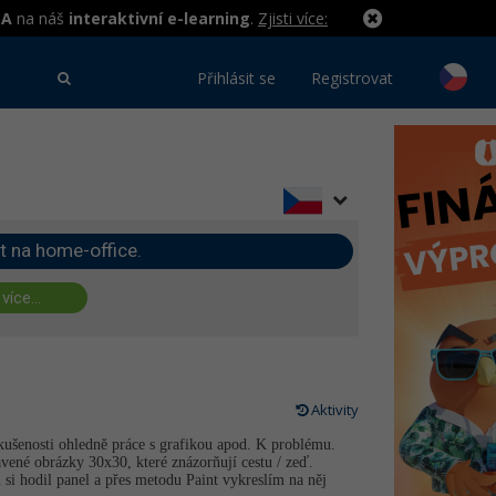
MA
na náš
interaktivní e-learning
.
Zjisti více:
Přihlásit se
Registrovat
t na home-office.
 více...
Aktivity
kušenosti ohledně práce s grafikou apod. K problému.
vené obrázky 30x30, které znázorňují cestu / zeď.
 si hodil panel a přes metodu Paint vykreslím na něj