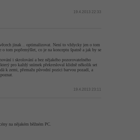
19.4.2013 22:33
ěcech jinak .. optimalizovat. Není to vždycky jen o tom
le o tom popřemýšlet, co je na konceptu špatně a jak by se
ování i skrolování a bez nějakého pozorovatelného
který pro každý snímek překresloval klidně několik set
 padá k zemi, přemažu původní pozici barvou pozadí, a
 poznat.
19.4.2013 23:11
 scény na nějakém běžném PC.