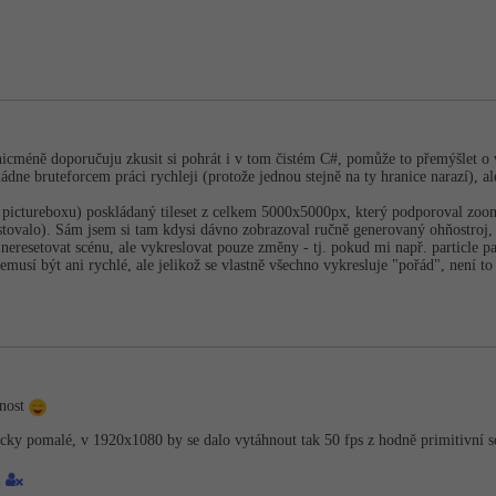
icméně doporučuju zkusit si pohrát i v tom čistém C#, pomůže to přemýšlet o v
ládne bruteforcem práci rychleji (protože jednou stejně na ty hranice narazí), a
pictureboxu) poskládaný tileset z celkem 5000x5000px, který podporoval zoom
stovalo). Sám jsem si tam kdysi dávno zobrazoval ručně generovaný ohňostroj, 
je neresetovat scénu, ale vykreslovat pouze změny - tj. pokud mi např. particle
musí být ani rychlé, ale jelikož se vlastně všechno vykresluje "pořád", není to
dnost
cky pomalé, v 1920x1080 by se dalo vytáhnout tak 50 fps z hodně primitivní
2