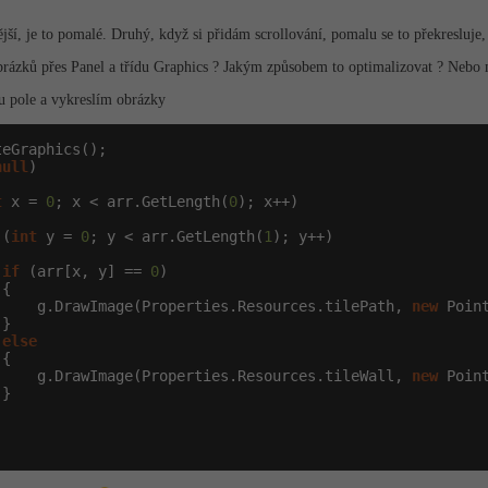
í, je to pomalé. Druhý, když si přidám scrollování, pomalu se to překresluje, 
obrázků přes Panel a třídu Graphics ? Jakým způsobem to optimalizovat ? Neb
du pole a vykreslím obrázky
eGraphics();

null
)

t
 x = 
0
; x < arr.GetLength(
0
); x++)

 (
int
 y = 
0
; y < arr.GetLength(
1
); y++)

if
 (arr[x, y] == 
0
)

{

     g.DrawImage(Properties.Resources.tilePath, 
new
 Poin
}

else
{

     g.DrawImage(Properties.Resources.tileWall, 
new
 Poin
}
