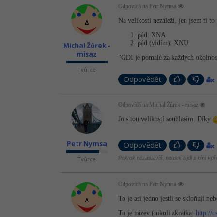
Odpovídá na Petr Nymsa
Na velikosti nezáleží, jen jsem ti to
pád: XNA
pád (vidím): XNU
Michal Žůrek -
misaz
"GDI je pomalé za každých okolnos
Tvůrce
Odpovědět
Odpovídá na Michal Žůrek - misaz
Jo s tou velikostí souhlasím. Díky
Petr Nymsa
Odpovědět
Pokrok nezastavíš, neusni a jdi s ním vpř
Tvůrce
Odpovídá na Petr Nymsa
To je asi jedno jestli se skloňují neb
To je název (nikoli zkratka:
http://