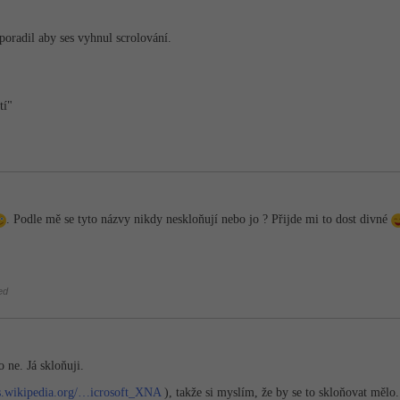
 poradil aby ses vyhnul scrolování.
tí"
. Podle mě se tyto názvy nikdy neskloňují nebo jo ? Přijde mi to dost divné
ed
o ne. Já skloňuji.
cs.wikipedia.org/…icrosoft_XNA
), takže si myslím, že by se to skloňovat mělo.