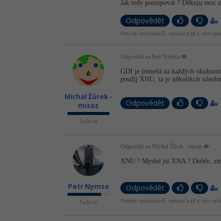
Jak tedy postupovat ? Děkuju moc 
Odpovědět
Pokrok nezastavíš, neusni a jdi s ním vpř
Odpovídá na Petr Nymsa
GDI je pomelá za každých okolností,
použij XNU, ta je několikrát násobn
Michal Žůrek -
Odpovědět
misaz
Tvůrce
Odpovídá na Michal Žůrek - misaz
XNU ? Myslel jsi XNA ? Dobře, zmen
Petr Nymsa
Odpovědět
Pokrok nezastavíš, neusni a jdi s ním vpř
Tvůrce