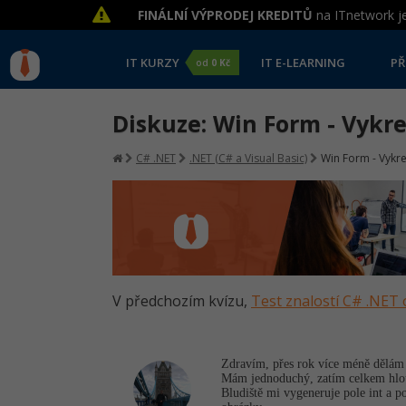
FINÁLNÍ VÝPRODEJ KREDITŮ
na ITnetwork je
IT KURZY
IT E-LEARNING
PŘ
od
0 Kč
Diskuze: Win Form - Vykres
C# .NET
.NET (C# a Visual Basic)
Win Form - Vykres
V předchozím kvízu,
Test znalostí C# .NET 
Zdravím, přes rok více méně dělám 
Mám jednoduchý, zatím celkem hloup
Bludiště mi vygeneruje pole int a p