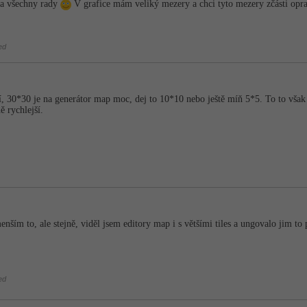
za všechny rady
V grafice mám veliký mezery a chci tyto mezery zčásti opra
ed
 30*30 je na generátor map moc, dej to 10*10 nebo ještě míň 5*5. To to však s
ě rychlejší.
ším to, ale stejně, viděl jsem editory map i s většími tiles a ungovalo jim t
ed