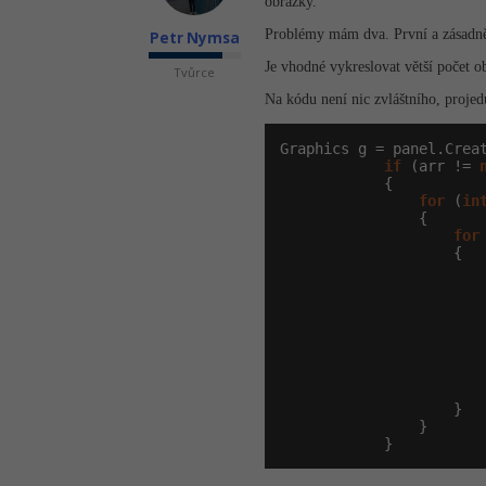
obrázky.
Problémy mám dva. První a zásadnějš
Petr Nymsa
Je vhodné vykreslovat větší počet 
Tvůrce
Na kódu není nic zvláštního, proje
Graphics g = panel.Creat
if
 (arr != 
            {

for
 (
in
                {

for
                    {

                        
                       
                        
                        
                       
                        
                    }

                }

            }