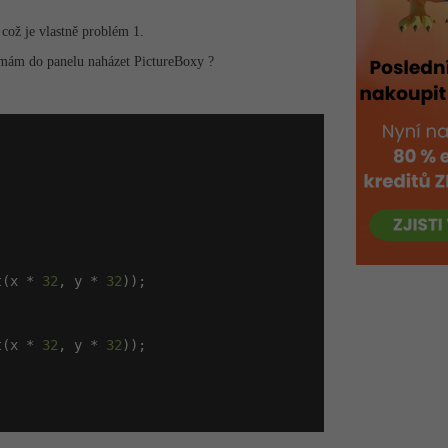
což je vlastně problém 1.
o mám do panelu naházet PictureBoxy ?
t(x * 
32
, y * 
32
));

t(x * 
32
, y * 
32
));
