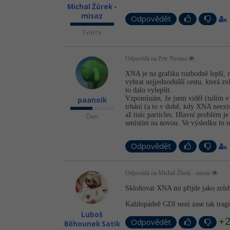
Michal Žůrek -
misaz
Odpovědět
Tvůrce
Odpovídá na Petr Nymsa
XNA je na grafiku rozhodně lepší, n
vybrat nejjednodušší cestu, která zv
to dalo vylepšit.
Vzpomínám, že jsem viděl (tuším v 
paanoik
trhání (a to v době, kdy XNA neexi
až tisíc particles. Hlavní problém 
Člen
umístím na novou. Ve výsledku to ne
Odpovědět
Odpovídá na Michal Žůrek - misaz
Skloňovat XNA mi přijde jako zrů
Každopádně GDI není zase tak tragi
Luboš
+
Odpovědět
Běhounek Satik