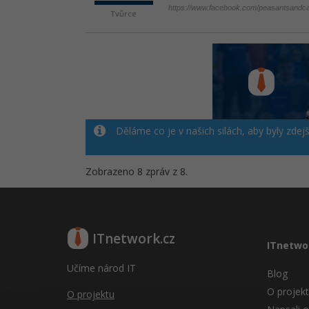
https://www.facebook.com/peasantsandca
Tvůrce
Děláme co je v našich silách, aby byly zdej
Zobrazeno 8 zpráv z 8.
ITnetwork.cz
ITnetwo
Učíme národ IT
Blog
O projek
O projektu