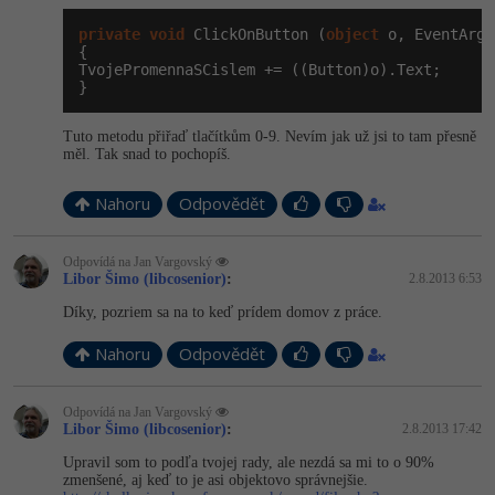
private
void
 ClickOnButton (
object
 o, EventArgs
{

TvojePromennaSCislem += ((Button)o).Text;

}
Tuto metodu přiřaď tlačítkům 0-9. Nevím jak už jsi to tam přesně
měl. Tak snad to pochopíš.
Nahoru
Odpovědět
Odpovídá na Jan Vargovský
Libor Šimo (libcosenior)
:
2.8.2013 6:53
Díky, pozriem sa na to keď prídem domov z práce.
Nahoru
Odpovědět
Odpovídá na Jan Vargovský
Libor Šimo (libcosenior)
:
2.8.2013 17:42
Upravil som to podľa tvojej rady, ale nezdá sa mi to o 90%
zmenšené, aj keď to je asi objektovo správnejšie.