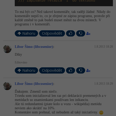
/// Zapísanie reťazca "1" do textboxu
Windows
Fórum
To má být co? Než takové komentáře, tak raději žádné. Nikdy do
komentáře nepiš to, co je zřejmé ze zápisu programu, protože při
každé změně to pak budeš muset měnit na dvou místech. V
Linux
programu i v komentáři.
Nahoru
Odpovědět
Sítě
Kybernetická bezpečnost
Libor Šimo (libcosenior)
:
1.8.2013 18:28
Díky
Elektronický podpis
Editováno
Nahoru
Odpovědět
Fórum
Libor Šimo (libcosenior)
:
1.8.2013 18:29
Ďakujem. Zmenil som niečo.
Triedu som inicializoval len raz pri deklarácii premenných a v
metódach so znamienkami používam len inštanciu.
Ale tú redundantnú (piate kolo u vozu - wikipédia) metódu
neviem ako skrátiť na 10%.
Komentáre som prehnal, už nebudem až taký iniciatívny.