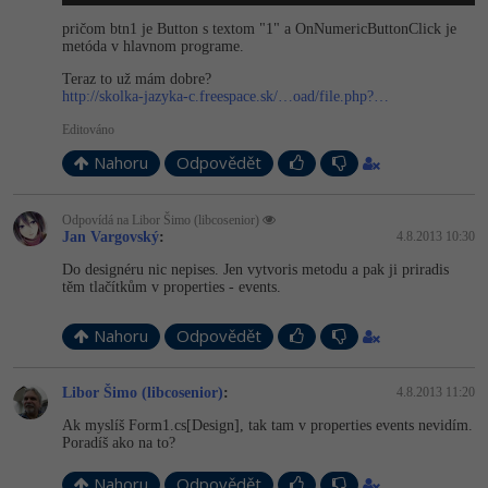
pričom btn1 je Button s textom "1" a OnNumericButton­Click je
metóda v hlavnom programe.
Teraz to už mám dobre?
http://skolka-jazyka-c.freespace.sk/…oad/file.php?…
Editováno
Nahoru
Odpovědět
Odpovídá na Libor Šimo (libcosenior)
Jan Vargovský
:
4.8.2013 10:30
Do designéru nic nepises. Jen vytvoris metodu a pak ji priradis
těm tlačítkům v properties - events.
Nahoru
Odpovědět
Libor Šimo (libcosenior)
:
4.8.2013 11:20
Ak myslíš Form1.cs[Design], tak tam v properties events nevidím.
Poradíš ako na to?
Nahoru
Odpovědět