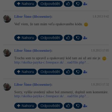
Nahoru
Odpovědět
-41%
Copywriter
Algoritmy
Libor Šimo (libcosenior)
:
1.8.2013 9:42
-10%
WordPress specialista
Umělá inteligence (AI)
Veď viem, že tam mám veľa opakovaného kódu.
SEO specialista
Pro děti
Nahoru
Odpovědět
Více
Libor Šimo (libcosenior)
:
1.8.2013 17:05
Fórum
Trochu som to upravil a opakovaný kód tam asi už ani nie je.
http://skolka-jazyka-c.freespace.sk/…oad/file.php?…
Kurzy e-commerce
Nahoru
Odpovědět
Testování softwaru
Kurzy designu
Libor Šimo (libcosenior)
:
1.8.2013 17:32
-80%
Sorry, vyššie uvedený súbor bol zmenený, doplnil som komentáre.
Datová analýza
HTML/CSS
Příběhy absolventů
http://skolka-jazyka-c.freespace.sk/…oad/file.php?…
-80%
Digitální gramotnost
Blog
Photoshop
Nahoru
Odpovědět