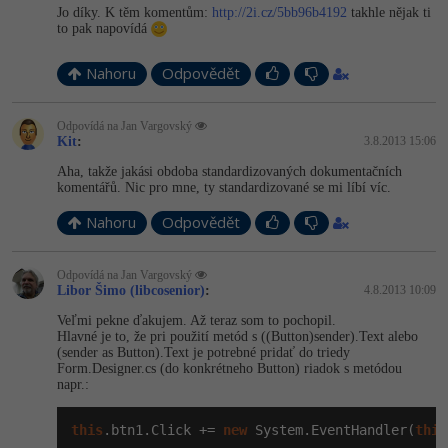
Jo díky. K těm komentům:
http://2i.cz/5bb96b4192
takhle nějak ti
to pak napovídá
Nahoru
Odpovědět
Odpovídá na Jan Vargovský
Kit
:
3.8.2013 15:06
Aha, takže jakási obdoba standardizovaných dokumentačních
komentářů. Nic pro mne, ty standardizované se mi líbí víc.
Nahoru
Odpovědět
Odpovídá na Jan Vargovský
Libor Šimo (libcosenior)
:
4.8.2013 10:09
Veľmi pekne ďakujem. Až teraz som to pochopil.
Hlavné je to, že pri použití metód s ((Button)sender)­.Text alebo
(sender as Button).Text je potrebné pridať do triedy
Form.Designer.cs (do konkrétneho Button) riadok s metódou
napr.:
this
.btn1.Click += 
new
 System.EventHandler(
this