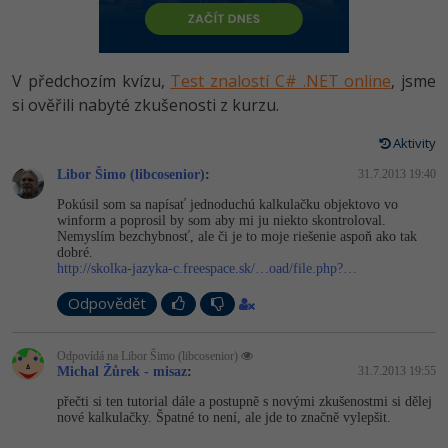
-80%
Vývojář mobilních aplikací
Python
HTML5, CSS3, Bootstrap, SEO
PHP
-80%
Specialista na AI a bigdata
JavaScript
V předchozím kvízu,
Test znalostí C# .NET online
, jsme
SQL a databáze
JavaScript
-80%
si ověřili nabyté zkušenosti z kurzu.
C# Game developer
PHP
Testování a verzování
Python
Aktivity
-80%
Webdesigner
C++
Libor Šimo (libcosenior)
:
31.7.2013 19:40
UML a návrhové vzory
HTML / CSS
-80%
Tester
Swift
Pokúsil som sa napísať jednoduchú kalkulačku objektovo vo
winform a poprosil by som aby mi ju niekto skontroloval.
React
UML a návrhové vzory
Nemyslím bezchybnosť, ale či je to moje riešenie aspoň ako tak
-80%
Systémový administrátor
Kotlin
dobré.
http://skolka-jazyka-c.freespace.sk/…oad/file.php?…
Spring
MySQL/MariaDB
-80%
Grafik / UX/UI návrhář
C
Odpovědět
ASP.NET MVC
MS-SQL
3D grafik
VB.NET
Odpovídá na Libor Šimo (libcosenior)
Django
SQLite
Michal Žůrek - misaz
:
31.7.2013 19:55
Projektový manažer
SQL
přečti si ten tutorial dále a postupně s novými zkušenostmi si dělej
Best practices
nové kalkulačky. Špatné to není, ale jde to značně vylepšit.
-80%
Databázový analytik
Návrh SW