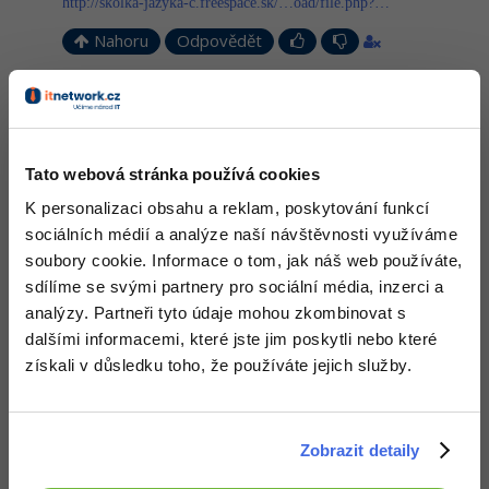
http://skolka-jazyka-c.freespace.sk/…oad/file.php?…
Nahoru
Odpovědět
Odpovídá na Libor Šimo (libcosenior)
Kit
:
2.8.2013 18:12
Ty komentáře jsou šílené. To ti prostředí generuje automaticky?
Když je všechny zrušíš, program bude čitelnější.
Tato webová stránka používá cookies
Nahoru
Odpovědět
K personalizaci obsahu a reklam, poskytování funkcí
sociálních médií a analýze naší návštěvnosti využíváme
soubory cookie. Informace o tom, jak náš web používáte,
Libor Šimo (libcosenior)
:
2.8.2013 18:24
sdílíme se svými partnery pro sociální média, inzerci a
Tie komentáre sú pre mňa. Keď to otvorím o rok a celý čas
nebudem programovať, nebudem bez nich vedieť, čo som myslel.
analýzy. Partneři tyto údaje mohou zkombinovat s
Komentáre si prosím nevšímaj. Zaujíma ma, či je ten kód dobrý
dalšími informacemi, které jste jim poskytli nebo které
alebo stojí za prd.
získali v důsledku toho, že používáte jejich služby.
Nahoru
Odpovědět
Odpovídá na Libor Šimo (libcosenior)
Zobrazit detaily
Jan Vargovský
:
3.8.2013 14:35