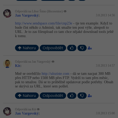
Odpovídá na Libor Šimo (libcosenior)
Jan Vargovský
:
3.8.2013 14:56
http://www.sendspace.com/file/cnp23e
- tje ten example. Když to
bude číst někdo z Adminů, tak smažte ten post výše, alespoň to
URL. Je to zas fileupload co tam chce nějaké download tools ještě
k tomu.
Nahoru
Odpovědět
Odpovídá na Jan Vargovský
Kit
:
3.8.2013 14:57
Mně se osvědčilo
http://uloziste.com
- dá se tam nacpat 300 MB
přes HTTP nebo 1500 MB přes FTP. Vydrží to tam přes měsíc,
pak to smažou. Dá se to průběžně updatovat podle potřeby. Obsah
se skrývá za URL, které sem pošleš.
Nahoru
Odpovědět
Odpovídá na Kit
Jan Vargovský
:
3.8.2013 15:00