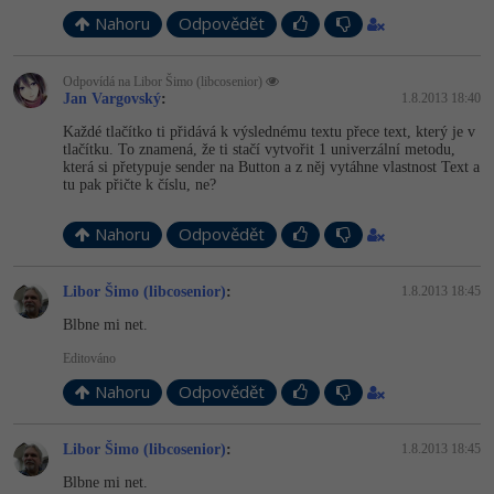
Nahoru
Odpovědět
Odpovídá na Libor Šimo (libcosenior)
Jan Vargovský
:
1.8.2013 18:40
Každé tlačítko ti přidává k výslednému textu přece text, který je v
tlačítku. To znamená, že ti stačí vytvořit 1 univerzální metodu,
která si přetypuje sender na Button a z něj vytáhne vlastnost Text a
tu pak přičte k číslu, ne?
Nahoru
Odpovědět
Libor Šimo (libcosenior)
:
1.8.2013 18:45
Blbne mi net.
Editováno
Nahoru
Odpovědět
Libor Šimo (libcosenior)
:
1.8.2013 18:45
Blbne mi net.