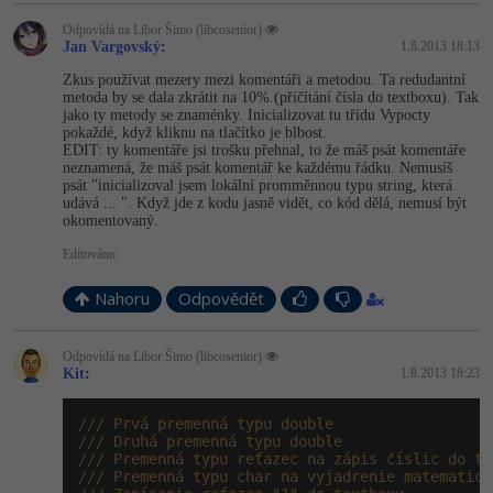
-30%
Kariéra
-80%
Marketing
Adobe Illustrator
Odpovídá na Libor Šimo (libcosenior)
Jan Vargovský
:
1.8.2013 18:13
Pro firmy
-30%
WordPress
Adobe Lightroom
Zkus používat mezery mezi komentáři a metodou. Ta redudantní
metoda by se dala zkrátit na 10%.(přičítání čísla do textboxu). Tak
-30%
jako ty metody se znaménky. Inicializovat tu třídu Vypocty
-15%
SEO
Adobe XD
pokaždé, když kliknu na tlačítko je blbost.
EDIT: ty komentáře jsi trošku přehnal, to že máš psát komentáře
-25%
neznamená, že máš psát komentář ke každému řádku. Nemusíš
UX
Adobe InDesign
psát "inicializoval jsem lokální promměnnou typu string, která
udává ... ". Když jde z kodu jasně vidět, co kód dělá, nemusí být
okomentovaný.
Business
Adobe After Effects
Editováno
-25%
-80%
Kryptoměny
Blender
Nahoru
Odpovědět
-30%
Copywriting
Inkscape
Odpovídá na Libor Šimo (libcosenior)
-80%
Kit
:
1.8.2013 18:23
-80%
MS Office
Fotografování
/// Prvá premenná typu double
Google Dokumenty
Video
/// Druhá premenná typu double
/// Premenná typu reťazec na zápis číslic do te
/// Premenná typu char na vyjadrenie matematick
Time management
Ostatní