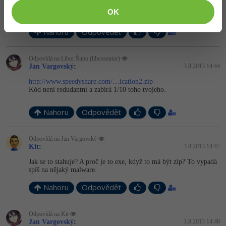
Protože to ani zmenšené není. Dej mi chvíli a uploadnu ti to
example project.
OK
Nahoru
Odpovědět
Odpovídá na Libor Šimo (libcosenior)
Jan Vargovský
:
3.8.2013 14:44
http://www.speedyshare.com/…ication2.zip
Kód není redudantní a zabírá 1/10 toho tvojeho.
Nahoru
Odpovědět
Odpovídá na Jan Vargovský
Kit
:
3.8.2013 14:47
Jak se to stahuje? A proč je to exe, když to má být zip? To vypadá
spíš na nějaký malware.
Nahoru
Odpovědět
Odpovídá na Kit
Jan Vargovský
:
3.8.2013 14:48