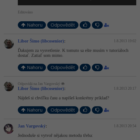
Editováno
Nahoru
Odpovědět
Libor Šimo (libcosenior)
:
1.8.2013 19:02
Ďakujem za vysvetlenie. K tomuto sa ešte musím v tutoriáloch
dostať. Zatiaľ som mimo.
Nahoru
Odpovědět
Odpovídá na Jan Vargovský
Libor Šimo (libcosenior)
:
1.8.2013 20:17
Nájdeš si chvíľku času a napíšeš konkrétny príklad?
Nahoru
Odpovědět
Jan Vargovský
:
1.8.2013 20:54
Jednoduše si vytvoř nějakou metodu třeba: