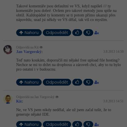
Takové komentáře jsou defaultní ve VS, když napíšeš /// ty
komentáře jsou dobré. Ovšem pro takové metody jsou spíše na
obtíž. Každopádně ty komenty se ti potom přímo ukazuji přes
nápovědu, snad jsi někdy ve VS dělal, tak víš co myslím.
Nahoru
Odpovědět
Odpovídá na Kit
Jan Vargovský
:
3.8.2013 14:50
Teď nato koukám, doporučíš mi nějaké free upload file hosting?
Nechce se mi to držet na dropboxu a zároveň chci, aby to tu bylo
pro ostatní i v budoucnu.
Nahoru
Odpovědět
Odpovídá na Jan Vargovský
Kit
:
3.8.2013 14:51
Ne, ve VS jsem nikdy nedělal, ale už jsem začal tušit, že to
generuje nějaké IDE.
Nahoru
Odpovědět