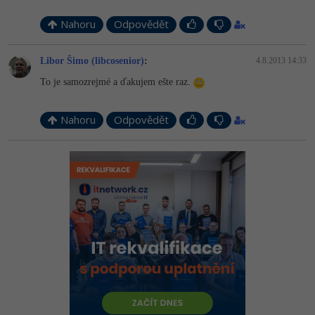
Nahoru
Odpovědět
Libor Šimo (libcosenior)
:
4.8.2013 14:33
To je samozrejmé a ďakujem ešte raz.
Nahoru
Odpovědět