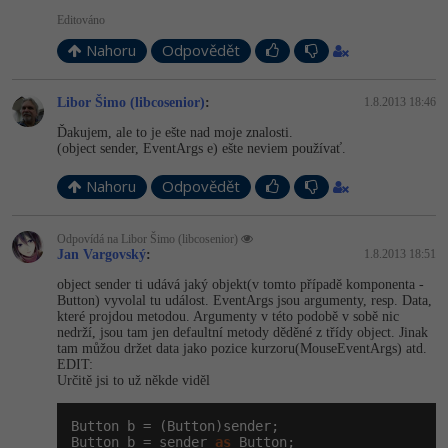
Editováno
Nahoru
Odpovědět
Libor Šimo (libcosenior)
:
1.8.2013 18:46
Ďakujem, ale to je ešte nad moje znalosti.
(object sender, EventArgs e) ešte neviem používať.
Nahoru
Odpovědět
Odpovídá na Libor Šimo (libcosenior)
Jan Vargovský
:
1.8.2013 18:51
object sender ti udává jaký objekt(v tomto případě komponenta -
Button) vyvolal tu událost. EventArgs jsou argumenty, resp. Data,
které projdou metodou. Argumenty v této podobě v sobě nic
nedrží, jsou tam jen defaultní metody děděné z třídy object. Jinak
tam můžou držet data jako pozice kurzoru(Mouse­EventArgs) atd.
EDIT:
Určitě jsi to už někde viděl
Button b = (Button)sender;

Button b = sender 
as
 Button;