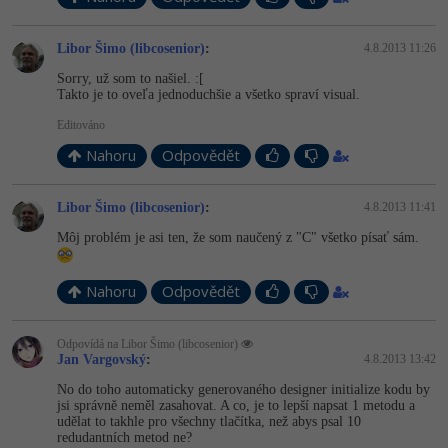
Libor Šimo (libcosenior)
:
4.8.2013 11:26
Sorry, už som to našiel. :[
Takto je to oveľa jednoduchšie a všetko spraví visual.
Editováno
Nahoru
Odpovědět
Libor Šimo (libcosenior)
:
4.8.2013 11:41
Môj problém je asi ten, že som naučený z "C" všetko písať sám.
Nahoru
Odpovědět
Odpovídá na Libor Šimo (libcosenior)
Jan Vargovský
:
4.8.2013 13:42
No do toho automaticky generovaného designer initialize kodu by
jsi správně neměl zasahovat. A co, je to lepší napsat 1 metodu a
udělat to takhle pro všechny tlačítka, než abys psal 10
redudantních metod ne?