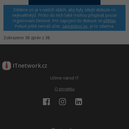
Děláme co je v našich silách, aby byly zdejší diskuze co
nejkvalitnější. Proto do nich také mohou přispívat pouze
registrovaní členové. Pro zapojení do diskuze se
přihlas
.
Pokud ještě nemáš účet,
zaregistruj se
, je to zdarma.
Zobrazeno 38 zpráv z 38.
ITnetwork.cz
Učíme národ IT
O projektu