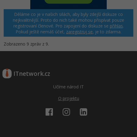
Děláme co je v našich silách, aby byly zdejší diskuze co
nejkvalitnější. Proto do nich také mohou přispívat pouze
registrovaní členové. Pro zapojení do diskuze se
přihlas
.
Pokud ještě nemáš účet,
zaregistruj se
, je to zdarma.
Zobrazeno 9 zpráv z 9.
ITnetwork.cz
Učíme národ IT
O projektu