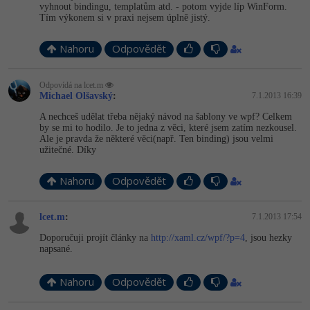
vyhnout bindingu, templatům atd. - potom vyjde líp WinForm.
Tím výkonem si v praxi nejsem úplně jistý.
-41%
Copywriter
Algoritmy
Nahoru
Odpovědět
-10%
WordPress specialista
Umělá inteligence (AI)
Odpovídá na lcet.m
SEO specialista
Pro děti
Michael Olšavský
:
7.1.2013 16:39
A nechceš udělat třeba nějaký návod na šablony ve wpf? Celkem
Více
by se mi to hodilo. Je to jedna z věci, které jsem zatím nezkousel.
Ale je pravda že některé věci(např. Ten binding) jsou velmi
užitečné. Díky
Fórum
Nahoru
Odpovědět
Kurzy e-commerce
lcet.m
:
7.1.2013 17:54
Testování softwaru
Kurzy designu
Doporučuji projít články na
http://xaml.cz/wpf/?p=4
, jsou hezky
napsané.
-80%
Datová analýza
HTML/CSS
Příběhy absolventů
Nahoru
Odpovědět
-80%
Digitální gramotnost
Blog
Photoshop