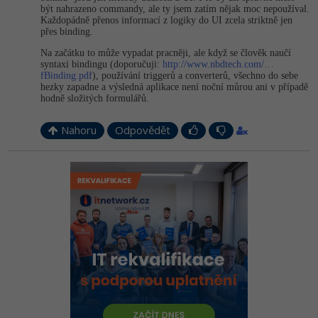
být nahrazeno commandy, ale ty jsem zatím nějak moc nepoužíval.
Každopádně přenos informací z logiky do UI zcela striktně jen
přes binding.
Na začátku to může vypadat pracněji, ale když se člověk naučí
syntaxi bindingu (doporučuji:
http://www.nbdtech.com/…
fBinding.pdf
), používání triggerů a converterů, všechno do sebe
hezky zapadne a výsledná aplikace není noční můrou ani v případě
hodně složitých formulářů.
Nahoru
Odpovědět