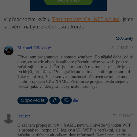
-80%
Vývojář mobilních aplikací
Python
HTML5, CSS3, Bootstrap, SEO
PHP
-80%
Specialista na AI a bigdata
V předchozím kvízu,
Test znalostí C# .NET online
, jsme
JavaScript
SQL a databáze
si ověřili nabyté zkušenosti z kurzu.
JavaScript
-80%
C# Game developer
PHP
Aktivity
Testování a verzování
Python
-80%
Webdesigner
Michael Olšavský
C++
:
2.1.2013 21:47
UML a návrhové vzory
HTML / CSS
Dříve jsem programoval s pomocí winform. Po nějaké době (od té
-80%
Tester
doby, co se zde objevila aplikace převodu měny ve wpf) jsem se
Swift
začal zajímat o wpf. Četl jsem o tom něco v tom smyslu, že je to
React
UML a návrhové vzory
rychlejší, protože zatěžuje grafickou kartu a ne tolik procesor atd.
-80%
Systémový administrátor
Také se mi zdá, že je tam více možností. Zároveň se mi ale moc
Kotlin
nelíbí propojení C# a XAML. Předtím se programovalo stejně v
Spring
MySQL/MariaDB
"kódu" jako v "designu". Jaký máte názor vy?
-80%
Grafik / UX/UI návrhář
C
ASP.NET MVC
MS-SQL
Odpovědět
3D grafik
VB.NET
Django
SQLite
lcet.m
:
7.1.2013 0:29
Projektový manažer
SQL
O žádném propojení C# + XAML nevím. Právě že výhodou WPF
Best practices
je naopak to "rozpojení" logiky a UI. WPF je perfektní, ale na
-80%
Databázový analytik
Návrh SW
začátku je třeba nasát celkem dost informací. Nemá cenu snažit se