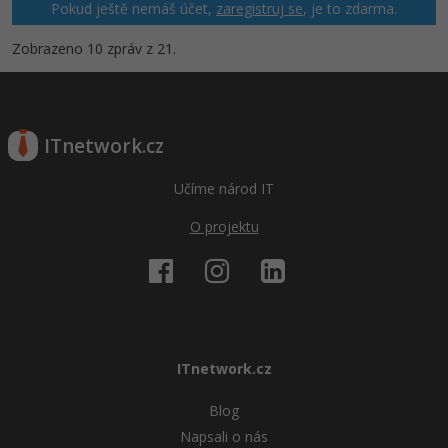
Pokud ještě nemáš účet,
zaregistruj se
, je to zdarma.
Zobrazeno 10 zpráv z 21.
ITnetwork.cz
Učíme národ IT
O projektu
ITnetwork.cz
Blog
Napsali o nás