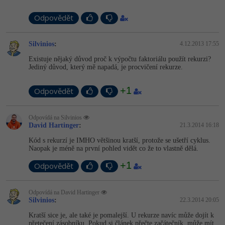
-41%
Copywriter
Odpovědět
Algoritmy
-10%
WordPress specialista
Umělá inteligence (AI)
Silvinios
:
4.12.2013 17:55
Existuje nějaký důvod proč k výpočtu faktoriálu použít rekurzi?
SEO specialista
Pro děti
Jediný důvod, který mě napadá, je procvičení rekurze.
+1
Více
Odpovědět
Fórum
Odpovídá na Silvinios
David Hartinger
:
21.3.2014 16:18
Kód s rekurzí je IMHO většinou kratší, protože se ušetří cyklus.
Kurzy e-commerce
Naopak je méně na první pohled vidět co že to vlastně dělá.
Testování softwaru
+1
Odpovědět
Kurzy designu
-80%
Datová analýza
HTML/CSS
Příběhy absolventů
Odpovídá na David Hartinger
Silvinios
:
22.3.2014 20:05
-80%
Digitální gramotnost
Blog
Photoshop
Kratší sice je, ale také je pomalejší. U rekurze navíc může dojít k
přetečení zásobníku. Pokud si článek přečte začátečník, může mít