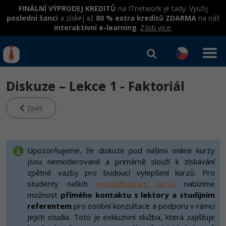
FINÁLNÍ VÝPRODEJ KREDITŮ
na ITnetwork je tady. Využij
poslední šanci
a získej až
80 % extra kreditů ZDARMA
na náš
interaktivní e-learning
.
Zjisti více:
IT kurzy
Od
0 Kč
Diskuze – Lekce 1 - Faktoriál
Přihlásit se
|
Registrovat
IT e-learning
Rekvalifikace a kurzy
hrazené úřadem práce
Zpět
Kurzy IT profesí
Workshopy zdarma
Junior programátor
Kurzy programování
Umělá inteligence v praxi
Upozorňujeme, že diskuze pod našimi online kurzy
Školení
jsou nemoderované a primárně slouží k získávání
Programátor WWW aplikací
Jak začít?
Datová analýza v praxi
zpětné vazby pro budoucí vylepšení kurzů. Pro
Základy programování
Školení dle technologií
-80%
studenty našich
rekvalifikačních kurzů
nabízíme
Senior programátor
Java
možnost
přímého kontaktu s lektory a studijním
Objektové programování - OOP
C# .NET
referentem
pro osobní konzultace a podporu v rámci
-80%
Front-end developer
C#.NET
jejich studia. Toto je exkluzivní služba, která zajišťuje
Umělá inteligence
Java