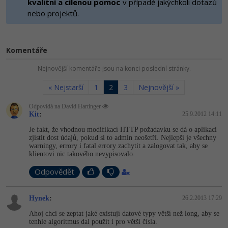
kvalitní a cílenou pomoc
v případě jakýchkoli dotazů
-80%
Vývojář mobilních aplikací
Python
nebo projektů.
HTML5, CSS3, Bootstrap, SEO
PHP
-80%
Specialista na AI a bigdata
JavaScript
SQL a databáze
JavaScript
Komentáře
-80%
C# Game developer
PHP
Testování a verzování
Python
Nejnovější komentáře jsou na konci poslední stránky.
-80%
Webdesigner
C++
« Nejstarší
1
2
3
Nejnovější »
UML a návrhové vzory
HTML / CSS
-80%
Tester
Swift
Odpovídá na David Hartinger
React
Kit
:
25.9.2012 14:11
UML a návrhové vzory
-80%
Systémový administrátor
Kotlin
Je fakt, že vhodnou modifikací HTTP požadavku se dá o aplikaci
Spring
zjistit dost údajů, pokud si to admin neošetří. Nejlepší je všechny
MySQL/MariaDB
warningy, errory i fatal errory zachytit a zalogovat tak, aby se
-80%
Grafik / UX/UI návrhář
C
klientovi nic takového nevypisovalo.
ASP.NET MVC
MS-SQL
Odpovědět
3D grafik
VB.NET
Django
SQLite
Projektový manažer
Hynek
:
26.2.2013 17:29
SQL
Best practices
Ahoj chci se zeptat jaké existují datové typy větší než long, aby se
-80%
Databázový analytik
tenhle algoritmus dal použít i pro větší čísla.
Návrh SW