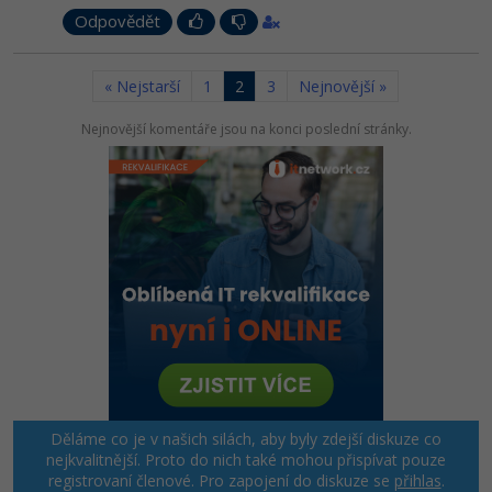
Odpovědět
« Nejstarší
1
2
3
Nejnovější »
Nejnovější komentáře jsou na konci poslední stránky.
Děláme co je v našich silách, aby byly zdejší diskuze co
nejkvalitnější. Proto do nich také mohou přispívat pouze
registrovaní členové. Pro zapojení do diskuze se
přihlas
.