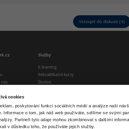
Vstoupit do diskuze (4)
rk.cz
Služby
E-learning
tu
Rekvalifikační kurzy
 nás
Školení
Pro firmy
stému
ívá cookies
 podmínky
reklam, poskytování funkcí sociálních médií a analýze naší návš
 Informace o tom, jak náš web používáte, sdílíme se svými par
analýzy. Partneři tyto údaje mohou zkombinovat s dalšími informa
kali v důsledku toho, že používáte jejich služby.