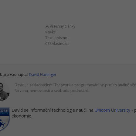
Všechny články
v sekci
Text a písmo -
CSS vlastnosti
k pro vás napsal
David Hartinger
David je zakladatelem ITnetwork a programování se profesionálně věnu
Nirvanu, nemovitosti a svobodu podnikání.
David se informační technologie naučil na
Unicorn University
- 
ekonomie.