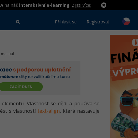
MA
na náš
interaktivní e-learning
.
Zjisti více:
Přihlásit se
Registrovat
3 manuál
lementu. Vlastnost se dědí a používá se
ést s vlastností
text-align
, která nastavuje