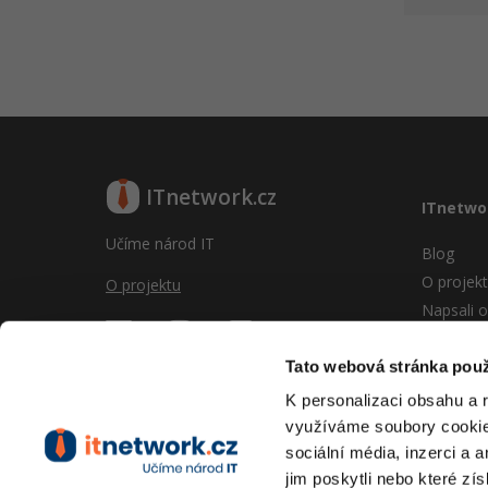
ITnetwork.cz
ITnetwo
Učíme národ IT
Blog
O projek
O projektu
Napsali o
Reklama
Vývoj sy
Tato webová stránka použ
Provozní
K personalizaci obsahu a 
RSS
využíváme soubory cookie.
Kontakt
sociální média, inzerci a 
jim poskytli nebo které zís