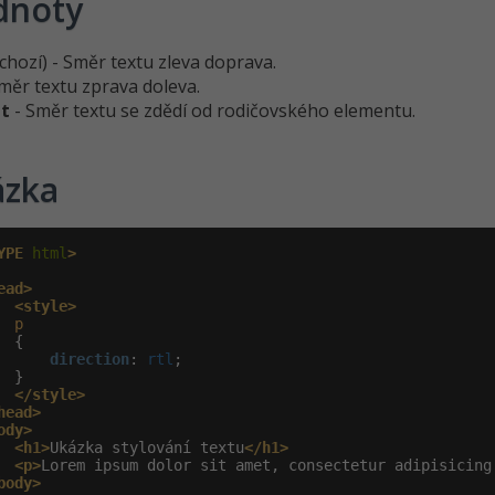
dnoty
chozí) - Směr textu zleva doprava.
měr textu zprava doleva.
it
- Směr textu se zdědí od rodičovského elementu.
ázka
YPE
 html
>
ead>
<style>
p
 {

direction
:
 rtl
;

 }

</style>
head>
ody>
<h1>
Ukázka stylování textu
</h1>
<p>
Lorem ipsum dolor sit amet, consectetur adipisicing
body>