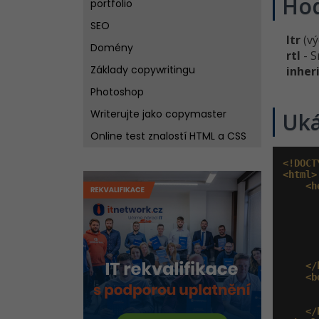
Ho
portfolio
SEO
ltr
(vý
Domény
rtl
- S
Základy copywritingu
inher
Photoshop
Writerujte jako copymaster
Uk
Online test znalostí HTML a CSS
<!DOCT
<html>
<h
       
       
</
<b
</