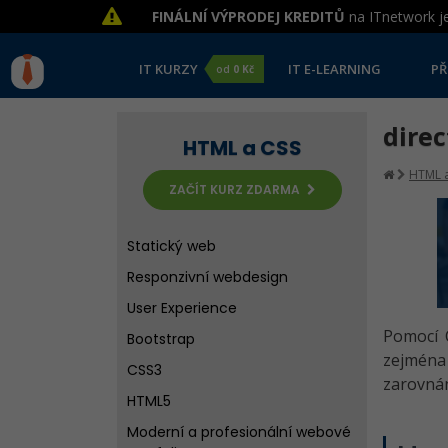
FINÁLNÍ VÝPRODEJ KREDITŮ
na ITnetwork je
IT KURZY
IT E-LEARNING
PŘ
od
0 Kč
direc
HTML a CSS
HTML a
ZAČÍT KURZ ZDARMA
Statický web
Responzivní webdesign
User Experience
Pomocí 
Bootstrap
zejména 
CSS3
zarovnán
HTML5
Moderní a profesionální webové