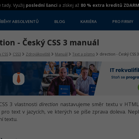
 tady. Využij
poslední šanci
a získej až
80 % extra kreditů ZDAR
ÍBĚHY ABSOLVENTŮ
BLOG
KARIÉRA
PRO FIRMY
tion - Český CSS 3 manuál
 CSS
CSS3
Zdrojákoviště
Manuál
Text a písmo
direction - Český CSS 
CSS 3 vlastnosti
direction
nastavujeme směr textu v HTML e
pro text v jazycích, ve kterých se píše zprava doleva. Nepl
í textu.