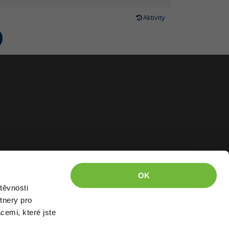
Aktivity
OK
těvnosti
tnery pro
cemi, které jste