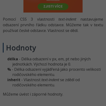
-80%
Vývojář mobilních aplikací
-80%
Python
Digitální gramotnost
Photoshop
HTML5, CSS3, Bootstrap, SEO
PHP
-80%
-30%
Specialista na AI a bigdata
-80%
JavaScript
Marketing
Adobe Illustrator
Pomocí CSS 3 vlastnosti
text-indent
nastavujeme
SQL a databáze
JavaScript
-80%
odsazení prvního řádku odstavce. Můžeme tak v textu
C# Game developer
-30%
PHP
WordPress
Adobe Lightroom
používat české odstavce. Vlastnost se dědí.
Testování a verzování
Python
-80%
-30%
Webdesigner
-15%
C++
SEO
Adobe XD
UML a návrhové vzory
HTML / CSS
Hodnoty
-80%
Tester
-25%
Swift
UX
Adobe InDesign
React
UML a návrhové vzory
-80%
délka
- Délka odsazení v px, em, pt nebo jiných
Systémový administrátor
Kotlin
Business
Adobe After Effects
jednotkách. Výchozí hodnota je 0.
Spring
MySQL/MariaDB
-80%
%
- Délka odsazení vyjádřená jako procento velikosti
-25%
Grafik / UX/UI návrhář
-80%
C
Kryptoměny
Blender
rodičovského elementu.
ASP.NET MVC
MS-SQL
inherit
- Vlastnost
text-indent
se zdědí od
-30%
3D grafik
VB.NET
Copywriting
Inkscape
rodičovského elementu.
Django
SQLite
-80%
Projektový manažer
-80%
SQL
Můžeme úvést i záporné hodnoty.
MS Office
Fotografování
Best practices
-80%
Databázový analytik
Návrh SW
Google Dokumenty