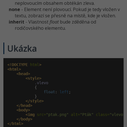
Video
neplovoucím obsahem obtékán zleva.
-41%
none
- Element není plovoucí. Pokud je tedy vložen v
Copywriter
Algoritmy
Time management
Ostatní
textu, zobrazí se přesně na místě, kde je vložen.
inherit
- Vlastnost
float
bude zděděna od
-10%
WordPress specialista
Umělá inteligence (AI)
Windows
Fórum
rodičovského elementu.
SEO specialista
Pro děti
Linux
Příběhy absolventů
Ukázka
Více
Sítě
Blog
Kariéra
Fórum
<!DOCTYPE
 html
>
Kybernetická bezpečnost
<html>
<head>
Pro firmy
<style>
Elektronický podpis
.vlevo
            {

Fórum
float
:
 left
;

            }

</style>
</head>
<body>
<img
 src=
"ptak.png"
 alt=
"Pták"
 class=
"vlevo"
</body>
</html>