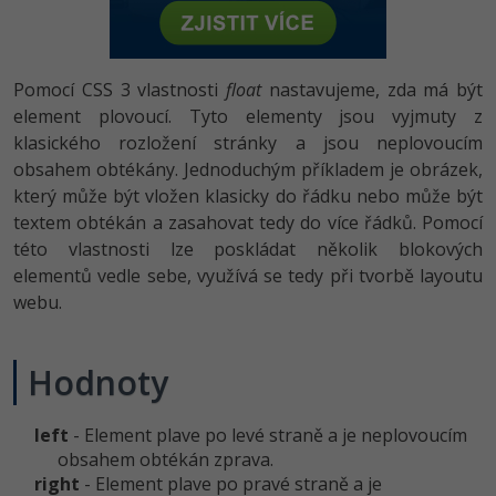
-80%
Vývojář mobilních aplikací
-80%
Python
Digitální gramotnost
Photoshop
HTML5, CSS3, Bootstrap, SEO
PHP
-80%
-30%
Specialista na AI a bigdata
-80%
JavaScript
Marketing
Adobe Illustrator
Pomocí CSS 3 vlastnosti
float
nastavujeme, zda má být
SQL a databáze
JavaScript
-80%
element plovoucí. Tyto elementy jsou vyjmuty z
C# Game developer
-30%
PHP
WordPress
Adobe Lightroom
klasického rozložení stránky a jsou neplovoucím
Testování a verzování
Python
-80%
obsahem obtékány. Jednoduchým příkladem je obrázek,
-30%
Webdesigner
-15%
C++
SEO
Adobe XD
který může být vložen klasicky do řádku nebo může být
UML a návrhové vzory
HTML / CSS
-80%
textem obtékán a zasahovat tedy do více řádků. Pomocí
Tester
-25%
Swift
UX
Adobe InDesign
této vlastnosti lze poskládat několik blokových
React
UML a návrhové vzory
-80%
elementů vedle sebe, využívá se tedy při tvorbě layoutu
Systémový administrátor
Kotlin
Business
Adobe After Effects
webu.
Spring
MySQL/MariaDB
-80%
-25%
Grafik / UX/UI návrhář
-80%
C
Kryptoměny
Blender
ASP.NET MVC
MS-SQL
Hodnoty
-30%
3D grafik
VB.NET
Copywriting
Inkscape
Django
SQLite
-80%
Projektový manažer
left
- Element plave po levé straně a je neplovoucím
-80%
SQL
MS Office
Fotografování
Best practices
obsahem obtékán zprava.
-80%
right
- Element plave po pravé straně a je
Databázový analytik
Návrh SW
Google Dokumenty