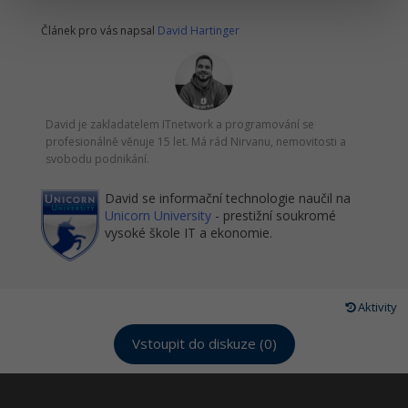
Článek pro vás napsal
David Hartinger
David je zakladatelem ITnetwork a programování se
profesionálně věnuje 15 let. Má rád Nirvanu, nemovitosti a
svobodu podnikání.
David se informační technologie naučil na
Unicorn University
- prestižní soukromé
vysoké škole IT a ekonomie.
Aktivity
Vstoupit do diskuze (0)