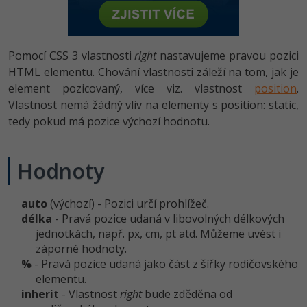
-80%
Vývojář mobilních aplikací
-80%
Python
Digitální gramotnost
Photoshop
HTML5, CSS3, Bootstrap, SEO
PHP
-80%
-30%
Specialista na AI a bigdata
-80%
JavaScript
Marketing
Adobe Illustrator
Pomocí CSS 3 vlastnosti
right
nastavujeme pravou pozici
SQL a databáze
JavaScript
-80%
HTML elementu. Chování vlastnosti záleží na tom, jak je
C# Game developer
-30%
PHP
WordPress
Adobe Lightroom
element pozicovaný, více viz. vlastnost
position
.
Testování a verzování
Python
-80%
Vlastnost nemá žádný vliv na elementy s position: static,
-30%
Webdesigner
-15%
C++
SEO
Adobe XD
tedy pokud má pozice výchozí hodnotu.
UML a návrhové vzory
HTML / CSS
-80%
Tester
-25%
Swift
UX
Adobe InDesign
React
UML a návrhové vzory
Hodnoty
-80%
Systémový administrátor
Kotlin
Business
Adobe After Effects
Spring
MySQL/MariaDB
-80%
-25%
auto
(výchozí) - Pozici určí prohlížeč.
Grafik / UX/UI návrhář
-80%
C
Kryptoměny
Blender
délka
- Pravá pozice udaná v libovolných délkových
ASP.NET MVC
MS-SQL
jednotkách, např. px, cm, pt atd. Můžeme uvést i
-30%
3D grafik
VB.NET
Copywriting
Inkscape
záporné hodnoty.
Django
SQLite
%
- Pravá pozice udaná jako část z šířky rodičovského
-80%
Projektový manažer
-80%
SQL
MS Office
Fotografování
elementu.
Best practices
inherit
- Vlastnost
right
bude zděděna od
-80%
Databázový analytik
Návrh SW
Google Dokumenty