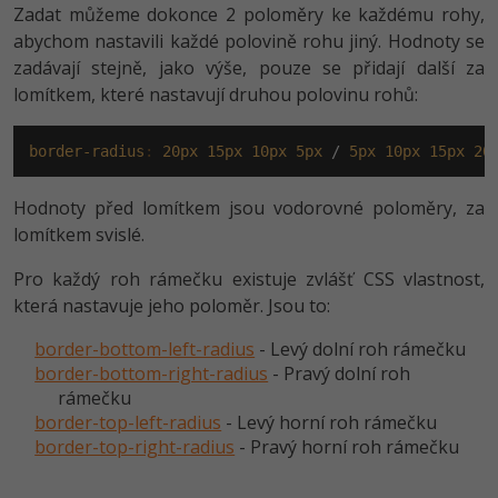
Zadat můžeme dokonce 2 poloměry ke každému rohy,
abychom nastavili každé polovině rohu jiný. Hodnoty se
zadávají stejně, jako výše, pouze se přidají další za
lomítkem, které nastavují druhou polovinu rohů:
border-radius
:
20px
15px
10px
5px
 / 
5px
10px
15px
20
Hodnoty před lomítkem jsou vodorovné poloměry, za
lomítkem svislé.
Pro každý roh rámečku existuje zvlášť CSS vlastnost,
která nastavuje jeho poloměr. Jsou to:
border-bottom-left-radius
- Levý dolní roh rámečku
border-bottom-right-radius
- Pravý dolní roh
rámečku
border-top-left-radius
- Levý horní roh rámečku
border-top-right-radius
- Pravý horní roh rámečku