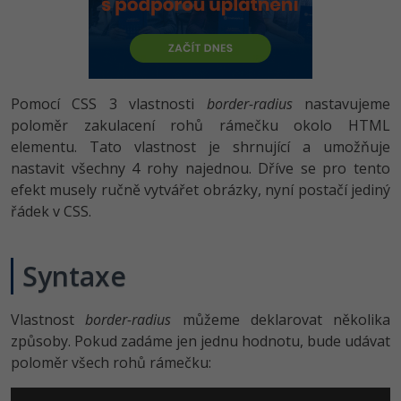
-80%
Vývojář mobilních aplikací
-80%
Python
Digitální gramotnost
Photoshop
HTML5, CSS3, Bootstrap, SEO
PHP
-80%
-30%
Specialista na AI a bigdata
-80%
JavaScript
Marketing
Adobe Illustrator
SQL a databáze
JavaScript
-80%
C# Game developer
-30%
PHP
Pomocí CSS 3 vlastnosti
border-radius
nastavujeme
WordPress
Adobe Lightroom
Testování a verzování
Python
poloměr zakulacení rohů rámečku okolo HTML
-80%
-30%
Webdesigner
-15%
C++
elementu. Tato vlastnost je shrnující a umožňuje
SEO
Adobe XD
UML a návrhové vzory
HTML / CSS
nastavit všechny 4 rohy najednou. Dříve se pro tento
-80%
Tester
-25%
Swift
UX
efekt musely ručně vytvářet obrázky, nyní postačí jediný
Adobe InDesign
React
UML a návrhové vzory
řádek v CSS.
-80%
Systémový administrátor
Kotlin
Business
Adobe After Effects
Spring
MySQL/MariaDB
-80%
-25%
Grafik / UX/UI návrhář
Syntaxe
-80%
C
Kryptoměny
Blender
ASP.NET MVC
MS-SQL
-30%
3D grafik
VB.NET
Copywriting
Inkscape
Vlastnost
border-radius
můžeme deklarovat několika
Django
SQLite
způsoby. Pokud zadáme jen jednu hodnotu, bude udávat
-80%
Projektový manažer
-80%
SQL
MS Office
Fotografování
poloměr všech rohů rámečku:
Best practices
-80%
Databázový analytik
Návrh SW
Google Dokumenty