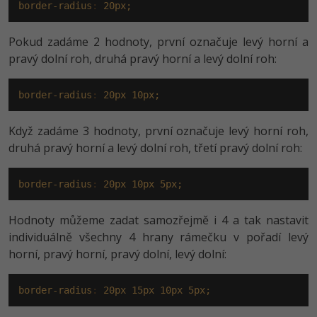
Video
border-radius
:
20px;
-41%
Copywriter
Algoritmy
Time management
Ostatní
Pokud zadáme 2 hodnoty, první označuje levý horní a
-10%
pravý dolní roh, druhá pravý horní a levý dolní roh:
WordPress specialista
Umělá inteligence (AI)
Windows
Fórum
SEO specialista
Pro děti
border-radius
:
20px
10px;
Linux
Příběhy absolventů
Více
Když zadáme 3 hodnoty, první označuje levý horní roh,
Sítě
Blog
druhá pravý horní a levý dolní roh, třetí pravý dolní roh:
Kariéra
Fórum
Kybernetická bezpečnost
border-radius
:
20px
10px
5px;
Pro firmy
Elektronický podpis
Hodnoty můžeme zadat samozřejmě i 4 a tak nastavit
Fórum
individuálně všechny 4 hrany rámečku v pořadí levý
horní, pravý horní, pravý dolní, levý dolní:
border-radius
:
20px
15px
10px
5px;