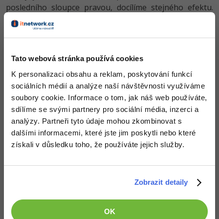
posledního sloupce pravou, docílíme stejného efektu.
Pak už stačí nastavit
border-radius
rohovým buňkám
tabulky. Jen je ještě třeba dát pozor na hlavičkové buňky
(
th
), hlavičku tabulky (
thead
) a patičku tabulky (
tfoot
).
Tato webová stránka používá cookies
CSS kód
K personalizaci obsahu a reklam, poskytování funkcí
sociálních médií a analýze naší návštěvnosti využíváme
soubory cookie. Informace o tom, jak náš web používáte,
/*Nastavení separovaných buněk a nulové vzdálenosti 
table.roundedCorners{
sdílíme se svými partnery pro sociální média, inzerci a
border-collapse
:
separate;
analýzy. Partneři tyto údaje mohou zkombinovat s
border-spacing
:
0px;
}

dalšími informacemi, které jste jim poskytli nebo které
získali v důsledku toho, že používáte jejich služby.
/*Vypnutí pravých a dolních rámečků*/
table.roundedCorners
td
, 
table.roundedCorners
th{
border-style
:
solid
none
none
solid;
/*Nastavení dolního rámečku posledním buňkám (td, th
Zobrazit detaily
table.roundedCorners
 :
not(
thead
)
:
not(
tbody
)
tr
:last-
table.roundedCorners
 :
not(
thead
)
:
not(
tbody
)
tr
:last-
table.roundedCorners
tbody
:last-child
tr
:last-chil
table.roundedCorners
tbody
:last-child
tr
:last-chil
OK