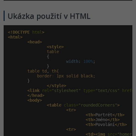
Ukázka použití v HTML
<!DOCTYPE
 html
>
<html>
<head>
<style>
table
                {

width
:
 100%
;

                }

table
td
, 
th{
border
:
1px
solid
black;
        }

</style>
<link
 rel=
"stylesheet"
 type=
"text/css"
 href=
</head>
<body>
<table
 class=
"roundedCorners"
>
<tr>
<th>
Portrét
</th>
<th>
Jméno
</th>
<th>
Povolání
</th>
<tr>
<td><img
 src=
"homer.