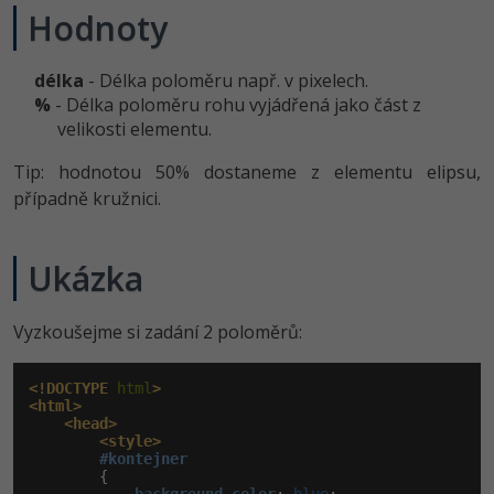
Hodnoty
délka
- Délka poloměru např. v pixelech.
%
- Délka poloměru rohu vyjádřená jako část z
velikosti elementu.
Tip: hodnotou 50% dostaneme z elementu elipsu,
případně kružnici.
Ukázka
Vyzkoušejme si zadání 2 poloměrů:
<!DOCTYPE
 html
>
<html>
<head>
<style>
#kontejner
        {
