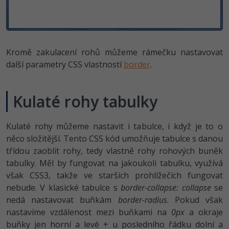
Kromě zakulacení rohů můžeme rámečku nastavovat
další parametry CSS vlastností
border
.
Kulaté rohy tabulky
Kulaté rohy můžeme nastavit i tabulce, i když je to o
něco složitější. Tento CSS kód umožňuje tabulce s danou
třídou zaoblit rohy, tedy vlastně rohy rohových buněk
tabulky. Měl by fungovat na jakoukoli tabulku, využívá
však CSS3, takže ve starších prohlížečích fungovat
nebude. V klasické tabulce s
border-collapse: collapse
se
nedá nastavovat buňkám
border-radius
. Pokud však
nastavíme vzdálenost mezi buňkami na
0px
a okraje
buňky jen horní a levé + u posledního řádku dolní a