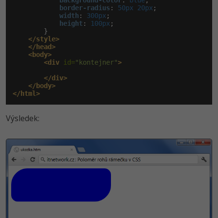
background-color
:
 blue
;

border-radius
:
 50px 20px
;

width
:
 300px
;

height
:
 100px
;

        }

</style>
</head>
<body>
<div
 id=
"kontejner"
>
</div>
</body>
</html>
Výsledek: