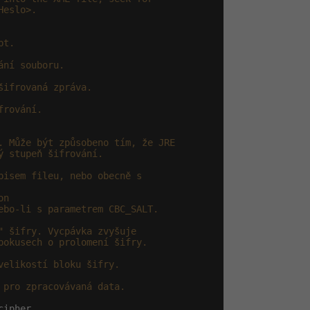
eslo>.

t.

ní souboru.

ifrovaná zpráva.

rování.

. Může být způsobeno tím, že JRE

 stupeň šifrování.

isem fileu, nebo obecně s

n

ebo-li s parametrem CBC_SALT.

 šifry. Vycpávka zvyšuje

okusech o prolomení šifry.

elikostí bloku šifry.

pro zpracovávaná data.

ipher,
