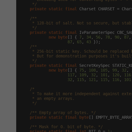
     */
private
static
final
 Charset CHARSET = Char
/**

     * 128-bit of salt. Not so secure, but stab
     */
private
static
final
 IvParameterSpec CBC_SA
new
byte
[] { 
7
, 
34
, 
56
, 
78
, 
90
, 
87
,
87
, 
65
, 
43
 });

/**

     * 256-bit static key. Schould be replaced 
     * But for demonstration purposes it's built
     */
private
static
final
 SecretKeySpec STATIC_K
new
byte
[] { 
75
, 
108
, 
105
, 
99
, 
32
, 
117
, 
109
, 
32
, 
101
, 
120
, 
116
32
, 
115
, 
121
, 
115
, 
116
, 
101
/*

     * To make it more independent against exte
     * an empty arrays.

     */
/** Empty array of bytes. */
private
static
final
byte
[] EMPTY_BYTE_ARRA
/** Mask for 0. bit of byte. */
private
static
final
int
 BIT_0 = 
1
;
