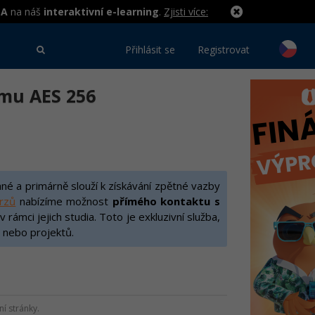
MA
na náš
interaktivní e-learning
.
Zjisti více:
Přihlásit se
Registrovat
tmu AES 256
é a primárně slouží k získávání zpětné vazby
urzů
nabízíme možnost
přímého kontaktu s
rámci jejich studia. Toto je exkluzivní služba,
 nebo projektů.
í stránky.