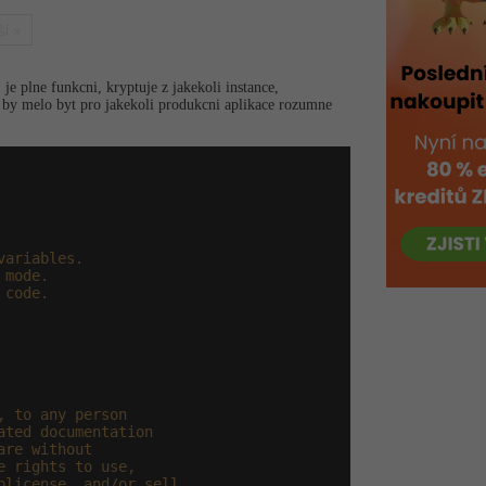
í »
 je plne funkcni, kryptuje z jakekoli instance,
z by melo byt pro jakekoli produkcni aplikace rozumne
ariables.

mode.

code.

 to any person

ted documentation

re without

 rights to use,

license, and/or sell
