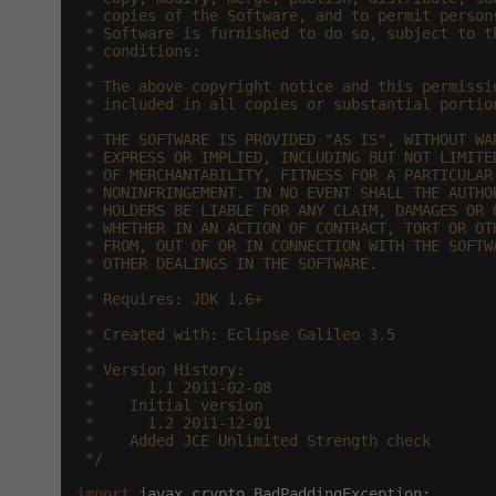
 * copies of the Software, and to permit persons
 * Software is furnished to do so, subject to th
 * conditions:

 *

 * The above copyright notice and this permissio
 * included in all copies or substantial portion
 *

 * THE SOFTWARE IS PROVIDED "AS IS", WITHOUT WAR
 * EXPRESS OR IMPLIED, INCLUDING BUT NOT LIMITED
 * OF MERCHANTABILITY, FITNESS FOR A PARTICULAR 
 * NONINFRINGEMENT. IN NO EVENT SHALL THE AUTHOR
 * HOLDERS BE LIABLE FOR ANY CLAIM, DAMAGES OR O
 * WHETHER IN AN ACTION OF CONTRACT, TORT OR OTH
 * FROM, OUT OF OR IN CONNECTION WITH THE SOFTWA
 * OTHER DEALINGS IN THE SOFTWARE.

 *

 * Requires: JDK 1.6+

 *

 * Created with: Eclipse Galileo 3.5

 *

 * Version History:

 *      1.1 2011-02-08

 *    Initial version

 *      1.2 2011-12-01

 *    Added JCE Unlimited Strength check

 */
import