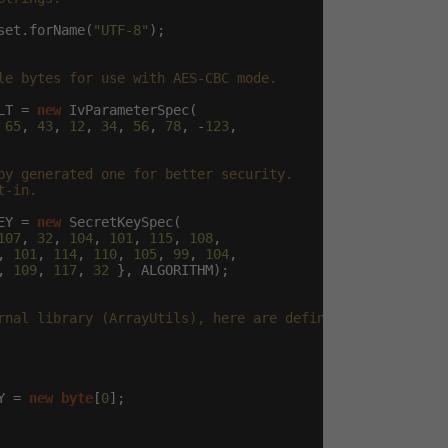
set.forName(
"UTF-8"
);

le bytes for use with AES-CBC mode.

LT = 
new
 IvParameterSpec(

 
65
, 
43
, 
12
, 
34
, 
56
, 
78
, -
123
,

by generated one for better security.

-in.

EY = 
new
 SecretKeySpec(

107
, 
32
, 
104
, 
101
, 
115
, 
108
,

, 
101
, 
114
, 
110
, 
105
, 
99
, 
104
,

, 
109
, 
117
, 
32
 }, ALGORITHM);

rnal library (ArrayUtils), here are defined

Y = 
new
byte
[
0
];
