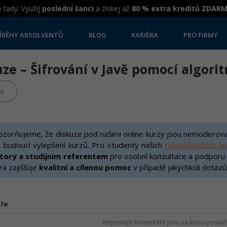
 tady. Využij
poslední šanci
a získej až
80 % extra kreditů ZDAR
ÍBĚHY ABSOLVENTŮ
BLOG
KARIÉRA
PRO FIRMY
ze – Šifrování v Javě pomocí algori
t
zorňujeme, že diskuze pod našimi online kurzy jsou nemoderovan
 budoucí vylepšení kurzů. Pro studenty našich
rekvalifikačních k
ktory a studijním referentem
pro osobní konzultace a podporu v 
rá zajišťuje
kvalitní a cílenou pomoc
v případě jakýchkoli dotazů
ře
Nejnovější komentáře jsou na konci posledn