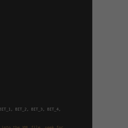
BIT_1, BIT_2, BIT_3, BIT_4,

into the XML file, seek for
