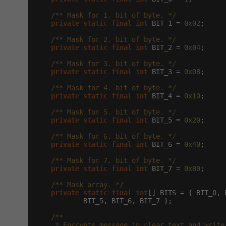
/** Mask for 1. bit of byte. */
private
static
final
int
 BIT_1 = 
0x02
;

/** Mask for 2. bit of byte. */
private
static
final
int
 BIT_2 = 
0x04
;

/** Mask for 3. bit of byte. */
private
static
final
int
 BIT_3 = 
0x08
;

/** Mask for 4. bit of byte. */
private
static
final
int
 BIT_4 = 
0x10
;

/** Mask for 5. bit of byte. */
private
static
final
int
 BIT_5 = 
0x20
;

/** Mask for 6. bit of byte. */
private
static
final
int
 BIT_6 = 
0x40
;

/** Mask for 7. bit of byte. */
private
static
final
int
 BIT_7 = 
0x80
;

/** Mask array. */
private
static
final
int
[] BITS = { BIT_0, 
            BIT_5, BIT_6, BIT_7 };

/**

     * Encrypts message in clear text and write 