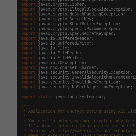
import
import
import
import
import
import
import
import
import
import
import
import
import
import
import
import
import
import
 java.security.NoSuchAlgorithmException;

import
static
 java.lang.System.out;

/**

 * Application for encrypt string using AES with
 *

 * You need to unlock maximal cryptography leve
 * It's about replacing local_policy.jar and US_
 * obtained at http://www.oracle.com/technetwor
 * Name of extension is: Java Cryptography Exte