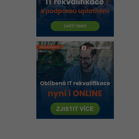
Návrhové vzory v Javě
Anotace
Maven
Moduly
IntelliJ IDEA / NetBeans / Eclipse
Server pro klientské aplikace
JNI
RMI
Kompilace
Metodiky vývoje softwaru v Javě
Algoritmy v Javě
Archiv
Online test znalostí Java