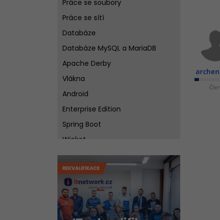
Práce se soubory
Práce se sítí
Databáze
Databáze MySQL a MariaDB
Apache Derby
archen
Vlákna
Čle
Android
Enterprise Edition
Spring Boot
Wicket
Testování
Best practices pro návrh
softwaru v Javě
Git - Verzovací systém křížem
krážem