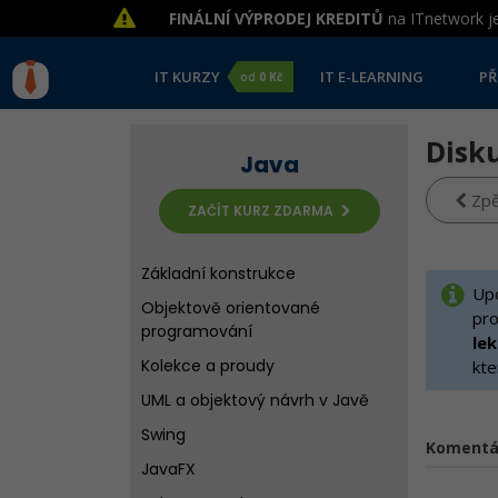
FINÁLNÍ VÝPRODEJ KREDITŮ
na ITnetwork je
IT KURZY
IT E-LEARNING
PŘ
od
0 Kč
Disku
Java
Zpě
ZAČÍT KURZ ZDARMA
Základní konstrukce
Upo
Objektově orientované
pro
programování
le
Kolekce a proudy
kte
UML a objektový návrh v Javě
Swing
Komentá
JavaFX