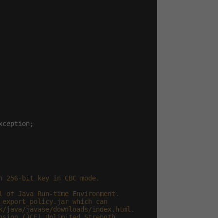
 256-bit key in CBC mode.

l of Java Run-time Environment.

export_policy.jar which can

k/java/javase/downloads/index.html.

nsion (JCE) Unlimited Strength
