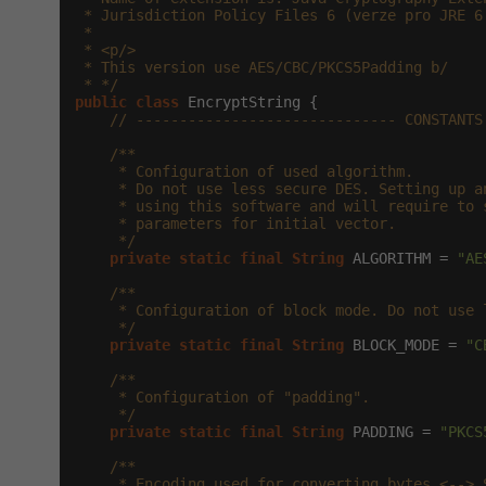
 * Jurisdiction Policy Files 6 (verze pro JRE 6.
 *

 * <p/>

 * This version use AES/CBC/PKCS5Padding b/

 * */
public
class
 EncryptString {

// ------------------------------ CONSTANTS
/**

     * Configuration of used algorithm.

     * Do not use less secure DES. Setting up an
     * using this software and will require to s
     * parameters for initial vector.

     */
private
static
final
String
 ALGORITHM = 
"AE
/**

     * Configuration of block mode. Do not use l
     */
private
static
final
String
 BLOCK_MODE = 
"C
/**

     * Configuration of "padding".

     */
private
static
final
String
 PADDING = 
"PKCS
/**

     * Encoding used for converting bytes <--> S