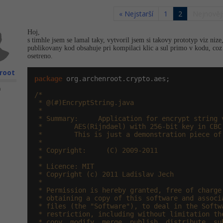
« Nejstarší
1
2
Nejnovějš
Hoj,
s timhle jsem se lamal taky, vytvoril jsem si takovy prototyp viz nize,
publikovany kod obsahuje pri kompilaci klic a sul primo v kodu, co
osetreno.
root
package
 org.archenroot.crypto.aes;

n
/*

 * @(#)EncryptString.java

 *

 * Summary:     Application for encrypt string v
 *        AES(Rijndael) with 256-bit key in CBC 
 *        This is just a demonstration piece of 
 *

 * Copyright:     (C) 2009-2011

 *

 * Licence: MIT

 * Copyright (c) 2011 Ladislav Jech

 *

 * Permission is hereby granted, free of charge,
 * obtaining a copy of this software and associa
 * files (the "Software"), to deal in the Softwa
 * restriction, including without limitation the
 * copy, modify, merge, publish, distribute, sub