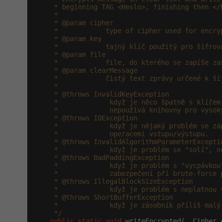
     * beginning TAG <Heslo>, finishing then </H
     *

     * @param cipher

     *            type of cipher used for encryp
     * @param key

     *            tajný klíč použitý pro šifrová
     * @param file

     *            file, do kterého se zapíše zaš
     * @param clearMessage

     *            čistý text zprávy určené k šíf
     *

     * @throws InvalidKeyException

     *             když je něco špatně s klíčem
     *             nepoužívá knihovny pro vysoký
     * @throws IOException

     *             když je nějaký problém se záp
     *             operacemi vstupu/výstupu.

     * @throws InvalidAlgorithmParameterExceptio
     *             když je problém se "solí", n
     * @throws BadPaddingException

     *             když je problém s "vycpávkou"
     *             zabezpečení při brute-force p
     * @throws IllegalBlockSizeException

     *             když je problém s neplatnou v
     * @throws ShortBufferException

     *             když je zásobník příliš malý 
     */
public
static
void
 writeEncrypted(  Cipher c