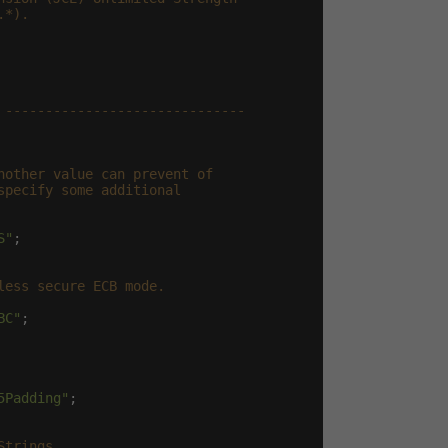
*).

 ------------------------------
other value can prevent of

pecify some additional

S"
;

ess secure ECB mode.

BC"
;

5Padding"
;

trings.
