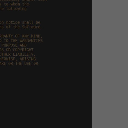
 to whom the

e following

n notice shall be

s of the Software.

RANTY OF ANY KIND,

 TO THE WARRANTIES

PURPOSE AND

S OR COPYRIGHT

THER LIABILITY,

ERWISE, ARISING

RE OR THE USE OR
