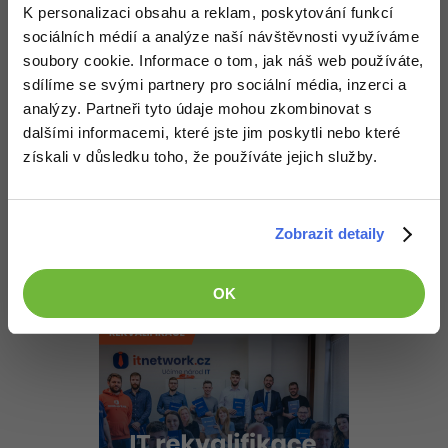
Nahoru
Odpovědět
K personalizaci obsahu a reklam, poskytování funkcí
sociálních médií a analýze naší návštěvnosti využíváme
soubory cookie. Informace o tom, jak náš web používáte,
Odpovídá na Neaktivní uživatel
Silvinios
:
13.6.2015 21:21
sdílíme se svými partnery pro sociální média, inzerci a
Během výpočtu jsi umocnil obě strany rovnice na druhou, což je
analýzy. Partneři tyto údaje mohou zkombinovat s
důsledková úprava, nikoliv ekvivalentní. Kořeny, které jsi získal je
dalšími informacemi, které jste jim poskytli nebo které
proto třeba dosadit do původní rovnice a ověřit, zda jsou řešením.
-2 původní rovnici neřeší.
získali v důsledku toho, že používáte jejich služby.
Mimochodem z rovnice x = sqrt(x+6) plyne, že x je nezáporné,
protože druhá odmocnina je vždy nezáporná (v oboru reálných
čísel).
Zobrazit detaily
+1
Nahoru
Odpovědět
OK