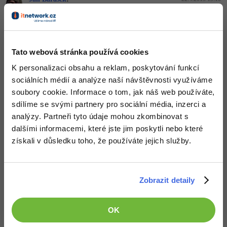
Být tebou, tak se naučím nejprve nějaké numerické metody,
protože analytické řešení rovnic je opravdová věda a správně ji
pochopit trvá opravdu dlouho.
Přečti si třeba něco o metodě "půlení intervalů", přes které lze
Tato webová stránka používá cookies
najít řešení většiny rovnic jedné reálné proměnné s libovolnou
přesností.
K personalizaci obsahu a reklam, poskytování funkcí
Pokud bys měl vstup v tomto tvaru:
sociálních médií a analýze naší návštěvnosti využíváme
A = B
soubory cookie. Informace o tom, jak náš web používáte,
Tak to přepíšeš na (pouhým spojením řetězců):
A-(B)=0
sdílíme se svými partnery pro sociální média, inzerci a
analýzy. Partneři tyto údaje mohou zkombinovat s
A pak jen vesele dosazuješ hodnoty za proměnnou a zkoumáš, kdy
se přiblížíš co nejblíže nule (jakmile budeš blízko, tak budeš
dalšími informacemi, které jste jim poskytli nebo které
kontrolovat v menším intervalu) a tímto způsobem velice
získali v důsledku toho, že používáte jejich služby.
jednoduše a rychle najdeš všechny řešení.
Nahoru
Odpovědět
Zobrazit detaily
Odpovídá na Jan Barášek
aetherofchao
:
23.4.2015 12:52
nad tímto způsobem jsem také uvažoval ale některé rovnice mají
OK
více možných řešení a některé naopak žádné proto jsem toto řešení
zprvu zavrhl nicméně zkusím se na něj ještě podívat každopádně