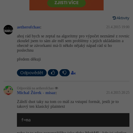
-80%
Vývojář mobilních aplikací
-80%
Python
Digitální gramotnost
Photoshop
HTML5, CSS3, Bootstrap, SEO
PHP
-80%
-30%
Specialista na AI a bigdata
Aktivity
-80%
JavaScript
Marketing
Adobe Illustrator
SQL a databáze
JavaScript
aetherofchao
:
21.4.2015 19:00
-80%
C# Game developer
-30%
PHP
WordPress
Adobe Lightroom
ahoj rád bych se zeptal na algoritmy pro výpočet neznámé z rovnic
Testování a verzování
Python
zkoušel jsem to sám ale měl sem problémy s jejich ukládáním a
-80%
-30%
Webdesigner
obecně se závorkami má-li někdo nějaký nápad rád si ho
-15%
C++
SEO
Adobe XD
poslechnu
UML a návrhové vzory
HTML / CSS
-80%
předem děkuji
Tester
-25%
Swift
UX
Adobe InDesign
React
UML a návrhové vzory
-80%
Odpovědět
Systémový administrátor
Kotlin
Business
Adobe After Effects
Spring
MySQL/MariaDB
-80%
-25%
Grafik / UX/UI návrhář
-80%
Odpovídá na aetherofchao
C
Kryptoměny
Blender
Michal Žůrek - misaz
:
21.4.2015 20:25
ASP.NET MVC
MS-SQL
-30%
3D grafik
Záleží dsot taky na tom co máš za vstupní formát, jestli je to
VB.NET
Copywriting
Inkscape
takový ten klasický plaintext
Django
SQLite
-80%
Projektový manažer
-80%
SQL
MS Office
Fotografování
f=ma
Best practices
-80%
Databázový analytik
Návrh SW
Google Dokumenty