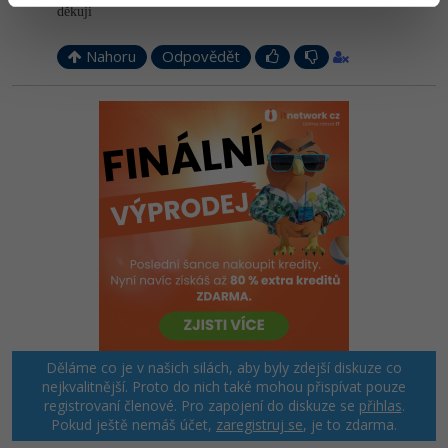
děkuji
Nahoru
Odpovědět
Děláme co je v našich silách, aby byly zdejší diskuze co
nejkvalitnější. Proto do nich také mohou přispívat pouze
registrovaní členové. Pro zapojení do diskuze se
přihlas
.
Pokud ještě nemáš účet,
zaregistruj se
, je to zdarma.