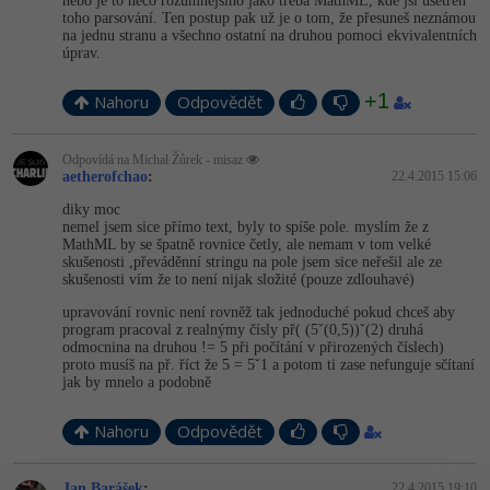
Video
nebo je to něco rozumnějšího jako třeba MathML, kde jsi ušetřen
toho parsování. Ten postup pak už je o tom, že přesuneš neznámou
-41%
na jednu stranu a všechno ostatní na druhou pomoci ekvivalentních
Copywriter
Algoritmy
Time management
Ostatní
úprav.
-10%
WordPress specialista
Umělá inteligence (AI)
Windows
+1
Fórum
Nahoru
Odpovědět
SEO specialista
Pro děti
Linux
Odpovídá na Michal Žůrek - misaz
aetherofchao
:
22.4.2015 15:06
Více
Sítě
diky moc
nemel jsem sice přímo text, byly to spíše pole. myslím že z
MathML by se špatně rovnice četly, ale nemam v tom velké
Fórum
Kybernetická bezpečnost
skušenosti ,převáděnní stringu na pole jsem sice neřešil ale ze
skušenosti vím že to není nijak složité (pouze zdlouhavé)
Elektronický podpis
upravování rovnic není rovněž tak jednoduché pokud chceš aby
program pracoval z realnýmy čísly př( (5ˇ(0,5))ˇ(2) druhá
odmocnina na druhou != 5 při počítání v přirozených číslech)
Fórum
proto musíš na př. říct že 5 = 5ˇ1 a potom ti zase nefunguje sčítaní
jak by mnelo a podobně
Nahoru
Odpovědět
Jan Barášek
:
22.4.2015 19:10