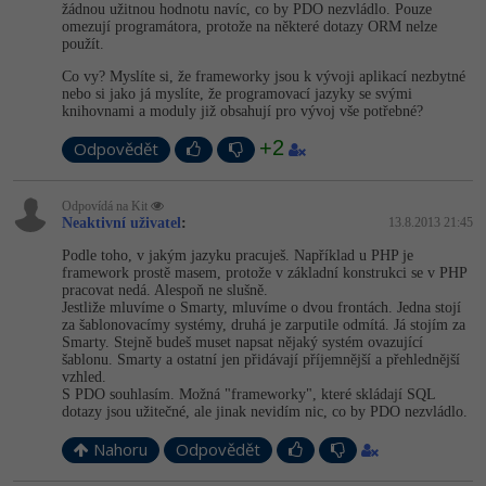
Video
žádnou užitnou hodnotu navíc, co by PDO nezvládlo. Pouze
omezují programátora, protože na některé dotazy ORM nelze
-41%
Copywriter
Algoritmy
použít.
Time management
Ostatní
Co vy? Myslíte si, že frameworky jsou k vývoji aplikací nezbytné
-10%
WordPress specialista
Umělá inteligence (AI)
nebo si jako já myslíte, že programovací jazyky se svými
Windows
Fórum
knihovnami a moduly již obsahují pro vývoj vše potřebné?
SEO specialista
Pro děti
+2
Linux
Odpovědět
Více
Sítě
Odpovídá na Kit
Neaktivní uživatel
:
13.8.2013 21:45
Fórum
Kybernetická bezpečnost
Podle toho, v jakým jazyku pracuješ. Například u PHP je
framework prostě masem, protože v základní konstrukci se v PHP
pracovat nedá. Alespoň ne slušně.
Elektronický podpis
Jestliže mluvíme o Smarty, mluvíme o dvou frontách. Jedna stojí
za šablonovacímy systémy, druhá je zarputile odmítá. Já stojím za
Smarty. Stejně budeš muset napsat nějaký systém ovazující
Fórum
šablonu. Smarty a ostatní jen přidávají příjemnější a přehlednější
vzhled.
S PDO souhlasím. Možná "frameworky", které skládají SQL
dotazy jsou užitečné, ale jinak nevidím nic, co by PDO nezvládlo.
Nahoru
Odpovědět