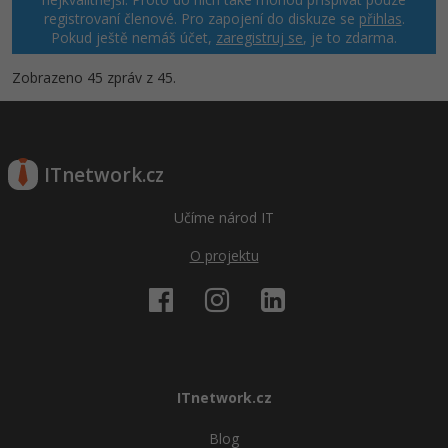
registrovaní členové. Pro zapojení do diskuze se
přihlas
.
Pokud ještě nemáš účet,
zaregistruj se
, je to zdarma.
Zobrazeno 45 zpráv z 45.
ITnetwork.cz
Učíme národ IT
O projektu
ITnetwork.cz
Blog