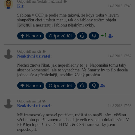
Odpovídá na Neaktivní uživatel
Kit
:
14.8.2013 17:49
Šablona v OOP je podle mne taková, že když třeba v levém
sloupečku chci umístit menu, tak do šablony strčím objekt
$menu
a nezatěžuji šablonu nějakými cykly.
+1
Nahoru
Odpovědět
Odpovídá na Kit
Neaktivní uživatel
:
14.8.2013 17:52
Nechci znova říkat, jak nepřehledný to je. Napomáhá tomu taky
absence komentářů, ale to vynechme. Ve Smarty by to šlo docela
jednoduše a přehledněji, nevídím žádný problém.
Nahoru
Odpovědět
Odpovídá na Kit
Neaktivní uživatel
:
14.8.2013 17:53
Mě frameworky nebaví používat, radši si to napíšu sám, většinu
věcí mohu použít znovu a nebo si je velice snadno doladit sám. V
PHP bych použití viděl, HTML & CSS frameworky jsem
nepochopil.