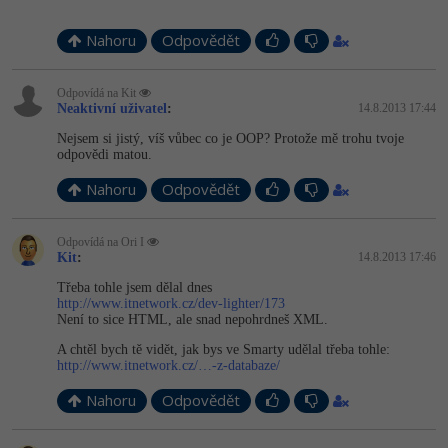
Nahoru
Odpovědět
Odpovídá na Kit
Neaktivní uživatel
:
14.8.2013 17:44
Nejsem si jistý, víš vůbec co je OOP? Protože mě trohu tvoje
odpovědi matou.
Nahoru
Odpovědět
Odpovídá na Ori I
Kit
:
14.8.2013 17:46
Třeba tohle jsem dělal dnes
http://www.itnetwork.cz/dev-lighter/173
Není to sice HTML, ale snad nepohrdneš XML.
A chtěl bych tě vidět, jak bys ve Smarty udělal třeba tohle:
http://www.itnetwork.cz/…-z-databaze/
Nahoru
Odpovědět