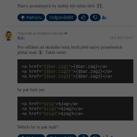
{}
Názvy proměnných by mohly být místo těch
.
Nahoru
Odpovědět
Odpovídá na Neaktivní uživatel
Kit
:
14.8.2013 19:17
Pro odlišení od okolního textu bych před názvy proměnných
$
přidal znak
. Takže místo
<a href=
"{$bar.zig}"
>{$bar.zag}</a>

<a href=
"{$bar.zig2}"
>{$bar.zag2}</a>

<a href=
"{$bar.zig3}"
>{$bar.zag3}</a>
by pak bylo jen
<a href=
"$zig"
>$zag</a>

<a href=
"$zig2"
>$zag2</a>

<a href=
"$zig3"
>$zag3</a>
Nebylo by to pak lepši?