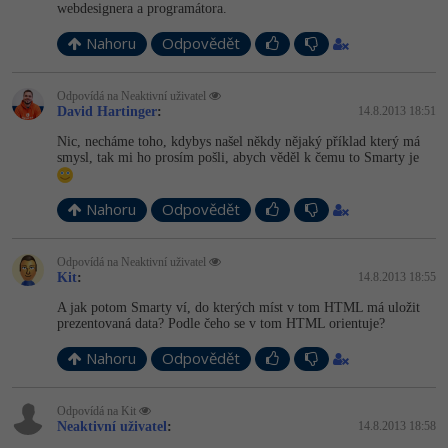
webdesignera a programátora.
Nahoru
Odpovědět
Odpovídá na Neaktivní uživatel
David Hartinger
:
14.8.2013 18:51
Nic, necháme toho, kdybys našel někdy nějaký příklad který má
smysl, tak mi ho prosím pošli, abych věděl k čemu to Smarty je
Nahoru
Odpovědět
Odpovídá na Neaktivní uživatel
Kit
:
14.8.2013 18:55
A jak potom Smarty ví, do kterých míst v tom HTML má uložit
prezentovaná data? Podle čeho se v tom HTML orientuje?
Nahoru
Odpovědět
Odpovídá na Kit
Neaktivní uživatel
:
14.8.2013 18:58