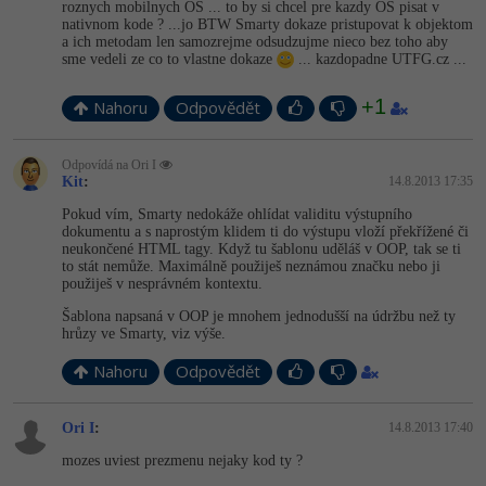
roznych mobilnych OS ... to by si chcel pre kazdy OS pisat v
nativnom kode ? ...jo BTW Smarty dokaze pristupovat k objektom
a ich metodam len samozrejme odsudzujme nieco bez toho aby
sme vedeli ze co to vlastne dokaze
... kazdopadne UTFG.cz ...
+1
Nahoru
Odpovědět
Odpovídá na Ori I
Kit
:
14.8.2013 17:35
Pokud vím, Smarty nedokáže ohlídat validitu výstupního
dokumentu a s naprostým klidem ti do výstupu vloží překřížené či
neukončené HTML tagy. Když tu šablonu uděláš v OOP, tak se ti
to stát nemůže. Maximálně použiješ neznámou značku nebo ji
použiješ v nesprávném kontextu.
Šablona napsaná v OOP je mnohem jednodušší na údržbu než ty
hrůzy ve Smarty, viz výše.
Nahoru
Odpovědět
Ori I
:
14.8.2013 17:40
mozes uviest prezmenu nejaky kod ty ?