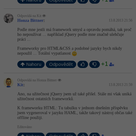
Odpovídá na Kit
Honza Bittner
:
13.8.2013 21:56
Podle mne jestli má framework smysl a opravdu pomáhá, tak proč
ho nepoužívat ... například jQuery podle mne značně ulehčuje
práci ...
Frameworky pro HTML&CSS a podobné jazyky bych nikdy
nepoužil ... Totální vypatlanost
+1
Nahoru
Odpovědět
Odpovídá na Honza Bittner
Kit
:
13.8.2013 21:59
Ano, na užitečnost jQuery jsem už také přišel. Stále mi však uniká
užitečnost ostatních frameworků.
K frameworku HTML: Tu tabulku v jednom dnešním příspěvku
jsem vygeneroval v jazyku HAML, takže takový nástroj občas také
offline použiji.
Editováno