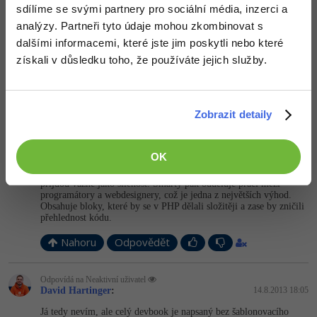
sdílíme se svými partnery pro sociální média, inzerci a
Jinak co se týče frameworků, tak používám jen ty, co jsou
distribuovány jako součást jazyka. Knihovny ani frameworky
analýzy. Partneři tyto údaje mohou zkombinovat s
třetích stran zásadně nepoužívám, jelikož jsou většinou špatně
dalšími informacemi, které jste jim poskytli nebo které
napsané nebo dokonce zbytečné. Není nic horšího, než aplikace
slepená z 10ti super univerzálních frameworků, která by se dala
získali v důsledku toho, že používáte jejich služby.
napsat do pár tříd. A pak se jedna knihovna z toho bastlu změní
nebo zmizí, nechtěl bych
+3
Nahoru
Odpovědět
Zobrazit detaily
Odpovídá na David Hartinger
Neaktivní uživatel
:
14.8.2013 18:03
OK
Nejde ani tak o délku jako o přehlednost. Ty kódy v PHP při
přijdou vážně jako šílenost. Smarty pak odděluje práci mezi
programátory a webdesignery, což je jedna z největších výhod.
Obsahuje bloky, které by se v PHP dělali složitěji a zase by zničili
přehlednost kódu.
Nahoru
Odpovědět
Odpovídá na Neaktivní uživatel
David Hartinger
:
14.8.2013 18:05
Já tedy nevím, ale celý devbook je napsaný bez šablonovacího