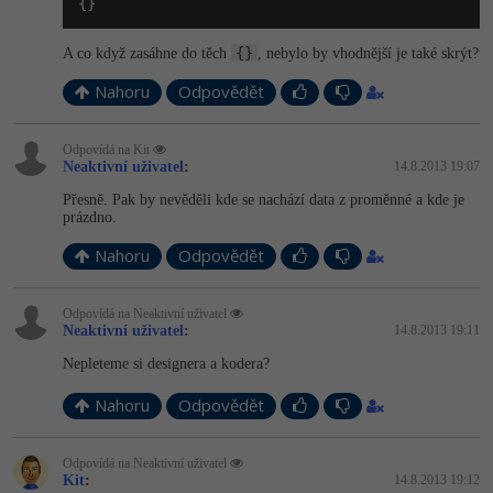
{}
{}
A co když zasáhne do těch
, nebylo by vhodnější je také skrýt?
Nahoru
Odpovědět
Odpovídá na Kit
Neaktivní uživatel
:
14.8.2013 19:07
Přesně. Pak by nevěděli kde se nachází data z proměnné a kde je
prázdno.
Nahoru
Odpovědět
Odpovídá na Neaktivní uživatel
Neaktivní uživatel
:
14.8.2013 19:11
Nepleteme si designera a kodera?
Nahoru
Odpovědět
Odpovídá na Neaktivní uživatel
Kit
:
14.8.2013 19:12