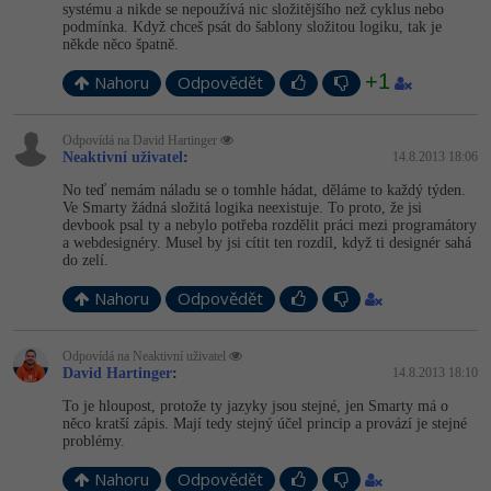
systému a nikde se nepoužívá nic složitějšího než cyklus nebo
podmínka. Když chceš psát do šablony složitou logiku, tak je
někde něco špatně.
+1
Nahoru
Odpovědět
Odpovídá na David Hartinger
Neaktivní uživatel
:
14.8.2013 18:06
No teď nemám náladu se o tomhle hádat, děláme to každý týden.
Ve Smarty žádná složitá logika neexistuje. To proto, že jsi
devbook psal ty a nebylo potřeba rozdělit práci mezi programátory
a webdesignéry. Musel by jsi cítit ten rozdíl, když ti designér sahá
do zelí.
Nahoru
Odpovědět
Odpovídá na Neaktivní uživatel
David Hartinger
:
14.8.2013 18:10
To je hloupost, protože ty jazyky jsou stejné, jen Smarty má o
něco kratší zápis. Mají tedy stejný účel princip a provází je stejné
problémy.
Nahoru
Odpovědět