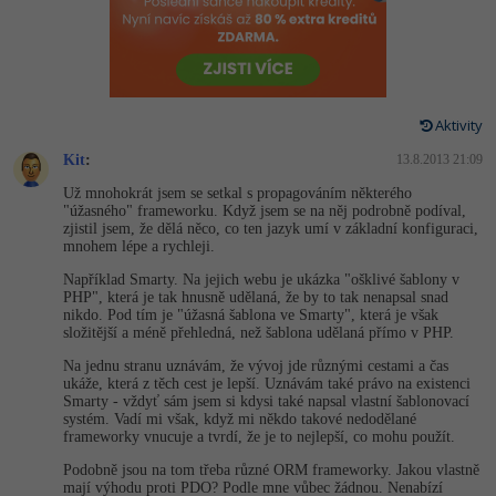
-80%
Vývojář mobilních aplikací
-80%
Python
Digitální gramotnost
Photoshop
HTML5, CSS3, Bootstrap, SEO
PHP
-80%
-30%
Specialista na AI a bigdata
-80%
JavaScript
Marketing
Adobe Illustrator
SQL a databáze
JavaScript
-80%
C# Game developer
-30%
PHP
Aktivity
WordPress
Adobe Lightroom
Testování a verzování
Python
Kit
:
13.8.2013 21:09
-80%
-30%
Webdesigner
-15%
C++
SEO
Adobe XD
Už mnohokrát jsem se setkal s propagováním některého
UML a návrhové vzory
HTML / CSS
"úžasného" frameworku. Když jsem se na něj podrobně podíval,
-80%
Tester
-25%
Swift
zjistil jsem, že dělá něco, co ten jazyk umí v základní konfiguraci,
UX
Adobe InDesign
mnohem lépe a rychleji.
React
UML a návrhové vzory
-80%
Systémový administrátor
Kotlin
Například Smarty. Na jejich webu je ukázka "ošklivé šablony v
Business
Adobe After Effects
PHP", která je tak hnusně udělaná, že by to tak nenapsal snad
Spring
MySQL/MariaDB
nikdo. Pod tím je "úžasná šablona ve Smarty", která je však
-80%
-25%
Grafik / UX/UI návrhář
-80%
C
složitější a méně přehledná, než šablona udělaná přímo v PHP.
Kryptoměny
Blender
ASP.NET MVC
MS-SQL
Na jednu stranu uznávám, že vývoj jde různými cestami a čas
-30%
3D grafik
VB.NET
ukáže, která z těch cest je lepší. Uznávám také právo na existenci
Copywriting
Inkscape
Smarty - vždyť sám jsem si kdysi také napsal vlastní šablonovací
Django
SQLite
systém. Vadí mi však, když mi někdo takové nedodělané
-80%
Projektový manažer
-80%
SQL
frameworky vnucuje a tvrdí, že je to nejlepší, co mohu použít.
MS Office
Fotografování
Best practices
Podobně jsou na tom třeba různé ORM frameworky. Jakou vlastně
-80%
Databázový analytik
Návrh SW
mají výhodu proti PDO? Podle mne vůbec žádnou. Nenabízí
Google Dokumenty