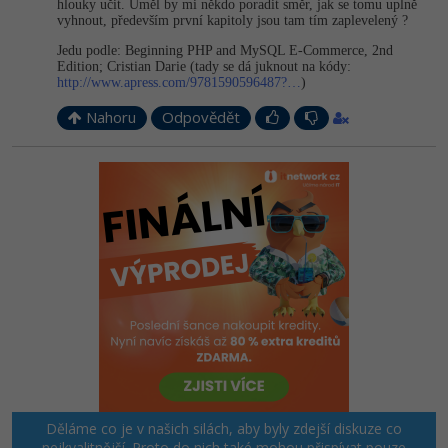
hlouky učit. Uměl by mi někdo poradit směr, jak se tomu uplně
vyhnout, především první kapitoly jsou tam tím zaplevelený ?
Jedu podle: Beginning PHP and MySQL E-Commerce, 2nd
Edition; Cristian Darie (tady se dá juknout na kódy:
http://www.apress.com/9781590596487?…
)
Nahoru
Odpovědět
Děláme co je v našich silách, aby byly zdejší diskuze co
nejkvalitnější. Proto do nich také mohou přispívat pouze