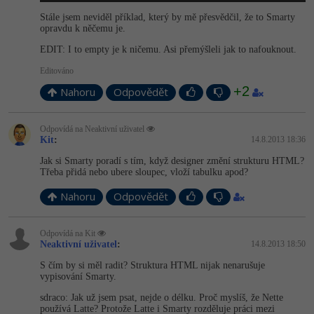
Stále jsem neviděl příklad, který by mě přesvědčil, že to Smarty
opravdu k něčemu je.
EDIT: I to empty je k ničemu. Asi přemýšleli jak to nafouknout.
Editováno
+2
Nahoru
Odpovědět
Odpovídá na Neaktivní uživatel
Kit
:
14.8.2013 18:36
Jak si Smarty poradí s tím, když designer změní strukturu HTML?
Třeba přidá nebo ubere sloupec, vloží tabulku apod?
Nahoru
Odpovědět
Odpovídá na Kit
Neaktivní uživatel
:
14.8.2013 18:50
S čím by si měl radit? Struktura HTML nijak nenarušuje
vypisování Smarty.
sdraco: Jak už jsem psat, nejde o délku. Proč myslíš, že Nette
používá Latte? Protože Latte i Smarty rozděluje práci mezi