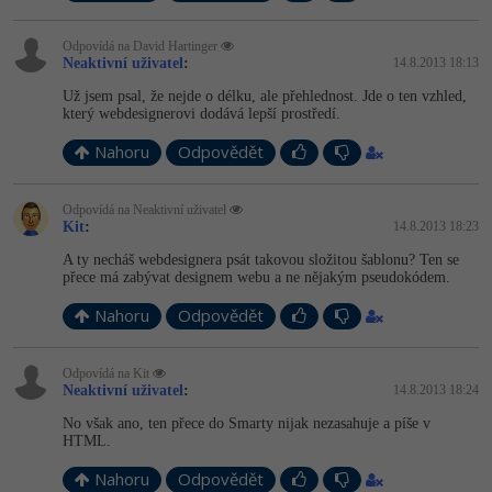
Odpovídá na David Hartinger
Neaktivní uživatel
:
14.8.2013 18:13
Už jsem psal, že nejde o délku, ale přehlednost. Jde o ten vzhled,
který webdesignerovi dodává lepší prostředí.
Nahoru
Odpovědět
Odpovídá na Neaktivní uživatel
Kit
:
14.8.2013 18:23
A ty necháš webdesignera psát takovou složitou šablonu? Ten se
přece má zabývat designem webu a ne nějakým pseudokódem.
Nahoru
Odpovědět
Odpovídá na Kit
Neaktivní uživatel
:
14.8.2013 18:24
No však ano, ten přece do Smarty nijak nezasahuje a píše v
HTML.
Nahoru
Odpovědět