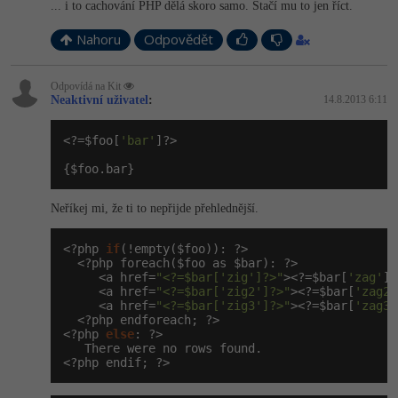
... i to cachování PHP dělá skoro samo. Stačí mu to jen říct.
Nahoru
Odpovědět
Odpovídá na Kit
Neaktivní uživatel
:
14.8.2013 6:11
<?=$foo[
'bar'
]?>

{$foo.bar}
Neříkej mi, že ti to nepřijde přehlednější.
<?php 
if
(!empty($foo)): ?>

  <?php foreach($foo as $bar): ?>

     <a href=
"<?=$bar['zig']?>"
><?=$bar[
'zag'
]?
     <a href=
"<?=$bar['zig2']?>"
><?=$bar[
'zag2'
     <a href=
"<?=$bar['zig3']?>"
><?=$bar[
'zag3'
  <?php endforeach; ?>

<?php 
else
: ?>

   There were no rows found.

<?php endif; ?>