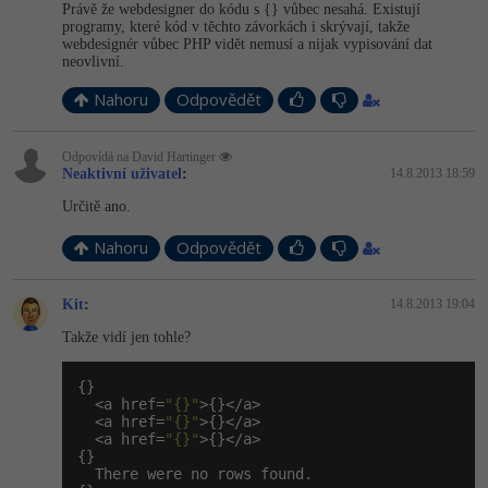
Právě že webdesigner do kódu s {} vůbec nesahá. Existují
programy, které kód v těchto závorkách i skrývají, takže
webdesignér vůbec PHP vidět nemusí a nijak vypisování dat
neovlivní.
Nahoru
Odpovědět
Odpovídá na David Hartinger
Neaktivní uživatel
:
14.8.2013 18:59
Určitě ano.
Nahoru
Odpovědět
Kit
:
14.8.2013 19:04
Takže vidí jen tohle?
{}

  <a href=
"{}"
>{}</a>

  <a href=
"{}"
>{}</a>

  <a href=
"{}"
>{}</a>

{}

  There were no rows found.
