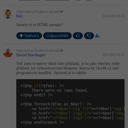
Odpovídá na Neaktivní uživatel
Kit
:
14.8.2013 18:26
Smarty si to HTML parsuje?
Nahoru
Odpovědět
Odpovídá na Neaktivní uživatel
David Hartinger
:
14.8.2013 18:33
Teď jsem si teprve všiml toho příkladu, je to jako všechny tyhle
příklady jen vykonstruovaná hloupost, kterou by člověk co umí
programovat neudělal. Správně je to takhle:
<?php 
if
(!$foo): ?>

     There were no rows found.

<?php endif ?>

<?php foreach($foo as $bar): ?>

     <a href=
"<?=$bar['zig']?>"
><?=$bar[
'zag'
]?
     <a href=
"<?=$bar['zig2']?>"
><?=$bar[
'zag2'
     <a href=
"<?=$bar['zig3']?>"
><?=$bar[
'zag3'
<?php endforeach ?>