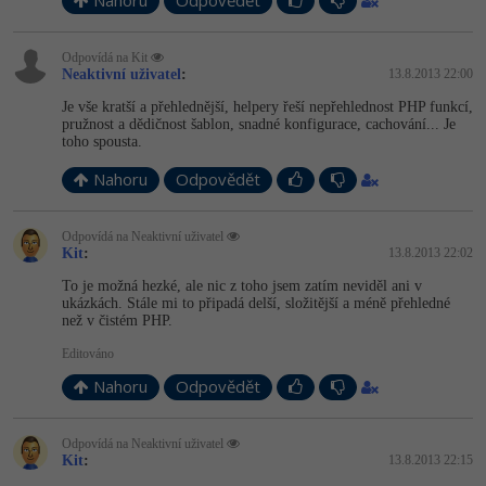
Nahoru
Odpovědět
Odpovídá na Kit
Neaktivní uživatel
:
13.8.2013 22:00
Je vše kratší a přehlednější, helpery řeší nepřehlednost PHP funkcí,
pružnost a dědičnost šablon, snadné konfigurace, cachování... Je
toho spousta.
Nahoru
Odpovědět
Odpovídá na Neaktivní uživatel
Kit
:
13.8.2013 22:02
To je možná hezké, ale nic z toho jsem zatím neviděl ani v
ukázkách. Stále mi to připadá delší, složitější a méně přehledné
než v čistém PHP.
Editováno
Nahoru
Odpovědět
Odpovídá na Neaktivní uživatel
Kit
:
13.8.2013 22:15