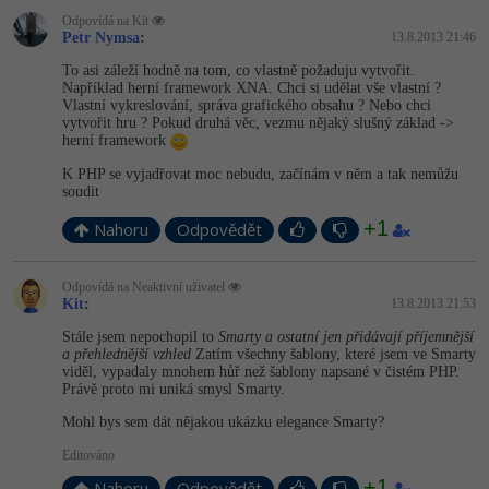
Odpovídá na Kit
Petr Nymsa
:
13.8.2013 21:46
To asi záleží hodně na tom, co vlastně požaduju vytvořit.
Například herní framework XNA. Chci si udělat vše vlastní ?
Vlastní vykreslování, správa grafického obsahu ? Nebo chci
vytvořit hru ? Pokud druhá věc, vezmu nějaký slušný základ ->
herní framework
K PHP se vyjadřovat moc nebudu, začínám v něm a tak nemůžu
soudit
+1
Nahoru
Odpovědět
Odpovídá na Neaktivní uživatel
Kit
:
13.8.2013 21:53
Stále jsem nepochopil to
Smarty a ostatní jen přidávají příjemnější
a přehlednější vzhled
Zatím všechny šablony, které jsem ve Smarty
viděl, vypadaly mnohem hůř než šablony napsané v čistém PHP.
Právě proto mi uniká smysl Smarty.
Mohl bys sem dát nějakou ukázku elegance Smarty?
Editováno
+1
Nahoru
Odpovědět