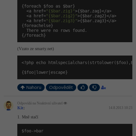
{foreach $foo as $bar}

  <a href=
"{$bar.zig}"
>{$bar.zag}</a>

  <a href=
"{$bar.zig2}"
>{$bar.zag2}</a>

  <a href=
"{$bar.zig3}"
>{$bar.zag3}</a>

{foreachelse}

  There were no rows found.

{/foreach}
(Vzato ze smarty.net)
<?php echo htmlspecialchars(strtolower($foo),EN
{$foo|lower|escape}
Nahoru
Odpovědět
Odpovídá na Neaktivní uživatel
Kit
:
14.8.2013 10:23
1. Mně stačí
$foo->bar