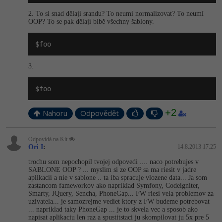
2. To si snad dělají srandu? To neumí normalizovat? To neumí
OOP? To se pak dělají blbě všechny šablony.
$foo
3.
$foo
+2
Nahoru
Odpovědět
Odpovídá na Kit
Ori I
:
14.8.2013 17:25
trochu som nepochopil tvojej odpovedi .... naco potrebujes v
SABLONE OOP ? ... myslim si ze OOP sa ma riesit v jadre
aplikacii a nie v sablone .. ta iba spracuje vlozene data... Ja som
zastancom fameworkov ako napriklad Symfony, Codeigniter,
Smarty, JQuery, Sencha, PhoneGap... FW riesi vela problemov za
uzivatela... je samozrejme vediet ktory z FW budeme potrebovat
... napriklad taky PhoneGap ... je to skvela vec a sposob ako
napisat aplikaciu len raz a spustitstaci ju skompilovat ju 5x pre 5