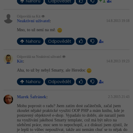
+1
Nahoru
Odpovědět
Odpovídá na Kit
Neaktivní uživatel
:
14.8.2013 19:18
Mno, to už není na mě.
Nahoru
Odpovědět
Odpovídá na Neaktivní uživatel
Kit
:
14.8.2013 19:23
Aha, to už by nebyl Smarty, ale Heredoc
Nahoru
Odpovědět
Marek Šafránek
:
2.5.2015 21:43
Mohu poprosit o radu? Jsem zatím dost začátečník, začal jsem
zkoušet nějaké praktické využití OOP PHP a mám knihu, kde je
postavený objektově e-shop. Vypadalo to dobře, ale narazil jsem
na využívání jakéhosi Smarty template, což má být něco na
ulehčení práce, moc sem to nepochopil, a z diskuzí jsem zjistil, že
je lepší to vůbec nepoužívat, takže ani nemám chuť se to nějak do