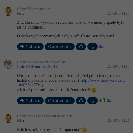
Odpovídá na vitamin
Kit
:
12.8.2013 14:13
Z cyklu se dá vyskočit i returnem, což by v daném případě bylo
asi nejvhodnější.
O dočasných proměnných nebyla řeč. Často jsou zbytečné.
Nahoru
Odpovědět
Odpovídá na Neaktivní uživatel
Luboš Běhounek Satik
:
12.8.2013 14:13
Občas mi to také není jasné, třeba asi před půl rokem jsme se
hádali o použití klíčového slova var (
http://www.itnetwork.cz/…
10d0b7e1f78e
)
a Kit až před měsícem zjistil, k čemu slouží
+1
Nahoru
Odpovědět
Odpovídá na Luboš Běhounek Satik
Kit
:
12.8.2013 14:21
Kde bys byl, kdybys neměl oponenta?