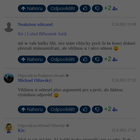
+2
Nahoru
Odpovědět
Neaktivní uživatel
:
12.8.2013 15:08
Kit
|
Luboš Běhounek Satik
mě se vaše hádky líbí, sice mám vždycky pocit že ke konci diskusi
převzali mimozemšťani, ale většinou si i něco odnesu
+2
Nahoru
Odpovědět
Odpovídá na Neaktivní uživatel
Michael Olšavský
:
12.8.2013 17:32
Většinou si odneseš plno argumentů pro a proti, ale žádnou
výslednou odpověď
+2
Nahoru
Odpovědět
Odpovídá na Michael Olšavský
Kit
:
12.8.2013 17:49
Však to tak má být. Ať každý hezky přemýšlí sám za sebe. Tady