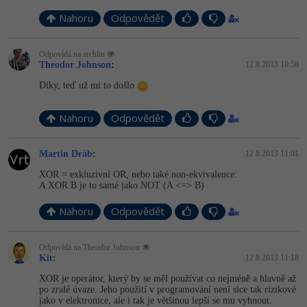
Video
Nahoru
Odpovědět
-41%
Copywriter
Algoritmy
Time management
Ostatní
-10%
Odpovídá na archlin
WordPress specialista
Umělá inteligence (AI)
Windows
Fórum
Theodor Johnson
:
12.8.2013 10:58
Díky, teď už mi to došlo
SEO specialista
Pro děti
Linux
Nahoru
Odpovědět
Více
Sítě
Martin Dráb
:
12.8.2013 11:01
Fórum
Kybernetická bezpečnost
XOR = exkluzivní OR, nebo také non-ekvivalence:
A XOR B je to samé jako NOT (A <=> B)
Elektronický podpis
Nahoru
Odpovědět
Fórum
Odpovídá na Theodor Johnson
Kit
:
12.8.2013 11:18
XOR je operátor, který by se měl používat co nejméně a hlavně až
po zralé úvaze. Jeho použití v programování není sice tak rizikové
jako v elektronice, ale i tak je většinou lepší se mu vyhnout.