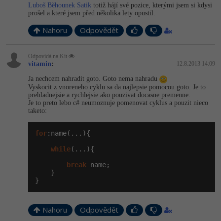
Luboš Běhounek Satik
totiž hájí své pozice, kterými jsem si kdysi
prošel a které jsem před několika lety opustil.
Nahoru
Odpovědět
Odpovídá na Kit
vitamin
:
12.8.2013 14:09
Ja nechcem nahradit goto. Goto nema nahradu
Vyskocit z vnoreneho cyklu sa da najlepsie pomocou goto. Je to
prehladnejsie a rychlejsie ako pouzivat docasne premenne.
Je to preto lebo c# neumoznuje pomenovat cyklus a pouzit nieco
taketo:
for
:name(...){

while
(...){

break
 name;

    }

}
Nahoru
Odpovědět