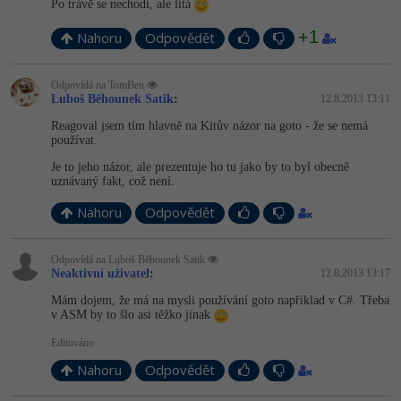
Po trávě se nechodí, ale lítá
+1
Nahoru
Odpovědět
Odpovídá na TomBen
Luboš Běhounek Satik
:
12.8.2013 13:11
Reagoval jsem tím hlavně na Kitův názor na goto - že se nemá
používat.
Je to jeho názor, ale prezentuje ho tu jako by to byl obecně
uznávaný fakt, což není.
Nahoru
Odpovědět
Odpovídá na Luboš Běhounek Satik
Neaktivní uživatel
:
12.8.2013 13:17
Mám dojem, že má na mysli používání goto například v C#. Třeba
v ASM by to šlo asi těžko jinak
Editováno
Nahoru
Odpovědět