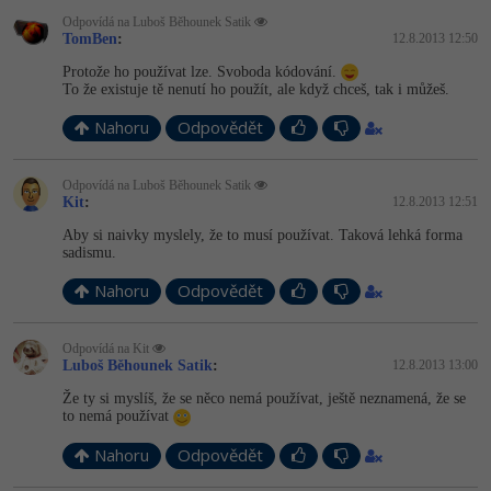
Odpovídá na Luboš Běhounek Satik
TomBen
:
12.8.2013 12:50
Protože ho používat lze. Svoboda kódování.
To že existuje tě nenutí ho použít, ale když chceš, tak i můžeš.
Nahoru
Odpovědět
Odpovídá na Luboš Běhounek Satik
Kit
:
12.8.2013 12:51
Aby si naivky myslely, že to musí používat. Taková lehká forma
sadismu.
Nahoru
Odpovědět
Odpovídá na Kit
Luboš Běhounek Satik
:
12.8.2013 13:00
Že ty si myslíš, že se něco nemá používat, ještě neznamená, že se
to nemá používat
Nahoru
Odpovědět