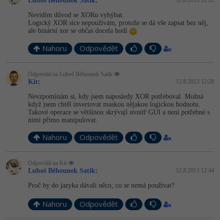
Luboš Běhounek Satik
:
Nevidím důvod se XORu vyhýbat.
Logický XOR sice nepoužívám, protože se dá vše zapsat bez něj,
ale binární xor se občas docela hodí
Nahoru
Odpovědět
Odpovídá na Luboš Běhounek Satik
Kit
:
12.8.2013 12:28
Nevzpomínám si, kdy jsem naposledy XOR potřeboval. Možná
když jsem chtěl invertovat maskou nějakou logickou hodnotu.
Takové operace se většinou skrývají uvnitř GUI a není potřebné s
nimi přímo manipulovat.
Nahoru
Odpovědět
Odpovídá na Kit
Luboš Běhounek Satik
:
12.8.2013 12:44
Proč by do jazyka dávali něco, co se nemá používat?
Nahoru
Odpovědět