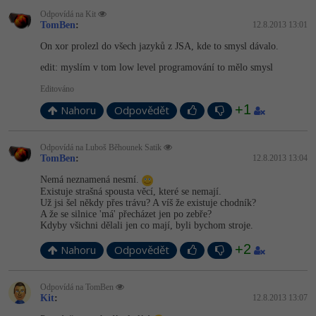
Odpovídá na Kit
TomBen
:
12.8.2013 13:01
On xor prolezl do všech jazyků z JSA, kde to smysl dávalo.
edit: myslím v tom low level programování to mělo smysl
Editováno
+1
Nahoru
Odpovědět
Odpovídá na Luboš Běhounek Satik
TomBen
:
12.8.2013 13:04
Nemá neznamená nesmí.
Existuje strašná spousta věcí, které se nemají.
Už jsi šel někdy přes trávu? A víš že existuje chodník?
A že se silnice 'má' přecházet jen po zebře?
Kdyby všichni dělali jen co mají, byli bychom stroje.
+2
Nahoru
Odpovědět
Odpovídá na TomBen
Kit
:
12.8.2013 13:07