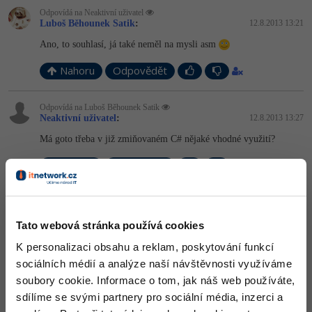
Odpovídá na Neaktivní uživatel
Luboš Běhounek Satik
:
12.8.2013 13:21
Ano, to souhlasí, já také neměl na mysli asm
Nahoru
Odpovědět
Odpovídá na Luboš Běhounek Satik
Neaktivní uživatel
:
12.8.2013 13:27
Má goto třeba v již zmiňovaném C# nějaké vhodné využití?
Nahoru
Odpovědět
Odpovídá na Neaktivní uživatel
Luboš Běhounek Satik
:
12.8.2013 13:48
Tato webová stránka používá cookies
Problém s goto byl ten, že se dříve používalo nadměrně a
znepřehleňovalo to kód.
K personalizaci obsahu a reklam, poskytování funkcí
sociálních médií a analýze naší návštěvnosti využíváme
Ale stejně tak někteří začátečníci nadužívají třeba podmínky...
soubory cookie. Informace o tom, jak náš web používáte,
Když se goto použije opravdu na vhodném místě, tak to dokonce
sdílíme se svými partnery pro sociální média, inzerci a
kód může být přehlednější a rychlejší - třeba pro vyskočení z
vnořených smyček.