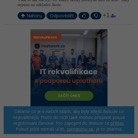
nejsme na základní škole.
+1
Nahoru
Odpovědět
Děláme co je v našich silách, aby byly zdejší diskuze co
nejkvalitnější. Proto do nich také mohou přispívat pouze
registrovaní členové. Pro zapojení do diskuze se
přihlas
.
Pokud ještě nemáš účet,
zaregistruj se
, je to zdarma.