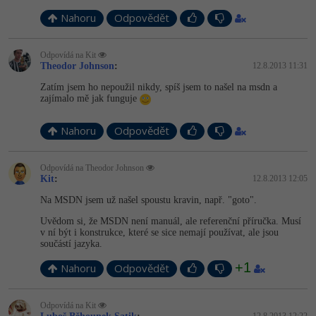
Nahoru
Odpovědět
Odpovídá na Kit
Theodor Johnson
:
12.8.2013 11:31
Zatím jsem ho nepoužil nikdy, spíš jsem to našel na msdn a
zajímalo mě jak funguje
Nahoru
Odpovědět
Odpovídá na Theodor Johnson
Kit
:
12.8.2013 12:05
Na MSDN jsem už našel spoustu kravin, např. "goto".
Uvědom si, že MSDN není manuál, ale referenční příručka. Musí
v ní být i konstrukce, které se sice nemají používat, ale jsou
součástí jazyka.
+1
Nahoru
Odpovědět
Odpovídá na Kit
12.8.2013 12:22