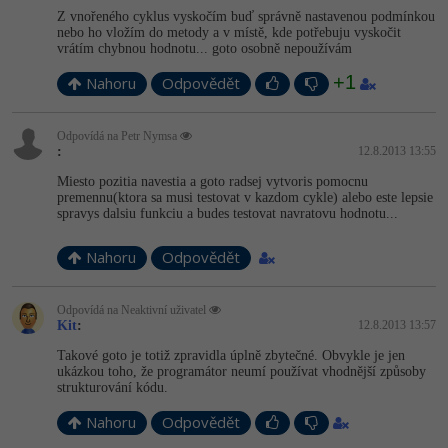
Z vnořeného cyklus vyskočím buď správně nastavenou podmínkou
nebo ho vložím do metody a v místě, kde potřebuju vyskočit
vrátím chybnou hodnotu... goto osobně nepoužívám
+1
Nahoru
Odpovědět
Odpovídá na Petr Nymsa
:
12.8.2013 13:55
Miesto pozitia navestia a goto radsej vytvoris pomocnu
premennu(ktora sa musi testovat v kazdom cykle) alebo este lepsie
spravys dalsiu funkciu a budes testovat navratovu hodnotu...
Nahoru
Odpovědět
Odpovídá na Neaktivní uživatel
Kit
:
12.8.2013 13:57
Takové goto je totiž zpravidla úplně zbytečné. Obvykle je jen
ukázkou toho, že programátor neumí používat vhodnější způsoby
strukturování kódu.
Nahoru
Odpovědět