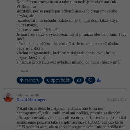
Koukal jsem trochu na to a taky ti to nedá jednoduše ani ťuk.
Přišlo mi to
složitější, než se naučit pár příkazů nějakého programovacího
jazyka, ale
rozmlouvat ti to nebudu. Zdálo se, že to umí dost, takže když
budeš makat,
ledacos v tom můžeš udělat.
Je tam free verze k vyzkoušení, tak si ji můžeš otestovat sám. Tady
stěží
někdo bude v něčem takovém dělat. Je to víc práce než užitku.
Tady jsou skoro
všichni programátoři, kteří by si dokázali napsat svoji hru v
jazyce, který znají
a nemusí proto studovat ovládání něčeho, co napsal někdo jiný.
Editováno
Nahoru
Odpovědět
Odpovídá na
David Hartinger
:
6.5.2013 9:17
Pokud chceš dělat hru stylem "kliknu a ono to za mě
naprogramuje", tak ji radši snad ani nedělej, protože s takovým
přístupem nemůže vzniknout nic na úrovni. To studio co jsi posílal
samozřejmě používá také skriptovací jazyk (LUA), bez jazyka to
děláš taháním akcí, ale to je stále programování, nic se nedělá tím,