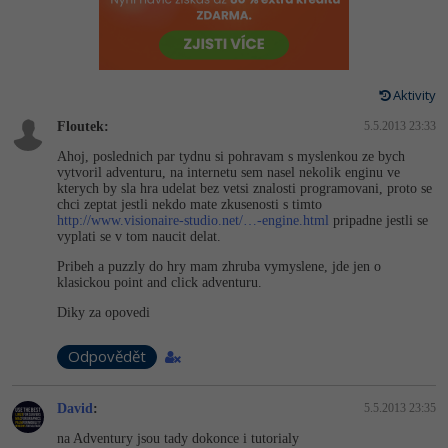
-80%
Vývojář mobilních aplikací
-80%
Python
Digitální gramotnost
Photoshop
HTML5, CSS3, Bootstrap, SEO
PHP
-80%
-30%
Specialista na AI a bigdata
-80%
JavaScript
Marketing
Adobe Illustrator
SQL a databáze
JavaScript
Aktivity
-80%
C# Game developer
-30%
PHP
WordPress
Adobe Lightroom
Floutek:
5.5.2013 23:33
Testování a verzování
Python
-80%
-30%
Webdesigner
-15%
Ahoj, poslednich par tydnu si pohravam s myslenkou ze bych
C++
SEO
Adobe XD
vytvoril adventuru, na internetu sem nasel nekolik enginu ve
UML a návrhové vzory
HTML / CSS
kterych by sla hra udelat bez vetsi znalosti programovani, proto se
-80%
Tester
-25%
Swift
chci zeptat jestli nekdo mate zkusenosti s timto
UX
Adobe InDesign
http://www.visionaire-studio.net/…-engine.html
pripadne jestli se
React
UML a návrhové vzory
vyplati se v tom naucit delat.
-80%
Systémový administrátor
Kotlin
Business
Adobe After Effects
Pribeh a puzzly do hry mam zhruba vymyslene, jde jen o
Spring
MySQL/MariaDB
klasickou point and click adventuru.
-80%
-25%
Grafik / UX/UI návrhář
-80%
C
Kryptoměny
Blender
Diky za opovedi
ASP.NET MVC
MS-SQL
-30%
3D grafik
VB.NET
Copywriting
Inkscape
Odpovědět
Django
SQLite
-80%
Projektový manažer
-80%
SQL
MS Office
Fotografování
David
:
5.5.2013 23:35
Best practices
-80%
Databázový analytik
na Adventury jsou tady dokonce i tutorialy
Návrh SW
Google Dokumenty