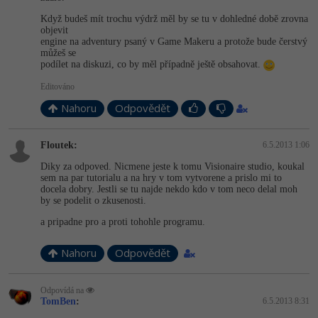
Když budeš mít trochu výdrž měl by se tu v dohledné době zrovna
objevit
engine na adventury psaný v Game Makeru a protože bude čerstvý
můžeš se
podílet na diskuzi, co by měl případně ještě obsahovat.
Editováno
Nahoru
Odpovědět
Floutek:
6.5.2013 1:06
Diky za odpoved. Nicmene jeste k tomu Visionaire studio, koukal
sem na par tutorialu a na hry v tom vytvorene a prislo mi to
docela dobry. Jestli se tu najde nekdo kdo v tom neco delal moh
by se podelit o zkusenosti.
a pripadne pro a proti tohohle programu.
Nahoru
Odpovědět
Odpovídá na
TomBen
:
6.5.2013 8:31