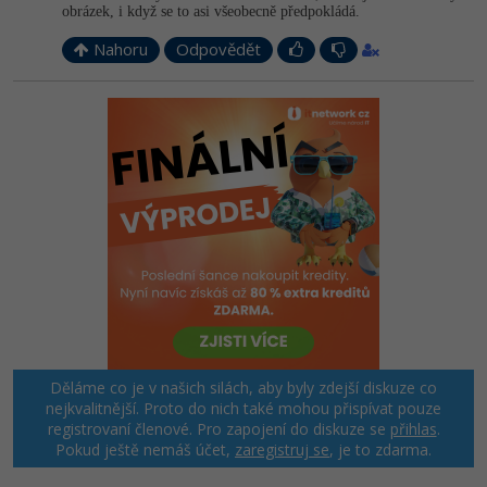
obrázek, i když se to asi všeobecně předpokládá.
Nahoru
Odpovědět
Děláme co je v našich silách, aby byly zdejší diskuze co
nejkvalitnější. Proto do nich také mohou přispívat pouze
registrovaní členové. Pro zapojení do diskuze se
přihlas
.
Pokud ještě nemáš účet,
zaregistruj se
, je to zdarma.