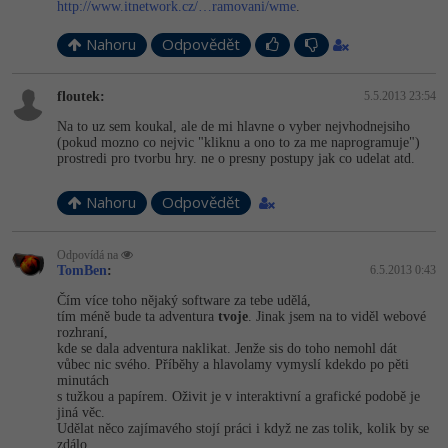
Video
http://www.itnetwork.cz/…ramovani/wme
.
-41%
Copywriter
Algoritmy
Time management
Nahoru
Odpovědět
Ostatní
-10%
WordPress specialista
Umělá inteligence (AI)
Windows
Fórum
floutek:
5.5.2013 23:54
Na to uz sem koukal, ale de mi hlavne o vyber nejvhodnejsiho
SEO specialista
Pro děti
Linux
(pokud mozno co nejvic "kliknu a ono to za me naprogramuje")
prostredi pro tvorbu hry. ne o presny postupy jak co udelat atd.
Více
Sítě
Nahoru
Odpovědět
Fórum
Kybernetická bezpečnost
Odpovídá na
TomBen
:
6.5.2013 0:43
Elektronický podpis
Čím více toho nějaký software za tebe udělá,
tím méně bude ta adventura
tvoje
. Jinak jsem na to viděl webové
Fórum
rozhraní,
kde se dala adventura naklikat. Jenže sis do toho nemohl dát
vůbec nic svého. Příběhy a hlavolamy vymyslí kdekdo po pěti
minutách
s tužkou a papírem. Oživit je v interaktivní a grafické podobě je
jiná věc.
Udělat něco zajímavého stojí práci i když ne zas tolik, kolik by se
zdálo.