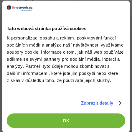
že klikneš a ono se to naprogramuje.
Ohledně toho Visionaire nevím, doporučoval bych spíše WME, v
tom alespoň někdo dělá a má to českou dokumentaci, tutoriály a
port pro mobilní zařízení. Můžeš si počkat i na ten náš engine v
GameMakeru, ten bude ale na hodně jednoduché adventury, možná
Tato webová stránka používá cookies
to je to co potřebuješ, možná ne.
K personalizaci obsahu a reklam, poskytování funkcí
Nahoru
Odpovědět
sociálních médií a analýze naší návštěvnosti využíváme
soubory cookie. Informace o tom, jak náš web používáte,
Odpovídá na David Hartinger
sdílíme se svými partnery pro sociální média, inzerci a
Kit
:
6.5.2013 9:51
analýzy. Partneři tyto údaje mohou zkombinovat s
Pokud má někdo vymyšlený příběh, tak vůbec nemusí být na
dalšími informacemi, které jste jim poskytli nebo které
škodu, když použije nějaký hotový engine nebo framework.
získali v důsledku toho, že používáte jejich služby.
Nahoru
Odpovědět
Odpovídá na Kit
Zobrazit detaily
David Hartinger
:
6.5.2013 9:54
To neodporuje tomu, co jsem napsal. Pro používání enginu i
frameworku ale musíš umět programovat. I když ti dá nástroj
OK
abstrakci ikonek na místo příkazů (jejíž výhodu jsem nikdy
nepochopil), stále je to programování. A nástroje kde programovat
nemusíš neexistují.