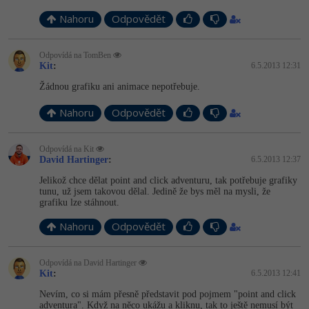
Nahoru
Odpovědět
Odpovídá na TomBen
Kit
:
6.5.2013 12:31
Žádnou grafiku ani animace nepotřebuje.
Nahoru
Odpovědět
Odpovídá na Kit
David Hartinger
:
6.5.2013 12:37
Jelikož chce dělat point and click adventuru, tak potřebuje grafiky
tunu, už jsem takovou dělal. Jedině že bys měl na mysli, že
grafiku lze stáhnout.
Nahoru
Odpovědět
Odpovídá na David Hartinger
Kit
:
6.5.2013 12:41
Nevím, co si mám přesně představit pod pojmem "point and click
adventura". Když na něco ukážu a kliknu, tak to ještě nemusí být