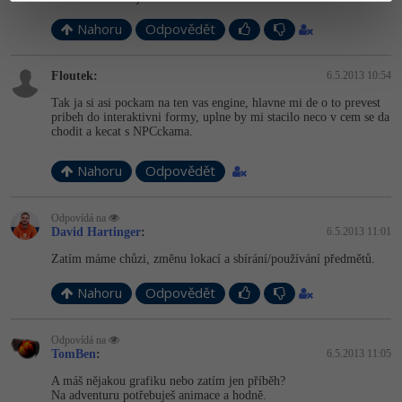
Nahoru
Odpovědět
Floutek:
6.5.2013 10:54
Tak ja si asi pockam na ten vas engine, hlavne mi de o to prevest
pribeh do interaktivni formy, uplne by mi stacilo neco v cem se da
chodit a kecat s NPCckama.
Nahoru
Odpovědět
Odpovídá na
David Hartinger
:
6.5.2013 11:01
Zatím máme chůzi, změnu lokací a sbírání/používání předmětů.
Nahoru
Odpovědět
Odpovídá na
TomBen
:
6.5.2013 11:05
A máš nějakou grafiku nebo zatím jen příběh?
Na adventuru potřebuješ animace a hodně.