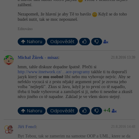
zalíbení.
Nezapomeň, že hlavní je aby Tě to bavilo
Když se do toho
budeš nutit, tak se moc neposuneš.
Editováno
Nahoru
Odpovědět
Michal Žůrek - misaz
:
21.8.2016 13:39
hmm, tahle diskuze dopadne špatně. Přečti si
http://www.itnetwork.cz/…ace-programy
takhle ti tu doporučí
jazyk který se
mu osobně
líbí nebo mu vyhovuje nejvíc. Aby se
neřeklo vycucá si z prstu nějaký argument proč je zrovna jeho
volba "nejlepší". Zkus si Javu, když je to první co tě napadlo,
třeba ti bude vyhovovat a zamiluješ si ji, nebo ti nesedne a zkusíš
něco jiného co tě napadne. Základ je ve všem skoro stejný.
+4
Nahoru
Odpovědět
Jiří Fencl
:
21.8.2016 14:48
Byt Tebou, tak se zamerim na samotne OOP a UML, ktere se da