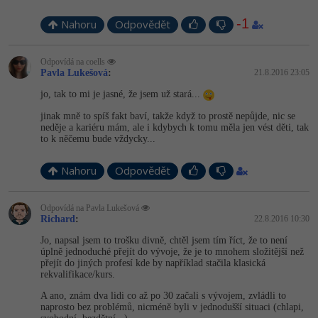
-1
Nahoru
Odpovědět
Odpovídá na coells
Pavla Lukešová
:
21.8.2016 23:05
jo, tak to mi je jasné, že jsem už stará...
jinak mně to spíš fakt baví, takže když to prostě nepůjde, nic se
neděje a kariéru mám, ale i kdybych k tomu měla jen vést děti, tak
to k něčemu bude vždycky...
Nahoru
Odpovědět
Odpovídá na Pavla Lukešová
Richard
:
22.8.2016 10:30
Jo, napsal jsem to trošku divně, chtěl jsem tím říct, že to není
úplně jednoduché přejít do vývoje, že je to mnohem složitější než
přejít do jiných profesí kde by například stačila klasická
rekvalifikace/kurs.
A ano, znám dva lidi co až po 30 začali s vývojem, zvládli to
naprosto bez problémů, nicméně byli v jednodušší situaci (chlapi,