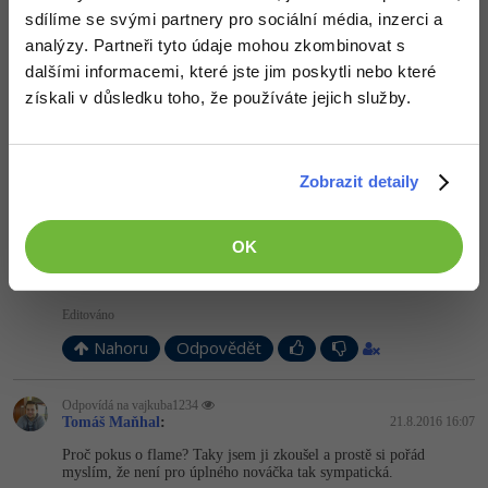
+1
Nahoru
Odpovědět
sdílíme se svými partnery pro sociální média, inzerci a
analýzy. Partneři tyto údaje mohou zkombinovat s
dalšími informacemi, které jste jim poskytli nebo které
jzvire01
:
21.8.2016 15:37
získali v důsledku toho, že používáte jejich služby.
Já jsem začínal Pythonem , ale taky jde třeba VB, C#, možná Java
nic těžkýho a poté těžší jazyky(C++, ...)
Nahoru
Odpovědět
Zobrazit detaily
Odpovídá na Tomáš Maňhal
OK
vajkuba1234
:
21.8.2016 15:58
Proc by si to mela znechutit Javou? Pokus o flame?
Editováno
Nahoru
Odpovědět
Odpovídá na vajkuba1234
Tomáš Maňhal
:
21.8.2016 16:07
Proč pokus o flame? Taky jsem ji zkoušel a prostě si pořád
myslím, že není pro úplného nováčka tak sympatická.