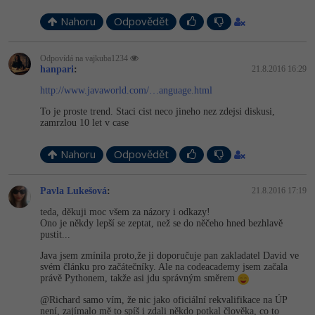
Nahoru
Odpovědět
Odpovídá na vajkuba1234
hanpari
:
21.8.2016 16:29
http://www.javaworld.com/…anguage.html
To je proste trend. Staci cist neco jineho nez zdejsi diskusi,
zamrzlou 10 let v case
Nahoru
Odpovědět
Pavla Lukešová
:
21.8.2016 17:19
teda, děkuji moc všem za názory i odkazy!
Ono je někdy lepší se zeptat, než se do něčeho hned bezhlavě
pustit...
Java jsem zmínila proto,že ji doporučuje pan zakladatel David ve
svém článku pro začátečníky. Ale na codeacademy jsem začala
právě Pythonem, takže asi jdu správným směrem
@Richard samo vím, že nic jako oficiální rekvalifikace na ÚP
není, zajímalo mě to spíš i zdali někdo potkal člověka, co to