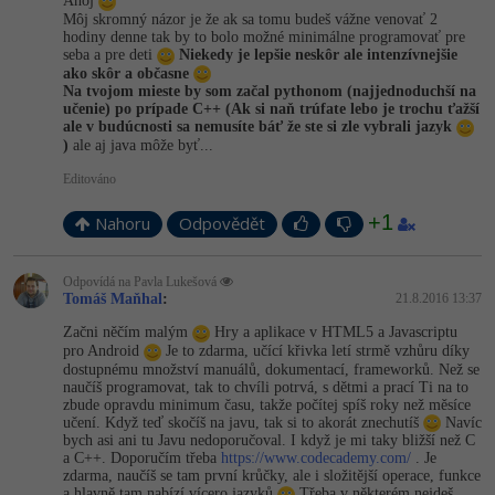
Ahoj
Môj skromný názor je že ak sa tomu budeš vážne venovať 2
hodiny denne tak by to bolo možné minimálne programovať pre
seba a pre deti
Niekedy je lepšie neskôr ale intenzívnejšie
ako skôr a občasne
Na tvojom mieste by som začal pythonom (najjednoduchší na
učenie) po prípade C++ (Ak si naň trúfate lebo je trochu ťažší
ale v budúcnosti sa nemusíte báť že ste si zle vybrali jazyk
)
ale aj java môže byť...
Editováno
+1
Nahoru
Odpovědět
Odpovídá na Pavla Lukešová
Tomáš Maňhal
:
21.8.2016 13:37
Začni něčím malým
Hry a aplikace v HTML5 a Javascriptu
pro Android
Je to zdarma, učící křivka letí strmě vzhůru díky
dostupnému množství manuálů, dokumentací, frameworků. Než se
naučíš programovat, tak to chvíli potrvá, s dětmi a prací Ti na to
zbude opravdu minimum času, takže počítej spíš roky než měsíce
učení. Když teď skočíš na javu, tak si to akorát znechutíš
Navíc
bych asi ani tu Javu nedoporučoval. I když je mi taky bližší než C
a C++. Doporučím třeba
https://www.codecademy.com/
. Je
zdarma, naučíš se tam první krůčky, ale i složitější operace, funkce
a hlavně tam nabízí vícero jazyků
Třeba v některém nejdeš