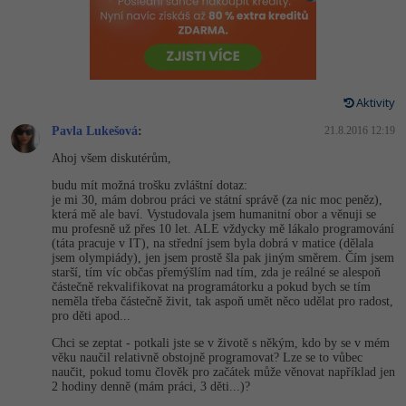
-80%
Vývojář mobilních aplikací
-80%
Python
Digitální gramotnost
Photoshop
HTML5, CSS3, Bootstrap, SEO
PHP
-80%
-30%
Specialista na AI a bigdata
-80%
JavaScript
Marketing
Adobe Illustrator
SQL a databáze
JavaScript
-80%
C# Game developer
-30%
PHP
Aktivity
WordPress
Adobe Lightroom
Testování a verzování
Python
Pavla Lukešová
:
21.8.2016 12:19
-80%
-30%
Webdesigner
-15%
C++
SEO
Adobe XD
Ahoj všem diskutérům,
UML a návrhové vzory
HTML / CSS
-80%
Tester
-25%
Swift
budu mít možná trošku zvláštní dotaz:
UX
Adobe InDesign
je mi 30, mám dobrou práci ve státní správě (za nic moc peněz),
React
UML a návrhové vzory
která mě ale baví. Vystudovala jsem humanitní obor a věnuji se
-80%
Systémový administrátor
Kotlin
mu profesně už přes 10 let. ALE vždycky mě lákalo programování
Business
Adobe After Effects
(táta pracuje v IT), na střední jsem byla dobrá v matice (dělala
Spring
MySQL/MariaDB
jsem olympiády), jen jsem prostě šla pak jiným směrem. Čím jsem
-80%
-25%
Grafik / UX/UI návrhář
-80%
C
starší, tím víc občas přemýšlím nad tím, zda je reálné se alespoň
Kryptoměny
Blender
částečně rekvalifikovat na programátorku a pokud bych se tím
ASP.NET MVC
MS-SQL
neměla třeba částečně živit, tak aspoň umět něco udělat pro radost,
-30%
3D grafik
VB.NET
pro děti apod...
Copywriting
Inkscape
Django
SQLite
Chci se zeptat - potkali jste se v životě s někým, kdo by se v mém
-80%
Projektový manažer
-80%
SQL
věku naučil relativně obstojně programovat? Lze se to vůbec
MS Office
Fotografování
naučit, pokud tomu člověk pro začátek může věnovat například jen
Best practices
2 hodiny denně (mám práci, 3 děti...)?
-80%
Databázový analytik
Návrh SW
Google Dokumenty