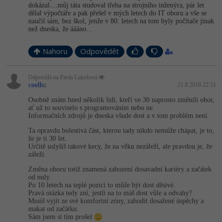
dokázal....můj táta studoval třeba na strojního inženýra, pár let
dělal výpočtáře a pak přešel v mých letech do IT oboru a vše se
naučil sám, bez škol, jenže v 80. letech na tom byly počítače jinak
než dneska, že áááno...
Nahoru
Odpovědět
Odpovídá na Pavla Lukešová
coells
:
21.8.2016 22:51
Osobně znám hned několik lidí, kteří ve 30 naprosto změnili obor,
ať už to souviselo s programováním nebo ne.
Informačních zdrojů je dneska všude dost a v tom problém není.
Ta opravdu bolestivá část, kterou tady nikdo nemůže chápat, je to,
že je ti 30 let.
Určitě uslyšíš takové kecy, že na věku nezáleží, ale pravdou je, že
záleží.
Změna oboru totiž znamená zahození dosavadní kariéry a začátek
od nuly.
Po 10 letech na teplé pozici to může být dost děsivé.
Pravá otázka tedy zní, jestli na to máš dost vůle a odvahy?
Musíš vyjít ze své komfortní zóny, zahodit dosažené úspěchy a
makat od začátku.
Sám jsem si tím prošel