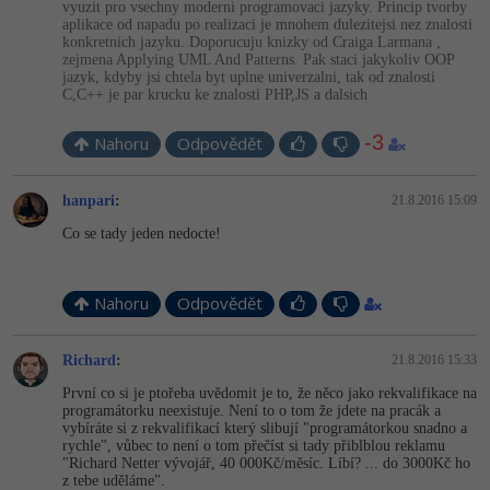
vyuzit pro vsechny moderni programovaci jazyky. Princip tvorby
aplikace od napadu po realizaci je mnohem dulezitejsi nez znalosti
konkretnich jazyku. Doporucuju knizky od Craiga Larmana ,
zejmena Applying UML And Patterns. Pak staci jakykoliv OOP
jazyk, kdyby jsi chtela byt uplne univerzalni, tak od znalosti
C,C++ je par krucku ke znalosti PHP,JS a dalsich
-3
Nahoru
Odpovědět
hanpari
:
21.8.2016 15:09
Co se tady jeden nedocte!
Nahoru
Odpovědět
Richard
:
21.8.2016 15:33
První co si je ptořeba uvědomit je to, že něco jako rekvalifikace na
programátorku neexistuje. Není to o tom že jdete na pracák a
vybíráte si z rekvalifikací který slibují "programátorkou snadno a
rychle", vůbec to není o tom přečíst si tady přiblblou reklamu
"Richard Netter vývojář, 40 000Kč/měsíc. Líbí? ... do 3000Kč ho
z tebe uděláme".