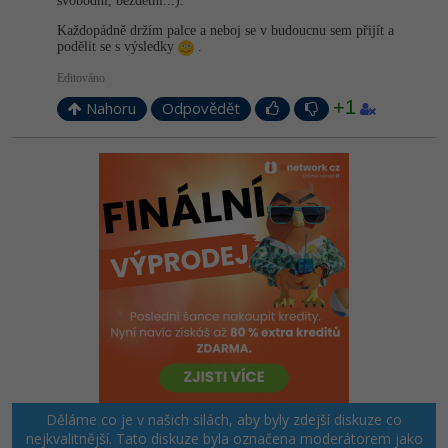
svobodní, bezdětní...).
Každopádně držím palce a neboj se v budoucnu sem přijít a
podělit se s výsledky
.
Editováno
+1
Nahoru
Odpovědět
Děláme co je v našich silách, aby byly zdejší diskuze co
nejkvalitnější. Tato diskuze byla označena moderátorem jako