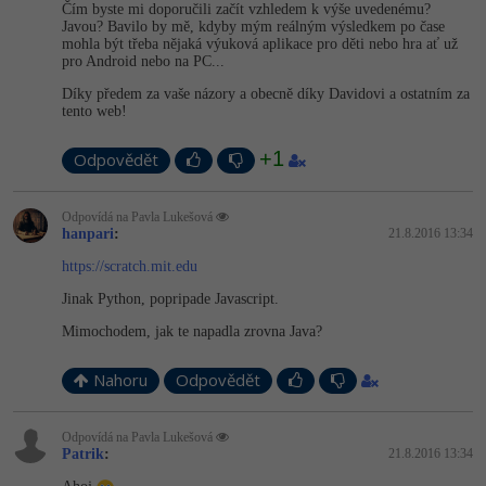
Video
Čím byste mi doporučili začít vzhledem k výše uvedenému?
Javou? Bavilo by mě, kdyby mým reálným výsledkem po čase
-41%
Copywriter
Algoritmy
mohla být třeba nějaká výuková aplikace pro děti nebo hra ať už
Time management
Ostatní
pro Android nebo na PC...
-10%
WordPress specialista
Umělá inteligence (AI)
Díky předem za vaše názory a obecně díky Davidovi a ostatním za
Windows
Fórum
tento web!
SEO specialista
Pro děti
Linux
+1
Odpovědět
Více
Sítě
Odpovídá na Pavla Lukešová
hanpari
:
21.8.2016 13:34
Fórum
Kybernetická bezpečnost
https://scratch.mit.edu
Jinak Python, popripade Javascript.
Elektronický podpis
Mimochodem, jak te napadla zrovna Java?
Fórum
Nahoru
Odpovědět
Odpovídá na Pavla Lukešová
Patrik
:
21.8.2016 13:34