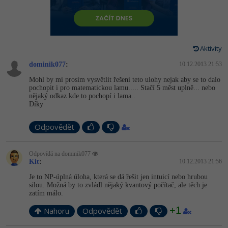
-80%
Vývojář mobilních aplikací
-80%
Python
Digitální gramotnost
Photoshop
HTML5, CSS3, Bootstrap, SEO
PHP
-80%
-30%
Specialista na AI a bigdata
-80%
JavaScript
Marketing
Adobe Illustrator
SQL a databáze
JavaScript
Aktivity
-80%
C# Game developer
-30%
PHP
WordPress
Adobe Lightroom
dominik077
:
10.12.2013 21:53
Testování a verzování
Python
-80%
-30%
Webdesigner
-15%
Mohl by mi prosím vysvětlit řešení teto ulohy nejak aby se to dalo
C++
SEO
Adobe XD
pochopit i pro matematickou lamu..... Stačí 5 měst uplně... nebo
UML a návrhové vzory
HTML / CSS
nějaký odkaz kde to pochopí i lama..
-80%
Tester
-25%
Swift
Díky
UX
Adobe InDesign
React
UML a návrhové vzory
-80%
Systémový administrátor
Odpovědět
Kotlin
Business
Adobe After Effects
Spring
MySQL/MariaDB
-80%
-25%
Grafik / UX/UI návrhář
-80%
C
Kryptoměny
Odpovídá na dominik077
Blender
ASP.NET MVC
Kit
:
10.12.2013 21:56
MS-SQL
-30%
3D grafik
VB.NET
Je to NP-úplná úloha, která se dá řešit jen intuicí nebo hrubou
Copywriting
Inkscape
silou. Možná by to zvládl nějaký kvantový počítač, ale těch je
Django
SQLite
zatím málo.
-80%
Projektový manažer
-80%
SQL
MS Office
Fotografování
+1
Best practices
Nahoru
Odpovědět
-80%
Databázový analytik
Návrh SW
Google Dokumenty