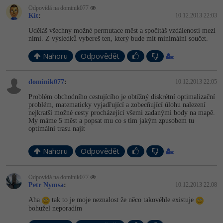
Odpovídá na dominik077
Kit
:
10.12.2013 22:03
Uděláš všechny možné permutace měst a spočítáš vzdálenosti mezi
nimi. Z výsledků vybereš ten, který bude mít minimální součet.
Nahoru
Odpovědět
dominik077
:
10.12.2013 22:05
Problém obchodního cestujícího je obtížný diskrétní optimalizační
problém, matematicky vyjadřující a zobecňující úlohu nalezení
nejkratší možné cesty procházející všemi zadanými body na mapě.
My máme 5 měst a popsat mu co s tim jakým zpusobem tu
optimální trasu najít
Nahoru
Odpovědět
Odpovídá na dominik077
Petr Nymsa
:
10.12.2013 22:08
Aha
tak to je moje neznalost že něco takovéhle existuje
bohužel neporadím