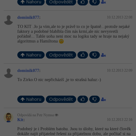
Nahoru
Odpovědět
dominik077
:
10.12.2013 22:08
TO KIT .Jo ja vím,ale to je právě to co je špatně...protože nejaké
faktory a podobné blablbla čím nás krmí,ale nic nevysvetli
pořádně... Tahle uoha neni moc na logiku tady se hraje na nejaký
algoritmus a Hamiltona
Nahoru
Odpovědět
dominik077
:
10.12.2013 22:09
To Zirko.O nic nepřicházíš ,je to strašná haluz:-)
Nahoru
Odpovědět
Odpovídá na Petr Nymsa
Kit
:
10.12.2013 22:16
Podobný je i Problém batohu. Jsou to úlohy, které na které člověk
dokáže najít přijatelné řešení za přijatelnou dobu, ale počítač si na