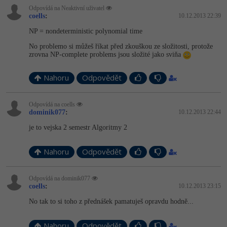
Odpovídá na Neaktivní uživatel
coells
:
10.12.2013 22:39
NP = nondeterministic polynomial time
No problemo si můžeš říkat před zkouškou ze složitosti, protože
zrovna NP-complete problems jsou složité jako sviňa
Nahoru
Odpovědět
Odpovídá na coells
dominik077
:
10.12.2013 22:44
je to vejska 2 semestr Algoritmy 2
Nahoru
Odpovědět
Odpovídá na dominik077
coells
:
10.12.2013 23:15
No tak to si toho z přednášek pamatuješ opravdu hodně...
Nahoru
Odpovědět