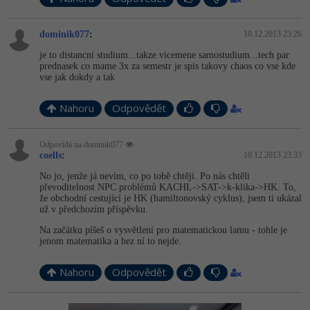
dominik077
:
10.12.2013 23:26
je to distancni studium...takze vicemene samostudium...tech par
prednasek co mame 3x za semestr je spis takovy chaos co vse kde
vse jak dokdy a tak
Nahoru
Odpovědět
Odpovídá na dominik077
coells
:
10.12.2013 23:33
No jo, jenže já nevím, co po tobě chtějí. Po nás chtěli
převoditelnost NPC problémů KACHL->SAT->k-klika->HK. To,
že obchodní cestující je HK (hamiltonovský cyklus), jsem ti ukázal
už v předchozím příspěvku.
Na začátku píšeš o vysvětlení pro matematickou lamu - tohle je
jenom matematika a bez ní to nejde.
Nahoru
Odpovědět