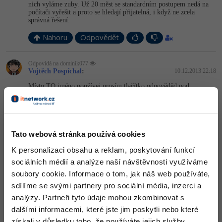
nich vyláme zuby. Už 20 měst se standardním postupem nedá na
počítači vyřešit a proto se hledají přijatelná, i když ne zcela
správná řešení.
Nahoru
Odpovědět
Odpovídá na dominik077
Vojtěch Pospíchal
:
10.12.2013 22:18
Místo TO jméno používej prosím tlačítko odpověděd pod
příspěvkem na který reaguješ.
-1
Nahoru
Odpovědět
Tato webová stránka používá cookies
Odpovídá na dominik077
K personalizaci obsahu a reklam, poskytování funkcí
coells
:
10.12.2013 22:31
sociálních médií a analýze naší návštěvnosti využíváme
No ono by to taky chtělo říct, co přesně vám o tom říkal:
soubory cookie. Informace o tom, jak náš web používáte,
co studuješ za školu, střední nebo výšku?
sdílíme se svými partnery pro sociální média, inzerci a
zajímá tě převoditelnost na jiné NP-úplné úlohy?
musíš vysvětlit základní algoritmus nebo heuristický?
analýzy. Partneři tyto údaje mohou zkombinovat s
je to zkouška z Diskrétní matematiky nebo Složitosti a NP?
dalšími informacemi, které jste jim poskytli nebo které
Hamiltonovská cesta v grafu je taková cesta, která prochází
získali v důsledku toho, že používáte jejich služby.