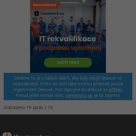
Děláme co je v našich silách, aby byly zdejší diskuze co
nejkvalitnější. Proto do nich také mohou přispívat pouze
registrovaní členové. Pro zapojení do diskuze se
přihlas
.
Pokud ještě nemáš účet,
zaregistruj se
, je to zdarma.
Zobrazeno 19 zpráv z 19.