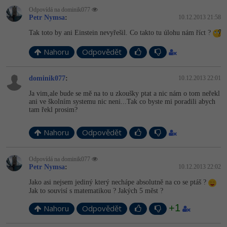
Video
Odpovídá na dominik077
-41%
Copywriter
Petr Nymsa
:
10.12.2013 21:58
Algoritmy
Time management
Ostatní
Tak toto by ani Einstein nevyřešil. Co takto tu úlohu nám říct ?
-10%
WordPress specialista
Umělá inteligence (AI)
Windows
Fórum
Nahoru
Odpovědět
SEO specialista
Pro děti
Linux
dominik077
:
10.12.2013 22:01
Více
Sítě
Ja vim,ale bude se mě na to u zkoušky ptat a nic nám o tom neřekl
ani ve školním systemu nic neni...Tak co byste mi poradili abych
tam řekl prosim?
Fórum
Kybernetická bezpečnost
Nahoru
Odpovědět
Elektronický podpis
Odpovídá na dominik077
Fórum
Petr Nymsa
:
10.12.2013 22:02
Jako asi nejsem jediný který nechápe absolutně na co se ptáš ?
Jak to souvisí s matematikou ? Jakých 5 měst ?
+1
Nahoru
Odpovědět