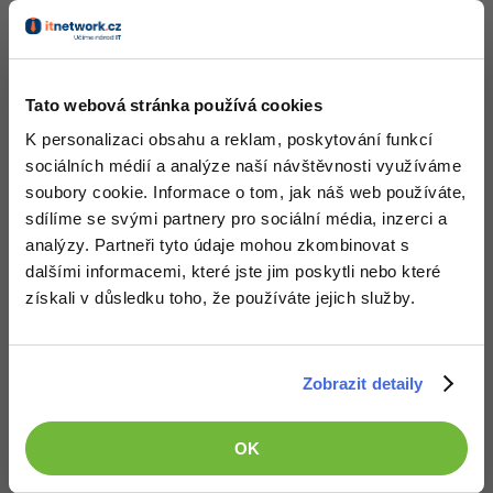
Lekce 5:
Microsoft AZURE - Práce s daty a
příprava prostředí
Tato webová stránka používá cookies
ZDARMA
K personalizaci obsahu a reklam, poskytování funkcí
sociálních médií a analýze naší návštěvnosti využíváme
soubory cookie. Informace o tom, jak náš web používáte,
sdílíme se svými partnery pro sociální média, inzerci a
analýzy. Partneři tyto údaje mohou zkombinovat s
dalšími informacemi, které jste jim poskytli nebo které
Lekce 6:
Microsoft AZURE - Stream Analytics
získali v důsledku toho, že používáte jejich služby.
Query Language
ZDARMA
Zobrazit detaily
OK