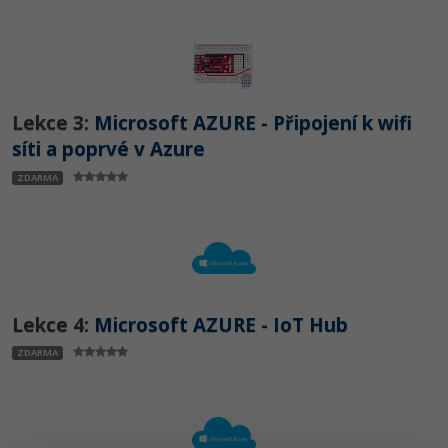
Video
-41%
Copywriter
Algoritmy
Time management
Ostatní
-10%
WordPress specialista
Umělá inteligence (AI)
Windows
Fórum
Lekce 3:
Microsoft AZURE - Připojení k wifi
SEO specialista
Pro děti
Linux
síti a poprvé v Azure
ZDARMA
Více
Sítě
Fórum
Kybernetická bezpečnost
Elektronický podpis
Lekce 4:
Microsoft AZURE - IoT Hub
Fórum
ZDARMA