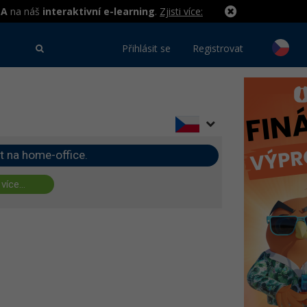
MA
na náš
interaktivní e-learning
.
Zjisti více:
Přihlásit se
Registrovat
t na home-office.
 více...