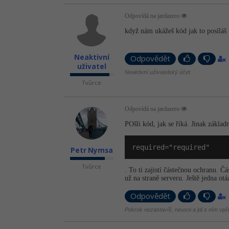
Odpovídá na jardazero
když nám ukážeš kód jak to posíláš 
Neaktivní
Odpovědět
uživatel
Neaktivní uživatelský účet
Tvůrce
Odpovídá na jardazero
POšli kód, jak se říká. Jinak základ
required="required"
Petr Nymsa
Tvůrce
. To ti zajistí částečnou ochranu. Č
už na straně serveru. Ještě jedna ot
Odpovědět
Pokrok nezastavíš, neusni a jdi s ním vpř