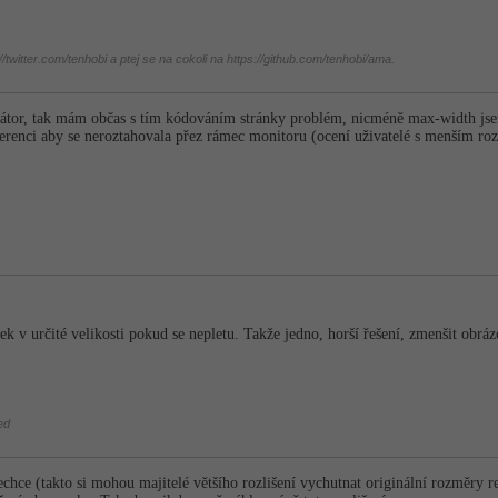
twitter.com/tenhobi a ptej se na cokoli na https://github.com/tenhobi/ama.
átor, tak mám občas s tím kódováním stránky problém, nicméně max-width jsem z
erenci aby se neroztahovala přez rámec monitoru (ocení uživatelé s menším roz
k v určité velikosti pokud se nepletu. Takže jedno, horší řešení, zmenšit obráz
ed
chce (takto si mohou majitelé většího rozlišení vychutnat originální rozměry 