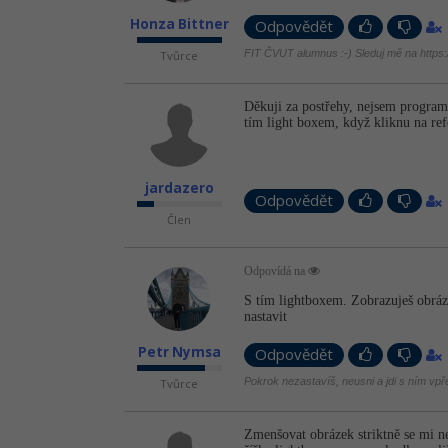
Honza Bittner
Odpovědět
FIT ČVUT alumnus :-) Sleduj mě na https://
Tvůrce
Děkuji za postřehy, nejsem program
tím light boxem, když kliknu na ref
jardazero
Odpovědět
Člen
Odpovídá na
S tím lightboxem. Zobrazuješ obráze
nastavit
Petr Nymsa
Odpovědět
Pokrok nezastavíš, neusni a jdi s ním vpř
Tvůrce
Zmenšovat obrázek striktně se mi ne