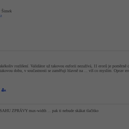
v Šimek
cz
kékoliv rozlišení. Validátor už takovou euforii nezažívá, 11 erorů je poměrně do
 takovou dobu, v součastnosti se zaměřuji hlavně na ... víš co myslím. Oprav e
1
BSAHU ZPRÁVY max-width ... pak ti nebude skákat tlačítko