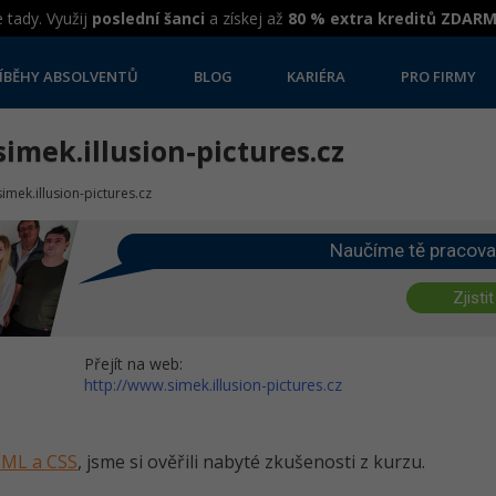
 tady. Využij
poslední šanci
a získej až
80 % extra kreditů ZDAR
ÍBĚHY ABSOLVENTŮ
BLOG
KARIÉRA
PRO FIRMY
imek.illusion-pictures.cz
imek.illusion-pictures.cz
Naučíme tě pracova
Zjistit
Přejít na web:
http://www.simek.illusion-pictures.cz
HTML a CSS
, jsme si ověřili nabyté zkušenosti z kurzu.