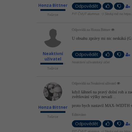
Honza Bittner
Odpovědět
FIT ČVUT alumnus :-) Sleduj mě na https://
Tvůrce
Odpovídá na Honza Bittner
U obsahu zprávy mi nic neskáká (
Neaktivní
Odpovědět
uživatel
Neaktivní uživatelský účet
Tvůrce
Odpovídá na Neaktivní uživatel
když šáhneš na pravý dolní roh a zač
zvětšování výšky nevadí ..
proto bych nastavil MAX-WIDTH 
Honza Bittner
Editováno
Tvůrce
Odpovědět
FIT ČVUT alumnus :-) Sleduj mě na https://