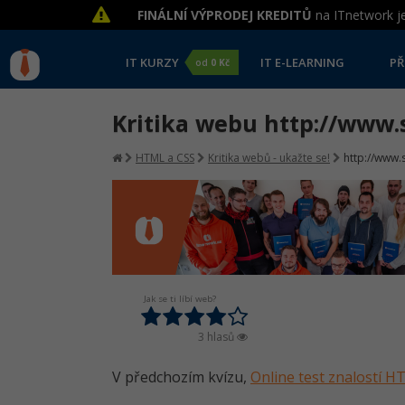
FINÁLNÍ VÝPRODEJ KREDITŮ
na ITnetwork je
IT KURZY
IT E-LEARNING
PŘ
od
0 Kč
Kritika webu http://www.s
HTML a CSS
Kritika webů - ukažte se!
http://www.s
Jak se ti líbí web?
3 hlasů
V předchozím kvízu,
Online test znalostí 