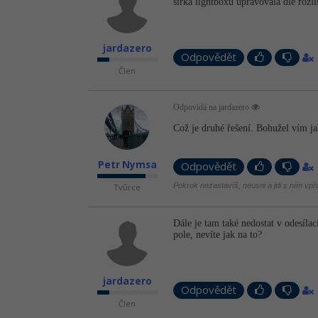
šířka lightboxu upravovala dle rozli
jardazero
Odpovědět
Člen
Odpovídá na jardazero
Což je druhé řešení. Bohužel vím j
Petr Nymsa
Odpovědět
Pokrok nezastavíš, neusni a jdi s ním vpř
Tvůrce
Dále je tam také nedostat v odesíla
pole, nevíte jak na to?
jardazero
Odpovědět
Člen