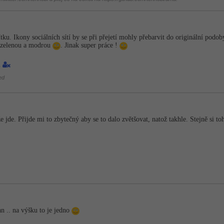
ku. Ikony sociálních sítí by se při přejetí mohly přebarvit do originální pod
 zelenou a modrou
. Jinak super práce !
1
ed
že jde. Přijde mi to zbytečný aby se to dalo zvětšovat, natož takhle. Stejně si t
an .. na výšku to je jedno