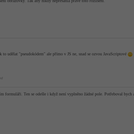
šení obrazovky. Tak aby nikdy nepřesáhla právě toto rozlišení.
ak to udělat "pseudokódem" ale přímo v JS ne, snad se ozvou JavaScriptové
ed
cím formuláři. Ten se odešle i když není vyplněno žádné pole. Potřeboval bych 