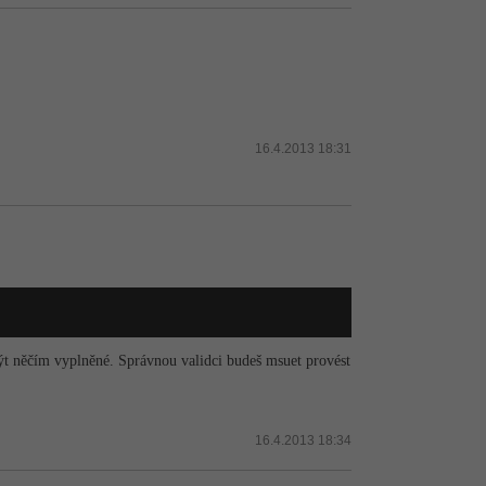
16.4.2013 18:31
e být něčím vyplněné. Správnou validci budeš msuet provést
16.4.2013 18:34