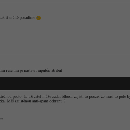
tak ti určitě poradíme
ním řešením je nastavit inputůn atribut
ástečnou proto, že uživatel může zadat blbost, zajistí to pouze, že musí to pol
ázka. Máš zajištěnou anti-spam ochranu ?
ed