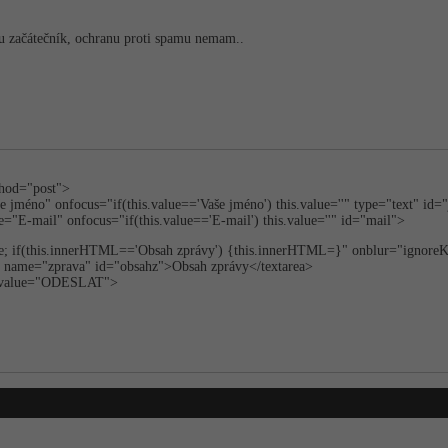
u začátečník, ochranu proti spamu nemam..
thod="post">
jméno" onfocus="if(this­.value=='Vaše jméno') this.value=''" type="text" id
="E-mail" onfocus="if(this­.value=='E-mail') this.value=''" id="mail">
ue; if(this.inner­HTML=='Obsah zprávy') {this.innerHTML=}" onblur="ignoreK
" name="zprava" id="obsahz">Obsah zprávy</textarea>
t" value="ODESLAT">