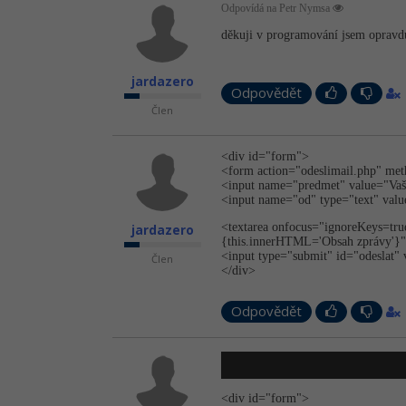
Odpovídá na Petr Nymsa
děkuji v programování jsem opravd
jardazero
Odpovědět
Člen
<div id="form">
<form action="odesli­mail.php" me
<input name="predmet" value="Vaše 
<input name="od" type="text" value
<textarea onfocus="igno­reKeys=tr
jardazero
{this.innerHTML='Ob­sah zprávy'}
<input type="submit" id="odesla
Člen
</div>
Odpovědět
<div id="form">