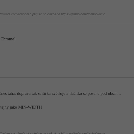
twitter.com/tenhobi a ptej se na cokoli na https://github.com/tenhobi/ama.
G Chrome)
neš tahat doprava tak se šířka zvětšuje a tlačítko se posune pod obsah ..
stejný jako MIN-WIDTH
twitter.com/tenhobi a ptej se na cokoli na https://github.com/tenhobi/ama.