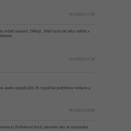
16.4.2013 17:26
vládl nastavit. Děkuji. Ještě bych rád něco udělal s
lišením.
16.4.2013 17:34
ek anebo nejspíš přes JS vypočítat potřebnou velikost a
16.4.2013 18:08
reference) Potřeboval bych takového aby se maximální