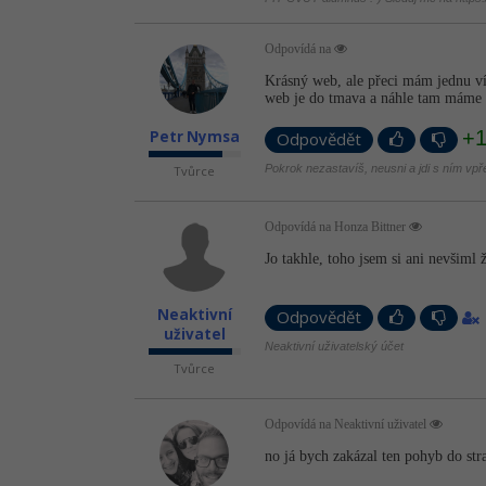
Odpovídá na
Krásný web, ale přeci mám jednu vít
web je do tmava a náhle tam máme
+
Petr Nymsa
Odpovědět
Pokrok nezastavíš, neusni a jdi s ním vpř
Tvůrce
Odpovídá na Honza Bittner
Jo takhle, toho jsem si ani nevšiml 
Neaktivní
Odpovědět
uživatel
Neaktivní uživatelský účet
Tvůrce
Odpovídá na Neaktivní uživatel
no já bych zakázal ten pohyb do str