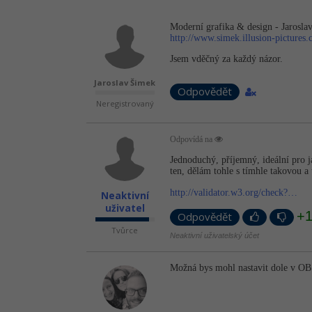
Moderní grafika & design - Jarosla
http://www.simek.illusion-pictures.
Jsem vděčný za každý názor.
Jaroslav Šimek
Odpovědět
Neregistrovaný
Odpovídá na
Jednoduchý, příjemný, ideální pro ja
ten, dělám tohle s tímhle takovou a
http://validator.w3.org/check?…
Neaktivní
uživatel
+
Odpovědět
Tvůrce
Neaktivní uživatelský účet
Možná bys mohl nastavit dole v O