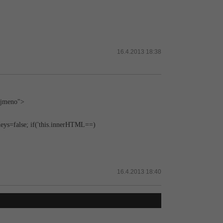
16.4.2013 18:38
="jmeno">
eys=false; if('this.innerHTML==)
16.4.2013 18:40