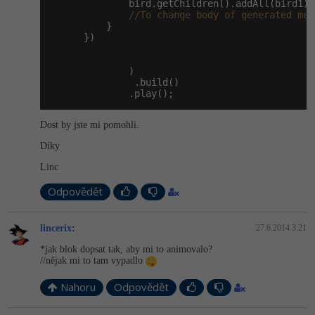
              bird.getChildren().addAll(bird1);

//To change body of generated met
          }

      })

              )

               .build()

              .play();
Dost by jste mi pomohli.
Díky
Linc
Odpovědět
lincerix
:
27.6.2014 3:21
*jak blok dopsat tak, aby mi to animovalo?
//nějak mi to tam vypadlo
Nahoru
Odpovědět