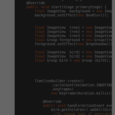
-30%
Kariéra
    @Override

-80%
Marketing
Adobe Illustrator
public
void
 start(Stage primaryStage) {

final
 ImageView  background = 
new
 Image
Pro firmy
-30%
        background.setEffect(
new
 BoxBlur());

WordPress
Adobe Lightroom
-30%
-15%
final
 ImageView  tree1 = 
new
 ImageView(
SEO
Adobe XD
final
 ImageView  tree2 = 
new
 ImageView(
final
 ImageView  tree3 = 
new
 ImageView(
-25%
final
 Group foreground = 
new
 Group(tree
UX
Adobe InDesign
        foreground.setEffect(
new
 DropShadow());

final
 ImageView  bird1 = 
new
 ImageView(
Business
Adobe After Effects
final
 ImageView  bird2 = 
new
 ImageView(
final
 Group bird = 
new
 Group (bird1);

-25%
-80%
Kryptoměny
Blender
-30%
Copywriting
Inkscape
        TimelineBuilder.create()

                .cycleCount(Animation.INDEFINITE
-80%
-80%
MS Office
                .keyFrames(

Fotografování
new
 KeyFrame(Duration.millis(
15
Google Dokumenty
            @Override

Video
public
void
 handle(ActionEvent even
                bird.getChildren().addAll(bird2)
Time management
Ostatní
//To change body of generated 