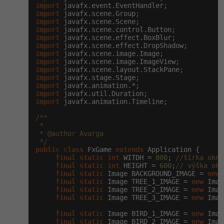
import
import
-41%
Copywriter
Algoritmy
import
import
import
-10%
WordPress specialista
Umělá inteligence (AI)
import
import
import
SEO specialista
Pro děti
import
import
import
Více
import
import
 javafx.animation.Timeline;

Fórum
/**

 *

 * @author Avarga

 */
Kurzy e-commerce
public
class
 FxGame 
extends
 Application {

final
static
int
 WITDH = 
800
; 
//šírka okna
Testování softwaru
final
static
int
 HEIGHT = 
600
;
// výška okn
Kurzy designu
final
static
 Image BACKGROUND_IMAGE = 
new
 
final
static
 Image TREE_1_IMAGE = 
new
 Imag
-80%
Datová analýza
HTML/CSS
final
static
 Image TREE_2_IMAGE = 
new
 Imag
Příběhy absolventů
final
static
 Image TREE_3_IMAGE = 
new
 Imag
-80%
Digitální gramotnost
Blog
Photoshop
final
static
 Image BIRD_1_IMAGE = 
new
 Imag
final
static
 Image BIRD_2_IMAGE = 
new
 Imag