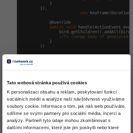
            }

        }),

Windows
Fórum
new
 KeyFrame(Duration.
            @Override

Linux
public
void
 handle(ActionEvent even
                bird.getChildren().addAll(bird1)
//To change body of generated m
Sítě
            }

        })

Kybernetická bezpečnost
                )

                 .build()

Elektronický podpis
                .play();

final
 Group root = 
new
 Group(background
Fórum
Tato webová stránka používá cookies
K personalizaci obsahu a reklam, poskytování funkcí
        Scene scene = 
new
 Scene(root, WITDH, HE
sociálních médií a analýze naší návštěvnosti využíváme
        primaryStage.setTitle(
"@Game@"
);

soubory cookie. Informace o tom, jak náš web používáte,
        primaryStage.setScene(scene);

        primaryStage.show();

sdílíme se svými partnery pro sociální média, inzerci a
    }

analýzy. Partneři tyto údaje mohou zkombinovat s
/**

dalšími informacemi, které jste jim poskytli nebo které
     * @param args the command line arguments
