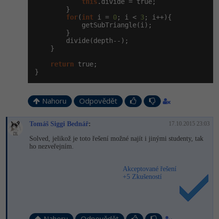
this
.divide = true;

        }

for
(
int
 i = 
0
; i < 
3
; i++){

            getSubTriangle(i);

        }

        divide(depth--);

    }

return
 true;

}
Nahoru
Odpovědět
Tomáš Siggi Bednář
:
17.10.2015 23:03
Solved, jelikož je toto řešení možné najít i jinými studenty, tak
ho nezveřejním.
Akceptované řešení
+5 Zkušeností
Nahoru
Odpovědět