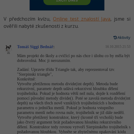
-80%
Vývojář mobilních aplikací
Python
HTML5, CSS3, Bootstrap, SEO
PHP
-80%
Specialista na AI a bigdata
V předchozím kvízu,
Online test znalostí Java
, jsme si
JavaScript
SQL a databáze
ověřili nabyté zkušenosti z kurzu.
JavaScript
-80%
C# Game developer
PHP
Aktivity
Testování a verzování
Python
-80%
Webdesigner
Tomáš Siggi Bednář
C++
:
16.10.2015 21:53
UML a návrhové vzory
HTML / CSS
Mám projekt do školy a cvičící po nás chce i úlohu co by měla být
-80%
Tester
dobrovolná. Moc ji nerozumím.
Swift
React
UML a návrhové vzory
Zadání: Upravte třídu Triangle tak, aby reprezentoval tzv.
-80%
Systémový administrátor
"Sierpinski triangle",
Kotlin
Konkrétně:
Spring
MySQL/MariaDB
Vytvořte přetíženou metodu divide(int depth). Metoda bude
-80%
Grafik / UX/UI návrhář
rekurzivní, parametr depth udává rekurzivní hloubku dělení
C
trojúhelníka. Pokud je hodnota větší než nula, dojde k rozdělení
ASP.NET MVC
MS-SQL
pomocí původní metody divide(). Poté se zavolá metoda divide(int
3D grafik
depth) na všech třech nově vzniklých trojúhelnících s hodnotou
VB.NET
parametru o jedničku menší. Pokud je hodnota vstupního
Django
SQLite
parametru menší nebo rovna nule, trojúhelník se již dále nedělí.
Projektový manažer
SQL
Vytvořte přetížený konstruktor, který (kromě tří vrcholů) bude
jako čtvrtý argument brát požadovanou hloubku rekurzivního
Best practices
dělení. Konstruktor tedy rovnou vytvoří Sierpinského trojúhelník s
-80%
Databázový analytik
Návrh SW
požadovanou hloubkou. Vyhněte se zbytečnému opakování kódu