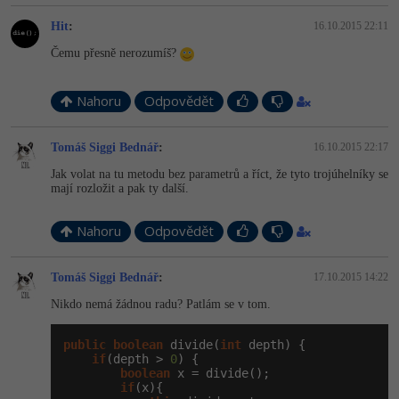
Hit
:
16.10.2015 22:11
Čemu přesně nerozumíš?
Nahoru
Odpovědět
Tomáš Siggi Bednář
:
16.10.2015 22:17
Jak volat na tu metodu bez parametrů a říct, že tyto trojúhelníky se
mají rozložit a pak ty další.
Nahoru
Odpovědět
Tomáš Siggi Bednář
:
17.10.2015 14:22
Nikdo nemá žádnou radu? Patlám se v tom.
public
boolean
 divide(
int
 depth) {

if
(depth > 
0
) {

boolean
 x = divide();

if
(x){
