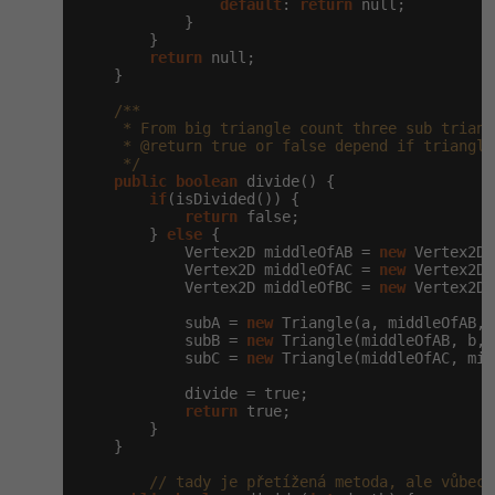
default
: 
return
 null;

            }

        }

Windows
Fórum
return
 null;

    }

Linux
/**

     * From big triangle count three sub triang
     * @return true or false depend if triangle
Sítě
     */
public
boolean
 divide() {

Kybernetická bezpečnost
if
(isDivided()) {

return
 false;

        } 
else
 {

Elektronický podpis
            Vertex2D middleOfAB = 
new
 Vertex2D(
            Vertex2D middleOfAC = 
new
 Vertex2D(
            Vertex2D middleOfBC = 
new
 Vertex2D(
Fórum
            subA = 
new
 Triangle(a, middleOfAB, 
            subB = 
new
 Triangle(middleOfAB, b, 
            subC = 
new
 Triangle(middleOfAC, mid
            divide = true;

return
 true;

        }

    }

// tady je přetížená metoda, ale vůbec 