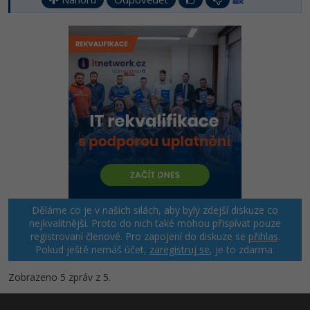
Děláme co je v našich silách, aby byly zdejší diskuze co
nejkvalitnější. Proto do nich také mohou přispívat pouze
registrovaní členové. Pro zapojení do diskuze se
přihlas
.
Pokud ještě nemáš účet,
zaregistruj se
, je to zdarma.
Zobrazeno 5 zpráv z 5.