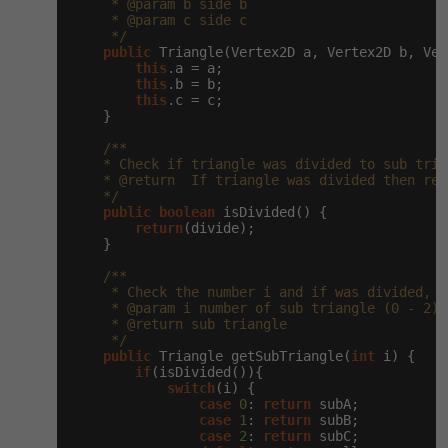
     * @param b side b

-30%
Kariéra
-80%
Marketing
     * @param c side c

Adobe Illustrator
     */
Pro firmy
public
 Triangle(Vertex2D a, Vertex2D b, Ver
-30%
WordPress
Adobe Lightroom
this
.a = a;

this
.b = b;

this
.c = c;

-30%
-15%
SEO
Adobe XD
    }

/**

-25%
UX
Adobe InDesign
    * Check if triangle was divided to sub trian
    * @return  If triangle was divided then ret
    */
Business
Adobe After Effects
public
boolean
 isDivided() {

return
(divide);

-25%
    }

-80%
Kryptoměny
Blender
/**

-30%
     * Check the number i and if was divided, t
Copywriting
Inkscape
     * @param i number of sub triangle (0 - 2)

     * @return sub triangle

-80%
     */
-80%
MS Office
Fotografování
public
 Triangle getSubTriangle(
int
 i) {

if
(isDivided()){

switch
(i) {

Google Dokumenty
Video
case
0
: 
return
 subA;

case
1
: 
return
 subB;

case
2
: 
return
 subC;

Time management
Ostatní