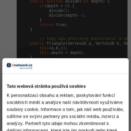
public
boolean
 divide(
int
 depth) {

if
(depth > 
0
) {

            divide();

            divide(depth--);

        }

return
 true;

    }

// tady mám přetížený konstruktor a měl
public
 Triangle(Vertex2D a, Vertex2D b, Ver
this
(a,b,c);

this
.depth = depth;

    }

public
 Vertex2D getVertexA() {

return
 a;

    }

public
 Vertex2D getVertexB() {

Tato webová stránka používá cookies
return
 b;

    }

K personalizaci obsahu a reklam, poskytování funkcí
sociálních médií a analýze naší návštěvnosti využíváme
public
 Vertex2D getVertexC() {

return
 c;

soubory cookie. Informace o tom, jak náš web používáte,
    }

sdílíme se svými partnery pro sociální média, inzerci a
/**

analýzy. Partneři tyto údaje mohou zkombinovat s
     * Check if triangle is equilateral

dalšími informacemi, které jste jim poskytli nebo které