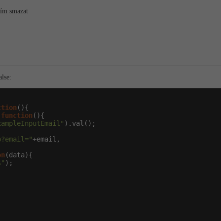
sím smazat
lse:
ction
(){

(
function
(){

xampleInputEmail"
).val();

p?email="
+email,

on
(data){

s"
);
