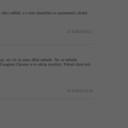
y něco uděláš, a v tom okamžiku to zaznamená i druhý
27.5.2015 15:11
ují, nic víc se samo dělat nebude. Nic se nebude
hyb Googlem Chrome si to občas myslím). Pokud chceš mít
27.5.2015 15:14