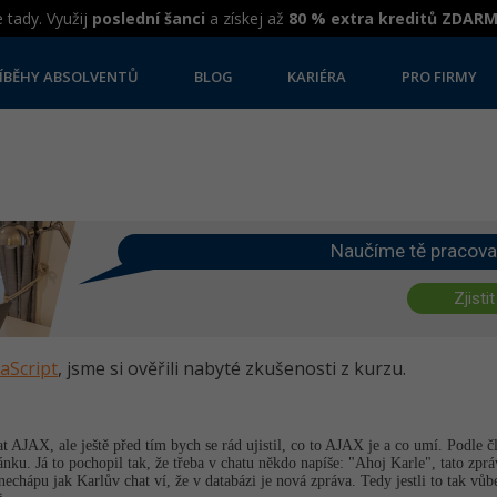
 tady. Využij
poslední šanci
a získej až
80 % extra kreditů ZDAR
ÍBĚHY ABSOLVENTŮ
BLOG
KARIÉRA
PRO FIRMY
Naučíme tě pracova
Zjistit
vaScript
, jsme si ověřili nabyté zkušenosti z kurzu.
t AJAX, ale ještě před tím bych se rád ujistil, co to AJAX je a co umí. Podle
ánku. Já to pochopil tak, že třeba v chatu někdo napíše: "Ahoj Karle", tato 
nechápu jak Karlův chat ví, že v databázi je nová zpráva. Tedy jestli to tak v