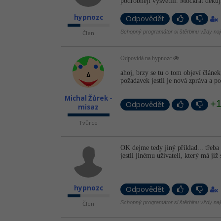
podrobněji vysvětlil. Mockrát děkuj
hypnozc
Odpovědět
Schopný programátor si štěrbinu vždy naj
Člen
Odpovídá na hypnozc
ahoj, brzy se tu o tom objeví článek
požadavek jestli je nová zpráva a p
Michal Žůrek -
+
Odpovědět
misaz
Tvůrce
OK dejme tedy jiný příklad... třeba 
jestli jinému uživateli, který má j
hypnozc
Odpovědět
Schopný programátor si štěrbinu vždy naj
Člen