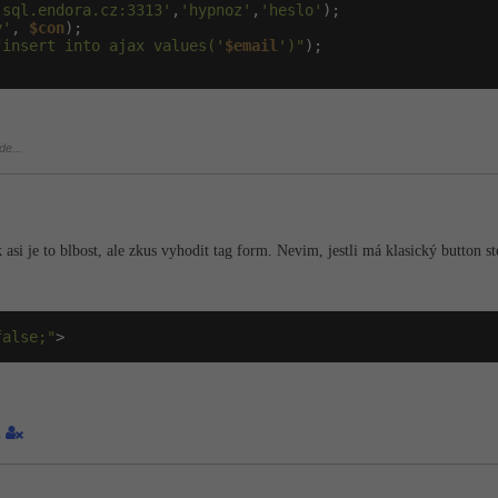
'sql.endora.cz:3313'
,
'hypnoz'
,
'heslo'
);

y'
, 
$con
);

"insert into ajax values('
$email
')"
de...
k asi je to blbost, ale zkus vyhodit tag form. Nevim, jestli má klasický button 
false;"
>
1