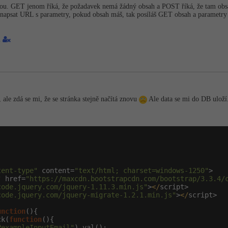
ou. GET jenom říká, že požadavek nemá žádný obsah a POST říká, že tam obs
 napsat URL s parametry, pokud obsah máš, tak posíláš GET obsah a paramet
1
 ale zdá se mi, že se stránka stejně načítá znovu
Ale data se mi do DB uloží.
tent-type"
 content=
"text/html; charset=windows-1250"
>

"
 href=
"https://maxcdn.bootstrapcdn.com/bootstrap/3.3.4/
code.jquery.com/jquery-1.11.3.min.js"
>
</
script>

code.jquery.com/jquery-migrate-1.2.1.min.js"
>
</
script>

unction
(){

ck(
function
(){

#exampleInputEmail"
).val();
