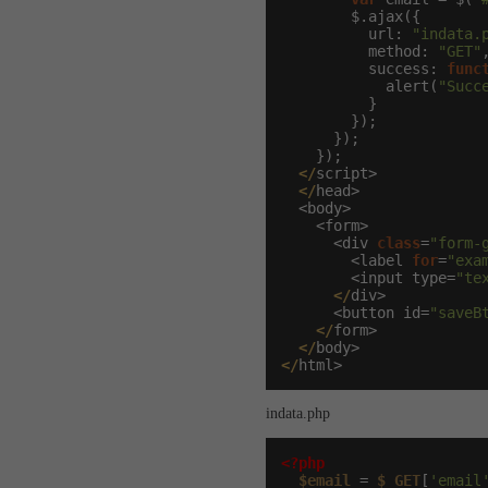
        $.ajax({

          url: 
"indata.
          method: 
"GET"
,
          success: 
func
            alert(
"Succ
          }

        });

      });

    });

</
script>

</
head>

  <body>

    <form>

      <div 
class
=
"form-
        <label 
for
=
"exa
        <input type=
"te
</
div>

      <button id=
"saveB
</
form>

</
</
html>
indata.php
<?php
$email
 = 
$_GET
[
'email