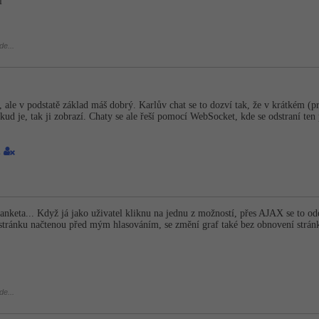
i
de...
, ale v podstatě základ máš dobrý. Karlův chat se to dozví tak, že v krátkém (pr
okud je, tak ji zobrazí. Chaty se ale řeší pomocí WebSocket, kde se odstraní 
1
anketa... Když já jako uživatel kliknu na jednu z možností, přes AJAX se to ode
iž stránku načtenou před mým hlasováním, se změní graf také bez obnovení strá
de...