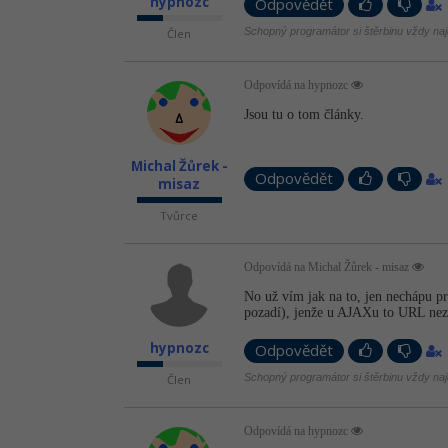
hypnozc
Odpovědět
Schopný programátor si štěrbinu vždy naj
Člen
Odpovídá na hypnozc
Jsou tu o tom články.
Michal Žůrek -
Odpovědět
misaz
Tvůrce
Odpovídá na Michal Žůrek - misaz
No už vím jak na to, jen nechápu
pozadí), jenže u AJAXu to URL ne
hypnozc
Odpovědět
Schopný programátor si štěrbinu vždy naj
Člen
Odpovídá na hypnozc