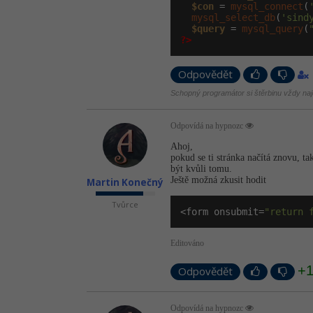
$con
 = 
mysql_connect
(
mysql_select_db
(
'sind
$query
 = 
mysql_query
(
?>
Odpovědět
Schopný programátor si štěrbinu vždy naj
Odpovídá na hypnozc
Ahoj,
pokud se ti stránka načítá znovu, ta
být kvůli tomu.
Ještě možná zkusit hodit
Martin Konečný
Tvůrce
<form onsubmit=
"return 
Editováno
+
Odpovědět
Odpovídá na hypnozc