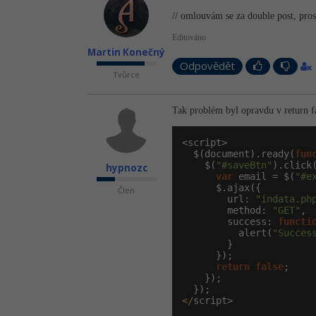
// omlouvám se za double post, pro
Editováno
Martin Konečný
Odpovědět
Tvůrce
Tak problém byl opravdu v return fa
<script>

  $(
document
).ready(
fun
    $(
"#saveBtn"
).click
hypnozc
var
 email = $(
"#e
      $.ajax({

Člen
        url: 
"indata.ph
        method: 
"GET"
,

        success: 
functi
          alert(
"Succes
        }

      });

return
false
;

    });

</
script>