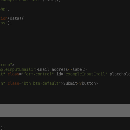
php"
,



tion
(data){

ess"
);

group"
>

mpleInputEmail1"
>Email address
</
label>

xt"
class
=
"form-control"
 id=
"exampleInputEmail"
 placehol
tn"
class
=
"btn btn-default"
>Submit
</
button>

'
];
