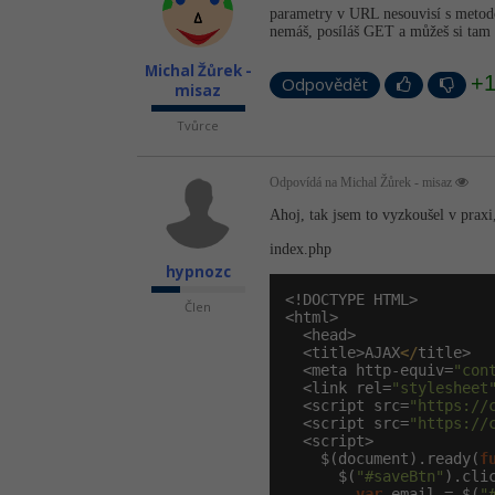
parametry v URL nesouvisí s metod
nemáš, posíláš GET a můžeš si tam
Michal Žůrek -
+
Odpovědět
misaz
Tvůrce
Odpovídá na Michal Žůrek - misaz
Ahoj, tak jsem to vyzkoušel v praxi,
index.php
hypnozc
<!DOCTYPE HTML>

Člen
<html>

  <head>

  <title>AJAX
</
title>

  <meta http-equiv=
"con
  <link rel=
"stylesheet
  <script src=
"https://
  <script src=
"https://
  <script>

    $(
document
).ready(
f
      $(
"#saveBtn"
).cli
var
 email = $(
"