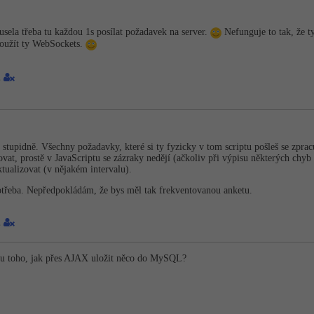
usela třeba tu každou 1s posílat požadavek na server.
Nefunguje to tak, že t
použít ty WebSockets.
1
stupidně. Všechny požadavky, které si ty fyzicky v tom scriptu pošleš se zprac
lovat, prostě v JavaScriptu se zázraky nedějí (ačkoliv při výpisu některých c
ktualizovat (v nějakém intervalu).
t potřeba. Nepředpokládám, že bys měl tak frekventovanou anketu.
1
ku toho, jak přes AJAX uložit něco do MySQL?