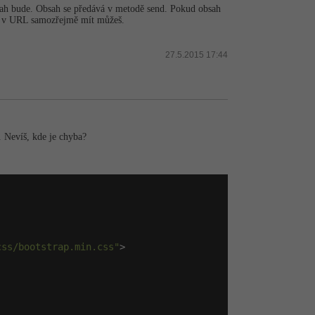
ah bude. Obsah se předává v metodě send. Pokud obsah
ry v URL samozřejmě mít můžeš.
27.5.2015 17:44
 Nevíš, kde je chyba?
css/bootstrap.min.css"
>
