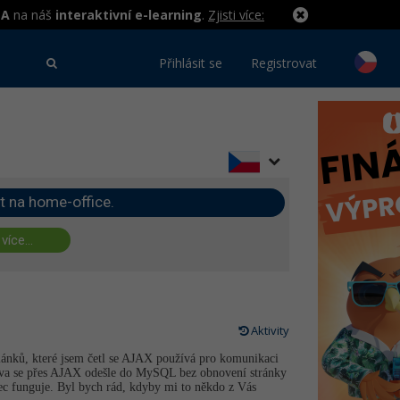
MA
na náš
interaktivní e-learning
.
Zjisti více:
Přihlásit se
Registrovat
t na home-office.
 více...
Aktivity
 článků, které jsem četl se AJAX používá pro komunikaci
zpráva se přes AJAX odešle do MySQL bez obnovení stránky
ůbec funguje. Byl bych rád, kdyby mi to někdo z Vás