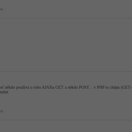
de...
 proč někdo používá u toho AJAXu GET a někdo POST... v PHP to chápu (GET
změní
de...