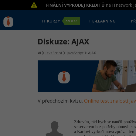
FINÁLNÍ VÝPRODEJ KREDITŮ
na ITnetwork je
IT KURZY
IT E-LEARNING
PŘ
od
0 Kč
Diskuze: AJAX
JavaScript
JavaScript
AJAX
V předchozím kvízu,
Online test znalostí Ja
Zdravím, rád bych se naučil používa
se serverem bez potřeby obnovit str
a Karlovi vyskočí nová zpráva. Jen 