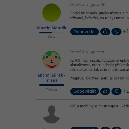
Odpovídá na hypnozc
Pořád by stránka jiného uživatele m
uživatel, bohužel, na to bys musel 
Martin Mandík
+
Odpovědět
Člen
Odpovídá na hypnozc
AJAX není zázrak, funguje to úplně 
aktualizovat, nic se nebude překres
něco aktuální, tak si to musíš sám a
Michal Žůrek -
Nejprve, ale zvaž, jestli je to fak
misaz
Tvůrce
+
Odpovědět
OK a mohl by si mi tu napsat ukáz