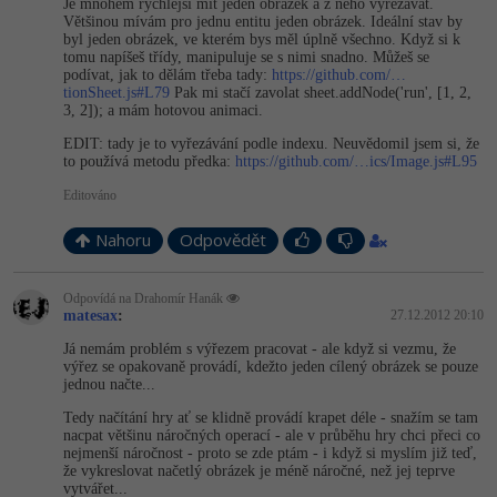
Je mnohem rychlejší mít jeden obrázek a z něho vyřezávat.
Většinou mívám pro jednu entitu jeden obrázek. Ideální stav by
-41%
Copywriter
byl jeden obrázek, ve kterém bys měl úplně všechno. Když si k
Algoritmy
tomu napíšeš třídy, manipuluje se s nimi snadno. Můžeš se
podívat, jak to dělám třeba tady:
https://github.com/…
-10%
WordPress specialista
tionSheet.js#L79
Pak mi stačí zavolat sheet.addNode('run', [1, 2,
Umělá inteligence (AI)
3, 2]); a mám hotovou animaci.
SEO specialista
EDIT: tady je to vyřezávání podle indexu. Neuvědomil jsem si, že
Pro děti
to používá metodu předka:
https://github.com/…ics/Image.js#L95
Editováno
Více
Nahoru
Odpovědět
Fórum
Odpovídá na Drahomír Hanák
Kurzy e-commerce
matesax
:
27.12.2012 20:10
Já nemám problém s výřezem pracovat - ale když si vezmu, že
Testování softwaru
výřez se opakovaně provádí, kdežto jeden cílený obrázek se pouze
Kurzy designu
jednou načte...
-80%
Datová analýza
HTML/CSS
Tedy načítání hry ať se klidně provádí krapet déle - snažím se tam
Příběhy absolventů
nacpat většinu náročných operací - ale v průběhu hry chci přeci co
nejmenší náročnost - proto se zde ptám - i když si myslím již teď,
-80%
Digitální gramotnost
Blog
Photoshop
že vykreslovat načetlý obrázek je méně náročné, než jej teprve
vytvářet...