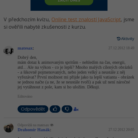
-80%
Vývojář mobilních aplikací
Python
HTML5, CSS3, Bootstrap, SEO
PHP
-80%
Specialista na AI a bigdata
V předchozím kvízu,
Online test znalostí JavaScript
, jsme
JavaScript
SQL a databáze
si ověřili nabyté zkušenosti z kurzu.
JavaScript
-80%
C# Game developer
PHP
Aktivity
Testování a verzování
Python
-80%
Webdesigner
matesax
C++
:
27.12.2012 18:49
UML a návrhové vzory
HTML / CSS
Dobrý den,
-80%
Tester
mám dotaz k animovaným spritům - nehledím na čas, energii,
Swift
atd... Ale na výkon - co je lepší? Mnoho malých cílených obrázků
React
UML a návrhové vzory
- a šikovně pojmenovaných, nebo jeden velký a neustále z něj
-80%
Systémový administrátor
vyřezávat? První možnost mi přijde jako ta lepší vatianta - obrázek
Kotlin
se jednou načte (a ne, že se neustále tvoří) a pak už není náročné
Spring
MySQL/MariaDB
jej vytáhnout z pole, kam si ho uložím. Děkuji.
-80%
Grafik / UX/UI návrhář
C
Editováno
ASP.NET MVC
MS-SQL
3D grafik
VB.NET
Odpovědět
Django
SQLite
Projektový manažer
SQL
Odpovídá na matesax
Best practices
Drahomír Hanák
:
27.12.2012 20:05
-80%
Databázový analytik
Návrh SW