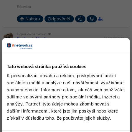
-30%
Kariéra
-80%
Marketing
Adobe Illustrator
Editováno
Pro firmy
-30%
WordPress
Nahoru
Odpovědět
Adobe Lightroom
-30%
-15%
SEO
Adobe XD
Odpovídá na matesax
Drahomír Hanák
:
27.12.2012 20:28
-25%
UX
Adobe InDesign
Teď to moc nechápu. Vždyť právě víc obrázku musíš načíst více
krát a musíš je víc spravovat. Když je ale dáš do jednoho spritu a
jen posunuješ výběr, stačí ti jedno načtení celého spritu. Čím víc
Business
Adobe After Effects
máš obrázků při vykreslování, tím je to náročnější.
Tato webová stránka používá cookies
-25%
-80%
Kryptoměny
Nahoru
Blender
Odpovědět
K personalizaci obsahu a reklam, poskytování funkcí
sociálních médií a analýze naší návštěvnosti využíváme
-30%
Copywriting
Inkscape
soubory cookie. Informace o tom, jak náš web používáte,
Odpovídá na Drahomír Hanák
matesax
:
27.12.2012 21:18
sdílíme se svými partnery pro sociální média, inzerci a
-80%
-80%
MS Office
Fotografování
analýzy. Partneři tyto údaje mohou zkombinovat s
No jak to? Načtu do pole a z něj vybírám... Jednou načtu a pak jen
manipuluji s indexy...
dalšími informacemi, které jste jim poskytli nebo které
Google Dokumenty
Video
získali v důsledku toho, že používáte jejich služby.
Nahoru
Odpovědět
Time management
Ostatní