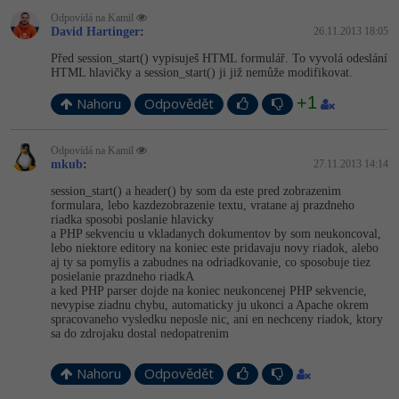
Odpovídá na Kamil
David Hartinger
:
26.11.2013 18:05
Před session_start() vypisuješ HTML formulář. To vyvolá odeslání
HTML hlavičky a session_start() ji již nemůže modifikovat.
+1
Nahoru
Odpovědět
Odpovídá na Kamil
mkub
:
27.11.2013 14:14
session_start() a header() by som da este pred zobrazenim
formulara, lebo kazdezobrazenie textu, vratane aj prazdneho
riadka sposobi poslanie hlavicky
a PHP sekvenciu u vkladanych dokumentov by som neukoncoval,
lebo niektore editory na koniec este pridavaju novy riadok, alebo
aj ty sa pomylis a zabudnes na odriadkovanie, co sposobuje tiez
posielanie prazdneho riadkA
a ked PHP parser dojde na koniec neukoncenej PHP sekvencie,
nevypise ziadnu chybu, automaticky ju ukonci a Apache okrem
spracovaneho vysledku neposle nic, ani en nechceny riadok, ktory
sa do zdrojaku dostal nedopatrenim
Nahoru
Odpovědět