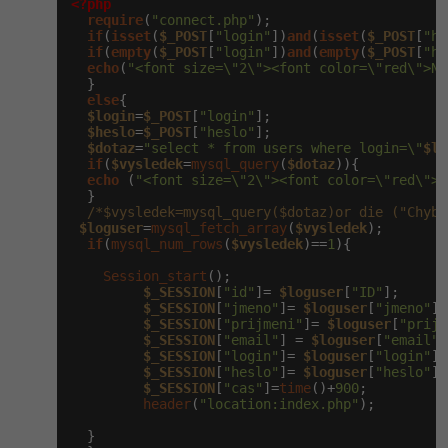
<?php
require
(
"connect.php"
);

-41%
Copywriter
if
(
isset
(
$_POST
[
"login"
])
and
(
isset
(
$_POST
[
"he
Algoritmy
if
(
empty
(
$_POST
[
"login"
])
and
(
empty
(
$_POST
[
"he
echo
(
"<font size=\"2\"><font color=\"red\">Ne
-10%
WordPress specialista
  }

Umělá inteligence (AI)
else
{

$login
=
$_POST
[
"login"
];

SEO specialista
$heslo
Pro děti
=
$_POST
[
"heslo"
];

$dotaz
=
"select * from users where login=\"
$lo
if
(
$vysledek
=
mysql_query
(
$dotaz
)){

Více
echo
 (
"<font size=\"2\"><font color=\"red\">Z
  }

/*$vysledek=mysql_query($dotaz)or die ("Chyba
Fórum
$loguser
=
mysql_fetch_array
(
$vysledek
);

if
(
mysql_num_rows
(
$vysledek
)==
1
){

Session_start
();

Kurzy e-commerce
$_SESSION
[
"id"
]= 
$loguser
[
"ID"
];

$_SESSION
[
"jmeno"
]= 
$loguser
[
"jmeno"
];

Testování softwaru
$_SESSION
[
"prijmeni"
]= 
$loguser
[
"prijm
Kurzy designu
$_SESSION
[
"email"
] = 
$loguser
[
"email"
]
$_SESSION
[
"login"
]= 
$loguser
[
"login"
];

-80%
Datová analýza
$_SESSION
[
"heslo"
]= 
$loguser
[
"heslo"
];

HTML/CSS
Příběhy absolventů
$_SESSION
[
"cas"
]=
time
()+
900
;

header
(
"location:index.php"
);

-80%
Digitální gramotnost
Blog
Photoshop
  }
