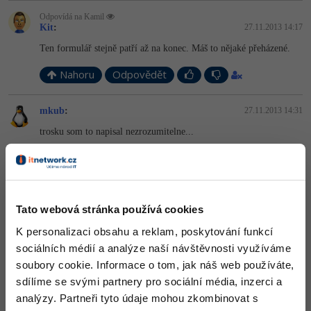
Odpovídá na Kamil
Kit
:
27.11.2013 14:17
Ten formulář stejně patří až na konec. Máš to nějaké přeházené.
Nahoru
Odpovědět
mkub
:
27.11.2013 14:31
trosku som to napisal nezrozumitelne...
Nahoru
Odpovědět
Tato webová stránka používá cookies
Ori I
:
27.11.2013 16:06
K personalizaci obsahu a reklam, poskytování funkcí
session_start musi byt pred zaciatkom skriptu(aj pred HTML,
prelepsiu orientaciu kukni nieco o MVC patterne).
sociálních médií a analýze naší návštěvnosti využíváme
soubory cookie. Informace o tom, jak náš web používáte,
A dovod preco ti to predtym fungovalo, no pravdepodobne si
pracoval na localhoste popripade zle nastavenom serveru, ktoremu
sdílíme se svými partnery pro sociální média, inzerci a
to nevadilo.
analýzy. Partneři tyto údaje mohou zkombinovat s