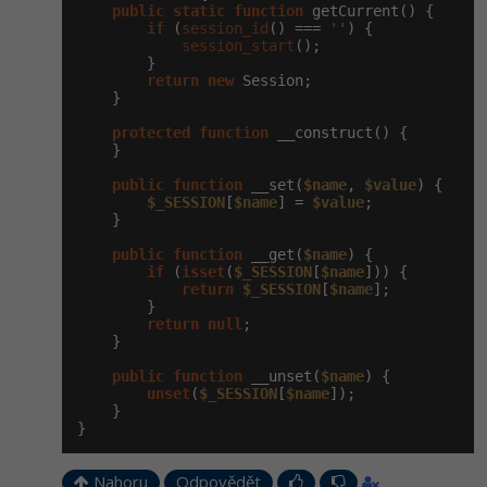
public
static
function
 getCurrent() {

if
 (
session_id
() === 
''
) {

session_start
();

        }

return
new
 Session;

    }

protected
function
 __construct() {

    }

public
function
 __set(
$name
, 
$value
) {

$_SESSION
[
$name
] = 
$value
;

    }

public
function
 __get(
$name
) {

if
 (
isset
(
$_SESSION
[
$name
])) {

return
$_SESSION
[
$name
];

        }

return
null
;

    }

public
function
 __unset(
$name
) {

unset
(
$_SESSION
[
$name
]);

    }

}
Nahoru
Odpovědět