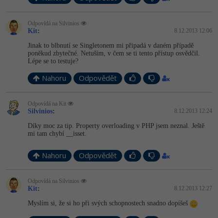
Odpovídá na Silvinios
Kit
:
8.12.2013 12:06
Jinak to blbnutí se Singletonem mi připadá v daném případě
poněkud zbytečné. Netuším, v čem se ti tento přístup osvědčil.
Lépe se to testuje?
Nahoru
Odpovědět
Odpovídá na Kit
Silvinios
:
8.12.2013 12:24
Díky moc za tip. Property overloading v PHP jsem neznal. Ještě
mi tam chybí __isset.
Nahoru
Odpovědět
Odpovídá na Silvinios
Kit
:
8.12.2013 12:27
Myslím si, že si ho při svých schopnostech snadno dopíšeš