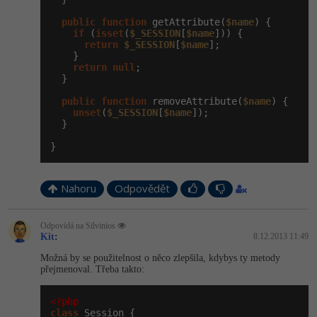
public
function
 getAttribute(
$name
) {

if
 (
isset
(
$_SESSION
[
$name
])) {

return
$_SESSION
[
$name
];

    }

return
null
;

  }

public
function
 removeAttribute(
$name
) {

unset
(
$_SESSION
[
$name
]);

  }

}
Nahoru
Odpovědět
Odpovídá na Silvinios
Kit
:
8.12.2013 11:49
Možná by se použitelnost o něco zlepšila, kdybys ty metody
přejmenoval. Třeba takto:
<?php
class
 Session {
