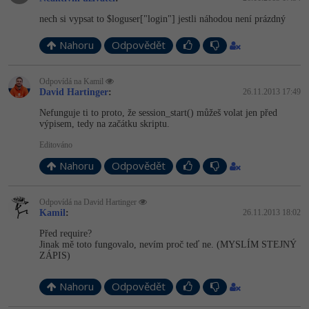
nech si vypsat to $loguser["login"] jestli náhodou není prázdný
Nahoru
Odpovědět
Odpovídá na Kamil
David Hartinger
:
26.11.2013 17:49
Nefunguje ti to proto, že session_start() můžeš volat jen před
výpisem, tedy na začátku skriptu.
Editováno
Nahoru
Odpovědět
Odpovídá na David Hartinger
Kamil
:
26.11.2013 18:02
Před require?
Jinak mě toto fungovalo, nevím proč teď ne. (MYSLÍM STEJNÝ
ZÁPIS)
Nahoru
Odpovědět