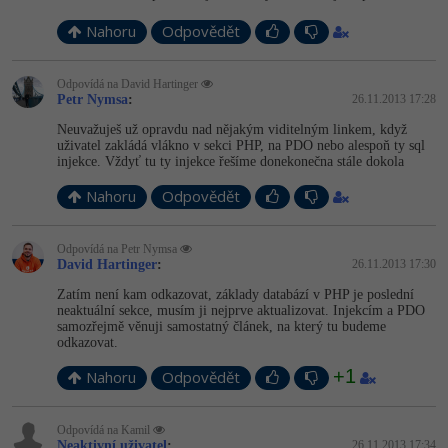
Nahoru
Odpovědět
Windows
Fórum
Odpovídá na David Hartinger
Linux
Petr Nymsa
:
26.11.2013 17:28
Neuvažuješ už opravdu nad nějakým viditelným linkem, když
Sítě
uživatel zakládá vlákno v sekci PHP, na PDO nebo alespoň ty sql
injekce. Vždyť tu ty injekce řešíme donekonečna stále dokola
Kybernetická bezpečnost
Nahoru
Odpovědět
Elektronický podpis
Odpovídá na Petr Nymsa
David Hartinger
:
26.11.2013 17:30
Fórum
Zatím není kam odkazovat, základy databází v PHP je poslední
neaktuální sekce, musím ji nejprve aktualizovat. Injekcím a PDO
samozřejmě věnuji samostatný článek, na který tu budeme
odkazovat.
+1
Nahoru
Odpovědět
Odpovídá na Kamil
Neaktivní uživatel
:
26.11.2013 17:34