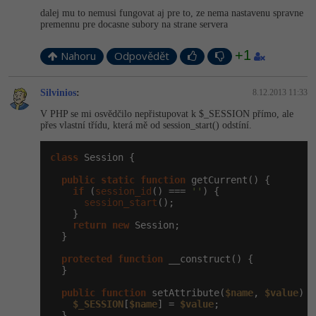
dalej mu to nemusi fungovat aj pre to, ze nema nastavenu spravne
premennu pre docasne subory na strane servera
+1
Nahoru
Odpovědět
Silvinios
:
8.12.2013 11:33
V PHP se mi osvědčilo nepřistupovat k $_SESSION přímo, ale
přes vlastní třídu, která mě od session_start() odstíní.
class
 Session {

public
static
function
 getCurrent() {

if
 (
session_id
() === 
''
) {

session_start
();

    }

return
new
 Session;

  }

protected
function
 __construct() {

  }

public
function
 setAttribute(
$name
, 
$value
) {

$_SESSION
[
$name
] = 
$value
;

  }
