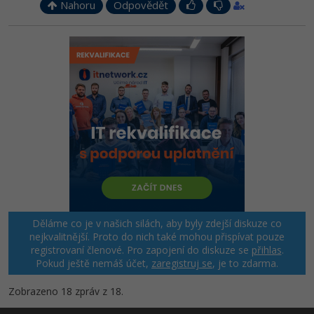
Nahoru
Odpovědět
Děláme co je v našich silách, aby byly zdejší diskuze co
nejkvalitnější. Proto do nich také mohou přispívat pouze
registrovaní členové. Pro zapojení do diskuze se
přihlas
.
Pokud ještě nemáš účet,
zaregistruj se
, je to zdarma.
Zobrazeno 18 zpráv z 18.