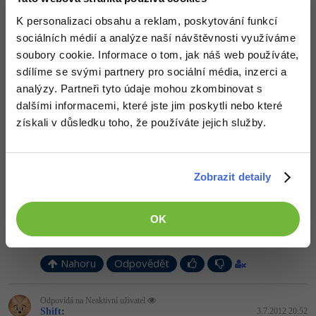
Nahoru
Odpovědět
K personalizaci obsahu a reklam, poskytování funkcí
sociálních médií a analýze naší návštěvnosti využíváme
soubory cookie. Informace o tom, jak náš web používáte,
Odpovídá na Kit
Neaktivní uživatel
:
3.7.2012 20:48
sdílíme se svými partnery pro sociální média, inzerci a
analýzy. Partneři tyto údaje mohou zkombinovat s
kdybych chtěl hodnocení webu tak to dám do kritiky,jenže já to
dal na fórum,protože chci poadit
dalšími informacemi, které jste jim poskytli nebo které
získali v důsledku toho, že používáte jejich služby.
Nahoru
Odpovědět
Odpovídá na Neaktivní uživatel
David Jančík
:
3.7.2012 20:52
Zobrazit detaily
Prostuduj si sekci PHP
Pokud nemáš dobrý důvod k tomu dělat něco špatně, tak dej
přednost správnému řešení a jak ti Kit již několikrát pokynul,
OK
použij databázi. Ušetříš se mnohým trablím a zjistíš, že práce s ní
je velmi jednoduchá a efektivní
Nahoru
Odpovědět
Odpovídá na Neaktivní uživatel
Shift
:
3.7.2012 20:52