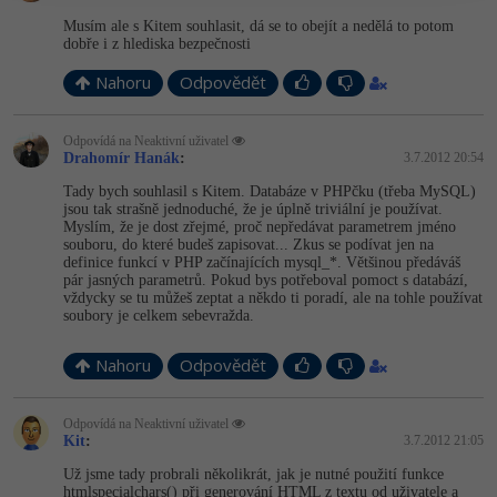
Musím ale s Kitem souhlasit, dá se to obejít a nedělá to potom
dobře i z hlediska bezpečnosti
Nahoru
Odpovědět
Odpovídá na Neaktivní uživatel
Drahomír Hanák
:
3.7.2012 20:54
Tady bych souhlasil s Kitem. Databáze v PHPčku (třeba MySQL)
jsou tak strašně jednoduché, že je úplně triviální je používat.
Myslím, že je dost zřejmé, proč nepředávat parametrem jméno
souboru, do které budeš zapisovat... Zkus se podívat jen na
definice funkcí v PHP začínajících mysql_*. Většinou předáváš
pár jasných parametrů. Pokud bys potřeboval pomoct s databází,
vždycky se tu můžeš zeptat a někdo ti poradí, ale na tohle používat
soubory je celkem sebevražda.
Nahoru
Odpovědět
Odpovídá na Neaktivní uživatel
Kit
:
3.7.2012 21:05
Už jsme tady probrali několikrát, jak je nutné použití funkce
htmlspecialchars() při generování HTML z textu od uživatele a