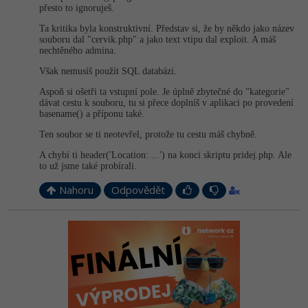
přesto to ignoruješ.
Ta kritika byla konstruktivní. Představ si, že by někdo jako název
souboru dal "cervik.php" a jako text vtipu dal exploit. A máš
nechtěného admina.
Však nemusíš použít SQL databázi.
Aspoň si ošetři ta vstupní pole. Je úplně zbytečné do "kategorie"
dávat cestu k souboru, tu si přece doplníš v aplikaci po provedení
basename() a příponu také.
Ten soubor se ti neotevřel, protože tu cestu máš chybně.
A chybí ti header('Location: ...') na konci skriptu pridej.php. Ale
to už jsme také probírali.
Nahoru
Odpovědět