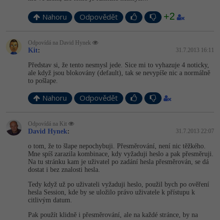
+2
Nahoru
Odpovědět
Windows
Fórum
Linux
Odpovídá na David Hynek
Kit
:
31.7.2013 16:11
Sítě
Představ si, že tento nesmysl jede. Sice mi to vyhazuje 4 noticky,
ale když jsou blokovány (default), tak se nevypíše nic a normálně
to pošlape.
Kybernetická bezpečnost
Nahoru
Odpovědět
Elektronický podpis
Odpovídá na Kit
David Hynek
:
31.7.2013 22:07
Fórum
o tom, že to šlape nepochybuji. Přesměrování, není nic těžkého.
Mne spíš zarazila kombinace, kdy vyžaduji heslo a pak přesměruji.
Na tu stránku kam je uživatel po zadání hesla přesměrován, se dá
dostat i bez znalosti hesla.
Tedy když už po uživateli vyžaduji heslo, použil bych po ověření
hesla Session, kde by se uložilo právo uživatele k přístupu k
citlivým datum.
Pak použít klidně i přesměrování, ale na každé stránce, by na