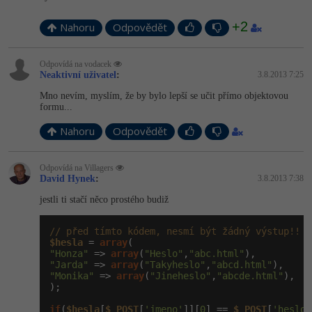
+2
Nahoru
Odpovědět
Odpovídá na vodacek
Neaktivní uživatel
:
3.8.2013 7:25
Mno nevím, myslím, že by bylo lepší se učit přímo objektovou
formu...
Nahoru
Odpovědět
Odpovídá na ­Villagers
David Hynek
:
3.8.2013 7:38
jestli ti stačí něco prostého budiž
// před tímto kódem, nesmí být žádný výstup!!
$hesla
 = 
array
"Honza"
 => 
array
(
"Heslo"
,
"abc.html"
"Jarda"
 => 
array
(
"Takyheslo"
,
"abcd.html"
"Monika"
 => 
array
(
"Jineheslo"
,
"abcde.html"
),

);

if
(
$hesla
[
$_POST
[
'jmeno'
]][
0
] == 
$_POST
[
'heslo'