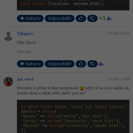
else
header
(location: neznam.html);
+1
Nahoru
Odpovědět
­Villagers
:
4.8.2013 19:26
Díki David
Editováno
Nahoru
Odpovědět
jan.vencl
:
8.8.2013 19:40
Dovolím si přidat trošku bezpešnosti
když už to chce takhle tak
dodám sleep a nějak ještě ošetřit post ne?
// před tímto kódem, nesmí být žádný výstup!!
$hesla
 = 
array
"Honza"
 => 
array
(
"Heslo"
,
"abc.html"
"Jarda"
 => 
array
(
"Takyheslo"
,
"abcd.html"
"Monika"
 => 
array
(
"Jineheslo"
,
"abcde.html"
),
