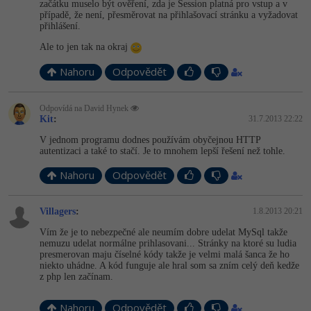
začátku muselo být ověření, zda je Session platná pro vstup a v
případě, že není, přesměrovat na přihlašovací stránku a vyžadovat
přihlášení.
Ale to jen tak na okraj
Nahoru
Odpovědět
Odpovídá na David Hynek
Kit
:
31.7.2013 22:22
V jednom programu dodnes používám obyčejnou HTTP
autentizaci a také to stačí. Je to mnohem lepší řešení než tohle.
Nahoru
Odpovědět
­Villagers
:
1.8.2013 20:21
Vím že je to nebezpečné ale neumím dobre udelat MySql takže
nemuzu udelat normálne prihlasovani... Stránky na ktoré su ludia
presmerovan maju číselné kódy takže je velmi malá šanca že ho
niekto uhádne. A kód funguje ale hral som sa zním celý deň kedže
z php len začínam.
Nahoru
Odpovědět