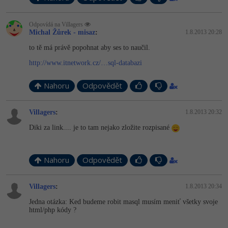
Odpovídá na ­Villagers
Michal Žůrek - misaz
:
1.8.2013 20:28
to tě má právě popohnat aby ses to naučil.
http://www.itnetwork.cz/…sql-databazi
Nahoru
Odpovědět
­Villagers
:
1.8.2013 20:32
Diki za link.... je to tam nejako zložite rozpisané
Nahoru
Odpovědět
­Villagers
:
1.8.2013 20:34
Jedna otázka: Ked budeme robit masql musím meniť všetky svoje
html/php kódy ?