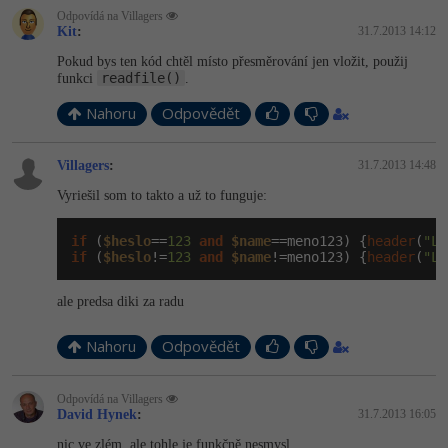
-30%
Kariéra
-80%
Marketing
Odpovídá na ­Villagers
Adobe Illustrator
Kit
:
31.7.2013 14:12
Pro firmy
-30%
Pokud bys ten kód chtěl místo přesměrování jen vložit, použij
WordPress
Adobe Lightroom
readfile()
funkci
.
-30%
-15%
SEO
Nahoru
Adobe XD
Odpovědět
-25%
UX
Adobe InDesign
­Villagers
:
31.7.2013 14:48
Vyriešil som to takto a už to funguje:
Business
Adobe After Effects
if
 (
$heslo
==
123
and
$name
==meno123) {
header
(
"Lo
-25%
-80%
Kryptoměny
Blender
if
 (
$heslo
!=
123
and
$name
!=meno123) {
header
(
"Lo
-30%
Copywriting
ale predsa diki za radu
Inkscape
-80%
-80%
MS Office
Nahoru
Odpovědět
Fotografování
Google Dokumenty
Video
Odpovídá na ­Villagers
David Hynek
:
31.7.2013 16:05
Time management
Ostatní
nic ve zlém, ale tohle je funkčně nesmysl...