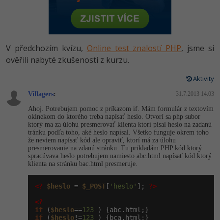
-80%
Vývojář mobilních aplikací
Python
HTML5, CSS3, Bootstrap, SEO
PHP
-80%
Specialista na AI a bigdata
JavaScript
SQL a databáze
JavaScript
V předchozím kvízu,
Online test znalostí PHP
, jsme si
-80%
C# Game developer
PHP
ověřili nabyté zkušenosti z kurzu.
Testování a verzování
Python
-80%
Webdesigner
C++
Aktivity
UML a návrhové vzory
HTML / CSS
­Villagers
:
31.7.2013 14:03
-80%
Tester
Swift
Ahoj. Potrebujem pomoc z príkazom if. Mám formulár z textovím
React
UML a návrhové vzory
okinekom do ktorého treba napísať heslo. Otvorí sa php subor
-80%
Systémový administrátor
Kotlin
ktorý ma za úlohu presmerovať klienta ktorí písal heslo na zadanú
tránku podľa toho, aké heslo napísal. Všetko funguje okrem toho
Spring
MySQL/MariaDB
že neviem napísať kód ale opraviť, ktorí má za úlohu
-80%
Grafik / UX/UI návrhář
C
presmerovanie na zdanú stránku. Tu prikladám PHP kód ktorý
ASP.NET MVC
spracúvava heslo potrebujem namiesto abc.html napísať kód ktorý
MS-SQL
klienta na stránku bac.html presmeruje.
3D grafik
VB.NET
Django
SQLite
<?
$heslo
 = 
$_POST
[
'heslo'
]; 
?>
Projektový manažer
SQL
<?
Best practices
if
 (
$heslo
==
123
-80%
Databázový analytik
Návrh SW
if
 (
$heslo
!=
123