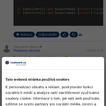
<?
if
 (
$heslo
==
123
and
$name
==xxx) {
header
(
"Locati
if
 (
$heslo
!=
123
and
$name
!=xxx) {
header
(
"Locati
?>
Nahoru
Odpovědět
Odpovídá na ­Villagers
Neaktivní uživatel
:
1.8.2013 21:38
Na to nebudu nic říkat ... dobrou noc
+1
Nahoru
Odpovědět
Odpovídá na ­Villagers
Tato webová stránka používá cookies
Kit
:
1.8.2013 21:39
K personalizaci obsahu a reklam, poskytování funkcí
Především se nauč všechny stringy psát do apostrofů nebo do
sociálních médií a analýze naší návštěvnosti využíváme
uvozovek. Na tento způsob zápisu vůbec nejsme zvyklí, protože
nám to hlásí chyby. A ty nemáme rádi.
soubory cookie. Informace o tom, jak náš web používáte,
sdílíme se svými partnery pro sociální média, inzerci a
$name
Nevidím tam nikde definici proměnné
. Bez ní to