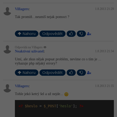
­Villagers
:
1.8.2013 21:29
Tak promiň...neumíš nejak pomoct ?
Nahoru
Odpovědět
Odpovídá na ­Villagers
Neaktivní uživatel
:
1.8.2013 21:34
Umí, ale zkus nějak popsat problém, nevíme co s tím je ...
vyhazuje php nějaký errory?
Nahoru
Odpovědět
­Villagers
:
1.8.2013 21:35
Tohle jekó ketrý šel a už nejde...
<?
$heslo
 = 
$_POST
[
'heslo'
]; 
?>