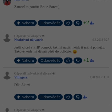
Zamezí to použití Brute-Force:)
+2
Nahoru
Odpovědět
Odpovídá na ­Villagers
Neaktivní uživatel
:
9.8.2013 6:27
Jestli chceš v PHP pomoct, tak mi napiš, nějak ti určitě pomůžu.
Takové kódy mi dávají pěstí do obličeje.
+1
Nahoru
Odpovědět
Odpovídá na Neaktivní uživatel
­Villagers
:
13.8.2013 11:31
Díki Akimi
Nahoru
Odpovědět
Odpovídá na ­Villagers