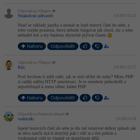
Odpovídá na ­Villagers
Neaktivní uživatel
:
2.8.2013 23:23
Nauč se základy jazyka a nesnaž se lepit hotový části do sebe, z
toho vzejde prasárna, která nebude fungovat jak chceš, nic z toho
nebudeš mít a my budeme zbytečně plýtvat časem
Nahoru
Odpovědět
Odpovídá na ­Villagers
Kit
:
2.8.2013 23:27
Proč bychom ti měli radit, jak se máš střílet do nohy? Místo PHP
si raději udělej HTTP autentizaci. Je to mnohem jednodušší a
nepotřebuješ k tomu vůbec žádné PHP.
Nahoru
Odpovědět
Odpovídá na Neaktivní uživatel
vodacek
:
3.8.2013 6:58
lepení hotových částí do sebe je dle mě relativně dobrej způsob jak
se něco naučit má-li dotyčný pak i vůli si s tím pohrát a
vyzkoumat cože to vlastně ve skutečnosti dělá