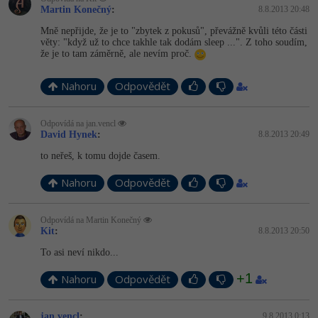
Martin Konečný
:
8.8.2013 20:48
Mně nepřijde, že je to "zbytek z pokusů", převážně kvůli této části
věty: "když už to chce takhle tak dodám sleep ...". Z toho soudím,
že je to tam záměrně, ale nevím proč.
Nahoru
Odpovědět
Odpovídá na jan.vencl
David Hynek
:
8.8.2013 20:49
to neřeš, k tomu dojde časem.
Nahoru
Odpovědět
Odpovídá na Martin Konečný
Kit
:
8.8.2013 20:50
To asi neví nikdo...
+1
Nahoru
Odpovědět
jan.vencl
:
9.8.2013 0:13