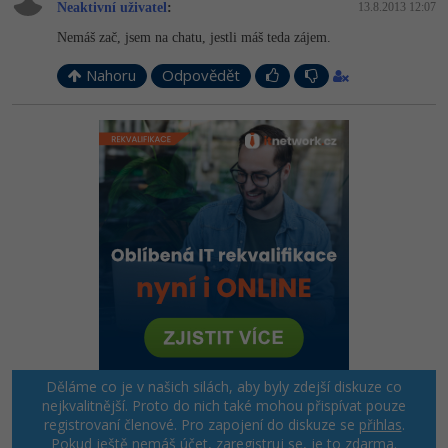
Neaktivní uživatel
:
13.8.2013 12:07
Nemáš zač, jsem na chatu, jestli máš teda zájem.
Nahoru
Odpovědět
Děláme co je v našich silách, aby byly zdejší diskuze co
nejkvalitnější. Proto do nich také mohou přispívat pouze
registrovaní členové. Pro zapojení do diskuze se
přihlas
.
Pokud ještě nemáš účet,
zaregistruj se
, je to zdarma.