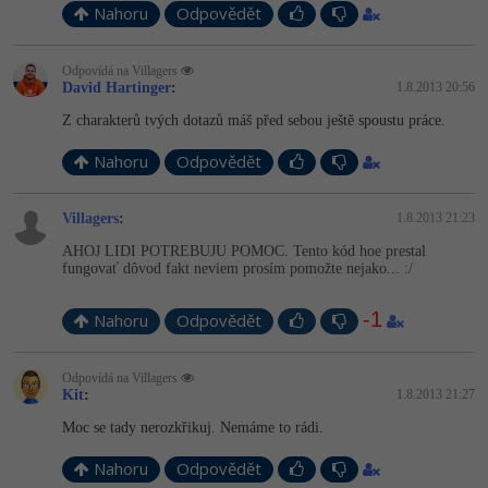
Nahoru
Odpovědět
Odpovídá na ­Villagers
David Hartinger
:
1.8.2013 20:56
Z charakterů tvých dotazů máš před sebou ještě spoustu práce.
Nahoru
Odpovědět
­Villagers
:
1.8.2013 21:23
AHOJ LIDI POTREBUJU POMOC. Tento kód hoe prestal
fungovať dôvod fakt neviem prosím pomožte nejako... :/
-1
Nahoru
Odpovědět
Odpovídá na ­Villagers
Kit
:
1.8.2013 21:27
Moc se tady nerozkřikuj. Nemáme to rádi.
Nahoru
Odpovědět