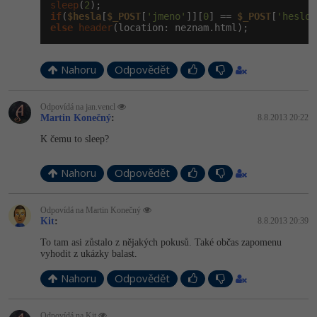
sleep
(
2
if
(
$hesla
[
$_POST
[
'jmeno'
]][
0
] == 
$_POST
[
'heslo'
else
header
(location: neznam.html);
Nahoru
Odpovědět
Odpovídá na jan.vencl
Martin Konečný
:
8.8.2013 20:22
K čemu to sleep?
Nahoru
Odpovědět
Odpovídá na Martin Konečný
Kit
:
8.8.2013 20:39
To tam asi zůstalo z nějakých pokusů. Také občas zapomenu
vyhodit z ukázky balast.
Nahoru
Odpovědět
Odpovídá na Kit